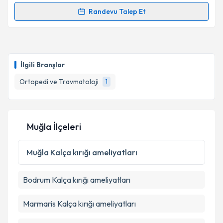
kapsamda işlenmesini kabul ediyorum.
Randevu Talep Et
Randevu Takvimi Talebi
Takvim Talebini Gönder
Prof. Dr. Yetkin Söyüncü
için randevu takvimi talebi
oluşturun. Size bu uzmandan randevu almanız için bir
İlgili Branşlar
takvim hazırlandığında e-posta ile bilgilendireceğiz.
Ortopedi ve Travmatoloji
1
E-posta Adresiniz
Muğla İlçeleri
Kişisel verilerimin işlenmesine ilişkin
Aydınlatma
Metni
'ni okudum ve kişisel verilerimin belirtilen
Muğla
Kalça kırığı ameliyatları
kapsamda işlenmesini kabul ediyorum.
Bodrum
Kalça kırığı ameliyatları
Takvim Talebini Gönder
Marmaris
Kalça kırığı ameliyatları