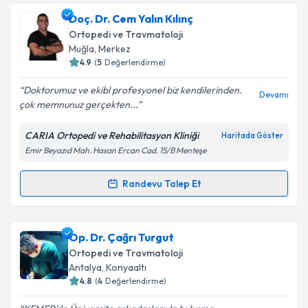
Takvim Talebini Gönder
Op. Dr. Canberk Mirza
için randevu takvimi talebi
Doç. Dr. Cem Yalın Kılınç
oluşturun. Size bu uzmandan randevu almanız için bir
Ortopedi ve Travmatoloji
takvim hazırlandığında e-posta ile bilgilendireceğiz.
Muğla
, Merkez
4.9
(
5
Değerlendirme)
E-posta Adresiniz
Doktorumuz ve ekibl profesyonel biz kendilerinden.
Devamı
çok memnunuz gerçekten...
CARIA Ortopedi ve Rehabilitasyon Kliniği
Haritada Göster
Kişisel verilerimin işlenmesine ilişkin
Aydınlatma
Emir Beyazıd Mah. Hasan Ercan Cad. 15/B Menteşe
Metni
'ni okudum ve kişisel verilerimin belirtilen
kapsamda işlenmesini kabul ediyorum.
Randevu Talep Et
Randevu Takvimi Talebi
Takvim Talebini Gönder
Doç. Dr. Cem Yalın Kılınç
için randevu takvimi talebi
Op. Dr. Çağrı Turgut
oluşturun. Size bu uzmandan randevu almanız için bir
Ortopedi ve Travmatoloji
takvim hazırlandığında e-posta ile bilgilendireceğiz.
Antalya
, Konyaaltı
4.8
(
4
Değerlendirme)
E-posta Adresiniz