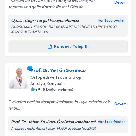
KEMER'de Üniversite arkadaşlarıyla buluşma
Devamı
toplantısına gelİp Karmir Resort Otel de...
Op.Dr. Çağrı Turgut Muayenehanesi
Haritada Göster
Kişisel verilerimin işlenmesine ilişkin
Aydınlatma
GÜRSU MAH. 326 SOK. BAŞARAN APT NO 11 KAT 1 DAİRE 1 07070
Metni
'ni okudum ve kişisel verilerimin belirtilen
KONYAALTI ANTALYA
kapsamda işlenmesini kabul ediyorum.
Randevu Talep Et
Randevu Takvimi Talebi
Takvim Talebini Gönder
Op. Dr. Çağrı Turgut
için randevu takvimi talebi
Prof. Dr. Yetkin Söyüncü
oluşturun. Size bu uzmandan randevu almanız için bir
Ortopedi ve Travmatoloji
takvim hazırlandığında e-posta ile bilgilendireceğiz.
Antalya
, Konyaaltı
4.9
(
5
Değerlendirme)
E-posta Adresiniz
yılından beri hastasıyım kesinlikle tavsiye ederim çok
Devamı
iyi bi...
Prof. Dr. Yetkin Söyüncü Özel Muayanehanesi
Haritada Göster
Kişisel verilerimin işlenmesine ilişkin
Aydınlatma
Arapsuyu mah. Atatürk Bulv., M.Gökay Plaza No:23/24
Metni
'ni okudum ve kişisel verilerimin belirtilen