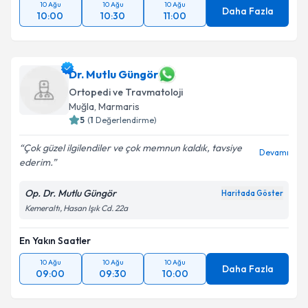
10 Ağu
10 Ağu
10 Ağu
Daha Fazla
10:00
10:30
11:00
Dr. Mutlu Güngör
Ortopedi ve Travmatoloji
Muğla
, Marmaris
5
(
1
Değerlendirme)
Çok güzel ilgilendiler ve çok memnun kaldık, tavsiye
Devamı
ederim.
Op. Dr. Mutlu Güngör
Haritada Göster
Kemeraltı, Hasan Işık Cd. 22a
En Yakın Saatler
10 Ağu
10 Ağu
10 Ağu
Daha Fazla
09:00
09:30
10:00