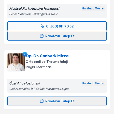
Medical Park Antalya Hastanesi
Haritada Göster
Fener Mahallesi, Tekelioğlu Cd. No:7
0 (850) 811 70 52
Randevu Takvimi Talebi
Randevu Talep Et
Op. Dr. Volkan Balcı
için randevu takvimi talebi
oluşturun. Size bu uzmandan randevu almanız için bir
Op. Dr. Canberk Mirza
takvim hazırlandığında e-posta ile bilgilendireceğiz.
Ortopedi ve Travmatoloji
E-posta Adresiniz
Muğla
, Marmaris
Özel Ahu Hastanesi
Haritada Göster
Çıldır Mahallesi 167. Sokak, Marmaris, Muğla
Kişisel verilerimin işlenmesine ilişkin
Aydınlatma
Metni
'ni okudum ve kişisel verilerimin belirtilen
Randevu Talep Et
kapsamda işlenmesini kabul ediyorum.
Randevu Takvimi Talebi