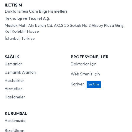
İLETİŞİM
Doktorsitesi Com Bilgi Hizmetleri
Teknoloji ve Ticaret A.Ş.
Maslak Mah. Ahi Evran Cd. A.O.S 55 Sokak No:2 Aksoy Plaza Giriş
Kat Kolektif House
İstanbul, Türkiye
SAĞLIK
PROFESYONELLER
Uzmanlar
Doktorlar İçin
Uzmanlık Alanları
Web Siteniz İçin
Hastalıklar
Kariyer
İşe Alım
Hizmetler
Hastaneler
KURUMSAL
Hakkımızda
Bize Ulaşın