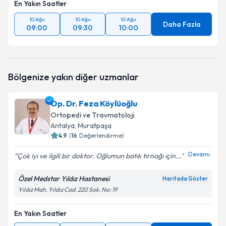
En Yakın Saatler
10 Ağu
10 Ağu
10 Ağu
Daha Fazla
09:00
09:30
10:00
Bölgenize yakın diğer uzmanlar
Op. Dr. Feza Köylüoğlu
Ortopedi ve Travmatoloji
Antalya
, Muratpaşa
4.9
(
16
Değerlendirme)
Devamı
Çok iyi ve ilgili bir doktor. Oğlumun batık tırnağı için...
Özel Medstar Yıldız Hastanesi
Haritada Göster
Yıldız Mah. Yıldız Cad. 220 Sok. No: 19
En Yakın Saatler