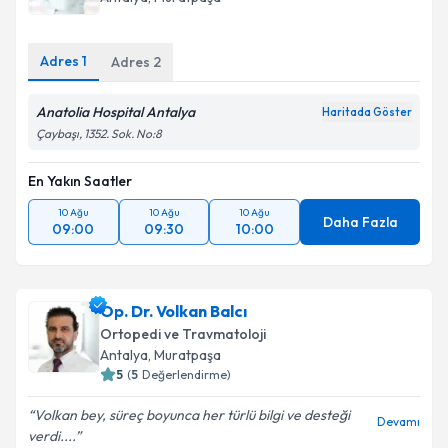
Adres
1
Adres
2
Anatolia Hospital Antalya
Haritada Göster
Çaybaşı, 1352. Sok. No:8
En Yakın Saatler
10 Ağu
10 Ağu
10 Ağu
Daha Fazla
09:00
09:30
10:00
Op. Dr. Volkan Balcı
Ortopedi ve Travmatoloji
Antalya
, Muratpaşa
5
(
5
Değerlendirme)
Volkan bey, süreç boyunca her türlü bilgi ve desteği
Devamı
verdi....