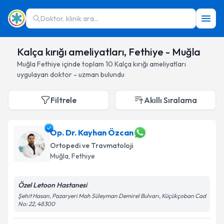
Doktor, klinik ara...
Kalça kırığı ameliyatları, Fethiye - Muğla
Muğla
Fethiye
içinde toplam
10
Kalça kırığı ameliyatları
uygulayan doktor - uzman bulundu
Filtrele
Akıllı Sıralama
Op. Dr. Kayhan Özcan
Ortopedi ve Travmatoloji
Muğla
, Fethiye
Özel Letoon Hastanesi
Şehit Hasan, Pazaryeri Mah Süleyman Demirel Bulvarı, Küçükçoban Cad
No: 22, 48300