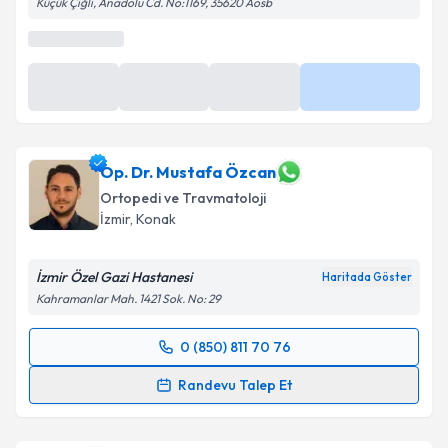
Küçük Çiğli, Anadolu Cd. No:1169, 35620 Aosb
Op. Dr. Mustafa Özcan
Ortopedi ve Travmatoloji
İzmir
, Konak
İzmir Özel Gazi Hastanesi
Haritada Göster
Kahramanlar Mah. 1421 Sok. No: 29
0 (850) 811 70 76
Randevu Takvimi Talebi
Randevu Talep Et
Op. Dr. Mustafa Özcan
için randevu takvimi talebi
oluşturun. Size bu uzmandan randevu almanız için bir