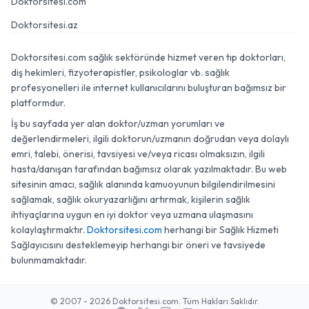
Doktorsitesi.com
Doktorsitesi.az
Doktorsitesi.com sağlık sektöründe hizmet veren tıp doktorları,
diş hekimleri, fizyoterapistler, psikologlar vb. sağlık
profesyonelleri ile internet kullanıcılarını buluşturan bağımsız bir
platformdur.
İş bu sayfada yer alan doktor/uzman yorumları ve
değerlendirmeleri, ilgili doktorun/uzmanın doğrudan veya dolaylı
emri, talebi, önerisi, tavsiyesi ve/veya ricası olmaksızın, ilgili
hasta/danışan tarafından bağımsız olarak yazılmaktadır. Bu web
sitesinin amacı, sağlık alanında kamuoyunun bilgilendirilmesini
sağlamak, sağlık okuryazarlığını artırmak, kişilerin sağlık
ihtiyaçlarına uygun en iyi doktor veya uzmana ulaşmasını
kolaylaştırmaktır.
Doktorsitesi.com
herhangi bir Sağlık Hizmeti
Sağlayıcısını desteklemeyip herhangi bir öneri ve tavsiyede
bulunmamaktadır.
© 2007 - 2026 Doktorsitesi.com. Tüm Hakları Saklıdır.