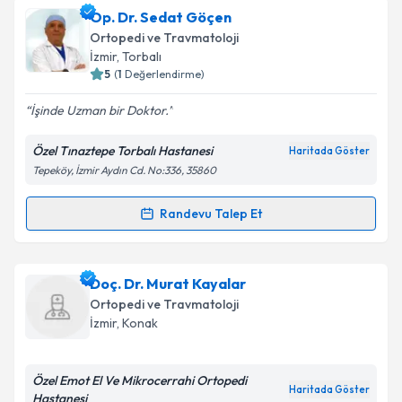
Op. Dr. Yavuz Ünlü
için randevu takvimi talebi
Op. Dr. Sedat Göçen
oluşturun. Size bu uzmandan randevu almanız için bir
Ortopedi ve Travmatoloji
takvim hazırlandığında e-posta ile bilgilendireceğiz.
İzmir
, Torbalı
5
(
1
Değerlendirme)
E-posta Adresiniz
İşinde Uzman bir Doktor.
Özel Tınaztepe Torbalı Hastanesi
Haritada Göster
Tepeköy, İzmir Aydın Cd. No:336, 35860
Kişisel verilerimin işlenmesine ilişkin
Aydınlatma
Metni
'ni okudum ve kişisel verilerimin belirtilen
kapsamda işlenmesini kabul ediyorum.
Randevu Talep Et
Randevu Takvimi Talebi
Takvim Talebini Gönder
Op. Dr. Sedat Göçen
için randevu takvimi talebi
Doç. Dr. Murat Kayalar
oluşturun. Size bu uzmandan randevu almanız için bir
Ortopedi ve Travmatoloji
takvim hazırlandığında e-posta ile bilgilendireceğiz.
İzmir
, Konak
E-posta Adresiniz
Özel Emot El Ve Mikrocerrahi Ortopedi
Haritada Göster
Hastanesi