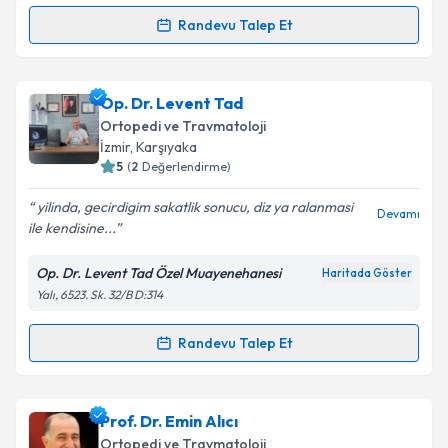
Metni
'ni okudum ve kişisel verilerimin belirtilen
kapsamda işlenmesini kabul ediyorum.
Randevu Talep Et
Randevu Takvimi Talebi
Takvim Talebini Gönder
Op. Dr. Hakan Kıvılcım
için randevu takvimi talebi
Op. Dr. Levent Tad
oluşturun. Size bu uzmandan randevu almanız için bir
Ortopedi ve Travmatoloji
takvim hazırlandığında e-posta ile bilgilendireceğiz.
İzmir
, Karşıyaka
5
(
2
Değerlendirme)
E-posta Adresiniz
yilinda, gecirdigim sakatlik sonucu, diz ya ralanmasi
Devamı
ile kendisine...
Op. Dr. Levent Tad Özel Muayenehanesi
Haritada Göster
Kişisel verilerimin işlenmesine ilişkin
Aydınlatma
Yalı, 6523. Sk. 32/B D:314
Metni
'ni okudum ve kişisel verilerimin belirtilen
kapsamda işlenmesini kabul ediyorum.
Randevu Talep Et
Randevu Takvimi Talebi
Takvim Talebini Gönder
Op. Dr. Levent Tad
için randevu takvimi talebi
Prof. Dr. Emin Alıcı
oluşturun. Size bu uzmandan randevu almanız için bir
Ortopedi ve Travmatoloji