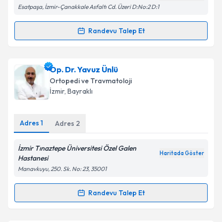
Esatpaşa, İzmir-Çanakkale Asfaltı Cd. Üzeri D:No:2 D:1
Kişisel verilerimin işlenmesine ilişkin
Aydınlatma
Metni
'ni okudum ve kişisel verilerimin belirtilen
kapsamda işlenmesini kabul ediyorum.
Randevu Talep Et
Randevu Takvimi Talebi
Takvim Talebini Gönder
Op. Dr. Deniz Gözcü
için randevu takvimi talebi
Op. Dr. Yavuz Ünlü
oluşturun. Size bu uzmandan randevu almanız için bir
Ortopedi ve Travmatoloji
takvim hazırlandığında e-posta ile bilgilendireceğiz.
İzmir
, Bayraklı
E-posta Adresiniz
Adres
1
Adres
2
İzmir Tınaztepe Üniversitesi Özel Galen
Haritada Göster
Kişisel verilerimin işlenmesine ilişkin
Aydınlatma
Hastanesi
Metni
'ni okudum ve kişisel verilerimin belirtilen
Manavkuyu, 250. Sk. No: 23, 35001
kapsamda işlenmesini kabul ediyorum.
Randevu Talep Et
Randevu Takvimi Talebi
Takvim Talebini Gönder