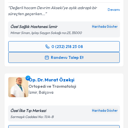
Değerli hocam Devrim Akseki’ye aylık ızdıraplı bir
Devamı
süreçten geçerken...
Kişisel verilerimin işlenmesine ilişkin
Aydınlatma
Metni
'ni okudum ve kişisel verilerimin belirtilen
Özel Sağlık Hastanesi İzmir
Haritada Göster
kapsamda işlenmesini kabul ediyorum.
Mimar Sinan, Işılay Saygın Sokağı no:23, 35000
Takvim Talebini Gönder
0 (232) 218 23 08
Randevu Takvimi Talebi
Randevu Talep Et
Prof. Dr. Devrim Akseki
için randevu takvimi talebi
oluşturun. Size bu uzmandan randevu almanız için bir
Op. Dr. Murat Özekşi
takvim hazırlandığında e-posta ile bilgilendireceğiz.
Ortopedi ve Travmatoloji
E-posta Adresiniz
İzmir
, Balçova
Özel İlke Tıp Merkezi
Haritada Göster
Sarmaşık Caddesi No: 11/A-B
Kişisel verilerimin işlenmesine ilişkin
Aydınlatma
Metni
'ni okudum ve kişisel verilerimin belirtilen