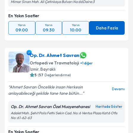
Mimar Sinan Mah. Ali Çetinkaya Bulvarı No:66Daire:3
En Yakın Saatler
Yarın
Yarın
Yarın
Daha Fazla
09:00
09:30
10:00
Op. Dr. Ahmet Savran
Ortopedi ve Travmatoloji
+
1
diğer
İzmir
, Bayraklı
5
(
57
Değerlendirme)
Ahmet Savran Öncelikle insan Herkesin
Devamı
anlayabileceği şekilde tane tane bütün...
Op. Dr. Ahmet Savran Özel Muayenehanesi
Haritada Göster
Adalet Mah. Şehit Polis Fethi Sekin Cad. No: 6 Ventus Plaza Kat:6 Ofis
No: 61-62-63
En Yakın Saatler