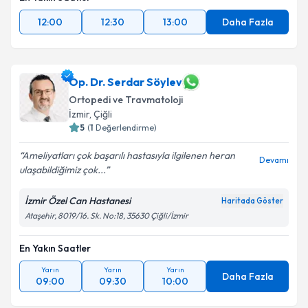
12:00
12:30
13:00
Daha Fazla
Op. Dr. Serdar Söylev
Ortopedi ve Travmatoloji
İzmir
, Çiğli
5
(
1
Değerlendirme)
Ameliyatları çok başarılı hastasıyla ilgilenen heran
Devamı
ulaşabildiğimiz çok...
İzmir Özel Can Hastanesi
Haritada Göster
Ataşehir, 8019/16. Sk. No:18, 35630 Çiğli/İzmir
En Yakın Saatler
Yarın
Yarın
Yarın
Daha Fazla
09:00
09:30
10:00