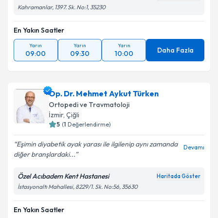
Kahramanlar, 1397. Sk. No:1, 35230
En Yakın Saatler
Yarın
Yarın
Yarın
Daha Fazla
09:00
09:30
10:00
Op. Dr. Mehmet Aykut Türken
Ortopedi ve Travmatoloji
İzmir
, Çiğli
5
(
1
Değerlendirme)
Eşimin diyabetik ayak yarası ile ilgilenip aynı zamanda
Devamı
diğer branşlardaki...
Özel Acıbadem Kent Hastanesi
Haritada Göster
İstasyonaltı Mahallesi, 8229/1. Sk. No:56, 35630
En Yakın Saatler