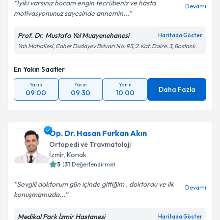
Iyiki varsınız hocam engin tecrübeniz ve hasta
Devamı
motivasyonunuz sayesinde annemin...
Prof. Dr. Mustafa Yel Muayenehanesi
Haritada Göster
Yalı Mahallesi, Caher Dudayev Bulvarı No: 93, 2. Kat, Daire: 3, Bostanlı
En Yakın Saatler
Yarın
Yarın
Yarın
Daha Fazla
09:00
09:30
10:00
Op. Dr. Hasan Furkan Akın
Ortopedi ve Travmatoloji
İzmir
, Konak
5
(
31
Değerlendirme)
Sevgili doktorum gün içinde gittiğim . doktordu ve ilk
Devamı
konuşmamızda...
Medikal Park İzmir Hastanesi
Haritada Göster