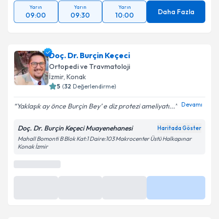
Yarın
Yarın
Yarın
Daha Fazla
09:00
09:30
10:00
Doç. Dr. Burçin Keçeci
Ortopedi ve Travmatoloji
İzmir
, Konak
5
(
32
Değerlendirme)
Devamı
Yaklaşık ay önce Burçin Bey’ e diz protezi ameliyatı...
Doç. Dr. Burçin Keçeci Muayenehanesi
Haritada Göster
Mahall Bomonti B Blok Kat:1 Daire:103 Makrocenter Üstü Halkapınar
Konak İzmir