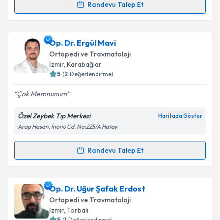
Randevu Talep Et
kapsamda işlenmesini kabul ediyorum.
Randevu Takvimi Talebi
Takvim Talebini Gönder
Op. Dr. Murat Özekşi
için randevu takvimi talebi
Op. Dr. Ergül Mavi
oluşturun. Size bu uzmandan randevu almanız için bir
Ortopedi ve Travmatoloji
takvim hazırlandığında e-posta ile bilgilendireceğiz.
İzmir
, Karabağlar
5
(
2
Değerlendirme)
E-posta Adresiniz
Çok Memnunum
Özel Zeybek Tıp Merkezi
Haritada Göster
Arap Hasan, İnönü Cd. No:225/A Hatay
Kişisel verilerimin işlenmesine ilişkin
Aydınlatma
Metni
'ni okudum ve kişisel verilerimin belirtilen
kapsamda işlenmesini kabul ediyorum.
Randevu Talep Et
Randevu Takvimi Talebi
Takvim Talebini Gönder
Op. Dr. Ergül Mavi
için randevu takvimi talebi
Op. Dr. Uğur Şafak Erdost
oluşturun. Size bu uzmandan randevu almanız için bir
Ortopedi ve Travmatoloji
takvim hazırlandığında e-posta ile bilgilendireceğiz.
İzmir
, Torbalı
5
(
1
Değerlendirme)