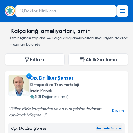
Doktor, klinik ara...
Kalça kırığı ameliyatları, İzmir
İzmir
içinde toplam
24
Kalça kırığı ameliyatları
uygulayan doktor
- uzman bulundu
Filtrele
Akıllı Sıralama
Op. Dr. İlker Şenses
Ortopedi ve Travmatoloji
İzmir
, Konak
5
(
5
Değerlendirme)
Güler yüzle karşılandım ve en hızlı şekilde tedavim
Devamı
yapılarak iyileşme...
Op. Dr. İlker Şenses
Haritada Göster