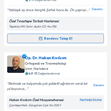
E-posta Adresiniz
Devamı
Yaklaşık ay önce tanıştık Şafak hoca ile. Ön çapraz...
Özel Tınaztepe Torbalı Hastanesi
Tepeköy MH. İzmir-Aydın CD. No:336
Kişisel verilerimin işlenmesine ilişkin
Aydınlatma
Metni
'ni okudum ve kişisel verilerimin belirtilen
kapsamda işlenmesini kabul ediyorum.
Randevu Talep Et
Randevu Takvimi Talebi
Takvim Talebini Gönder
Op. Dr. Uğur Şafak Erdost
için randevu takvimi
Op. Dr. Hakan Kıvılcım
talebi oluşturun. Size bu uzmandan randevu almanız
Ortopedi ve Travmatoloji
için bir takvim hazırlandığında e-posta ile
İzmir
, Narlıdere
bilgilendireceğiz.
4.9
(
11
Değerlendirme)
E-posta Adresiniz
Belimde ve kalçamda çok şiddetli ağrılarım vardı bir
Devamı
yıl boyunca...
Hakan Kıvılcım Özel Muayenehanesi
Haritada Göster
Çamtepe Mah. Güngören Cad. No:108/1
Kişisel verilerimin işlenmesine ilişkin
Aydınlatma