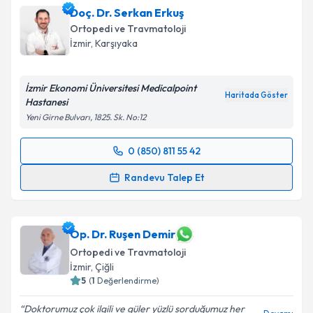
Doç. Dr. Serkan Erkuş
Ortopedi ve Travmatoloji
İzmir
, Karşıyaka
İzmir Ekonomi Üniversitesi Medicalpoint
Haritada Göster
Hastanesi
Yeni Girne Bulvarı, 1825. Sk. No:12
0 (850) 811 55 42
Randevu Takvimi Talebi
Randevu Talep Et
Doç. Dr. Serkan Erkuş
için randevu takvimi talebi
oluşturun. Size bu uzmandan randevu almanız için bir
takvim hazırlandığında e-posta ile bilgilendireceğiz.
Op. Dr. Ruşen Demir
Ortopedi ve Travmatoloji
E-posta Adresiniz
İzmir
, Çiğli
5
(
1
Değerlendirme)
Doktorumuz çok ilgili ve güler yüzlü sorduğumuz her