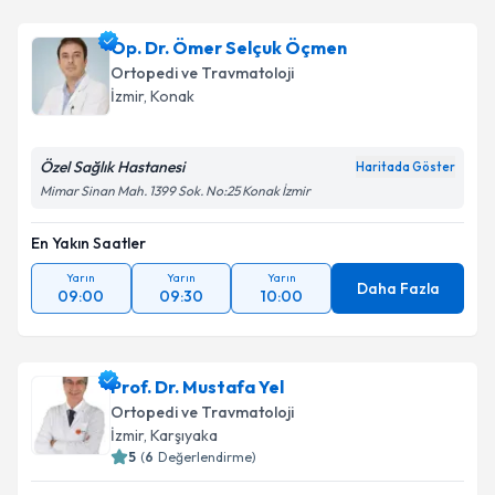
Op. Dr. Ömer Selçuk Öçmen
Ortopedi ve Travmatoloji
İzmir
, Konak
Özel Sağlık Hastanesi
Haritada Göster
Mimar Sinan Mah. 1399 Sok. No:25 Konak İzmir
En Yakın Saatler
Yarın
Yarın
Yarın
Daha Fazla
09:00
09:30
10:00
Prof. Dr. Mustafa Yel
Ortopedi ve Travmatoloji
İzmir
, Karşıyaka
5
(
6
Değerlendirme)