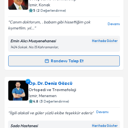
takvim hazırlandığında e-posta ile bilgilendireceğiz.
İzmir
, Konak
5
(
2
Değerlendirme)
E-posta Adresiniz
Canım doktorum, . babam gibi hissettiğim çok
Devamı
kıymetlim. yıl...
Emin Alıcı Muayenehanesi
Haritada Göster
Kişisel verilerimin işlenmesine ilişkin
Aydınlatma
1424 Sokak. No:15 Kahramanlar,
Metni
'ni okudum ve kişisel verilerimin belirtilen
kapsamda işlenmesini kabul ediyorum.
Randevu Talep Et
Randevu Takvimi Talebi
Takvim Talebini Gönder
Prof. Dr. Emin Alıcı
için randevu takvimi talebi
Op. Dr. Deniz Gözcü
oluşturun. Size bu uzmandan randevu almanız için bir
Ortopedi ve Travmatoloji
takvim hazırlandığında e-posta ile bilgilendireceğiz.
İzmir
, Menemen
4.8
(
3
Değerlendirme)
E-posta Adresiniz
Devamı
İlgili alakali ve güler yüzlü ekibe teşekkür ederiz
Sada Hastanesi
Haritada Göster