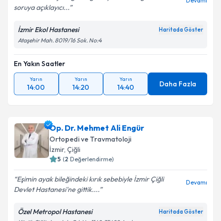
Devamı
soruya açıklayıcı...
Kişisel verilerimin işlenmesine ilişkin
Aydınlatma
Metni
'ni okudum ve kişisel verilerimin belirtilen
İzmir Ekol Hastanesi
Haritada Göster
kapsamda işlenmesini kabul ediyorum.
Ataşehir Mah. 8019/16 Sok. No:4
Takvim Talebini Gönder
En Yakın Saatler
Yarın
Yarın
Yarın
Daha Fazla
14:00
14:20
14:40
Op. Dr. Mehmet Ali Engür
Ortopedi ve Travmatoloji
İzmir
, Çiğli
5
(
2
Değerlendirme)
Eşimin ayak bileğindeki kırık sebebiyle İzmir Çiğli
Devamı
Devlet Hastanesi'ne gittik....
Özel Metropol Hastanesi
Haritada Göster