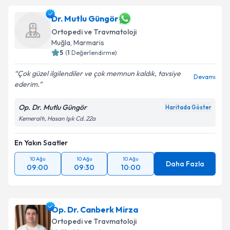
Dr. Mutlu Güngör
Ortopedi ve Travmatoloji
Muğla
, Marmaris
5
(
1
Değerlendirme)
Çok güzel ilgilendiler ve çok memnun kaldık, tavsiye
Devamı
ederim.
Op. Dr. Mutlu Güngör
Haritada Göster
Kemeraltı, Hasan Işık Cd. 22a
En Yakın Saatler
10 Ağu
10 Ağu
10 Ağu
Daha Fazla
09:00
09:30
10:00
Op. Dr. Canberk Mirza
Ortopedi ve Travmatoloji