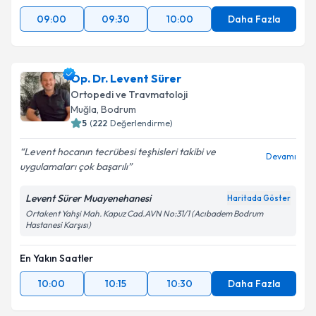
09:00
09:30
10:00
Daha Fazla
Op. Dr. Levent Sürer
Ortopedi ve Travmatoloji
Muğla
, Bodrum
5
(
222
Değerlendirme)
Levent hocanın tecrübesi teşhisleri takibi ve
Devamı
uygulamaları çok başarılı
Levent Sürer Muayenehanesi
Haritada Göster
Ortakent Yahşi Mah. Kapuz Cad.AVN No:31/1 (Acıbadem Bodrum
Hastanesi Karşısı)
En Yakın Saatler
10:00
10:15
10:30
Daha Fazla