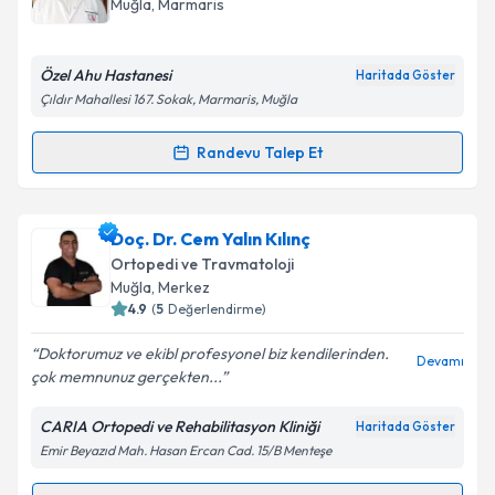
Muğla
, Marmaris
Özel Ahu Hastanesi
Haritada Göster
Çıldır Mahallesi 167. Sokak, Marmaris, Muğla
Randevu Talep Et
Randevu Takvimi Talebi
Op. Dr. Canberk Mirza
için randevu takvimi talebi
Doç. Dr. Cem Yalın Kılınç
oluşturun. Size bu uzmandan randevu almanız için bir
Ortopedi ve Travmatoloji
takvim hazırlandığında e-posta ile bilgilendireceğiz.
Muğla
, Merkez
4.9
(
5
Değerlendirme)
E-posta Adresiniz
Doktorumuz ve ekibl profesyonel biz kendilerinden.
Devamı
çok memnunuz gerçekten...
CARIA Ortopedi ve Rehabilitasyon Kliniği
Haritada Göster
Kişisel verilerimin işlenmesine ilişkin
Aydınlatma
Emir Beyazıd Mah. Hasan Ercan Cad. 15/B Menteşe
Metni
'ni okudum ve kişisel verilerimin belirtilen
kapsamda işlenmesini kabul ediyorum.