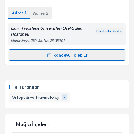
E-posta Adresiniz
Adres
1
Adres
2
İzmir Tınaztepe Üniversitesi Özel Galen
Haritada Göster
Kişisel verilerimin işlenmesine ilişkin
Aydınlatma
Hastanesi
Metni
'ni okudum ve kişisel verilerimin belirtilen
Manavkuyu, 250. Sk. No: 23, 35001
kapsamda işlenmesini kabul ediyorum.
Randevu Talep Et
Randevu Takvimi Talebi
Takvim Talebini Gönder
Op. Dr. Yavuz Ünlü
için randevu takvimi talebi
oluşturun. Size bu uzmandan randevu almanız için bir
İlgili Branşlar
takvim hazırlandığında e-posta ile bilgilendireceğiz.
Ortopedi ve Travmatoloji
2
E-posta Adresiniz
Muğla İlçeleri
Kişisel verilerimin işlenmesine ilişkin
Aydınlatma