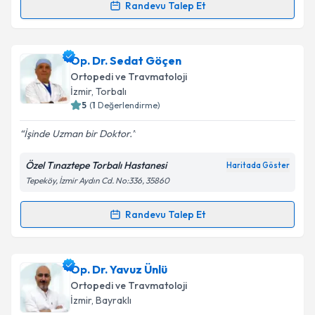
Randevu Talep Et
Randevu Takvimi Talebi
Takvim Talebini Gönder
Doç. Dr. Cem Yalın Kılınç
için randevu takvimi talebi
Op. Dr. Sedat Göçen
oluşturun. Size bu uzmandan randevu almanız için bir
Ortopedi ve Travmatoloji
takvim hazırlandığında e-posta ile bilgilendireceğiz.
İzmir
, Torbalı
5
(
1
Değerlendirme)
E-posta Adresiniz
İşinde Uzman bir Doktor.
Özel Tınaztepe Torbalı Hastanesi
Haritada Göster
Tepeköy, İzmir Aydın Cd. No:336, 35860
Kişisel verilerimin işlenmesine ilişkin
Aydınlatma
Metni
'ni okudum ve kişisel verilerimin belirtilen
kapsamda işlenmesini kabul ediyorum.
Randevu Talep Et
Randevu Takvimi Talebi
Takvim Talebini Gönder
Op. Dr. Sedat Göçen
için randevu takvimi talebi
Op. Dr. Yavuz Ünlü
oluşturun. Size bu uzmandan randevu almanız için bir
Ortopedi ve Travmatoloji
takvim hazırlandığında e-posta ile bilgilendireceğiz.
İzmir
, Bayraklı