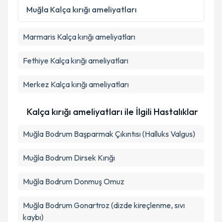
Metni
'ni okudum ve kişisel verilerimin belirtilen
Muğla
Kalça kırığı ameliyatları
kapsamda işlenmesini kabul ediyorum.
Marmaris
Kalça kırığı ameliyatları
Takvim Talebini Gönder
Fethiye
Kalça kırığı ameliyatları
Merkez
Kalça kırığı ameliyatları
Kalça kırığı ameliyatları ile İlgili Hastalıklar
Muğla Bodrum Başparmak Çıkıntısı (Halluks Valgus)
Muğla Bodrum Dirsek Kırığı
Muğla Bodrum Donmuş Omuz
Muğla Bodrum Gonartroz (dizde kireçlenme, sıvı
kaybı)