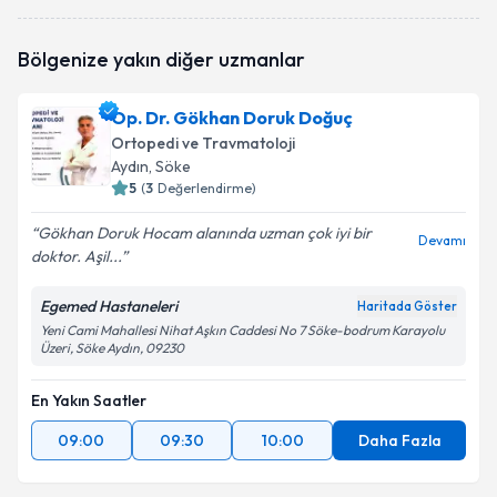
Bölgenize yakın diğer uzmanlar
Op. Dr. Gökhan Doruk Doğuç
Ortopedi ve Travmatoloji
Aydın
, Söke
5
(
3
Değerlendirme)
Gökhan Doruk Hocam alanında uzman çok iyi bir
Devamı
doktor. Aşil...
Egemed Hastaneleri
Haritada Göster
Yeni Cami Mahallesi Nihat Aşkın Caddesi No 7 Söke-bodrum Karayolu
Üzeri, Söke Aydın, 09230
En Yakın Saatler
09:00
09:30
10:00
Daha Fazla