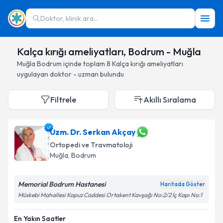
Doktor, klinik ara...
Kalça kırığı ameliyatları, Bodrum - Muğla
Muğla
Bodrum
içinde toplam
8
Kalça kırığı ameliyatları
uygulayan doktor - uzman bulundu
Filtrele
Akıllı Sıralama
Uzm. Dr. Serkan Akçay
Ortopedi ve Travmatoloji
Muğla
, Bodrum
Memorial Bodrum Hastanesi
Haritada Göster
Müskebi Mahallesi Kapuz Caddesi Ortakent Kavşağı No:2/2 İç Kapı No:1
En Yakın Saatler