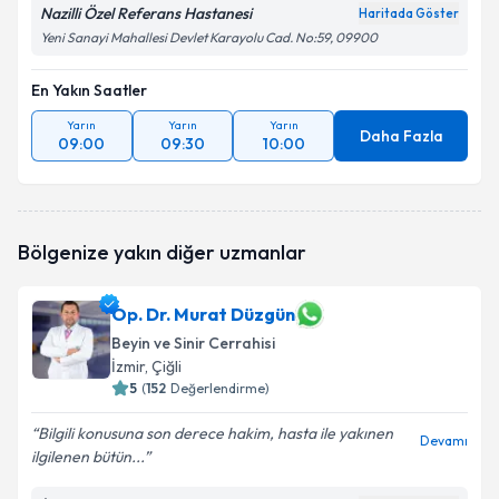
Nazilli Özel Referans Hastanesi
Haritada Göster
Yeni Sanayi Mahallesi Devlet Karayolu Cad. No:59, 09900
En Yakın Saatler
Yarın
Yarın
Yarın
Daha Fazla
09:00
09:30
10:00
Bölgenize yakın diğer uzmanlar
Op. Dr. Murat Düzgün
Beyin ve Sinir Cerrahisi
İzmir
, Çiğli
5
(
152
Değerlendirme)
Bilgili konusuna son derece hakim, hasta ile yakınen
Devamı
ilgilenen bütün...