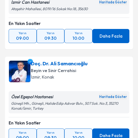
İzmir Can Hastanesi
Haritada Göster
Ataşehir Mahallesi, 8019/16 Sokak No:18, 35630
En Yakın Saatler
Yarın
Yarın
Yarın
Daha Fazla
09:00
09:30
10:00
Doç. Dr. Ali Samancıoğlu
Beyin ve Sinir Cerrahisi
İzmir
, Konak
Özel Egepol Hastanesi
Haritada Göster
Güneşli Mh., Güneşli, Halide Edip Adıvar Bulv., 507 Sok. No:3, 35270
Konak/İzmir, Turkey
En Yakın Saatler
Yarın
Yarın
Yarın
Daha Fazla
09:00
09:30
10:00