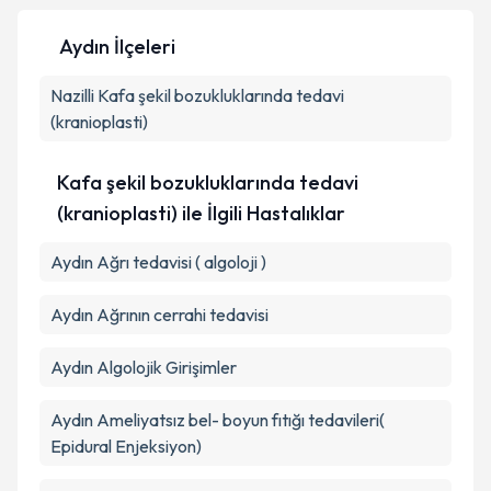
Aydın İlçeleri
Kişisel verilerimin işlenmesine ilişkin
Aydınlatma
Nazilli
Kafa şekil bozukluklarında tedavi
Metni
'ni okudum ve kişisel verilerimin belirtilen
kapsamda işlenmesini kabul ediyorum.
(kranioplasti)
Kafa şekil bozukluklarında tedavi
Takvim Talebini Gönder
(kranioplasti) ile İlgili Hastalıklar
Aydın Ağrı tedavisi ( algoloji )
Aydın Ağrının cerrahi tedavisi
Aydın Algolojik Girişimler
Aydın Ameliyatsız bel- boyun fıtığı tedavileri(
Epidural Enjeksiyon)