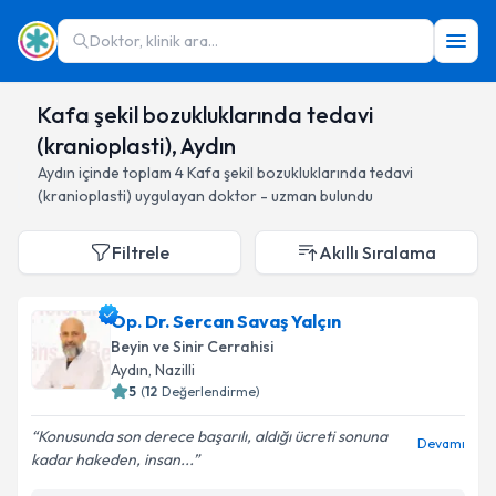
Doktor, klinik ara...
Kafa şekil bozukluklarında tedavi
(kranioplasti), Aydın
Aydın
içinde toplam
4
Kafa şekil bozukluklarında tedavi
(kranioplasti)
uygulayan doktor - uzman bulundu
Filtrele
Akıllı Sıralama
Op. Dr. Sercan Savaş Yalçın
Beyin ve Sinir Cerrahisi
Aydın
, Nazilli
5
(
12
Değerlendirme)
Konusunda son derece başarılı, aldığı ücreti sonuna
Devamı
kadar hakeden, insan...