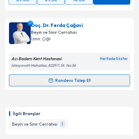
Doç. Dr. Ferda Çağavi
Beyin ve Sinir Cerrahisi
İzmir
, Çiğli
Acı Badem Kent Hastanesi
Haritada Göster
İstasyonaltı Mahallesi, 8229/1. Sk. No:56
Randevu Talep Et
Randevu Takvimi Talebi
Doç. Dr. Ferda Çağavi
için randevu takvimi talebi
oluşturun. Size bu uzmandan randevu almanız için bir
İlgili Branşlar
takvim hazırlandığında e-posta ile bilgilendireceğiz.
Beyin ve Sinir Cerrahisi
1
E-posta Adresiniz