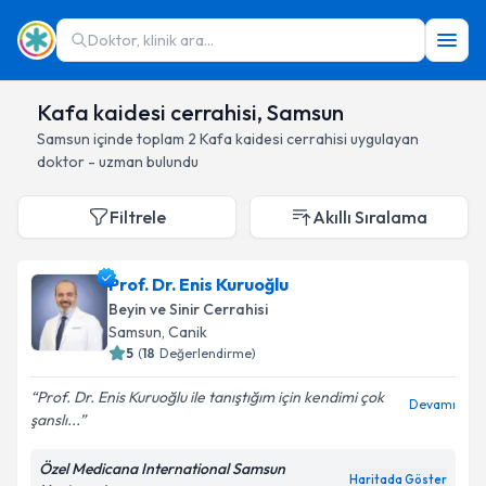
Doktor, klinik ara...
Kafa kaidesi cerrahisi, Samsun
Samsun
içinde toplam
2
Kafa kaidesi cerrahisi
uygulayan
doktor - uzman bulundu
Filtrele
Akıllı Sıralama
Prof. Dr. Enis Kuruoğlu
Beyin ve Sinir Cerrahisi
Samsun
, Canik
5
(
18
Değerlendirme)
Prof. Dr. Enis Kuruoğlu ile tanıştığım için kendimi çok
Devamı
şanslı...
Özel Medicana International Samsun
Haritada Göster