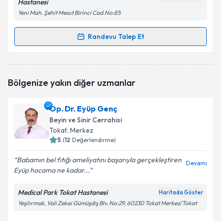
Hastanesi
Yeni Mah. Şehit Mesut Birinci Cad.No:85
Randevu Talep Et
Randevu Takvimi Talebi
Prof. Dr. Enis Kuruoğlu
için randevu takvimi talebi
Bölgenize yakın diğer uzmanlar
oluşturun. Size bu uzmandan randevu almanız için bir
takvim hazırlandığında e-posta ile bilgilendireceğiz.
Op. Dr. Eyüp Genç
E-posta Adresiniz
Beyin ve Sinir Cerrahisi
Tokat
, Merkez
5
(
12
Değerlendirme)
Babamın bel fıtığı ameliyatını başarıyla gerçekleştiren
Kişisel verilerimin işlenmesine ilişkin
Aydınlatma
Devamı
Eyüp hocama ne kadar...
Metni
'ni okudum ve kişisel verilerimin belirtilen
kapsamda işlenmesini kabul ediyorum.
Medical Park Tokat Hastanesi
Haritada Göster
Yeşilırmak, Vali Zekai Gümüşdiş Blv. No:29, 60230 Tokat Merkez/Tokat
Takvim Talebini Gönder