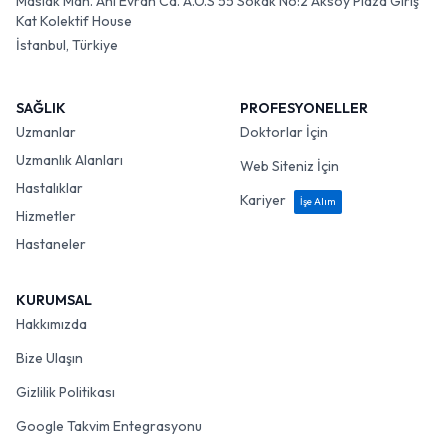
Maslak Mah. Ahi Evran Cd. A.O.S 55 Sokak No:2 Aksoy Plaza Giriş
Kat Kolektif House
İstanbul, Türkiye
SAĞLIK
PROFESYONELLER
Uzmanlar
Doktorlar İçin
Uzmanlık Alanları
Web Siteniz İçin
Hastalıklar
Kariyer
İşe Alım
Hizmetler
Hastaneler
KURUMSAL
Hakkımızda
Bize Ulaşın
Gizlilik Politikası
Google Takvim Entegrasyonu