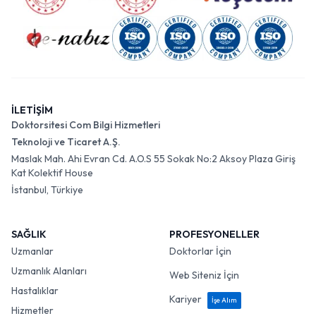
İLETİŞİM
Doktorsitesi Com Bilgi Hizmetleri
Teknoloji ve Ticaret A.Ş.
Maslak Mah. Ahi Evran Cd. A.O.S 55 Sokak No:2 Aksoy Plaza Giriş
Kat Kolektif House
İstanbul, Türkiye
SAĞLIK
PROFESYONELLER
Uzmanlar
Doktorlar İçin
Uzmanlık Alanları
Web Siteniz İçin
Hastalıklar
Kariyer
İşe Alım
Hizmetler