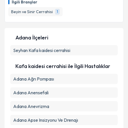
İlgili Branşlar
takvim hazırlandığında e-posta ile bilgilendireceğiz.
Beyin ve Sinir Cerrahisi
1
E-posta Adresiniz
Adana İlçeleri
Kişisel verilerimin işlenmesine ilişkin
Aydınlatma
Seyhan
Metni
Kafa kaidesi cerrahisi
'ni okudum ve kişisel verilerimin belirtilen
kapsamda işlenmesini kabul ediyorum.
Kafa kaidesi cerrahisi ile İlgili Hastalıklar
Takvim Talebini Gönder
Adana Ağrı Pompası
Adana Anensefali
Adana Anevrizma
Adana Apse Insizyonu Ve Drenajı