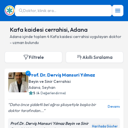
Doktor, klinik ara...
Kafa kaidesi cerrahisi, Adana
Adana
içinde toplam
4
Kafa kaidesi cerrahisi
uygulayan doktor
- uzman bulundu
Filtrele
Akıllı Sıralama
Prof. Dr. Derviş Mansuri Yılmaz
Beyin ve Sinir Cerrahisi
Adana
, Seyhan
5
(
4
Değerlendirme)
Daha önce şiddetli bel ağrısı şikayetiyle başka bir
Devamı
doktor tarafından...
Prof.Dr. Derviş Mansuri Yılmaz Beyin ve Sinir
Haritada Göster