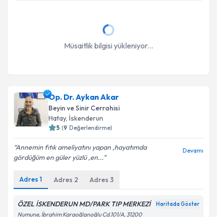
Takvim Talebini Gönder
Müsaitlik bilgisi yükleniyor...
Op. Dr. Aykan Akar
Beyin ve Sinir Cerrahisi
Hatay
, İskenderun
5
(
9
Değerlendirme)
Annemin fıtık ameliyatını yapan ,hayatımda
Devamı
gördüğüm en güler yüzlü ,en...
Adres
1
Adres
2
Adres
3
ÖZEL İSKENDERUN MD/PARK TIP MERKEZİ
Haritada Göster
Numune, İbrahim Karaoğlanoğlu Cd.101/A, 31200