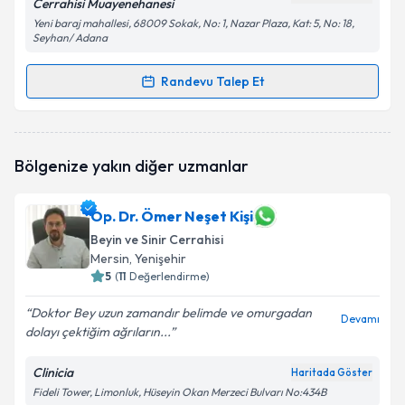
Cerrahisi Muayenehanesi
Yeni baraj mahallesi, 68009 Sokak, No: 1, Nazar Plaza, Kat: 5, No: 18,
Seyhan/ Adana
Randevu Talep Et
Randevu Takvimi Talebi
Prof. Dr. Derviş Mansuri Yılmaz
için randevu
Bölgenize yakın diğer uzmanlar
takvimi talebi oluşturun. Size bu uzmandan randevu
almanız için bir takvim hazırlandığında e-posta ile
bilgilendireceğiz.
Op. Dr. Ömer Neşet Kişi
Beyin ve Sinir Cerrahisi
E-posta Adresiniz
Mersin
, Yenişehir
5
(
11
Değerlendirme)
Doktor Bey uzun zamandır belimde ve omurgadan
Devamı
Kişisel verilerimin işlenmesine ilişkin
Aydınlatma
dolayı çektiğim ağrıların...
Metni
'ni okudum ve kişisel verilerimin belirtilen
kapsamda işlenmesini kabul ediyorum.
Clinicia
Haritada Göster
Fideli Tower, Limonluk, Hüseyin Okan Merzeci Bulvarı No:434B