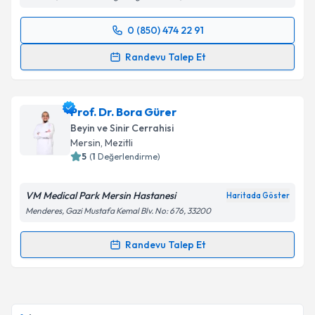
0 (850) 474 22 91
Randevu Takvimi Talebi
Randevu Talep Et
Op. Dr. Aykan Akar
için randevu takvimi talebi
oluşturun. Size bu uzmandan randevu almanız için bir
Prof. Dr. Bora Gürer
takvim hazırlandığında e-posta ile bilgilendireceğiz.
Beyin ve Sinir Cerrahisi
E-posta Adresiniz
Mersin
, Mezitli
5
(
1
Değerlendirme)
VM Medical Park Mersin Hastanesi
Haritada Göster
Kişisel verilerimin işlenmesine ilişkin
Aydınlatma
Menderes, Gazi Mustafa Kemal Blv. No: 676, 33200
Metni
'ni okudum ve kişisel verilerimin belirtilen
kapsamda işlenmesini kabul ediyorum.
Randevu Talep Et
Randevu Takvimi Talebi
Takvim Talebini Gönder
Prof. Dr. Bora Gürer
için randevu takvimi talebi
oluşturun. Size bu uzmandan randevu almanız için bir