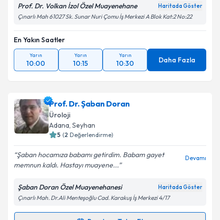
Prof. Dr. Volkan İzol Özel Muayenehane
Haritada Göster
Çınarlı Mah 61027 Sk. Sunar Nuri Çomu İş Merkezi A Blok Kat:2 No:22
En Yakın Saatler
Yarın
Yarın
Yarın
Daha Fazla
10:00
10:15
10:30
Prof. Dr. Şaban Doran
Üroloji
Adana
, Seyhan
5
(
2
Değerlendirme)
Şaban hocamıza babamı getirdim. Babam gayet
Devamı
memnun kaldı. Hastayı muayene...
Şaban Doran Özel Muayenehanesi
Haritada Göster
Çınarlı Mah. Dr.Ali Menteşoğlu Cad. Karakuş İş Merkezi 4/17