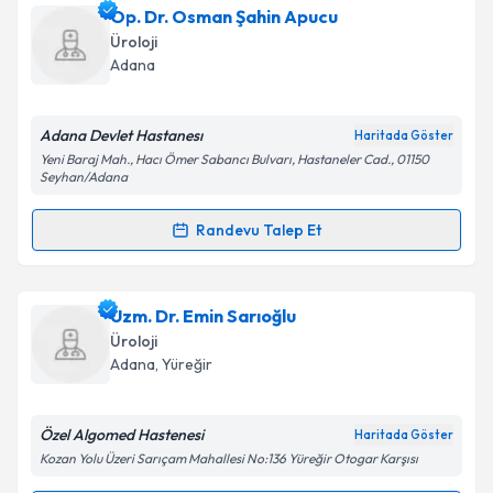
Uzm. Dr. Necdet Kızılkaya
için randevu takvimi
Op. Dr. Osman Şahin Apucu
talebi oluşturun. Size bu uzmandan randevu almanız
Takvim Talebini Gönder
Üroloji
için bir takvim hazırlandığında e-posta ile
Adana
bilgilendireceğiz.
E-posta Adresiniz
Adana Devlet Hastanesı
Haritada Göster
Yeni Baraj Mah., Hacı Ömer Sabancı Bulvarı, Hastaneler Cad., 01150
Seyhan/Adana
Randevu Talep Et
Kişisel verilerimin işlenmesine ilişkin
Aydınlatma
Randevu Takvimi Talebi
Metni
'ni okudum ve kişisel verilerimin belirtilen
kapsamda işlenmesini kabul ediyorum.
Op. Dr. Osman Şahin Apucu
için randevu takvimi
Uzm. Dr. Emin Sarıoğlu
talebi oluşturun. Size bu uzmandan randevu almanız
Üroloji
Takvim Talebini Gönder
için bir takvim hazırlandığında e-posta ile
Adana
, Yüreğir
bilgilendireceğiz.
E-posta Adresiniz
Özel Algomed Hastenesi
Haritada Göster
Kozan Yolu Üzeri Sarıçam Mahallesi No:136 Yüreğir Otogar Karşısı