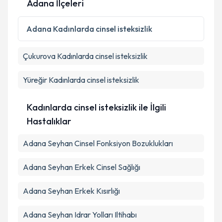
Adana İlçeleri
Kişisel verilerimin işlenmesine ilişkin
Aydınlatma
Adana
Kadınlarda cinsel isteksizlik
Metni
'ni okudum ve kişisel verilerimin belirtilen
kapsamda işlenmesini kabul ediyorum.
Çukurova
Kadınlarda cinsel isteksizlik
Takvim Talebini Gönder
Yüreğir
Kadınlarda cinsel isteksizlik
Kadınlarda cinsel isteksizlik ile İlgili
Hastalıklar
Adana Seyhan Cinsel Fonksiyon Bozuklukları
Adana Seyhan Erkek Cinsel Sağlığı
Adana Seyhan Erkek Kısırlığı
Adana Seyhan Idrar Yolları Iltihabı