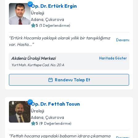
Op. Dr. Ertürk Ergin
E-posta Adresiniz
Üroloji
Adana
, Çukurova
5
(
1
Değerlendirme)
Ertürk Hocamla yaklaşık olarak yıllık bir tanışıklığımız
Kişisel verilerimin işlenmesine ilişkin
Aydınlatma
Devamı
var. Hasta...
Metni
'ni okudum ve kişisel verilerimin belirtilen
kapsamda işlenmesini kabul ediyorum.
Akdeniz Üroloji Merkezi
Haritada Göster
Yurt Mah. Kurttepe Cad. No: 20 A
Takvim Talebini Gönder
Randevu Talep Et
Randevu Takvimi Talebi
Op. Dr. Ertürk Ergin
için randevu takvimi talebi
Op. Dr. Fettah Tosun
oluşturun. Size bu uzmandan randevu almanız için bir
Üroloji
takvim hazırlandığında e-posta ile bilgilendireceğiz.
Adana
, Çukurova
5
(
9
Değerlendirme)
E-posta Adresiniz
Fettah hocama yaşındaki babamın idrara çıkamama
Devamı