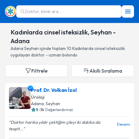
Doktor, klinik ara...
Kadınlarda cinsel isteksizlik, Seyhan -
Adana
Adana
Seyhan
içinde toplam
10
Kadınlarda cinsel isteksizlik
uygulayan doktor - uzman bulundu
Filtrele
Akıllı Sıralama
Prof. Dr. Volkan İzol
Üroloji
Adana
, Seyhan
5
(
14
Değerlendirme)
Doktor harika yıldır çektiğim çileyi iki dakika da
Devamı
tespit...