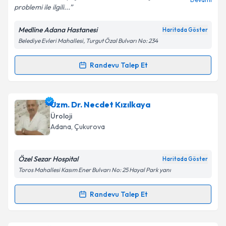
problemi ile ilgili...
Medline Adana Hastanesi
Haritada Göster
Kişisel verilerimin işlenmesine ilişkin
Aydınlatma
Belediye Evleri Mahallesi, Turgut Özal Bulvarı No: 234
Metni
'ni okudum ve kişisel verilerimin belirtilen
kapsamda işlenmesini kabul ediyorum.
Randevu Talep Et
Randevu Takvimi Talebi
Takvim Talebini Gönder
Op. Dr. Fettah Tosun
için randevu takvimi talebi
Uzm. Dr. Necdet Kızılkaya
oluşturun. Size bu uzmandan randevu almanız için bir
Üroloji
takvim hazırlandığında e-posta ile bilgilendireceğiz.
Adana
, Çukurova
E-posta Adresiniz
Özel Sezar Hospital
Haritada Göster
Toros Mahallesi Kasım Ener Bulvarı No: 25 Hayal Park yanı
Kişisel verilerimin işlenmesine ilişkin
Aydınlatma
Randevu Talep Et
Randevu Takvimi Talebi
Metni
'ni okudum ve kişisel verilerimin belirtilen
kapsamda işlenmesini kabul ediyorum.