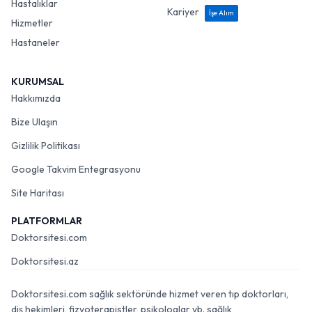
Hastalıklar
Kariyer
İşe Alım
Hizmetler
Hastaneler
KURUMSAL
Hakkımızda
Bize Ulaşın
Gizlilik Politikası
Google Takvim Entegrasyonu
Site Haritası
PLATFORMLAR
Doktorsitesi.com
Doktorsitesi.az
Doktorsitesi.com sağlık sektöründe hizmet veren tıp doktorları,
diş hekimleri, fizyoterapistler, psikologlar vb. sağlık