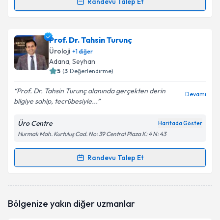
Randevu Talep Et
Randevu Takvimi Talebi
Prof. Dr. Şaban Doran
için randevu takvimi talebi
Prof. Dr. Tahsin Turunç
oluşturun. Size bu uzmandan randevu almanız için bir
Üroloji
+
1
diğer
takvim hazırlandığında e-posta ile bilgilendireceğiz.
Adana
, Seyhan
5
(
3
Değerlendirme)
E-posta Adresiniz
Prof. Dr. Tahsin Turunç alanında gerçekten derin
Devamı
bilgiye sahip, tecrübesiyle...
Üro Centre
Haritada Göster
Kişisel verilerimin işlenmesine ilişkin
Aydınlatma
Hurmalı Mah. Kurtuluş Cad. No: 39 Central Plaza K: 4 N: 43
Metni
'ni okudum ve kişisel verilerimin belirtilen
kapsamda işlenmesini kabul ediyorum.
Randevu Talep Et
Randevu Takvimi Talebi
Takvim Talebini Gönder
Prof. Dr. Tahsin Turunç
için randevu takvimi talebi
Bölgenize yakın diğer uzmanlar
oluşturun. Size bu uzmandan randevu almanız için bir
takvim hazırlandığında e-posta ile bilgilendireceğiz.