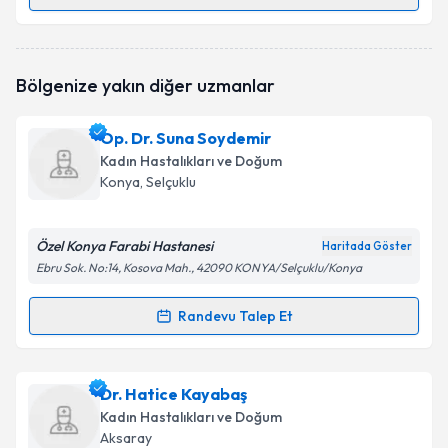
Randevu Takvimi Talebi
Uzm. Dr. Adil Yüksel
için randevu takvimi talebi
Bölgenize yakın diğer uzmanlar
oluşturun. Size bu uzmandan randevu almanız için bir
takvim hazırlandığında e-posta ile bilgilendireceğiz.
Op. Dr. Suna Soydemir
E-posta Adresiniz
Kadın Hastalıkları ve Doğum
Konya
, Selçuklu
Özel Konya Farabi Hastanesi
Kişisel verilerimin işlenmesine ilişkin
Aydınlatma
Haritada Göster
Metni
'ni okudum ve kişisel verilerimin belirtilen
Ebru Sok. No:14, Kosova Mah., 42090 KONYA/Selçuklu/Konya
kapsamda işlenmesini kabul ediyorum.
Randevu Talep Et
Randevu Takvimi Talebi
Takvim Talebini Gönder
Op. Dr. Suna Soydemir
için randevu takvimi talebi
Dr. Hatice Kayabaş
oluşturun. Size bu uzmandan randevu almanız için bir
Kadın Hastalıkları ve Doğum
takvim hazırlandığında e-posta ile bilgilendireceğiz.
Aksaray