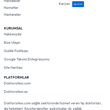
Hastalıklar
Kariyer
İşe Alım
Hizmetler
Hastaneler
KURUMSAL
Hakkımızda
Bize Ulaşın
Gizlilik Politikası
Google Takvim Entegrasyonu
Site Haritası
PLATFORMLAR
Doktorsitesi.com
Doktorsitesi.az
Doktorsitesi.com sağlık sektöründe hizmet veren tıp doktorları,
diş hekimleri, fizyoterapistler, psikologlar vb. sağlık