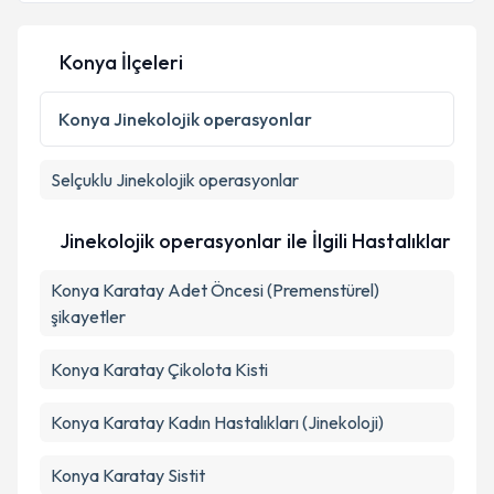
Konya İlçeleri
Kişisel verilerimin işlenmesine ilişkin
Aydınlatma
Metni
'ni okudum ve kişisel verilerimin belirtilen
Konya
Jinekolojik operasyonlar
kapsamda işlenmesini kabul ediyorum.
Selçuklu
Jinekolojik operasyonlar
Takvim Talebini Gönder
Jinekolojik operasyonlar ile İlgili Hastalıklar
Konya Karatay Adet Öncesi (Premenstürel)
şikayetler
Konya Karatay Çikolota Kisti
Konya Karatay Kadın Hastalıkları (Jinekoloji)
Konya Karatay Sistit