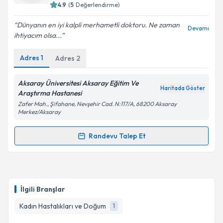
4.9
(
5
Değerlendirme)
E-posta Adresiniz
Dünyanın en iyi kalpli merhametli doktoru. Ne zaman
Devamı
ihtiyacım olsa...
Adres
1
Adres
2
Kişisel verilerimin işlenmesine ilişkin
Aydınlatma
Metni
'ni okudum ve kişisel verilerimin belirtilen
kapsamda işlenmesini kabul ediyorum.
Aksaray Üniversitesi Aksaray Eğitim Ve
Haritada Göster
Araştırma Hastanesi
Zafer Mah., Şifahane, Nevşehir Cad. N:117/A, 68200 Aksaray
Takvim Talebini Gönder
Merkez/Aksaray
Randevu Talep Et
Randevu Takvimi Talebi
Dr. Hatice Kayabaş
için randevu takvimi talebi
oluşturun. Size bu uzmandan randevu almanız için bir
İlgili Branşlar
takvim hazırlandığında e-posta ile bilgilendireceğiz.
Kadın Hastalıkları ve Doğum
1
E-posta Adresiniz