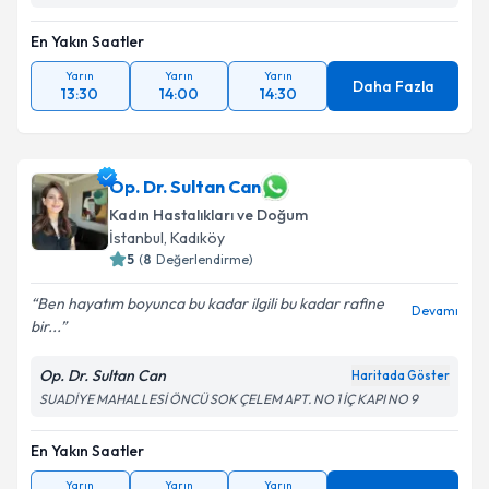
En Yakın Saatler
Yarın
Yarın
Yarın
Daha Fazla
13:30
14:00
14:30
Op. Dr. Sultan Can
Kadın Hastalıkları ve Doğum
İstanbul
, Kadıköy
5
(
8
Değerlendirme)
Ben hayatım boyunca bu kadar ilgili bu kadar rafine
Devamı
bir...
Op. Dr. Sultan Can
Haritada Göster
SUADİYE MAHALLESİ ÖNCÜ SOK ÇELEM APT. NO 1 İÇ KAPI NO 9
En Yakın Saatler
Yarın
Yarın
Yarın