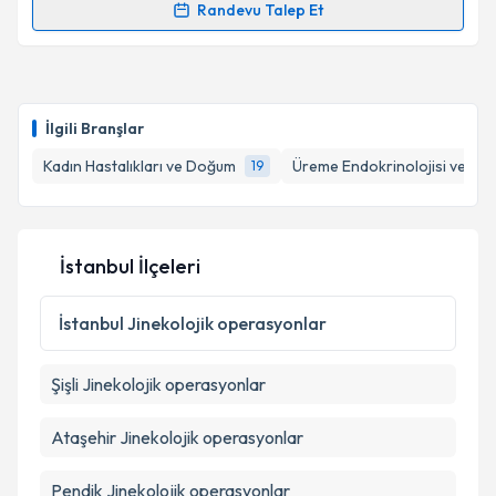
Randevu Talep Et
Randevu Takvimi Talebi
Takvim Talebini Gönder
Op. Dr. Gülşen Barçınlı
için randevu takvimi talebi
oluşturun. Size bu uzmandan randevu almanız için bir
İlgili Branşlar
takvim hazırlandığında e-posta ile bilgilendireceğiz.
Kadın Hastalıkları ve Doğum
Üreme Endokrinolojisi ve İnfer
19
E-posta Adresiniz
İstanbul İlçeleri
Kişisel verilerimin işlenmesine ilişkin
Aydınlatma
Metni
'ni okudum ve kişisel verilerimin belirtilen
İstanbul
Jinekolojik operasyonlar
kapsamda işlenmesini kabul ediyorum.
Şişli
Jinekolojik operasyonlar
Takvim Talebini Gönder
Ataşehir
Jinekolojik operasyonlar
Pendik
Jinekolojik operasyonlar