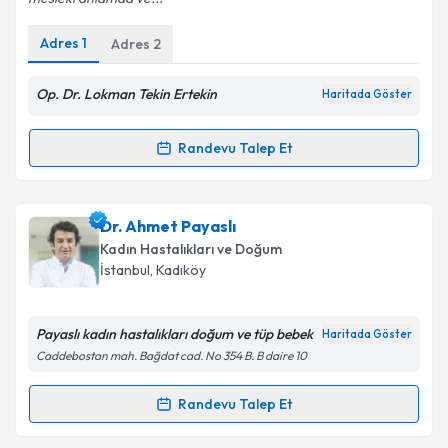
Adres
1
Adres
2
Kişisel verilerimin işlenmesine ilişkin
Aydınlatma
Metni
'ni okudum ve kişisel verilerimin belirtilen
Op. Dr. Lokman Tekin Ertekin
Haritada Göster
kapsamda işlenmesini kabul ediyorum.
Randevu Talep Et
Randevu Takvimi Talebi
Takvim Talebini Gönder
Op. Dr. Lokman Tekin Ertekin
için randevu takvimi
Dr. Ahmet Payaslı
talebi oluşturun. Size bu uzmandan randevu almanız
Kadın Hastalıkları ve Doğum
için bir takvim hazırlandığında e-posta ile
İstanbul
, Kadıköy
bilgilendireceğiz.
E-posta Adresiniz
Payaslı kadın hastalıkları doğum ve tüp bebek
Haritada Göster
Caddebostan mah. Bağdat cad. No 354 B. B daire 10
Randevu Talep Et
Randevu Takvimi Talebi
Kişisel verilerimin işlenmesine ilişkin
Aydınlatma
Metni
'ni okudum ve kişisel verilerimin belirtilen