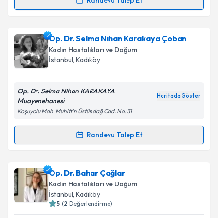
Randevu Talep Et
Randevu Takvimi Talebi
Op. Dr. Aygül Aliyeva
için randevu takvimi talebi
Op. Dr. Selma Nihan Karakaya Çoban
oluşturun. Size bu uzmandan randevu almanız için bir
Kadın Hastalıkları ve Doğum
takvim hazırlandığında e-posta ile bilgilendireceğiz.
İstanbul
, Kadıköy
E-posta Adresiniz
Op. Dr. Selma Nihan KARAKAYA
Haritada Göster
Muayenehanesi
Koşuyolu Mah. Muhittin Üstündağ Cad. No: 31
Kişisel verilerimin işlenmesine ilişkin
Aydınlatma
Metni
'ni okudum ve kişisel verilerimin belirtilen
Randevu Talep Et
Randevu Takvimi Talebi
kapsamda işlenmesini kabul ediyorum.
Op. Dr. Selma Nihan Karakaya Çoban
için randevu
Op. Dr. Bahar Çağlar
Takvim Talebini Gönder
takvimi talebi oluşturun. Size bu uzmandan randevu
Kadın Hastalıkları ve Doğum
almanız için bir takvim hazırlandığında e-posta ile
İstanbul
, Kadıköy
bilgilendireceğiz.
5
(
2
Değerlendirme)