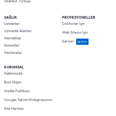
İstanbul, Türkiye
SAĞLIK
PROFESYONELLER
Uzmanlar
Doktorlar İçin
Uzmanlık Alanları
Web Siteniz İçin
Hastalıklar
Kariyer
İşe Alım
Hizmetler
Hastaneler
KURUMSAL
Hakkımızda
Bize Ulaşın
Gizlilik Politikası
Google Takvim Entegrasyonu
Site Haritası