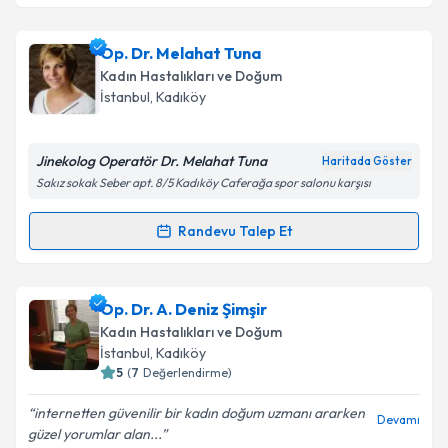
kapsamda işlenmesini kabul ediyorum.
Prof. Dr. Umur Çolgar
için randevu takvimi talebi
Op. Dr. Melahat Tuna
oluşturun. Size bu uzmandan randevu almanız için bir
Takvim Talebini Gönder
Kadın Hastalıkları ve Doğum
takvim hazırlandığında e-posta ile bilgilendireceğiz.
İstanbul
, Kadıköy
E-posta Adresiniz
Jinekolog Operatör Dr. Melahat Tuna
Haritada Göster
Sakız sokak Seber apt. 8/5 Kadıköy Caferağa spor salonu karşısı
Kişisel verilerimin işlenmesine ilişkin
Aydınlatma
Randevu Talep Et
Randevu Takvimi Talebi
Metni
'ni okudum ve kişisel verilerimin belirtilen
kapsamda işlenmesini kabul ediyorum.
Op. Dr. Melahat Tuna
için randevu takvimi talebi
Op. Dr. A. Deniz Şimşir
oluşturun. Size bu uzmandan randevu almanız için bir
Takvim Talebini Gönder
Kadın Hastalıkları ve Doğum
takvim hazırlandığında e-posta ile bilgilendireceğiz.
İstanbul
, Kadıköy
5
(
7
Değerlendirme)
E-posta Adresiniz
internetten güvenilir bir kadın doğum uzmanı ararken
Devamı
güzel yorumlar alan...