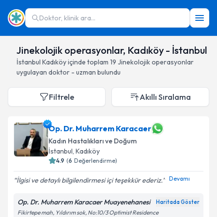
Doktor, klinik ara...
Jinekolojik operasyonlar, Kadıköy - İstanbul
İstanbul
Kadıköy
içinde toplam
19
Jinekolojik operasyonlar
uygulayan doktor - uzman bulundu
Filtrele
Akıllı Sıralama
Op. Dr. Muharrem Karacaer
Kadın Hastalıkları ve Doğum
İstanbul
, Kadıköy
4.9
(
6
Değerlendirme)
Devamı
İlgisi ve detaylı bilgilendirmesi içi teşekkür ederiz.
Op. Dr. Muharrem Karacaer Muayenehanesi
Haritada Göster
Fikirtepe mah, Yıldırım sok, No:10/3 Optimist Residence