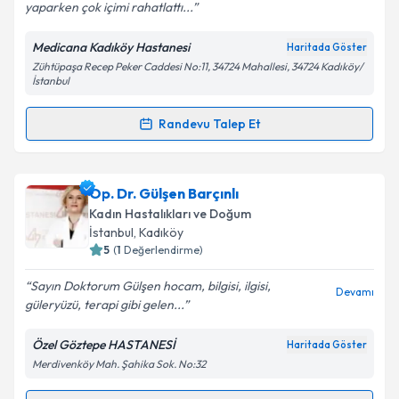
yaparken çok içimi rahatlattı...
Medicana Kadıköy Hastanesi
Haritada Göster
Kişisel verilerimin işlenmesine ilişkin
Aydınlatma
Zühtüpaşa Recep Peker Caddesi No:11, 34724 Mahallesi, 34724 Kadıköy/
Metni
'ni okudum ve kişisel verilerimin belirtilen
İstanbul
kapsamda işlenmesini kabul ediyorum.
Randevu Talep Et
Randevu Takvimi Talebi
Takvim Talebini Gönder
Op. Dr. Ece Sınacı
için randevu takvimi talebi
Op. Dr. Gülşen Barçınlı
oluşturun. Size bu uzmandan randevu almanız için bir
Kadın Hastalıkları ve Doğum
takvim hazırlandığında e-posta ile bilgilendireceğiz.
İstanbul
, Kadıköy
5
(
1
Değerlendirme)
E-posta Adresiniz
Sayın Doktorum Gülşen hocam, bilgisi, ilgisi,
Devamı
güleryüzü, terapi gibi gelen...
Özel Göztepe HASTANESİ
Haritada Göster
Kişisel verilerimin işlenmesine ilişkin
Aydınlatma
Merdivenköy Mah. Şahika Sok. No:32
Metni
'ni okudum ve kişisel verilerimin belirtilen
kapsamda işlenmesini kabul ediyorum.