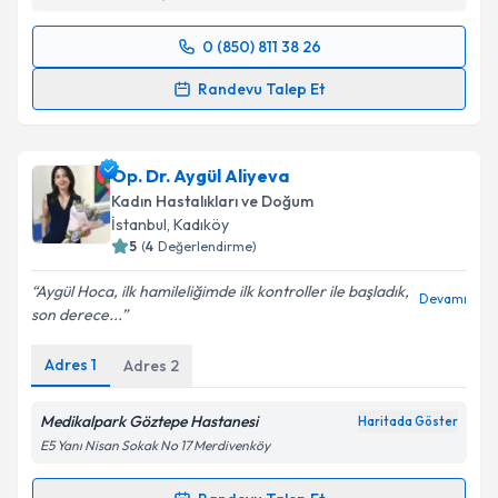
0 (850) 811 38 26
Randevu Takvimi Talebi
Randevu Talep Et
Op. Dr. İrem Hepyılmaz
için randevu takvimi talebi
oluşturun. Size bu uzmandan randevu almanız için bir
Op. Dr. Aygül Aliyeva
takvim hazırlandığında e-posta ile bilgilendireceğiz.
Kadın Hastalıkları ve Doğum
E-posta Adresiniz
İstanbul
, Kadıköy
5
(
4
Değerlendirme)
Aygül Hoca, ilk hamileliğimde ilk kontroller ile başladık,
Devamı
son derece...
Kişisel verilerimin işlenmesine ilişkin
Aydınlatma
Metni
'ni okudum ve kişisel verilerimin belirtilen
Adres
1
Adres
2
kapsamda işlenmesini kabul ediyorum.
Medikalpark Göztepe Hastanesi
Haritada Göster
Takvim Talebini Gönder
E5 Yanı Nisan Sokak No 17 Merdivenköy