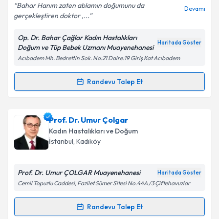
E-posta Adresiniz
Bahar Hanım zaten ablamın doğumunu da
Devamı
gerçekleştiren doktor ,...
Op. Dr. Bahar Çağlar Kadın Hastalıkları
Haritada Göster
Doğum ve Tüp Bebek Uzmanı Muayenehanesi
Kişisel verilerimin işlenmesine ilişkin
Aydınlatma
Acıbadem Mh. Bedrettin Sok. No:21 Daire:19 Giriş Kat Acıbadem
Metni
'ni okudum ve kişisel verilerimin belirtilen
kapsamda işlenmesini kabul ediyorum.
Randevu Talep Et
Randevu Takvimi Talebi
Takvim Talebini Gönder
Op. Dr. Bahar Çağlar
için randevu takvimi talebi
Prof. Dr. Umur Çolgar
oluşturun. Size bu uzmandan randevu almanız için bir
Kadın Hastalıkları ve Doğum
takvim hazırlandığında e-posta ile bilgilendireceğiz.
İstanbul
, Kadıköy
E-posta Adresiniz
Prof. Dr. Umur ÇOLGAR Muayenehanesi
Haritada Göster
Cemil Topuzlu Caddesi, Fazilet Sümer Sitesi No.44A /3 Çiftehavuzlar
Kişisel verilerimin işlenmesine ilişkin
Aydınlatma
Randevu Talep Et
Randevu Takvimi Talebi
Metni
'ni okudum ve kişisel verilerimin belirtilen