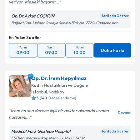
veriyor. Mesleki başarısı...
Op.Dr.Aykut COŞKUN
Haritada Göster
Bağdat Cad. Muhtar Özkaya Sitesi A Blok No: 279/4 Caddebostan
En Yakın Saatler
Yarın
Yarın
Yarın
Daha Fazla
09:00
09:30
10:00
Op. Dr. İrem Hepyılmaz
Kadın Hastalıkları ve Doğum
İstanbul
, Kadıköy
5
(
140
Değerlendirme)
İrem hn son derece ilgili bir doktor alanında uzman
Devamı
hastasını...
Medical Park Göztepe Hospital
Haritada Göster
E5 Üzeri, Merdivenköy, Nisan Sk. No:17, 34732