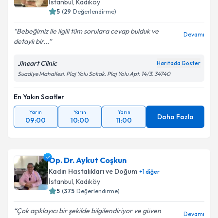
İstanbul
, Kadıköy
5
(
29
Değerlendirme)
Bebeğimiz ile ilgili tüm sorulara cevap bulduk ve
Devamı
detaylı bir...
Jineart Clinic
Haritada Göster
Suadiye Mahallesi. Plaj Yolu Sokak. Plaj Yolu Apt. 14/3. 34740
En Yakın Saatler
Yarın
Yarın
Yarın
Daha Fazla
09:00
10:00
11:00
Op. Dr. Aykut Coşkun
Kadın Hastalıkları ve Doğum
+
1
diğer
İstanbul
, Kadıköy
5
(
375
Değerlendirme)
Çok açıklayıcı bir şekilde bilgilendiriyor ve güven
Devamı