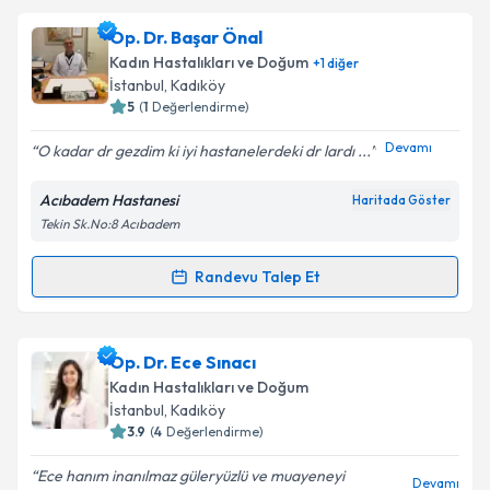
kapsamda işlenmesini kabul ediyorum.
Dr. Ahmet Payaslı
için randevu takvimi talebi
Op. Dr. Başar Önal
oluşturun. Size bu uzmandan randevu almanız için bir
Kadın Hastalıkları ve Doğum
+
1
diğer
takvim hazırlandığında e-posta ile bilgilendireceğiz.
Takvim Talebini Gönder
İstanbul
, Kadıköy
5
(
1
Değerlendirme)
E-posta Adresiniz
Devamı
O kadar dr gezdim ki iyi hastanelerdeki dr lardı ...
Acıbadem Hastanesi
Haritada Göster
Tekin Sk.No:8 Acıbadem
Kişisel verilerimin işlenmesine ilişkin
Aydınlatma
Metni
'ni okudum ve kişisel verilerimin belirtilen
kapsamda işlenmesini kabul ediyorum.
Randevu Talep Et
Randevu Takvimi Talebi
Takvim Talebini Gönder
Op. Dr. Başar Önal
için randevu takvimi talebi
Op. Dr. Ece Sınacı
oluşturun. Size bu uzmandan randevu almanız için bir
Kadın Hastalıkları ve Doğum
takvim hazırlandığında e-posta ile bilgilendireceğiz.
İstanbul
, Kadıköy
3.9
(
4
Değerlendirme)
E-posta Adresiniz
Ece hanım inanılmaz güleryüzlü ve muayeneyi
Devamı