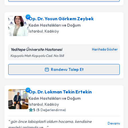
Takvim Talebini Gönder
Op. Dr. Hüseyin Kösoğlu
için randevu takvimi talebi
Op. Dr. Yosun Görkem Zeybek
oluşturun. Size bu uzmandan randevu almanız için bir
Kadın Hastalıkları ve Doğum
takvim hazırlandığında e-posta ile bilgilendireceğiz.
İstanbul
, Kadıköy
E-posta Adresiniz
Yeditepe Üniversite Hastanesi
Haritada Göster
Koşuyolu Mah Koşuyolu Cad. No:168
Kişisel verilerimin işlenmesine ilişkin
Aydınlatma
Randevu Talep Et
Randevu Takvimi Talebi
Metni
'ni okudum ve kişisel verilerimin belirtilen
kapsamda işlenmesini kabul ediyorum.
Op. Dr. Yosun Görkem Zeybek
için randevu takvimi
Op. Dr. Lokman Tekin Ertekin
talebi oluşturun. Size bu uzmandan randevu almanız
Takvim Talebini Gönder
Kadın Hastalıkları ve Doğum
için bir takvim hazırlandığında e-posta ile
İstanbul
, Kadıköy
bilgilendireceğiz.
5
(
5
Değerlendirme)
E-posta Adresiniz
gün önce labioplasti oldum hocama. kendisine
Devamı
mesleki anlamda ve...