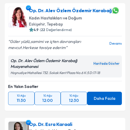
Op. Dr. Alev Özlem Özdemir Karabağ
Kadın Hastalıkları ve Doğum
Eskişehir
, Tepebaşı
4.9
(
22
Değerlendirme)
Güler yüzlü,samimi ve içten davranışları
Devamı
mevcut.Herkese tavsiye ederim
Op. Dr. Alev Özlem Özdemir Karabağ
Haritada Göster
Muayenehanesi
Hoşnudiye Mahallesi 732. Sokak Kent Plaza No.6 K:5 D:17-18
En Yakın Saatler
10 Ağu
10 Ağu
10 Ağu
Daha Fazla
11:30
12:00
12:30
Op. Dr. Esra Karaali