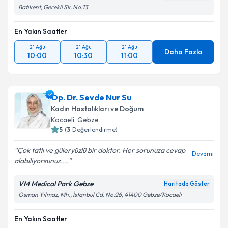
Batıkent, Gerekli Sk. No:13
En Yakın Saatler
21 Ağu
21 Ağu
21 Ağu
Daha Fazla
10:00
10:30
11:00
Op. Dr. Sevde Nur Su
Kadın Hastalıkları ve Doğum
Kocaeli
, Gebze
5
(
3
Değerlendirme)
Çok tatlı ve güleryüzlü bir doktor. Her sorunuza cevap
Devamı
alabiliyorsunuz....
VM Medical Park Gebze
Haritada Göster
Osman Yılmaz, Mh., İstanbul Cd. No:26, 41400 Gebze/Kocaeli
En Yakın Saatler