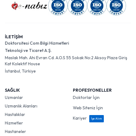
İLETİŞİM
Doktorsitesi Com Bilgi Hizmetleri
Teknoloji ve Ticaret A.Ş.
Maslak Mah. Ahi Evran Cd. A.O.S 55 Sokak No:2 Aksoy Plaza Giriş
Kat Kolektif House
İstanbul, Türkiye
SAĞLIK
PROFESYONELLER
Uzmanlar
Doktorlar İçin
Uzmanlık Alanları
Web Siteniz İçin
Hastalıklar
Kariyer
İşe Alım
Hizmetler
Hastaneler