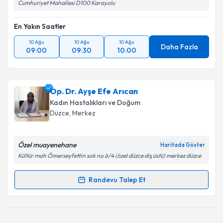
Cumhuriyet Mahallesi D100 Karayolu
En Yakın Saatler
10 Ağu
10 Ağu
10 Ağu
Daha Fazla
09:00
09:30
10:00
Op. Dr. Ayşe Efe Arıcan
Kadın Hastalıkları ve Doğum
Düzce
, Merkez
Özel muayenehane
Haritada Göster
Kültür mah Ömerseyfettin sok no 6/4 (özel düzce diş üstü) merkez düzce
Randevu Talep Et
Randevu Takvimi Talebi
Op. Dr. Ayşe Efe Arıcan
için randevu takvimi talebi