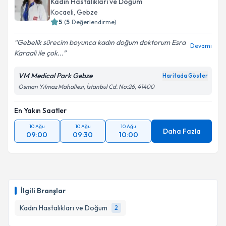
Kadın Hastalıkları ve Doğum
Kocaeli
, Gebze
5
(
5
Değerlendirme)
Gebelik sürecim boyunca kadın doğum doktorum Esra
Devamı
Karaali ile çok...
VM Medical Park Gebze
Haritada Göster
Osman Yılmaz Mahallesi, İstanbul Cd. No:26, 41400
En Yakın Saatler
10 Ağu
10 Ağu
10 Ağu
Daha Fazla
09:00
09:30
10:00
İlgili Branşlar
Kadın Hastalıkları ve Doğum
2