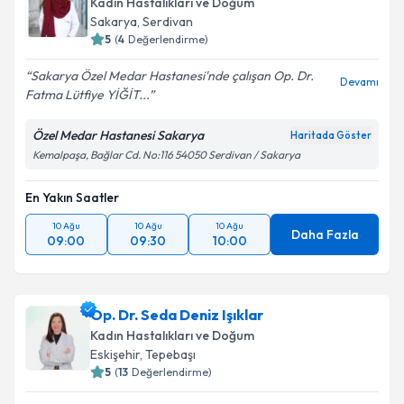
Kadın Hastalıkları ve Doğum
Sakarya
, Serdivan
5
(
4
Değerlendirme)
Sakarya Özel Medar Hastanesi'nde çalışan Op. Dr.
Devamı
Fatma Lütfiye YİĞİT...
Özel Medar Hastanesi Sakarya
Haritada Göster
Kemalpaşa, Bağlar Cd. No:116 54050 Serdivan / Sakarya
En Yakın Saatler
10 Ağu
10 Ağu
10 Ağu
Daha Fazla
09:00
09:30
10:00
Op. Dr. Seda Deniz Işıklar
Kadın Hastalıkları ve Doğum
Eskişehir
, Tepebaşı
5
(
13
Değerlendirme)