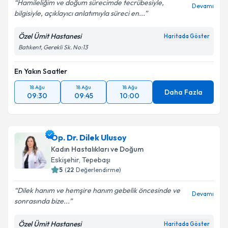
Hamileliğim ve doğum sürecimde tecrübesiyle,
Devamı
bilgisiyle, açıklayıcı anlatımıyla süreci en...
Özel Ümit Hastanesi
Haritada Göster
Batıkent, Gerekli Sk. No:13
En Yakın Saatler
18 Ağu
18 Ağu
18 Ağu
Daha Fazla
09:30
09:45
10:00
Op. Dr. Dilek Ulusoy
Kadın Hastalıkları ve Doğum
Eskişehir
, Tepebaşı
5
(
22
Değerlendirme)
Dilek hanım ve hemşire hanım gebelik öncesinde ve
Devamı
sonrasında bize...
Özel Ümit Hastanesi
Haritada Göster