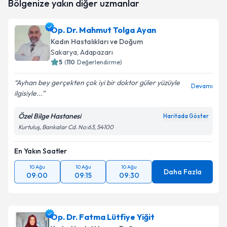
Bölgenize yakın diğer uzmanlar
oluşturun. Size bu uzmandan randevu almanız için bir
takvim hazırlandığında e-posta ile bilgilendireceğiz.
Op. Dr. Mahmut Tolga Ayan
E-posta Adresiniz
Kadın Hastalıkları ve Doğum
Sakarya
, Adapazarı
5
(
110
Değerlendirme)
Ayhan bey gerçekten çok iyi bir doktor güler yüzüyle
Kişisel verilerimin işlenmesine ilişkin
Aydınlatma
Devamı
ilgisiyle...
Metni
'ni okudum ve kişisel verilerimin belirtilen
kapsamda işlenmesini kabul ediyorum.
Özel Bilge Hastanesi
Haritada Göster
Kurtuluş, Bankalar Cd. No:63, 54100
Takvim Talebini Gönder
En Yakın Saatler
10 Ağu
10 Ağu
10 Ağu
Daha Fazla
09:00
09:15
09:30
Op. Dr. Fatma Lütfiye Yiğit