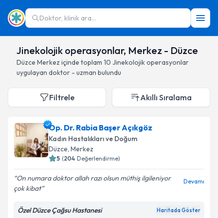
Doktor, klinik ara...
Jinekolojik operasyonlar, Merkez - Düzce
Düzce
Merkez
içinde toplam
10
Jinekolojik operasyonlar
uygulayan doktor - uzman bulundu
Filtrele
Akıllı Sıralama
Op. Dr. Rabia Başer Açıkgöz
Kadın Hastalıkları ve Doğum
Düzce
, Merkez
5
(
204
Değerlendirme)
On numara doktor allah razı olsun müthiş ilgileniyor
Devamı
çok kibat
Özel Düzce Çağsu Hastanesi
Haritada Göster