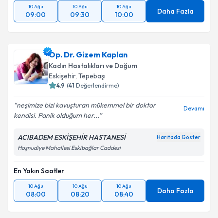
10 Ağu
10 Ağu
10 Ağu
Daha Fazla
09:00
09:30
10:00
Op. Dr. Gizem Kaplan
Kadın Hastalıkları ve Doğum
Eskişehir
, Tepebaşı
4.9
(
41
Değerlendirme)
neşimize bizi kavuşturan mükemmel bir doktor
Devamı
kendisi. Panik olduğum her...
ACIBADEM ESKİŞEHİR HASTANESİ
Haritada Göster
Hoşnudiye Mahallesi Eskibağlar Caddesi
En Yakın Saatler
10 Ağu
10 Ağu
10 Ağu
Daha Fazla
08:00
08:20
08:40