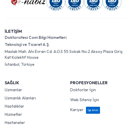
İLETİŞİM
Doktorsitesi Com Bilgi Hizmetleri
Teknoloji ve Ticaret A.Ş.
Maslak Mah. Ahi Evran Cd. A.O.S 55 Sokak No:2 Aksoy Plaza Giriş
Kat Kolektif House
İstanbul, Türkiye
SAĞLIK
PROFESYONELLER
Uzmanlar
Doktorlar İçin
Uzmanlık Alanları
Web Siteniz İçin
Hastalıklar
Kariyer
İşe Alım
Hizmetler
Hastaneler