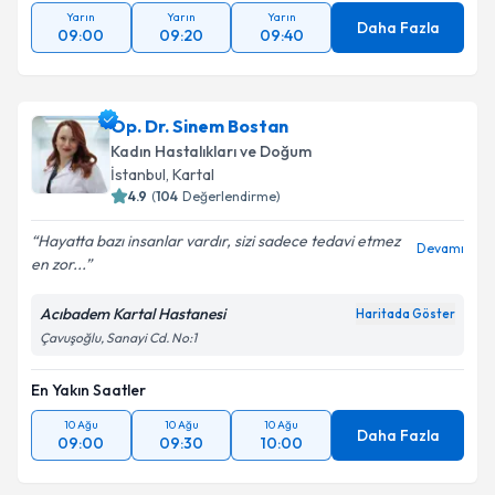
Yarın
Yarın
Yarın
Daha Fazla
09:00
09:20
09:40
Op. Dr. Sinem Bostan
Kadın Hastalıkları ve Doğum
İstanbul
, Kartal
4.9
(
104
Değerlendirme)
Hayatta bazı insanlar vardır, sizi sadece tedavi etmez
Devamı
en zor...
Acıbadem Kartal Hastanesi
Haritada Göster
Çavuşoğlu, Sanayi Cd. No:1
En Yakın Saatler
10 Ağu
10 Ağu
10 Ağu
Daha Fazla
09:00
09:30
10:00