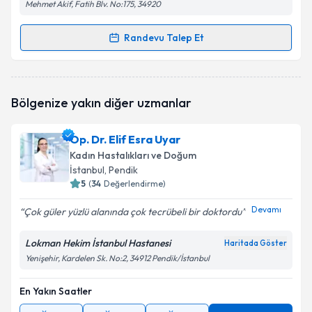
Mehmet Akif, Fatih Blv. No:175, 34920
Randevu Talep Et
Randevu Takvimi Talebi
Op. Dr. Nilgün Cemil
için randevu takvimi talebi
Bölgenize yakın diğer uzmanlar
oluşturun. Size bu uzmandan randevu almanız için bir
takvim hazırlandığında e-posta ile bilgilendireceğiz.
Op. Dr. Elif Esra Uyar
E-posta Adresiniz
Kadın Hastalıkları ve Doğum
İstanbul
, Pendik
5
(
34
Değerlendirme)
Devamı
Çok güler yüzlü alanında çok tecrübeli bir doktordu
Kişisel verilerimin işlenmesine ilişkin
Aydınlatma
Metni
'ni okudum ve kişisel verilerimin belirtilen
Lokman Hekim İstanbul Hastanesi
kapsamda işlenmesini kabul ediyorum.
Haritada Göster
Yenişehir, Kardelen Sk. No:2, 34912 Pendik/İstanbul
Takvim Talebini Gönder
En Yakın Saatler