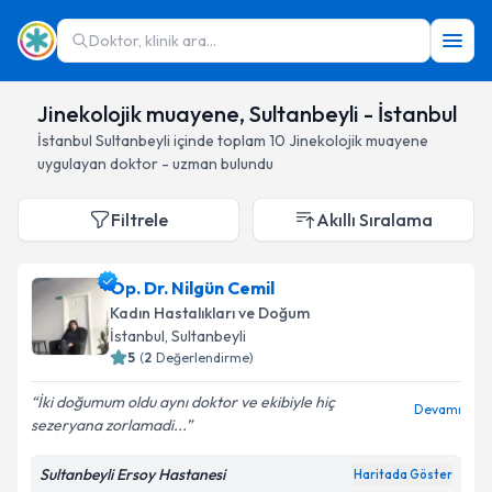
Doktor, klinik ara...
Jinekolojik muayene, Sultanbeyli - İstanbul
İstanbul
Sultanbeyli
içinde toplam
10
Jinekolojik muayene
uygulayan doktor - uzman bulundu
Filtrele
Akıllı Sıralama
Op. Dr. Nilgün Cemil
Kadın Hastalıkları ve Doğum
İstanbul
, Sultanbeyli
5
(
2
Değerlendirme)
İki doğumum oldu aynı doktor ve ekibiyle hiç
Devamı
sezeryana zorlamadi...
Sultanbeyli Ersoy Hastanesi
Haritada Göster