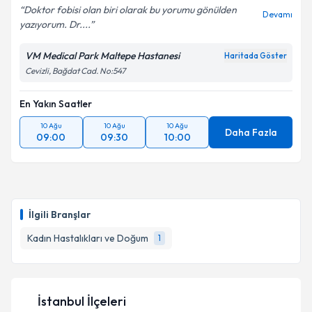
Doktor fobisi olan biri olarak bu yorumu gönülden
Devamı
yazıyorum. Dr....
VM Medical Park Maltepe Hastanesi
Haritada Göster
Cevizli, Bağdat Cad. No:547
En Yakın Saatler
10 Ağu
10 Ağu
10 Ağu
Daha Fazla
09:00
09:30
10:00
İlgili Branşlar
Kadın Hastalıkları ve Doğum
1
İstanbul İlçeleri