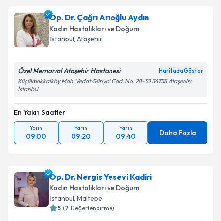
Op. Dr. Çağrı Arıoğlu Aydın
Kadın Hastalıkları ve Doğum
İstanbul
, Ataşehir
Özel Memorıal Ataşehir Hastanesi
Haritada Göster
Küçükbakkalköy Mah. Vedat Günyol Cad. No: 28-30 34758 Ataşehir/
İstanbul
En Yakın Saatler
Yarın
Yarın
Yarın
Daha Fazla
09:00
09:20
09:40
Op. Dr. Nergis Yesevi Kadiri
Kadın Hastalıkları ve Doğum
İstanbul
, Maltepe
5
(
7
Değerlendirme)