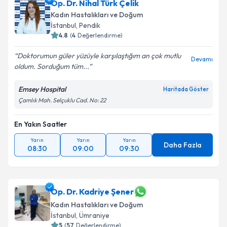
Op. Dr. Nihal Türk Çelik
Kadın Hastalıkları ve Doğum
İstanbul
, Pendik
4.8
(
4
Değerlendirme)
Doktorumun güler yüzüyle karşılaştığım an çok mutlu
Devamı
oldum. Sorduğum tüm...
Emsey Hospital
Haritada Göster
Çamlık Mah. Selçuklu Cad. No: 22
En Yakın Saatler
Yarın
Yarın
Yarın
Daha Fazla
08:30
09:00
09:30
Op. Dr. Kadriye Şener
Kadın Hastalıkları ve Doğum
İstanbul
, Ümraniye
5
(
57
Değerlendirme)