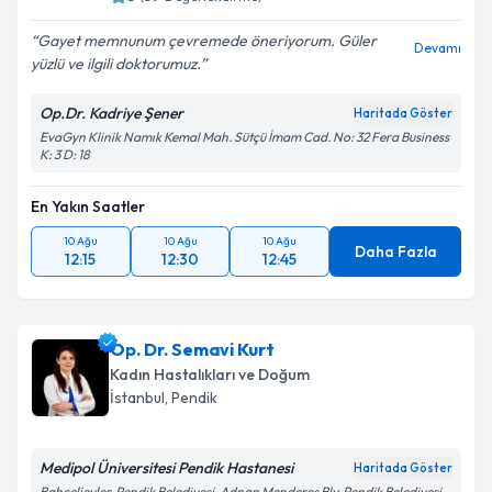
Gayet memnunum çevremede öneriyorum. Güler
Devamı
yüzlü ve ilgili doktorumuz.
Op.Dr. Kadriye Şener
Haritada Göster
EvaGyn Klinik Namık Kemal Mah. Sütçü İmam Cad. No: 32 Fera Business
K: 3 D: 18
En Yakın Saatler
10 Ağu
10 Ağu
10 Ağu
Daha Fazla
12:15
12:30
12:45
Op. Dr. Semavi Kurt
Kadın Hastalıkları ve Doğum
İstanbul
, Pendik
Medipol Üniversitesi Pendik Hastanesi
Haritada Göster
Bahçelievler, Pendik Belediyesi, Adnan Menderes Blv. Pendik Belediyesi