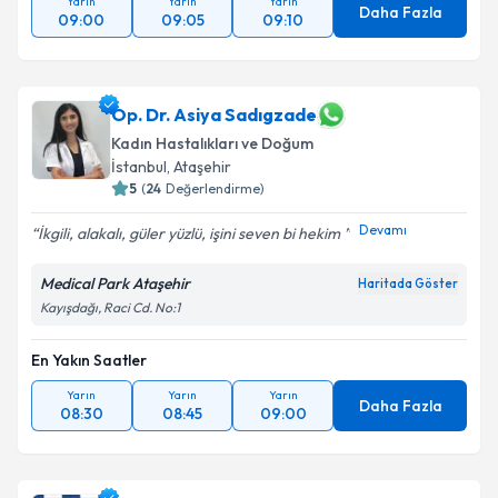
Yarın
Yarın
Yarın
Daha Fazla
09:00
09:05
09:10
Op. Dr. Asiya Sadıgzade
Kadın Hastalıkları ve Doğum
İstanbul
, Ataşehir
5
(
24
Değerlendirme)
Devamı
İkgili, alakalı, güler yüzlü, işini seven bi hekim
Medical Park Ataşehir
Haritada Göster
Kayışdağı, Raci Cd. No:1
En Yakın Saatler
Yarın
Yarın
Yarın
Daha Fazla
08:30
08:45
09:00