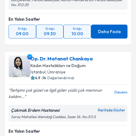
No: 31 D:33
En Yakın Saatler
10 Ağu
10 Ağu
10 Ağu
Daha Fazla
09:00
09:30
10:00
Op. Dr. Matanat Chankaya
Kadın Hastalıkları ve Doğum
İstanbul
, Ümraniye
4.9
(
14
Değerlendirme)
İletişimi çok güzel ve ilgili güler yüzlü çok memnun
Devamı
kaldım...
Çakmak Erdem Hastanesi
Haritada Göster
Saray Mahallesi Alemdağ Caddesi, Sezer Sk. No:3 D:5
En Yakın Saatler