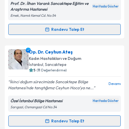
Prof. Dr. İlhan Varank Sancaktepe Eğitim ve
Haritada Göster
Araştırma Hastanesi
Emek, Namık Kemal Cd. No:54
Randevu Talep Et
Randevu Takvimi Talebi
Op. Dr. Esra AYANOĞLU
için randevu takvimi talebi
Op. Dr. Ceyhun Ateş
oluşturun. Size bu uzmandan randevu almanız için bir
Kadın Hastalıkları ve Doğum
takvim hazırlandığında e-posta ile bilgilendireceğiz.
İstanbul
, Sancaktepe
5
(
11
Değerlendirme)
E-posta Adresiniz
İkinci doğum sürecimizde Sancaktepe Bölge
Devamı
Hastanesi’nde tanıştığımız Ceyhun Hoca’ya ne...
Özel İstanbul Bölge Hastanesi
Haritada Göster
Kişisel verilerimin işlenmesine ilişkin
Aydınlatma
Sarıgazi, Osmangazi Cd No:34
Metni
'ni okudum ve kişisel verilerimin belirtilen
kapsamda işlenmesini kabul ediyorum.
Randevu Talep Et
Randevu Takvimi Talebi