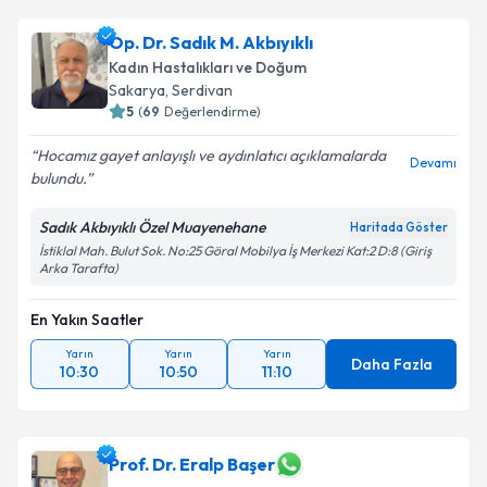
Op. Dr. Sadık M. Akbıyıklı
Kadın Hastalıkları ve Doğum
Sakarya
, Serdivan
5
(
69
Değerlendirme)
Hocamız gayet anlayışlı ve aydınlatıcı açıklamalarda
Devamı
bulundu.
Sadık Akbıyıklı Özel Muayenehane
Haritada Göster
İstiklal Mah. Bulut Sok. No:25 Göral Mobilya İş Merkezi Kat:2 D:8 (Giriş
Arka Tarafta)
En Yakın Saatler
Yarın
Yarın
Yarın
Daha Fazla
10:30
10:50
11:10
Prof. Dr. Eralp Başer