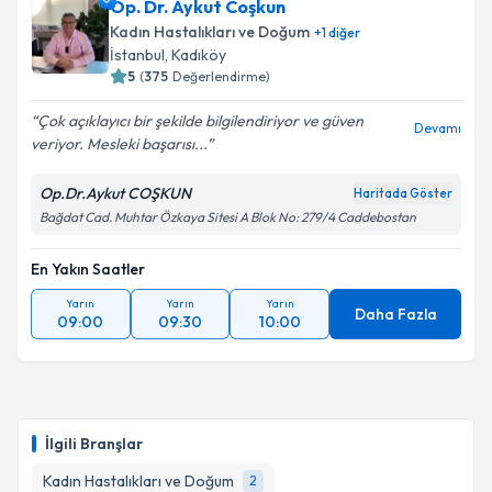
Op. Dr. Aykut Coşkun
için bir takvim hazırlandığında e-posta ile
bilgilendireceğiz.
Kadın Hastalıkları ve Doğum
+
1
diğer
İstanbul
, Kadıköy
E-posta Adresiniz
5
(
375
Değerlendirme)
Çok açıklayıcı bir şekilde bilgilendiriyor ve güven
Devamı
veriyor. Mesleki başarısı...
Kişisel verilerimin işlenmesine ilişkin
Aydınlatma
Op.Dr.Aykut COŞKUN
Haritada Göster
Metni
'ni okudum ve kişisel verilerimin belirtilen
Bağdat Cad. Muhtar Özkaya Sitesi A Blok No: 279/4 Caddebostan
kapsamda işlenmesini kabul ediyorum.
En Yakın Saatler
Takvim Talebini Gönder
Yarın
Yarın
Yarın
Daha Fazla
09:00
09:30
10:00
İlgili Branşlar
Kadın Hastalıkları ve Doğum
2