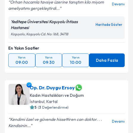
Orhan hocamla tavsiye üzerine tanıştım kilo miyom
Devamı
ameliyatımı gerçekleştirdi...
Yeditepe Üniversitesi Koşuyolu İhtisas
Haritada Göster
Hastanesi
Koşuyolu, Koşuyolu Cd. No: 168, 34718
En Yakın Saatler
Yarın
Yarın
Yarın
Daha Fazla
09:00
09:30
10:00
Op. Dr. Duygu Ersoy
Kadın Hastalıkları ve Doğum
İstanbul
, Kartal
5
(
3
Değerlendirme)
Kendimi özel ve güvende hissettiren can doktor. . .
Devamı
Kendisinin...