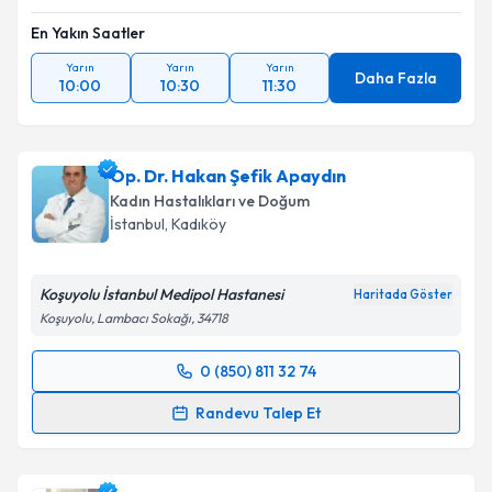
En Yakın Saatler
Yarın
Yarın
Yarın
Daha Fazla
10:00
10:30
11:30
Op. Dr. Hakan Şefik Apaydın
Kadın Hastalıkları ve Doğum
İstanbul
, Kadıköy
Koşuyolu İstanbul Medipol Hastanesi
Haritada Göster
Koşuyolu, Lambacı Sokağı, 34718
0 (850) 811 32 74
Randevu Takvimi Talebi
Randevu Talep Et
Op. Dr. Hakan Şefik Apaydın
için randevu takvimi
talebi oluşturun. Size bu uzmandan randevu almanız