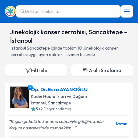
Doktor, klinik ara...
Jinekolojik kanser cerrahisi, Sancaktepe -
İstanbul
İstanbul
Sancaktepe
içinde toplam
10
Jinekolojik kanser
cerrahisi
uygulayan doktor - uzman bulundu
Filtrele
Akıllı Sıralama
Op. Dr. Esra AYANOĞLU
Kadın Hastalıkları ve Doğum
İstanbul
, Sancaktepe
5
(
2
Değerlendirme)
Bugün gebelikte kanama sebebiyle gittiğim kadın
Devamı
doğum hastanesinde rast geldim...