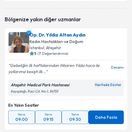
Takvim Talebini Gönder
Op. Dr. Ceyhun Ateş
için randevu takvimi talebi
Bölgenize yakın diğer uzmanlar
oluşturun. Size bu uzmandan randevu almanız için bir
takvim hazırlandığında e-posta ile bilgilendireceğiz.
Op. Dr. Yıldız Altan Aydın
E-posta Adresiniz
Kadın Hastalıkları ve Doğum
İstanbul
, Ataşehir
5
(
7
Değerlendirme)
Gebeliğin ilk haftalarından itibaren Yıldız hoca ile
Kişisel verilerimin işlenmesine ilişkin
Aydınlatma
Devamı
yollarımız kesişti ilk...
Metni
'ni okudum ve kişisel verilerimin belirtilen
kapsamda işlenmesini kabul ediyorum.
Ataşehir Medical Park Hastanesi
Haritada Göster
Kayışdağı, Raci Cd. No:1, 34755
Takvim Talebini Gönder
En Yakın Saatler
Yarın
Yarın
Yarın
Daha Fazla
09:00
09:15
09:30