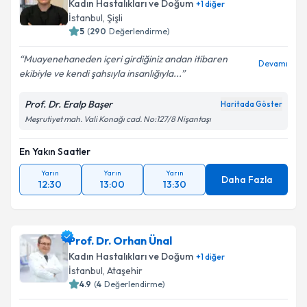
Kadın Hastalıkları ve Doğum
+
1
diğer
İstanbul
, Şişli
5
(
290
Değerlendirme)
Muayenehaneden içeri girdiğiniz andan itibaren
Devamı
ekibiyle ve kendi şahsıyla insanlığıyla...
Prof. Dr. Eralp Başer
Haritada Göster
Meşrutiyet mah. Vali Konağı cad. No:127/8 Nişantaşı
En Yakın Saatler
Yarın
Yarın
Yarın
Daha Fazla
12:30
13:00
13:30
Prof. Dr. Orhan Ünal
Kadın Hastalıkları ve Doğum
+
1
diğer
İstanbul
, Ataşehir
4.9
(
4
Değerlendirme)