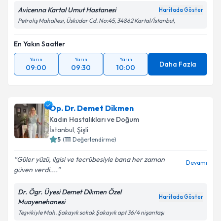
Avicenna Kartal Umut Hastanesi
Haritada Göster
Petroliş Mahallesi, Üsküdar Cd. No:45, 34862 Kartal/İstanbul,
En Yakın Saatler
Yarın
Yarın
Yarın
Daha Fazla
09:00
09:30
10:00
Op. Dr. Demet Dikmen
Kadın Hastalıkları ve Doğum
İstanbul
, Şişli
5
(
111
Değerlendirme)
Güler yüzü, ilgisi ve tecrübesiyle bana her zaman
Devamı
güven verdi....
Dr. Ögr. Üyesi Demet Dikmen Özel
Haritada Göster
Muayenehanesi
Teşvikiyle Mah. Şakayık sokak Şakayık apt 36/4 nişantaşı