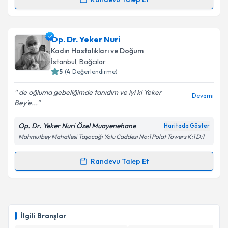
Prof. Dr. İsa Aykut Özdemir
için randevu takvimi
talebi oluşturun. Size bu uzmandan randevu almanız
Op. Dr. Yeker Nuri
için bir takvim hazırlandığında e-posta ile
bilgilendireceğiz.
Kadın Hastalıkları ve Doğum
İstanbul
, Bağcılar
E-posta Adresiniz
5
(
4
Değerlendirme)
de oğluma gebeliğimde tanıdım ve iyi ki Yeker
Devamı
Bey'e...
Kişisel verilerimin işlenmesine ilişkin
Aydınlatma
Op. Dr. Yeker Nuri Özel Muayenehane
Haritada Göster
Metni
'ni okudum ve kişisel verilerimin belirtilen
Mahmutbey Mahallesi Taşocağı Yolu Caddesi No:1 Polat Towers K:1 D:1
kapsamda işlenmesini kabul ediyorum.
Randevu Talep Et
Randevu Takvimi Talebi
Takvim Talebini Gönder
Op. Dr. Yeker Nuri
için randevu takvimi talebi
oluşturun. Size bu uzmandan randevu almanız için bir
İlgili Branşlar
takvim hazırlandığında e-posta ile bilgilendireceğiz.