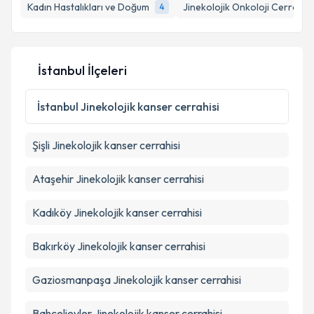
Kadın Hastalıkları ve Doğum
Jinekolojik Onkoloji Cerrahisi
4
E-posta Adresiniz
İstanbul İlçeleri
Kişisel verilerimin işlenmesine ilişkin
Aydınlatma
Metni
'ni okudum ve kişisel verilerimin belirtilen
İstanbul
Jinekolojik kanser cerrahisi
kapsamda işlenmesini kabul ediyorum.
Şişli
Jinekolojik kanser cerrahisi
Takvim Talebini Gönder
Ataşehir
Jinekolojik kanser cerrahisi
Kadıköy
Jinekolojik kanser cerrahisi
Bakırköy
Jinekolojik kanser cerrahisi
Gaziosmanpaşa
Jinekolojik kanser cerrahisi
Bahçelievler
Jinekolojik kanser cerrahisi