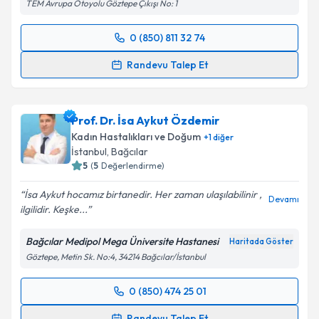
TEM Avrupa Otoyolu Göztepe Çıkışı No: 1
Takvim Talebini Gönder
0 (850) 811 32 74
Randevu Takvimi Talebi
Randevu Talep Et
Op. Dr. Songül Yılmaz Kıyak
için randevu takvimi
talebi oluşturun. Size bu uzmandan randevu almanız
Prof. Dr. İsa Aykut Özdemir
için bir takvim hazırlandığında e-posta ile
bilgilendireceğiz.
Kadın Hastalıkları ve Doğum
+
1
diğer
İstanbul
, Bağcılar
E-posta Adresiniz
5
(
5
Değerlendirme)
İsa Aykut hocamız birtanedir. Her zaman ulaşılabilinir ,
Devamı
ilgilidir. Keşke...
Kişisel verilerimin işlenmesine ilişkin
Aydınlatma
Bağcılar Medipol Mega Üniversite Hastanesi
Haritada Göster
Metni
'ni okudum ve kişisel verilerimin belirtilen
Göztepe, Metin Sk. No:4, 34214 Bağcılar/İstanbul
kapsamda işlenmesini kabul ediyorum.
0 (850) 474 25 01
Randevu Takvimi Talebi
Takvim Talebini Gönder
Randevu Talep Et