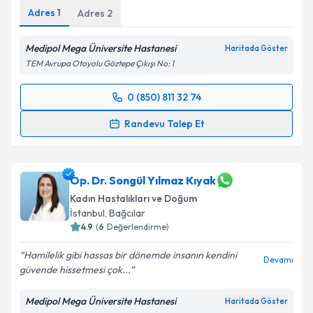
Adres
1
Adres
2
Medipol Mega Üniversite Hastanesi
Haritada Göster
TEM Avrupa Otoyolu Göztepe Çıkışı No: 1
0 (850) 811 32 74
Randevu Takvimi Talebi
Randevu Talep Et
Prof. Dr. Volkan Ülker
için randevu takvimi talebi
oluşturun. Size bu uzmandan randevu almanız için bir
takvim hazırlandığında e-posta ile bilgilendireceğiz.
Op. Dr. Songül Yılmaz Kıyak
Kadın Hastalıkları ve Doğum
E-posta Adresiniz
İstanbul
, Bağcılar
4.9
(
6
Değerlendirme)
Hamilelik gibi hassas bir dönemde insanın kendini
Devamı
güvende hissetmesi çok...
Kişisel verilerimin işlenmesine ilişkin
Aydınlatma
Metni
'ni okudum ve kişisel verilerimin belirtilen
Medipol Mega Üniversite Hastanesi
Haritada Göster
kapsamda işlenmesini kabul ediyorum.