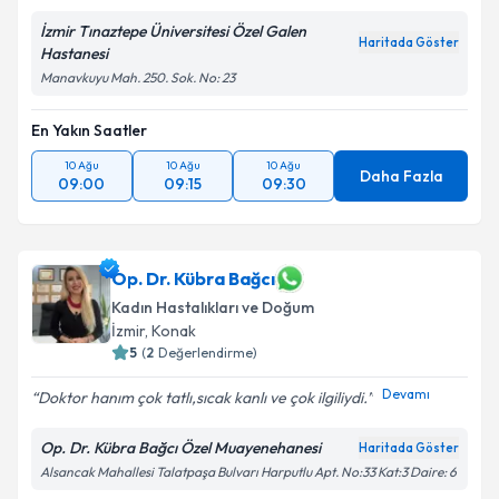
İzmir Tınaztepe Üniversitesi Özel Galen
Haritada Göster
Hastanesi
Manavkuyu Mah. 250. Sok. No: 23
En Yakın Saatler
10 Ağu
10 Ağu
10 Ağu
Daha Fazla
09:00
09:15
09:30
Op. Dr. Kübra Bağcı
Kadın Hastalıkları ve Doğum
İzmir
, Konak
5
(
2
Değerlendirme)
Devamı
Doktor hanım çok tatlı,sıcak kanlı ve çok ilgiliydi.️
Op. Dr. Kübra Bağcı Özel Muayenehanesi
Haritada Göster
Alsancak Mahallesi Talatpaşa Bulvarı Harputlu Apt. No:33 Kat:3 Daire: 6