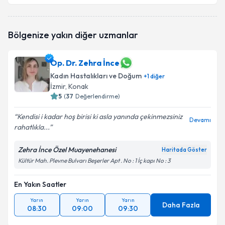
Op. Dr. Cemal Demir
için randevu takvimi talebi
Bölgenize yakın diğer uzmanlar
oluşturun. Size bu uzmandan randevu almanız için bir
takvim hazırlandığında e-posta ile bilgilendireceğiz.
Op. Dr. Zehra İnce
E-posta Adresiniz
Kadın Hastalıkları ve Doğum
+
1
diğer
İzmir
, Konak
5
(
37
Değerlendirme)
Kişisel verilerimin işlenmesine ilişkin
Aydınlatma
Kendisi i kadar hoş birisi ki asla yanında çekinmezsiniz
Devamı
Metni
'ni okudum ve kişisel verilerimin belirtilen
rahatlıkla...
kapsamda işlenmesini kabul ediyorum.
Zehra İnce Özel Muayenehanesi
Haritada Göster
Kültür Mah. Plevne Bulvarı Beşerler Apt . No : 1 İç kapı No : 3
Takvim Talebini Gönder
En Yakın Saatler
Yarın
Yarın
Yarın
Daha Fazla
08:30
09:00
09:30