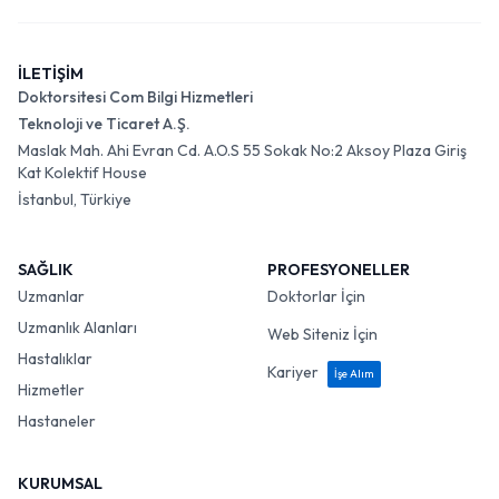
İLETİŞİM
Doktorsitesi Com Bilgi Hizmetleri
Teknoloji ve Ticaret A.Ş.
Maslak Mah. Ahi Evran Cd. A.O.S 55 Sokak No:2 Aksoy Plaza Giriş
Kat Kolektif House
İstanbul, Türkiye
SAĞLIK
PROFESYONELLER
Uzmanlar
Doktorlar İçin
Uzmanlık Alanları
Web Siteniz İçin
Hastalıklar
Kariyer
İşe Alım
Hizmetler
Hastaneler
KURUMSAL