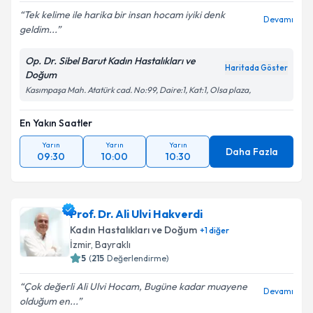
Tek kelime ile harika bir insan hocam iyiki denk
Devamı
geldim...
Op. Dr. Sibel Barut Kadın Hastalıkları ve
Haritada Göster
Doğum
Kasımpaşa Mah. Atatürk cad. No:99, Daire:1, Kat:1, Olsa plaza,
En Yakın Saatler
Yarın
Yarın
Yarın
Daha Fazla
09:30
10:00
10:30
Prof. Dr. Ali Ulvi Hakverdi
Kadın Hastalıkları ve Doğum
+
1
diğer
İzmir
, Bayraklı
5
(
215
Değerlendirme)
Çok değerli Ali Ulvi Hocam, Bugüne kadar muayene
Devamı
olduğum en...