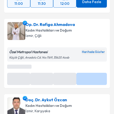
Daha Fazla
11:00
11:30
12:00
Op. Dr. Rafiga Ahmadova
Kadın Hastalıkları ve Doğum
İzmir
, Çiğli
Özel Metropol Hastanesi
Haritada Göster
Küçük Çiğli, Anadolu Cd. No:1169, 35620 Aosb
Doç. Dr. Aykut Özcan
Kadın Hastalıkları ve Doğum
İzmir
, Karşıyaka