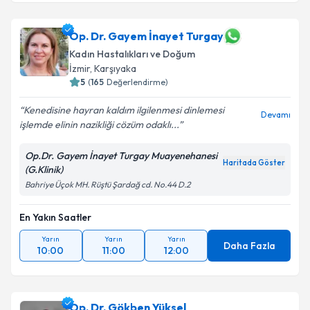
Op. Dr. Gayem İnayet Turgay
Kadın Hastalıkları ve Doğum
İzmir
, Karşıyaka
5
(
165
Değerlendirme)
Kenedisine hayran kaldım ilgilenmesi dinlemesi
Devamı
işlemde elinin nazikliği cözüm odaklı...
Op.Dr. Gayem İnayet Turgay Muayenehanesi
Haritada Göster
(G.Klinik)
Bahriye Üçok MH. Rüştü Şardağ cd. No.44 D.2
En Yakın Saatler
Yarın
Yarın
Yarın
Daha Fazla
10:00
11:00
12:00
Op. Dr. Gökben Yüksel