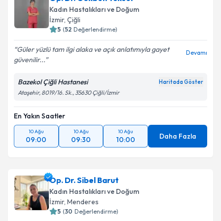
Kadın Hastalıkları ve Doğum
İzmir
, Çiğli
5
(
52
Değerlendirme)
Güler yüzlü tam ilgi alaka ve açık anlatımıyla gayet
Devamı
güvenilir...
Bazekol Çiğli Hastanesi
Haritada Göster
Ataşehir, 8019/16. Sk., 35630 Çiğli/İzmir
En Yakın Saatler
10 Ağu
10 Ağu
10 Ağu
Daha Fazla
09:00
09:30
10:00
Op. Dr. Sibel Barut
Kadın Hastalıkları ve Doğum
İzmir
, Menderes
5
(
30
Değerlendirme)