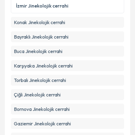
Metni
'ni okudum ve kişisel verilerimin belirtilen
İzmir
Jinekolojik cerrahi
kapsamda işlenmesini kabul ediyorum.
Konak
Jinekolojik cerrahi
Takvim Talebini Gönder
Bayraklı
Jinekolojik cerrahi
Buca
Jinekolojik cerrahi
Karşıyaka
Jinekolojik cerrahi
Torbalı
Jinekolojik cerrahi
Çiğli
Jinekolojik cerrahi
Bornova
Jinekolojik cerrahi
Gaziemir
Jinekolojik cerrahi