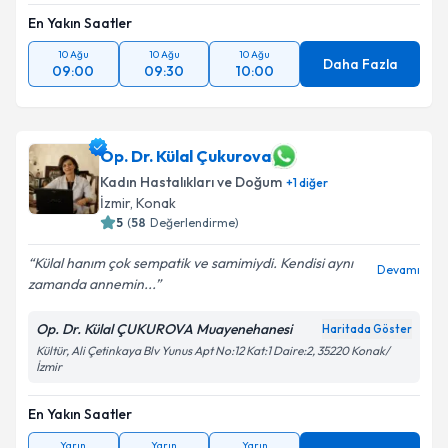
En Yakın Saatler
10 Ağu
10 Ağu
10 Ağu
Daha Fazla
09:00
09:30
10:00
Op. Dr. Külal Çukurova
Kadın Hastalıkları ve Doğum
+
1
diğer
İzmir
, Konak
5
(
58
Değerlendirme)
Külal hanım çok sempatik ve samimiydi. Kendisi aynı
Devamı
zamanda annemin...
Op. Dr. Külal ÇUKUROVA Muayenehanesi
Haritada Göster
Kültür, Ali Çetinkaya Blv Yunus Apt No:12 Kat:1 Daire:2, 35220 Konak/
İzmir
En Yakın Saatler
Yarın
Yarın
Yarın