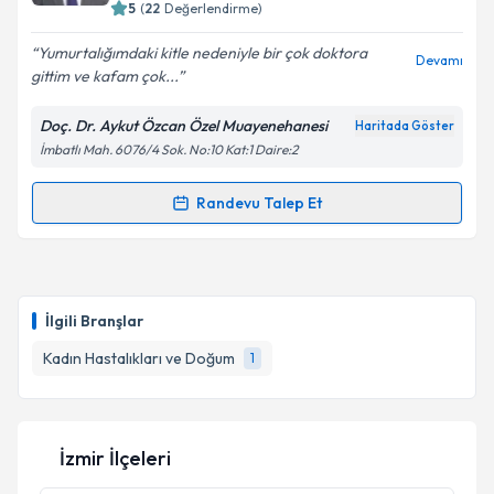
5
(
22
Değerlendirme)
Yumurtalığımdaki kitle nedeniyle bir çok doktora
Devamı
gittim ve kafam çok...
Doç. Dr. Aykut Özcan Özel Muayenehanesi
Haritada Göster
İmbatlı Mah. 6076/4 Sok. No:10 Kat:1 Daire:2
Randevu Talep Et
Randevu Takvimi Talebi
Doç. Dr. Aykut Özcan
için randevu takvimi talebi
oluşturun. Size bu uzmandan randevu almanız için bir
İlgili Branşlar
takvim hazırlandığında e-posta ile bilgilendireceğiz.
Kadın Hastalıkları ve Doğum
1
E-posta Adresiniz
İzmir İlçeleri
Kişisel verilerimin işlenmesine ilişkin
Aydınlatma