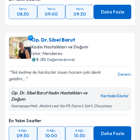
Yarın
Yarın
Yarın
Daha Fazla
08:30
09:00
09:30
Op. Dr. Sibel Barut
Kadın Hastalıkları ve Doğum
İzmir
, Menderes
5
(
30
Değerlendirme)
Tek kelime ile harika bir insan hocam iyiki denk
Devamı
geldim...
Op. Dr. Sibel Barut Kadın Hastalıkları ve
Haritada Göster
Doğum
Kasımpaşa Mah. Atatürk cad. No:99, Daire:1, Kat:1, Olsa plaza,
En Yakın Saatler
8 Ağu
8 Ağu
8 Ağu
Daha Fazla
09:30
10:00
10:30