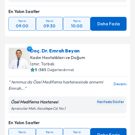
En Yakın Saatler
Yarın
Yarın
Yarın
Daha Fazla
09:00
09:30
10:00
Doç. Dr. Emrah Beyan
Kadın Hastalıkları ve Doğum
İzmir
, Torbalı
5
(
585
Değerlendirme)
temmuz da Özel Medifama hastanesinde annemi
Devamı
Emrah...
Özel Medifema Hastanesi
Haritada Göster
Ayrancılar Mah, Kocatepe Cd. No.1
En Yakın Saatler
Yarın
Yarın
Yarın