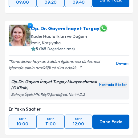
Daha Fazla
09:00
09:20
09:40
Op. Dr. Gayem İnayet Turgay
Kadın Hastalıkları ve Doğum
İzmir
, Karşıyaka
5
(
165
Değerlendirme)
Kenedisine hayran kaldım ilgilenmesi dinlemesi
Devamı
işlemde elinin nazikliği cözüm odaklı...
Op.Dr. Gayem İnayet Turgay Muayenehanesi
Haritada Göster
(G.Klinik)
Bahriye Üçok MH. Rüştü Şardağ cd. No.44 D.2
En Yakın Saatler
Yarın
Yarın
Yarın
Daha Fazla
10:00
11:00
12:00