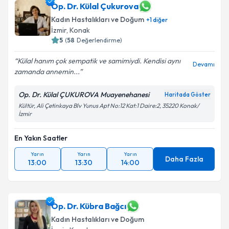
Op. Dr. Külal Çukurova
Kadın Hastalıkları ve Doğum
+
1
diğer
İzmir
, Konak
5
(
58
Değerlendirme)
Külal hanım çok sempatik ve samimiydi. Kendisi aynı
Devamı
zamanda annemin...
Op. Dr. Külal ÇUKUROVA Muayenehanesi
Haritada Göster
Kültür, Ali Çetinkaya Blv Yunus Apt No:12 Kat:1 Daire:2, 35220 Konak/
İzmir
En Yakın Saatler
Yarın
Yarın
Yarın
Daha Fazla
13:00
13:30
14:00
Op. Dr. Kübra Bağcı
Kadın Hastalıkları ve Doğum