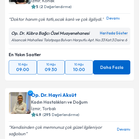
İzmir
, Konak
5
(
2
Değerlendirme)
Devamı
Doktor hanım çok tatlı,sıcak kanlı ve çok ilgiliydi.️
Op. Dr. Kübra Bağcı Özel Muayenehanesi
Haritada Göster
Alsancak Mahallesi Talatpaşa Bulvarı Harputlu Apt. No:33 Kat:3 Daire: 6
En Yakın Saatler
10 Ağu
10 Ağu
10 Ağu
Daha Fazla
09:00
09:30
10:00
Op. Dr. Hayri Aksüt
Kadın Hastalıkları ve Doğum
İzmir
, Torbalı
4.9
(
295
Değerlendirme)
Kendisinden çok memnunuz çok güzel ilgileniyor
Devamı
sağolsun