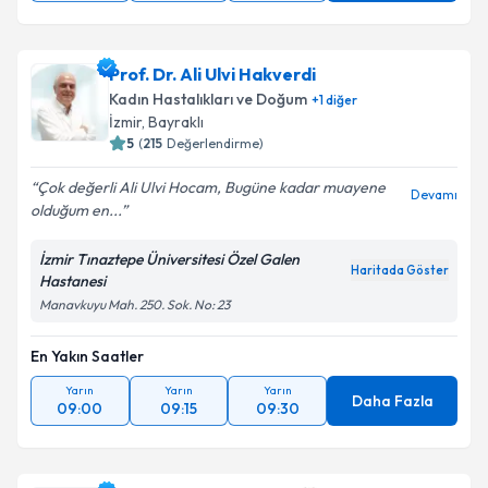
Prof. Dr. Ali Ulvi Hakverdi
Kadın Hastalıkları ve Doğum
+
1
diğer
İzmir
, Bayraklı
5
(
215
Değerlendirme)
Çok değerli Ali Ulvi Hocam, Bugüne kadar muayene
Devamı
olduğum en...
İzmir Tınaztepe Üniversitesi Özel Galen
Haritada Göster
Hastanesi
Manavkuyu Mah. 250. Sok. No: 23
En Yakın Saatler
Yarın
Yarın
Yarın
Daha Fazla
09:00
09:15
09:30