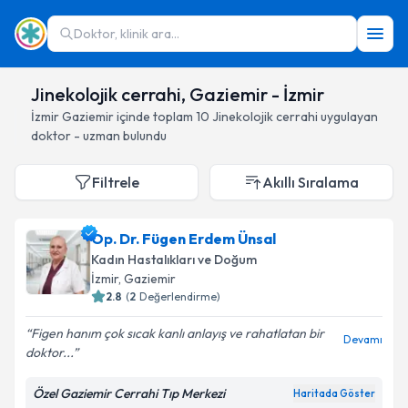
Doktor, klinik ara...
Jinekolojik cerrahi, Gaziemir - İzmir
İzmir
Gaziemir
içinde toplam
10
Jinekolojik cerrahi
uygulayan
doktor - uzman bulundu
Filtrele
Akıllı Sıralama
Op. Dr. Fügen Erdem Ünsal
Kadın Hastalıkları ve Doğum
İzmir
, Gaziemir
2.8
(
2
Değerlendirme)
Figen hanım çok sıcak kanlı anlayış ve rahatlatan bir
Devamı
doktor...
Özel Gaziemir Cerrahi Tıp Merkezi
Haritada Göster