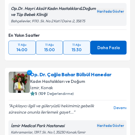
Op.Dr. Hayri Aksüt Kadın Hastalıkları&Doğum
Haritada Göster
ve Tüp Bebek Kliniği
Bahçelievler, 9110. Sk. No:2 Kat:1 Daire :2, 35875
En Yakın Saatler
11 Ağu
11 Ağu
11 Ağu
Daha Fazla
14:00
15:00
15:30
Op. Dr. Çağla Bahar Bülbül Hanedar
Kadın Hastalıkları ve Doğum
İzmir
, Konak
5
(
109
Değerlendirme)
Açıklayıcı ilgili ve güleryüzlü hekimimiz gebelik
Devamı
süresince onunla ilerlemek gayet...
İzmir Medical Park Hastanesi
Haritada Göster
Kahramanlar, 1397. Sk. No:1, 35230 Konak/İzmir