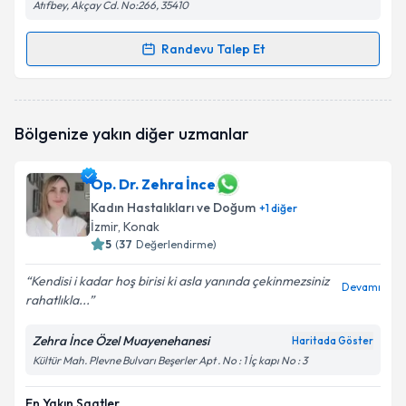
Atıfbey, Akçay Cd. No:266, 35410
Randevu Talep Et
Randevu Takvimi Talebi
Op. Dr. Fügen Erdem Ünsal
için randevu takvimi
Bölgenize yakın diğer uzmanlar
talebi oluşturun. Size bu uzmandan randevu almanız
için bir takvim hazırlandığında e-posta ile
bilgilendireceğiz.
Op. Dr. Zehra İnce
Kadın Hastalıkları ve Doğum
E-posta Adresiniz
+
1
diğer
İzmir
, Konak
5
(
37
Değerlendirme)
Kendisi i kadar hoş birisi ki asla yanında çekinmezsiniz
Devamı
Kişisel verilerimin işlenmesine ilişkin
Aydınlatma
rahatlıkla...
Metni
'ni okudum ve kişisel verilerimin belirtilen
kapsamda işlenmesini kabul ediyorum.
Zehra İnce Özel Muayenehanesi
Haritada Göster
Kültür Mah. Plevne Bulvarı Beşerler Apt . No : 1 İç kapı No : 3
Takvim Talebini Gönder
En Yakın Saatler