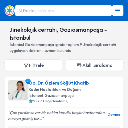
Doktor, klinik ara...
Jinekolojik cerrahi, Gaziosmanpaşa -
İstanbul
İstanbul
Gaziosmanpaşa
içinde toplam
9
Jinekolojik cerrahi
uygulayan doktor - uzman bulundu
Filtrele
Akıllı Sıralama
Op. Dr. Özlem Söğüt Khatib
Kadın Hastalıkları ve Doğum
İstanbul
, Gaziosmanpaşa
5
(
77
Değerlendirme)
Çok yardımsever bir hekim kendisi başka hastaneden
Devamı
buraya gelmiş biz...