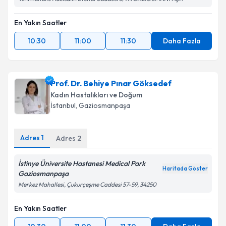
En Yakın Saatler
10:30
11:00
11:30
Daha Fazla
Prof. Dr. Behiye Pınar Göksedef
Kadın Hastalıkları ve Doğum
İstanbul
, Gaziosmanpaşa
Adres
1
Adres
2
İstinye Üniversite Hastanesi Medical Park
Haritada Göster
Gaziosmanpaşa
Merkez Mahallesi, Çukurçeşme Caddesi 57-59, 34250
En Yakın Saatler