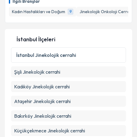
İlgili Branşlar
takvim hazırlandığında e-posta ile bilgilendireceğiz.
Kadın Hastalıkları ve Doğum
Jinekolojik Onkoloji Cerrahisi
9
E-posta Adresiniz
İstanbul İlçeleri
Kişisel verilerimin işlenmesine ilişkin
Aydınlatma
Metni
'ni okudum ve kişisel verilerimin belirtilen
İstanbul
Jinekolojik cerrahi
kapsamda işlenmesini kabul ediyorum.
Şişli
Jinekolojik cerrahi
Takvim Talebini Gönder
Kadıköy
Jinekolojik cerrahi
Ataşehir
Jinekolojik cerrahi
Bakırköy
Jinekolojik cerrahi
Küçükçekmece
Jinekolojik cerrahi