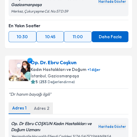
Haritada Göster
Gaziosmanpaşa
Merkez, Çukurçeşme Cd. No:57 D:59
Kişisel verilerimin işlenmesine ilişkin
Aydınlatma
Metni
'ni okudum ve kişisel verilerimin belirtilen
En Yakın Saatler
kapsamda işlenmesini kabul ediyorum.
10:30
10:45
11:00
Daha Fazla
Takvim Talebini Gönder
Op. Dr. Ebru Coşkun
Kadın Hastalıkları ve Doğum
+
1
diğer
İstanbul
, Gaziosmanpaşa
5
(
253
Değerlendirme)
Dr hanım bayağı ilgili
Adres
1
Adres
2
Op. Dr Ebru COŞKUN Kadın Hastalıkları ve
Haritada Göster
Doğum Uzmanı
Yenimahalle Hacısalih Efendi Caddesi 3/7A GAZİOSMANPAŞA