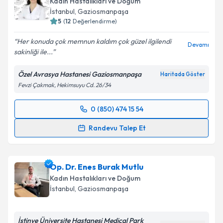
Kadın Hastalıkları ve Doğum
İstanbul
, Gaziosmanpaşa
5
(
12
Değerlendirme)
Her konuda çok memnun kaldım çok güzel ilgilendi
Devamı
sakinliği ile...
Özel Avrasya Hastanesi Gaziosmanpaşa
Haritada Göster
Fevzi Çakmak, Hekimsuyu Cd. 26/34
0 (850) 474 15 54
Randevu Takvimi Talebi
Randevu Talep Et
Op. Dr. Duygu Umut Eraslan
için randevu takvimi
talebi oluşturun. Size bu uzmandan randevu almanız
Op. Dr. Enes Burak Mutlu
için bir takvim hazırlandığında e-posta ile
bilgilendireceğiz.
Kadın Hastalıkları ve Doğum
İstanbul
, Gaziosmanpaşa
E-posta Adresiniz
İstinye Üniversite Hastanesi Medical Park