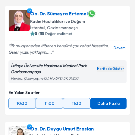
Op. Dr. Sümeyra Ertemel
Kadın Hastalıkları ve Doğum
İstanbul
, Gaziosmanpaşa
5
(
115
Değerlendirme)
İlk muayeneden itibaren kendimi çok rahat hissettim.
Devamı
Güler yüzlü yaklaşımı,...
İstinye Üniversite Hastanesi Medical Park
Haritada Göster
Gaziosmanpaşa
Merkez, Çukurçeşme Cd. No:57 D:59, 34250
En Yakın Saatler
10:30
11:00
11:30
Daha Fazla
Op. Dr. Duygu Umut Eraslan