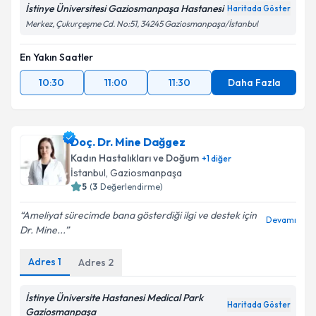
İstinye Üniversitesi Gaziosmanpaşa Hastanesi
Haritada Göster
Merkez, Çukurçeşme Cd. No:51, 34245 Gaziosmanpaşa/İstanbul
En Yakın Saatler
10:30
11:00
11:30
Daha Fazla
Doç. Dr. Mine Dağgez
Kadın Hastalıkları ve Doğum
+
1
diğer
İstanbul
, Gaziosmanpaşa
5
(
3
Değerlendirme)
Ameliyat sürecimde bana gösterdiği ilgi ve destek için
Devamı
Dr. Mine...
Adres
1
Adres
2
İstinye Üniversite Hastanesi Medical Park
Haritada Göster
Gaziosmanpaşa