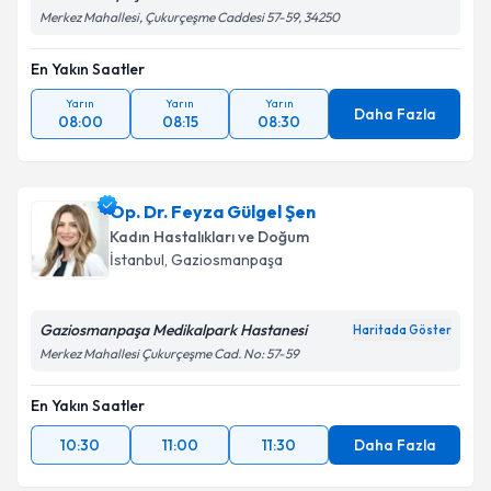
Merkez Mahallesi, Çukurçeşme Caddesi 57-59, 34250
En Yakın Saatler
Yarın
Yarın
Yarın
Daha Fazla
08:00
08:15
08:30
Op. Dr. Feyza Gülgel Şen
Kadın Hastalıkları ve Doğum
İstanbul
, Gaziosmanpaşa
Gaziosmanpaşa Medikalpark Hastanesi
Haritada Göster
Merkez Mahallesi Çukurçeşme Cad. No: 57-59
En Yakın Saatler
10:30
11:00
11:30
Daha Fazla