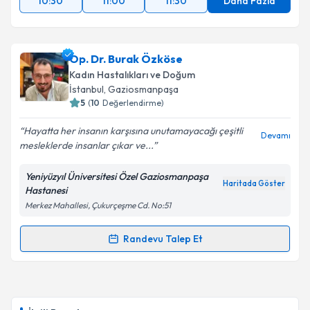
10:30
11:00
11:30
Daha Fazla
Op. Dr. Burak Özköse
Kadın Hastalıkları ve Doğum
İstanbul
, Gaziosmanpaşa
5
(
10
Değerlendirme)
Hayatta her insanın karşısına unutamayacağı çeşitli
Devamı
mesleklerde insanlar çıkar ve...
Yeniyüzyıl Üniversitesi Özel Gaziosmanpaşa
Haritada Göster
Hastanesi
Merkez Mahallesi, Çukurçeşme Cd. No:51
Randevu Talep Et
Randevu Takvimi Talebi
Op. Dr. Burak Özköse
için randevu takvimi talebi
oluşturun. Size bu uzmandan randevu almanız için bir