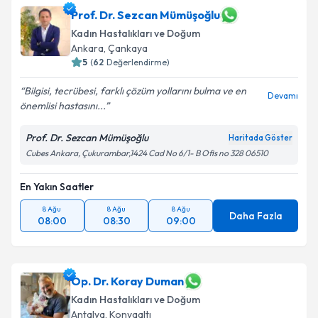
Doç. Dr. Alper Biler
için randevu takvimi talebi
Prof. Dr. Sezcan Mümüşoğlu
oluşturun. Size bu uzmandan randevu almanız için bir
Kadın Hastalıkları ve Doğum
takvim hazırlandığında e-posta ile bilgilendireceğiz.
Ankara
, Çankaya
5
(
62
Değerlendirme)
E-posta Adresiniz
Bilgisi, tecrübesi, farklı çözüm yollarını bulma ve en
Devamı
önemlisi hastasını...
Prof. Dr. Sezcan Mümüşoğlu
Kişisel verilerimin işlenmesine ilişkin
Aydınlatma
Haritada Göster
Metni
'ni okudum ve kişisel verilerimin belirtilen
Cubes Ankara, Çukurambar,1424 Cad No 6/1- B Ofis no 328 06510
kapsamda işlenmesini kabul ediyorum.
En Yakın Saatler
Takvim Talebini Gönder
8 Ağu
8 Ağu
8 Ağu
Daha Fazla
08:00
08:30
09:00
Op. Dr. Koray Duman
Kadın Hastalıkları ve Doğum
Antalya
, Konyaaltı