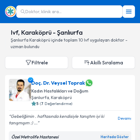
Doktor, klinik ara...
Ivf, Karaköprü - Şanlıurfa
Şanlıurfa
Karaköprü
içinde toplam
10
Ivf
uygulayan doktor -
uzman bulundu
Filtrele
Akıllı Sıralama
Doç. Dr. Veysel Toprak
Kadın Hastalıkları ve Doğum
Şanlıurfa
, Karaköprü
5
(
7
Değerlendirme)
Gebeliğimin . haftasında kendisiyle tanıştım iyi ki
Devamı
tanışmışım :) ...
Özel Metrolife Hastanesi
Haritada Göster