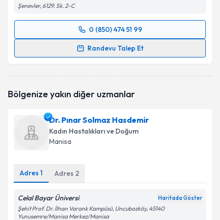
Şenevler, 6129. Sk. 2-C
0 (850) 474 51 99
Randevu Takvimi Talebi
Randevu Talep Et
Doç. Dr. Veysel Toprak
için randevu takvimi talebi
oluşturun. Size bu uzmandan randevu almanız için bir
takvim hazırlandığında e-posta ile bilgilendireceğiz.
Bölgenize yakın diğer uzmanlar
E-posta Adresiniz
Dr. Pınar Solmaz Hasdemir
Kadın Hastalıkları ve Doğum
Manisa
Kişisel verilerimin işlenmesine ilişkin
Aydınlatma
Metni
'ni okudum ve kişisel verilerimin belirtilen
Adres
1
Adres
2
kapsamda işlenmesini kabul ediyorum.
Celal Bayar Üniversi
Haritada Göster
Takvim Talebini Gönder
Şehit Prof. Dr. İlhan Varank Kampüsü, Uncubozköy, 45140
Yunusemre/Manisa Merkez/Manisa