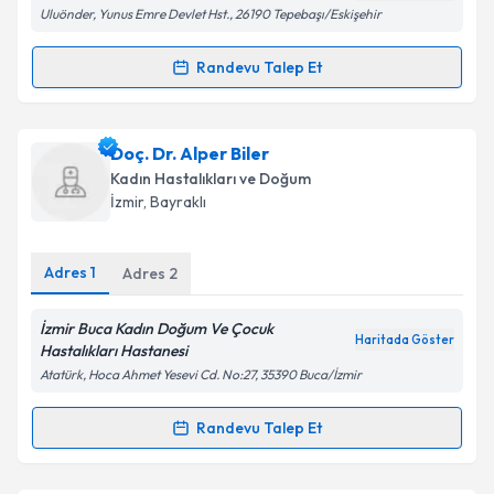
Uluönder, Yunus Emre Devlet Hst., 26190 Tepebaşı/Eskişehir
Takvim Talebini Gönder
Randevu Talep Et
Randevu Takvimi Talebi
Uzm. Dr. Berk Eryiğit
için randevu takvimi talebi
Doç. Dr. Alper Biler
oluşturun. Size bu uzmandan randevu almanız için bir
Kadın Hastalıkları ve Doğum
takvim hazırlandığında e-posta ile bilgilendireceğiz.
İzmir
, Bayraklı
E-posta Adresiniz
Adres
1
Adres
2
İzmir Buca Kadın Doğum Ve Çocuk
Haritada Göster
Kişisel verilerimin işlenmesine ilişkin
Aydınlatma
Hastalıkları Hastanesi
Metni
'ni okudum ve kişisel verilerimin belirtilen
Atatürk, Hoca Ahmet Yesevi Cd. No:27, 35390 Buca/İzmir
kapsamda işlenmesini kabul ediyorum.
Randevu Talep Et
Randevu Takvimi Talebi
Takvim Talebini Gönder