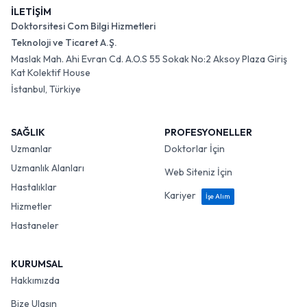
İLETİŞİM
Doktorsitesi Com Bilgi Hizmetleri
Teknoloji ve Ticaret A.Ş.
Maslak Mah. Ahi Evran Cd. A.O.S 55 Sokak No:2 Aksoy Plaza Giriş
Kat Kolektif House
İstanbul, Türkiye
SAĞLIK
PROFESYONELLER
Uzmanlar
Doktorlar İçin
Uzmanlık Alanları
Web Siteniz İçin
Hastalıklar
Kariyer
İşe Alım
Hizmetler
Hastaneler
KURUMSAL
Hakkımızda
Bize Ulaşın