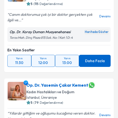
5
(
115
Değerlendirme)
Canım doktorumuz çok iyi bir doktor gerçekten çok
Devamı
ilgili ve...
Op. Dr. Koray Duman Muayenehanesi
Haritada Göster
Toros Mah. Dinç Plaza 815 Sok. No: 1 Kat: 1 D: 4
En Yakın Saatler
Yarın
Yarın
Yarın
Daha Fazla
11:30
12:00
13:00
Op. Dr. Yasemin Çakar Kement
Kadın Hastalıkları ve Doğum
İstanbul
, Ümraniye
5
(
79
Değerlendirme)
Yıllardır gittiğim ve oğluşumu kucağıma veren doktor.
Devamı