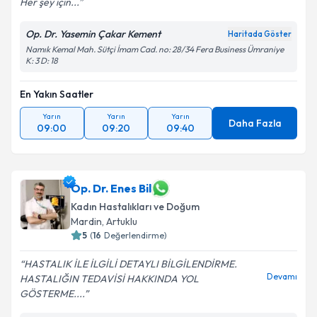
Her şey için...
Op. Dr. Yasemin Çakar Kement
Haritada Göster
Namık Kemal Mah. Sütçi İmam Cad. no: 28/34 Fera Business Ümraniye
K: 3 D: 18
En Yakın Saatler
Yarın
Yarın
Yarın
Daha Fazla
09:00
09:20
09:40
Op. Dr. Enes Bil
Kadın Hastalıkları ve Doğum
Mardin
, Artuklu
5
(
16
Değerlendirme)
HASTALIK İLE İLGİLİ DETAYLI BİLGİLENDİRME.
Devamı
HASTALIĞIN TEDAVİSİ HAKKINDA YOL
GÖSTERME....