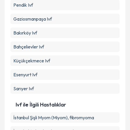
Pendik
Ivf
Gaziosmanpaşa
Ivf
Bakırköy
Ivf
Bahçelievler
Ivf
Küçükçekmece
Ivf
Esenyurt
Ivf
Sarıyer
Ivf
Ivf ile İlgili Hastalıklar
İstanbul Şişli Myom (Miyom), fibromyoma