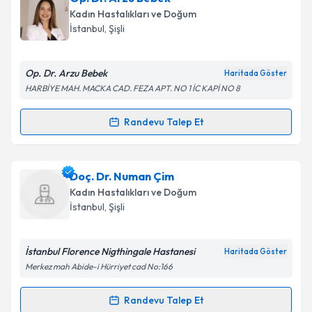
oluşturun. Size bu uzmandan randevu almanız için bir
Kadın Hastalıkları ve Doğum
takvim hazırlandığında e-posta ile bilgilendireceğiz.
İstanbul
, Şişli
E-posta Adresiniz
Op. Dr. Arzu Bebek
Haritada Göster
HARBİYE MAH. MACKA CAD. FEZA APT. NO 1 İC KAPİ NO 8
Kişisel verilerimin işlenmesine ilişkin
Aydınlatma
Randevu Talep Et
Randevu Takvimi Talebi
Metni
'ni okudum ve kişisel verilerimin belirtilen
kapsamda işlenmesini kabul ediyorum.
Op. Dr. Arzu Bebek
için randevu takvimi talebi
Doç. Dr. Numan Çim
oluşturun. Size bu uzmandan randevu almanız için bir
Takvim Talebini Gönder
Kadın Hastalıkları ve Doğum
takvim hazırlandığında e-posta ile bilgilendireceğiz.
İstanbul
, Şişli
E-posta Adresiniz
İstanbul Florence Nigthingale Hastanesi
Haritada Göster
Merkez mah Abide-i Hürriyet cad No:166
Kişisel verilerimin işlenmesine ilişkin
Aydınlatma
Randevu Talep Et
Randevu Takvimi Talebi