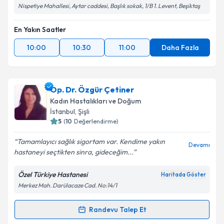
Nispetiye Mahallesi, Aytar caddesi, Başlık sokak, 1/B 1. Levent, Beşiktaş
En Yakın Saatler
10:00
10:30
11:00
Daha Fazla
Op. Dr. Özgür Çetiner
Kadın Hastalıkları ve Doğum
İstanbul
, Şişli
5
(
10
Değerlendirme)
Tamamlayıcı sağlık sigortam var. Kendime yakın
Devamı
hastaneyi seçtikten sinra, gideceğim...
Özel Türkiye Hastanesi
Haritada Göster
Merkez Mah. Darülacaze Cad. No:14/1
Randevu Talep Et
Randevu Takvimi Talebi