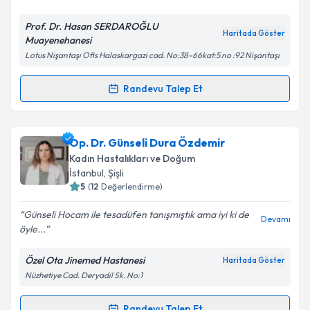
Prof. Dr. Hasan SERDAROĞLU
Haritada Göster
Muayenehanesi
Lotus Nişantaşı Ofis Halaskargazi cad. No:38-66kat:5 no :92 Nişantaşı
Kişisel verilerimin işlenmesine ilişkin
Aydınlatma
Metni
'ni okudum ve kişisel verilerimin belirtilen
Randevu Talep Et
Randevu Takvimi Talebi
kapsamda işlenmesini kabul ediyorum.
Takvim Talebini Gönder
Prof. Dr. Hasan Serdaroğlu
için randevu takvimi
Op. Dr. Günseli Dura Özdemir
talebi oluşturun. Size bu uzmandan randevu almanız
Kadın Hastalıkları ve Doğum
için bir takvim hazırlandığında e-posta ile
İstanbul
, Şişli
bilgilendireceğiz.
5
(
12
Değerlendirme)
E-posta Adresiniz
Günseli Hocam ile tesadüfen tanışmıştık ama iyi ki de
Devamı
öyle...
Özel Ota Jinemed Hastanesi
Haritada Göster
Nüzhetiye Cad. Deryadil Sk. No:1
Kişisel verilerimin işlenmesine ilişkin
Aydınlatma
Metni
'ni okudum ve kişisel verilerimin belirtilen
kapsamda işlenmesini kabul ediyorum.
Randevu Talep Et