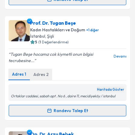
Randevu Takvimi Talebi
Takvim Talebini Gönder
Op. Dr. Günseli Dura Özdemir
için randevu takvimi
Prof. Dr. Tugan Beşe
talebi oluşturun. Size bu uzmandan randevu almanız
Kadın Hastalıkları ve Doğum
+
1
diğer
için bir takvim hazırlandığında e-posta ile
İstanbul
, Şişli
bilgilendireceğiz.
5
(
1
Değerlendirme)
E-posta Adresiniz
Tugan Beşe hocamız cok kiymetli onun bilgisi
Devamı
tecrubesine...
Adres
1
Adres
2
Kişisel verilerimin işlenmesine ilişkin
Aydınlatma
Metni
'ni okudum ve kişisel verilerimin belirtilen
Haritada Göster
kapsamda işlenmesini kabul ediyorum.
Ortaklar caddesi, sabah apt . No 6 , daire 11, mecidiyeköy / istanbul
Randevu Talep Et
Takvim Talebini Gönder
Randevu Takvimi Talebi
Prof. Dr. Tugan Beşe
için randevu takvimi talebi
Op. Dr. Arzu Bebek