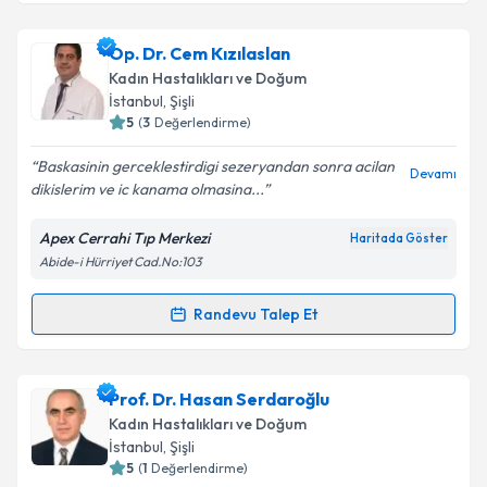
Op. Dr. Özgür Çetiner
için randevu takvimi talebi
Op. Dr. Cem Kızılaslan
oluşturun. Size bu uzmandan randevu almanız için bir
Kadın Hastalıkları ve Doğum
takvim hazırlandığında e-posta ile bilgilendireceğiz.
İstanbul
, Şişli
5
(
3
Değerlendirme)
E-posta Adresiniz
Baskasinin gerceklestirdigi sezeryandan sonra acilan
Devamı
dikislerim ve ic kanama olmasina...
Apex Cerrahi Tıp Merkezi
Haritada Göster
Kişisel verilerimin işlenmesine ilişkin
Aydınlatma
Abide-i Hürriyet Cad.No:103
Metni
'ni okudum ve kişisel verilerimin belirtilen
kapsamda işlenmesini kabul ediyorum.
Randevu Talep Et
Randevu Takvimi Talebi
Takvim Talebini Gönder
Op. Dr. Cem Kızılaslan
için randevu takvimi talebi
Prof. Dr. Hasan Serdaroğlu
oluşturun. Size bu uzmandan randevu almanız için bir
Kadın Hastalıkları ve Doğum
takvim hazırlandığında e-posta ile bilgilendireceğiz.
İstanbul
, Şişli
5
(
1
Değerlendirme)
E-posta Adresiniz