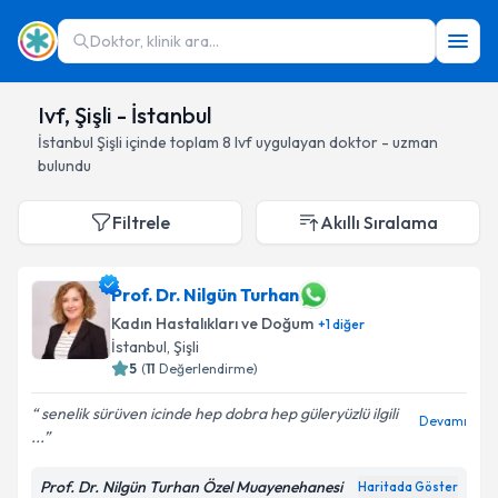
Doktor, klinik ara...
Ivf, Şişli - İstanbul
İstanbul
Şişli
içinde toplam
8
Ivf
uygulayan doktor - uzman
bulundu
Filtrele
Akıllı Sıralama
Prof. Dr. Nilgün Turhan
Kadın Hastalıkları ve Doğum
+
1
diğer
İstanbul
, Şişli
5
(
11
Değerlendirme)
senelik sürüven icinde hep dobra hep güleryüzlü ilgili
Devamı
...
Prof. Dr. Nilgün Turhan Özel Muayenehanesi
Haritada Göster