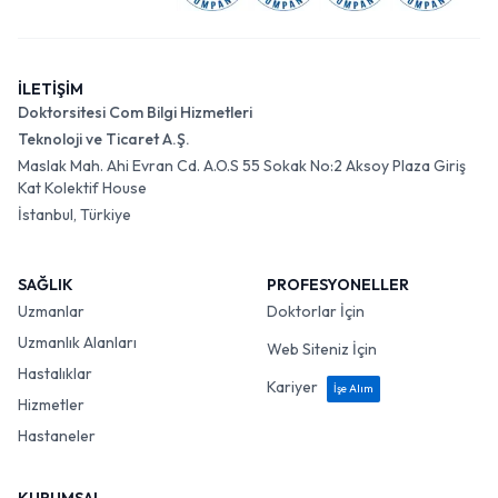
İLETİŞİM
Doktorsitesi Com Bilgi Hizmetleri
Teknoloji ve Ticaret A.Ş.
Maslak Mah. Ahi Evran Cd. A.O.S 55 Sokak No:2 Aksoy Plaza Giriş
Kat Kolektif House
İstanbul, Türkiye
SAĞLIK
PROFESYONELLER
Uzmanlar
Doktorlar İçin
Uzmanlık Alanları
Web Siteniz İçin
Hastalıklar
Kariyer
İşe Alım
Hizmetler
Hastaneler