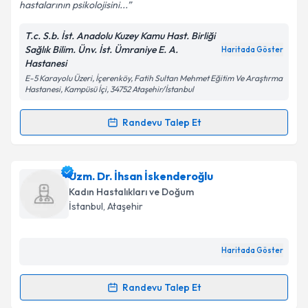
hastalarının psikolojisini...
T.c. S.b. İst. Anadolu Kuzey Kamu Hast. Birliği
Kişisel verilerimin işlenmesine ilişkin
Aydınlatma
Sağlık Bilim. Ünv. İst. Ümraniye E. A.
Haritada Göster
Metni
'ni okudum ve kişisel verilerimin belirtilen
Hastanesi
kapsamda işlenmesini kabul ediyorum.
E-5 Karayolu Üzeri, İçerenköy, Fatih Sultan Mehmet Eğitim Ve Araştırma
Hastanesi, Kampüsü İçi, 34752 Ataşehir/İstanbul
Takvim Talebini Gönder
Randevu Talep Et
Randevu Takvimi Talebi
Uzm. Dr. Pınar Anğın
için randevu takvimi talebi
Uzm. Dr. İhsan İskenderoğlu
oluşturun. Size bu uzmandan randevu almanız için bir
Kadın Hastalıkları ve Doğum
takvim hazırlandığında e-posta ile bilgilendireceğiz.
İstanbul
, Ataşehir
E-posta Adresiniz
Haritada Göster
Randevu Talep Et
Randevu Takvimi Talebi
Kişisel verilerimin işlenmesine ilişkin
Aydınlatma