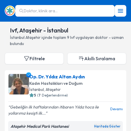
Doktor, klinik ara...
Ivf, Ataşehir - İstanbul
İstanbul
Ataşehir
içinde toplam
9
Ivf
uygulayan doktor - uzman
bulundu
Filtrele
Akıllı Sıralama
Op. Dr. Yıldız Altan Aydın
Kadın Hastalıkları ve Doğum
İstanbul
, Ataşehir
5
(
7
Değerlendirme)
Gebeliğin ilk haftalarından itibaren Yıldız hoca ile
Devamı
yollarımız kesişti ilk...
Ataşehir Medical Park Hastanesi
Haritada Göster