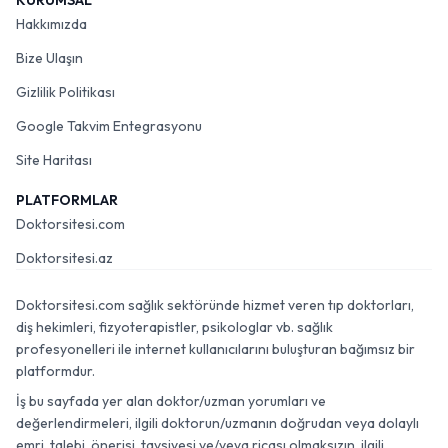
KURUMSAL
Hakkımızda
Bize Ulaşın
Gizlilik Politikası
Google Takvim Entegrasyonu
Site Haritası
PLATFORMLAR
Doktorsitesi.com
Doktorsitesi.az
Doktorsitesi.com sağlık sektöründe hizmet veren tıp doktorları,
diş hekimleri, fizyoterapistler, psikologlar vb. sağlık
profesyonelleri ile internet kullanıcılarını buluşturan bağımsız bir
platformdur.
İş bu sayfada yer alan doktor/uzman yorumları ve
değerlendirmeleri, ilgili doktorun/uzmanın doğrudan veya dolaylı
emri, talebi, önerisi, tavsiyesi ve/veya ricası olmaksızın, ilgili