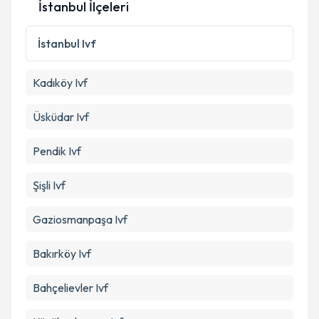
İstanbul İlçeleri
Kişisel verilerimin işlenmesine ilişkin
Aydınlatma
İstanbul
Ivf
Metni
'ni okudum ve kişisel verilerimin belirtilen
kapsamda işlenmesini kabul ediyorum.
Kadıköy
Ivf
Takvim Talebini Gönder
Üsküdar
Ivf
Pendik
Ivf
Şişli
Ivf
Gaziosmanpaşa
Ivf
Bakırköy
Ivf
Bahçelievler
Ivf