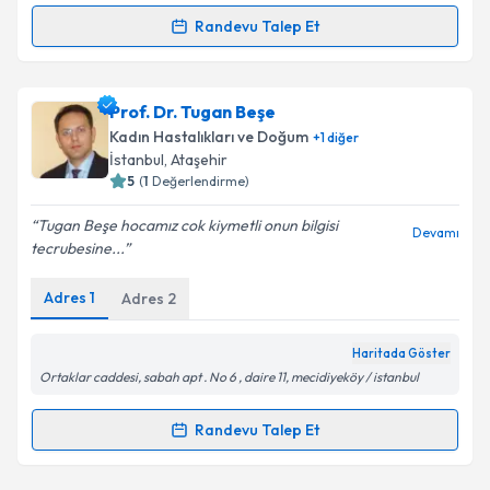
Kişisel verilerimin işlenmesine ilişkin
Aydınlatma
Randevu Talep Et
Metni
'ni okudum ve kişisel verilerimin belirtilen
Randevu Takvimi Talebi
kapsamda işlenmesini kabul ediyorum.
Op. Dr. Bülent Özcan
için randevu takvimi talebi
Prof. Dr. Tugan Beşe
Takvim Talebini Gönder
oluşturun. Size bu uzmandan randevu almanız için bir
Kadın Hastalıkları ve Doğum
+
1
diğer
takvim hazırlandığında e-posta ile bilgilendireceğiz.
İstanbul
, Ataşehir
5
(
1
Değerlendirme)
E-posta Adresiniz
Tugan Beşe hocamız cok kiymetli onun bilgisi
Devamı
tecrubesine...
Adres
1
Adres
2
Kişisel verilerimin işlenmesine ilişkin
Aydınlatma
Metni
'ni okudum ve kişisel verilerimin belirtilen
kapsamda işlenmesini kabul ediyorum.
Haritada Göster
Ortaklar caddesi, sabah apt . No 6 , daire 11, mecidiyeköy / istanbul
Takvim Talebini Gönder
Randevu Talep Et
Randevu Takvimi Talebi