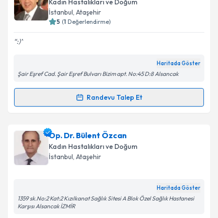
Kadın Hastalıkları ve Doğum
takvim hazırlandığında e-posta ile bilgilendireceğiz.
İstanbul
, Ataşehir
5
(
1
Değerlendirme)
E-posta Adresiniz
:)
Haritada Göster
Şair Eşref Cad. Şair Eşref Bulvarı Bizim apt. No:45 D:8 Alsancak
Kişisel verilerimin işlenmesine ilişkin
Aydınlatma
Metni
'ni okudum ve kişisel verilerimin belirtilen
kapsamda işlenmesini kabul ediyorum.
Randevu Talep Et
Randevu Takvimi Talebi
Takvim Talebini Gönder
Prof. Dr. Bülent Gülekli
için randevu takvimi talebi
Op. Dr. Bülent Özcan
oluşturun. Size bu uzmandan randevu almanız için bir
Kadın Hastalıkları ve Doğum
takvim hazırlandığında e-posta ile bilgilendireceğiz.
İstanbul
, Ataşehir
E-posta Adresiniz
Haritada Göster
1359 sk.No:2 Kat:2 Kızılkanat Sağlık Sitesi A Blok Özel Sağlık Hastanesi
Karşısı Alsancak İZMİR