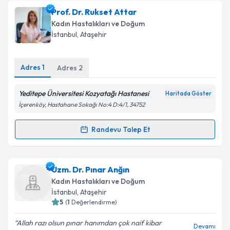
Prof. Dr. Tugan Beşe
için randevu takvimi talebi
Prof. Dr. Rukset Attar
oluşturun. Size bu uzmandan randevu almanız için bir
Kadın Hastalıkları ve Doğum
takvim hazırlandığında e-posta ile bilgilendireceğiz.
İstanbul
, Ataşehir
E-posta Adresiniz
Adres
1
Adres
2
Yeditepe Üniversitesi Kozyatağı Hastanesi
Haritada Göster
Kişisel verilerimin işlenmesine ilişkin
Aydınlatma
İçerenköy, Hastahane Sokağı No:4 D:4/1, 34752
Metni
'ni okudum ve kişisel verilerimin belirtilen
kapsamda işlenmesini kabul ediyorum.
Randevu Talep Et
Randevu Takvimi Talebi
Takvim Talebini Gönder
Prof. Dr. Rukset Attar
için randevu takvimi talebi
Uzm. Dr. Pınar Anğın
oluşturun. Size bu uzmandan randevu almanız için bir
Kadın Hastalıkları ve Doğum
takvim hazırlandığında e-posta ile bilgilendireceğiz.
İstanbul
, Ataşehir
5
(
1
Değerlendirme)
E-posta Adresiniz
Allah razı olsun pınar hanımdan çok naif kibar
Devamı