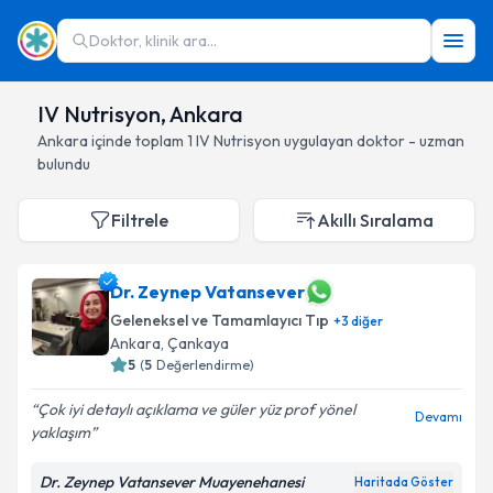
Doktor, klinik ara...
IV Nutrisyon, Ankara
Ankara
içinde toplam
1
IV Nutrisyon
uygulayan doktor - uzman
bulundu
Filtrele
Akıllı Sıralama
Dr. Zeynep Vatansever
Geleneksel ve Tamamlayıcı Tıp
+
3
diğer
Ankara
, Çankaya
5
(
5
Değerlendirme)
Çok iyi detaylı açıklama ve güler yüz prof yönel
Devamı
yaklaşım
Dr. Zeynep Vatansever Muayenehanesi
Haritada Göster