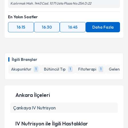
Kızılırmak Mah. 1443 Cad. 1071 Usta Plaza No:25A D:22
En Yakın Saatler
16:15
16:30
16:45
Daha Fazla
İlgili Branşlar
Akupunktur
Bütüncül Tıp
Fitoterapi
Geleneksel
1
1
1
Ankara İlçeleri
Çankaya
IV Nutrisyon
IV Nutrisyon ile İlgili Hastalıklar