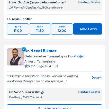
Uzm. Dr. Jale Şenyurt Muayenehanesi
Haritada Göster
J.F. Kennedy Caddesi No:23/2 Kavaklıdere
En Yakın Saatler
Yarın
Yarın
Yarın
Daha Fazla
11:00
11:30
12:00
Dr. Necat Bıkmaz
Geleneksel ve Tamamlayıcı Tıp
+
1
diğer
Ankara
, Yenimahalle
5
(
36
Değerlendirme)
Hastasının taleplerini soran, verilen cevaplara
Devamı
odaklanıp dinleyen ve ön muayeneye...
Dr.Necat Bıkmaz Kliniği
Haritada Göster
Kentkoop, 1865. Cad. No:1