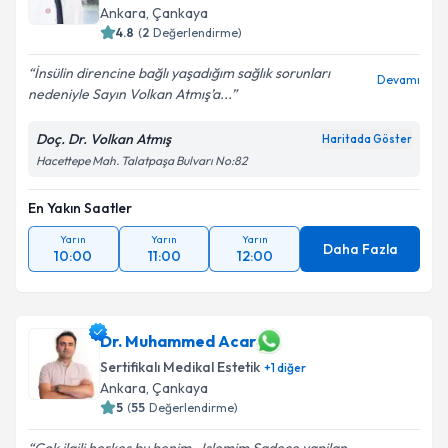
Ankara
, Çankaya
4.8
(
2
Değerlendirme)
İnsülin direncine bağlı yaşadığım sağlık sorunları
Devamı
nedeniyle Sayın Volkan Atmış’a...
Doç. Dr. Volkan Atmış
Haritada Göster
Hacettepe Mah. Talatpaşa Bulvarı No:82
En Yakın Saatler
Yarın
Yarın
Yarın
Daha Fazla
10:00
11:00
12:00
Dr. Muhammed Acar
Sertifikalı Medikal Estetik
+
1
diğer
Ankara
, Çankaya
5
(
55
Değerlendirme)