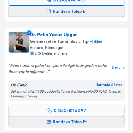
0 (850) 474 74 37
Randevu Takvimi Talebi
Randevu Talep Et
Dr. Necat Bıkmaz
için randevu takvimi talebi
oluşturun. Size bu uzmandan randevu almanız için bir
Dr. Pelin Yavuz Uygur
takvim hazırlandığında e-posta ile bilgilendireceğiz.
Geleneksel ve Tamamlayıcı Tıp
+
1
diğer
E-posta Adresiniz
Ankara
, Etimesgut
5
(
5
Değerlendirme)
Pelin hanıma giderken işlem ile ilgili tedirgindim daha
Devamı
önce yaptırdığımda...
Kişisel verilerimin işlenmesine ilişkin
Aydınlatma
Metni
'ni okudum ve kişisel verilerimin belirtilen
Up Clinic
Haritada Göster
kapsamda işlenmesini kabul ediyorum.
Şeker mahallesi 1408.cadde Hill Tower Residance No:30 Kat:2, Ankara,
Etimesgut Turkey
Takvim Talebini Gönder
0 (850) 811 62 97
Randevu Takvimi Talebi
Randevu Talep Et