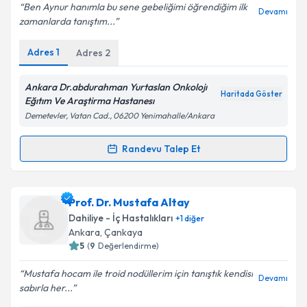
Ben Aynur hanımla bu sene gebeliğimi öğrendiğim ilk
Devamı
zamanlarda tanıştım...
Adres
1
Adres
2
Kişisel verilerimin işlenmesine ilişkin
Aydınlatma
Metni
'ni okudum ve kişisel verilerimin belirtilen
kapsamda işlenmesini kabul ediyorum.
Ankara Dr.abdurahman Yurtaslan Onkolojı
Haritada Göster
Eğıtım Ve Araştirma Hastanesı
Demetevler, Vatan Cad., 06200 Yenimahalle/Ankara
Takvim Talebini Gönder
Randevu Talep Et
Randevu Takvimi Talebi
Uzm. Dr. Aynur Aktaş
için randevu takvimi talebi
Prof. Dr. Mustafa Altay
oluşturun. Size bu uzmandan randevu almanız için bir
Dahiliye - İç Hastalıkları
+
1
diğer
takvim hazırlandığında e-posta ile bilgilendireceğiz.
Ankara
, Çankaya
5
(
9
Değerlendirme)
E-posta Adresiniz
Mustafa hocam ile troid nodüllerim için tanıştık kendisi
Devamı
sabırla her...