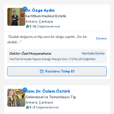
Dr. Pelin Yavuz Uygur
için randevu takvimi talebi
oluşturun. Size bu uzmandan randevu almanız için bir
Dr. Özge Aydın
takvim hazırlandığında e-posta ile bilgilendireceğiz.
Sertifikalı Medikal Estetik
E-posta Adresiniz
Ankara
, Çankaya
5
(
16
Değerlendirme)
Dudak dolgumu eritip yeni bir dolgu yaptık. Zor bir
Devamı
dudak...
Kişisel verilerimin işlenmesine ilişkin
Aydınlatma
Metni
'ni okudum ve kişisel verilerimin belirtilen
Doktor Özel Muayenehane
Haritada Göster
kapsamda işlenmesini kabul ediyorum.
Via Flat Armada Yaşam Sokağı (Nergiz Sok.) 7/2 No:20 Söğütözü
Takvim Talebini Gönder
Randevu Talep Et
Randevu Takvimi Talebi
Dr. Özge Aydın
için randevu takvimi talebi oluşturun.
Uzm. Dr. Özlem Öztürk
Size bu uzmandan randevu almanız için bir takvim
Geleneksel ve Tamamlayıcı Tıp
hazırlandığında e-posta ile bilgilendireceğiz.
Ankara
, Çankaya
5
(
3
Değerlendirme)
E-posta Adresiniz