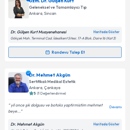
Doç. Dr. Irmak SAYIN ALAN
için randevu takvimi
Uzm. Dr. Gülşen Kurt
talebi oluşturun. Size bu uzmandan randevu almanız
Takvim Talebini Gönder
Geleneksel ve Tamamlayıcı Tıp
için bir takvim hazırlandığında e-posta ile
Ankara
, Sincan
bilgilendireceğiz.
E-posta Adresiniz
Dr. Gülşen Kurt Muayenehanesi
Haritada Göster
Gökçek Mah. Terminal Cad. İdealkent Sitesi. 17-A Blok. Daire 16 (Kat 3)
Randevu Talep Et
Randevu Takvimi Talebi
Kişisel verilerimin işlenmesine ilişkin
Aydınlatma
Metni
'ni okudum ve kişisel verilerimin belirtilen
kapsamda işlenmesini kabul ediyorum.
Uzm. Dr. Gülşen Kurt
için randevu takvimi talebi
Dr. Mehmet Akgün
oluşturun. Size bu uzmandan randevu almanız için bir
Sertifikalı Medikal Estetik
takvim hazırlandığında e-posta ile bilgilendireceğiz.
Takvim Talebini Gönder
Ankara
, Çankaya
5
(
1
Değerlendirme)
E-posta Adresiniz
yil once şık dolgusu ve botoks yaptirmistim mehmet
Devamı
beye...
Dr. Mehmet Akgün
Haritada Göster
Kişisel verilerimin işlenmesine ilişkin
Aydınlatma