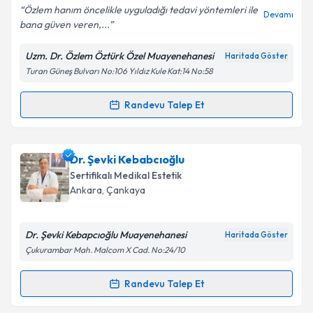
Özlem hanım öncelikle uyguladığı tedavi yöntemleri ile
Devamı
bana güven veren,...
Uzm. Dr. Özlem Öztürk Özel Muayenehanesi
Haritada Göster
Kişisel verilerimin işlenmesine ilişkin
Aydınlatma
Turan Güneş Bulvarı No:106 Yıldız Kule Kat:14 No:58
Metni
'ni okudum ve kişisel verilerimin belirtilen
kapsamda işlenmesini kabul ediyorum.
Randevu Talep Et
Randevu Takvimi Talebi
Takvim Talebini Gönder
Uzm. Dr. Özlem Öztürk
için randevu takvimi talebi
Dr. Şevki Kebabcıoğlu
oluşturun. Size bu uzmandan randevu almanız için bir
Sertifikalı Medikal Estetik
takvim hazırlandığında e-posta ile bilgilendireceğiz.
Ankara
, Çankaya
E-posta Adresiniz
Dr. Şevki Kebapcıoğlu Muayenehanesi
Haritada Göster
Çukurambar Mah. Malcom X Cad. No:24/10
Kişisel verilerimin işlenmesine ilişkin
Aydınlatma
Randevu Talep Et
Randevu Takvimi Talebi
Metni
'ni okudum ve kişisel verilerimin belirtilen
kapsamda işlenmesini kabul ediyorum.