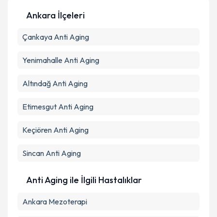
Ankara İlçeleri
Kişisel verilerimin işlenmesine ilişkin
Aydınlatma
Çankaya
Metni
Anti Aging
'ni okudum ve kişisel verilerimin belirtilen
kapsamda işlenmesini kabul ediyorum.
Yenimahalle
Anti Aging
Takvim Talebini Gönder
Altındağ
Anti Aging
Etimesgut
Anti Aging
Keçiören
Anti Aging
Sincan
Anti Aging
Anti Aging ile İlgili Hastalıklar
Ankara Mezoterapi