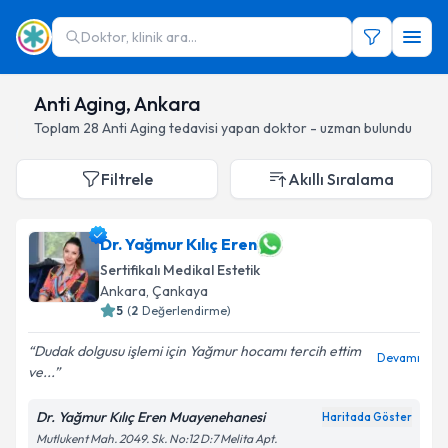
Doktor, klinik ara...
Anti Aging, Ankara
Toplam
28
Anti Aging
tedavisi yapan doktor - uzman bulundu
Filtrele
Akıllı Sıralama
Dr. Yağmur Kılıç Eren
Sertifikalı Medikal Estetik
Ankara
, Çankaya
5
(
2
Değerlendirme)
Dudak dolgusu işlemi için Yağmur hocamı tercih ettim
Devamı
ve...
Dr. Yağmur Kılıç Eren Muayenehanesi
Haritada Göster
Mutlukent Mah. 2049. Sk. No:12 D:7 Melita Apt.