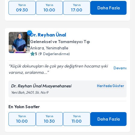
Yarın
Yarın
Yarın
Daha Fazla
09:30
10:00
17:00
Dr. Reyhan Ünal
Geleneksel ve Tamamlayıcı Tıp
Ankara
, Yenimahalle
5
(
9
Değerlendirme)
Küçük dokunuşları ile çok şey değiştiren hocamız ıyıki
Devamı
varsınız, sıralanma...
Dr. Reyhan Ünal Muayenehanesi
Haritada Göster
Yeni Batı, 2401. Sk. No:9
En Yakın Saatler
Yarın
Yarın
Yarın
Daha Fazla
10:00
10:30
11:00