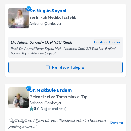
Dr. Şevki Kebabcıoğlu
için randevu takvimi talebi
Dr. Nilgün Soysal
oluşturun. Size bu uzmandan randevu almanız için bir
Takvim Talebini Gönder
Sertifikalı Medikal Estetik
takvim hazırlandığında e-posta ile bilgilendireceğiz.
Ankara
, Çankaya
E-posta Adresiniz
Dr. Nilgün Soysal - Özel NSC Klinik
Haritada Göster
Prof. Dr. Ahmet Taner Kışlalı Mah. Alacaatlı Cad. G/1 Blok No: 9 Hilmi
Barlas Yaşam Merkezi Çayyolu
Kişisel verilerimin işlenmesine ilişkin
Aydınlatma
Randevu Talep Et
Metni
'ni okudum ve kişisel verilerimin belirtilen
Randevu Takvimi Talebi
kapsamda işlenmesini kabul ediyorum.
Dr. Nilgün Soysal
için randevu takvimi talebi
Dr. Makbule Erdem
Takvim Talebini Gönder
oluşturun. Size bu uzmandan randevu almanız için bir
Geleneksel ve Tamamlayıcı Tıp
takvim hazırlandığında e-posta ile bilgilendireceğiz.
Ankara
, Çankaya
5
(
1
Değerlendirme)
E-posta Adresiniz
İlgili bilgili ve hijyen bir yer. Tavsiyesi ederim hacamat
Devamı
yaptırıyorum...