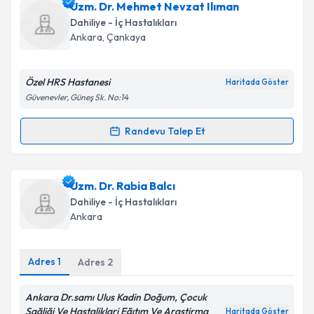
Dr. Öğr. Üyesi Mehmet Sinan Dal
için randevu
Uzm. Dr. Mehmet Nevzat Ilıman
Takvim Talebini Gönder
takvimi talebi oluşturun. Size bu uzmandan randevu
Dahiliye - İç Hastalıkları
almanız için bir takvim hazırlandığında e-posta ile
Ankara
, Çankaya
bilgilendireceğiz.
E-posta Adresiniz
Özel HRS Hastanesi
Haritada Göster
Güvenevler, Güneş Sk. No:14
Randevu Talep Et
Randevu Takvimi Talebi
Kişisel verilerimin işlenmesine ilişkin
Aydınlatma
Metni
'ni okudum ve kişisel verilerimin belirtilen
kapsamda işlenmesini kabul ediyorum.
Uzm. Dr. Mehmet Nevzat Ilıman
için randevu
Uzm. Dr. Rabia Balcı
takvimi talebi oluşturun. Size bu uzmandan randevu
Dahiliye - İç Hastalıkları
almanız için bir takvim hazırlandığında e-posta ile
Takvim Talebini Gönder
Ankara
bilgilendireceğiz.
E-posta Adresiniz
Adres
1
Adres
2
Ankara Dr.samı Ulus Kadin Doğum, Çocuk
Sağliği Ve Hastaliklari Eğıtım Ve Araştirma
Haritada Göster