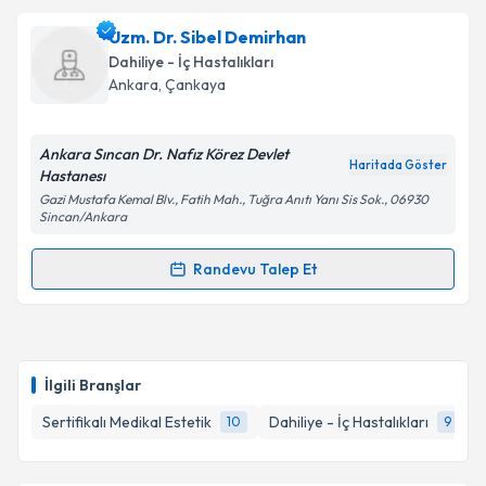
Prof. Dr. Şennur Uzun
için randevu takvimi talebi
Uzm. Dr. Sibel Demirhan
oluşturun. Size bu uzmandan randevu almanız için bir
Dahiliye - İç Hastalıkları
takvim hazırlandığında e-posta ile bilgilendireceğiz.
Ankara
, Çankaya
E-posta Adresiniz
Ankara Sıncan Dr. Nafız Körez Devlet
Haritada Göster
Hastanesı
Gazi Mustafa Kemal Blv., Fatih Mah., Tuğra Anıtı Yanı Sis Sok., 06930
Sincan/Ankara
Kişisel verilerimin işlenmesine ilişkin
Aydınlatma
Metni
'ni okudum ve kişisel verilerimin belirtilen
Randevu Talep Et
kapsamda işlenmesini kabul ediyorum.
Randevu Takvimi Talebi
Takvim Talebini Gönder
Uzm. Dr. Sibel Demirhan
için randevu takvimi talebi
oluşturun. Size bu uzmandan randevu almanız için bir
İlgili Branşlar
takvim hazırlandığında e-posta ile bilgilendireceğiz.
Sertifikalı Medikal Estetik
Dahiliye - İç Hastalıkları
10
9
E-posta Adresiniz