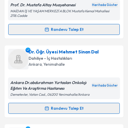
Prof. Dr. Mustafa Altay Muayehanesi
Haritada Göster
Kişisel verilerimin işlenmesine ilişkin
Aydınlatma
MAİDAN İŞ VE YAŞAM MERKEZİ A BLOK Mustafa Kemal Mahallesi
Metni
'ni okudum ve kişisel verilerimin belirtilen
2118.Cadde
kapsamda işlenmesini kabul ediyorum.
Randevu Talep Et
Randevu Takvimi Talebi
Takvim Talebini Gönder
Prof. Dr. Mustafa Altay
için randevu takvimi talebi
Dr. Öğr. Üyesi Mehmet Sinan Dal
oluşturun. Size bu uzmandan randevu almanız için bir
Dahiliye - İç Hastalıkları
takvim hazırlandığında e-posta ile bilgilendireceğiz.
Ankara
, Yenimahalle
E-posta Adresiniz
Ankara Dr.abdurahman Yurtaslan Onkolojı
Haritada Göster
Eğıtım Ve Araştirma Hastanesı
Demetevler, Vatan Cad., 06200 Yenimahalle/Ankara
Kişisel verilerimin işlenmesine ilişkin
Aydınlatma
Metni
'ni okudum ve kişisel verilerimin belirtilen
Randevu Talep Et
Randevu Takvimi Talebi
kapsamda işlenmesini kabul ediyorum.