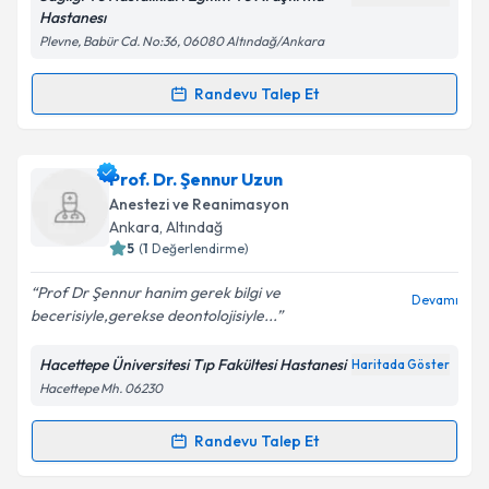
Kişisel verilerimin işlenmesine ilişkin
Aydınlatma
Hastanesı
Metni
'ni okudum ve kişisel verilerimin belirtilen
Plevne, Babür Cd. No:36, 06080 Altındağ/Ankara
kapsamda işlenmesini kabul ediyorum.
Randevu Talep Et
Randevu Takvimi Talebi
Takvim Talebini Gönder
Uzm. Dr. Rabia Balcı
için randevu takvimi talebi
Prof. Dr. Şennur Uzun
oluşturun. Size bu uzmandan randevu almanız için bir
Anestezi ve Reanimasyon
takvim hazırlandığında e-posta ile bilgilendireceğiz.
Ankara
, Altındağ
5
(
1
Değerlendirme)
E-posta Adresiniz
Prof Dr Şennur hanim gerek bilgi ve
Devamı
becerisiyle,gerekse deontolojisiyle...
Hacettepe Üniversitesi Tıp Fakültesi Hastanesi
Haritada Göster
Kişisel verilerimin işlenmesine ilişkin
Aydınlatma
Hacettepe Mh. 06230
Metni
'ni okudum ve kişisel verilerimin belirtilen
kapsamda işlenmesini kabul ediyorum.
Randevu Talep Et
Randevu Takvimi Talebi
Takvim Talebini Gönder