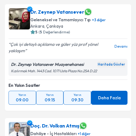
Dr. Zeynep Vatansever
Geleneksel ve Tamamlayıcı Tıp
+
3
diğer
Ankara
, Çankaya
5
(
5
Değerlendirme)
Çok iyi detaylı açıklama ve güler yüz prof yönel
Devamı
yaklaşım
Dr. Zeynep Vatansever Muayenehanesi
Haritada Göster
Kızılırmak Mah. 1443 Cad. 1071 Usta Plaza No:25A D:22
En Yakın Saatler
Yarın
Yarın
Yarın
Daha Fazla
09:00
09:15
09:30
Doç. Dr. Volkan Atmış
Dahiliye - İç Hastalıkları
+
1
diğer