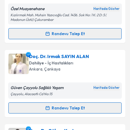
Özel Muayenehane
Haritada Göster
Kişisel verilerimin işlenmesine ilişkin
Aydınlatma
Kızılırmak Mah. Muhsin Yazıcıoğlu Cad. 1436. Sok No: 1 K: 2 D: 5 (
Metni
'ni okudum ve kişisel verilerimin belirtilen
Madonun Üstü) Çukurambar
kapsamda işlenmesini kabul ediyorum.
Randevu Talep Et
Randevu Takvimi Talebi
Takvim Talebini Gönder
Dr. Makbule Erdem
için randevu takvimi talebi
Doç. Dr. Irmak SAYIN ALAN
oluşturun. Size bu uzmandan randevu almanız için bir
Dahiliye - İç Hastalıkları
takvim hazırlandığında e-posta ile bilgilendireceğiz.
Ankara
, Çankaya
E-posta Adresiniz
Güven Çayyolu Sağlıklı Yaşam
Haritada Göster
Çayyolu, Alacaatlı Cd No:15
Kişisel verilerimin işlenmesine ilişkin
Aydınlatma
Randevu Talep Et
Randevu Takvimi Talebi
Metni
'ni okudum ve kişisel verilerimin belirtilen
kapsamda işlenmesini kabul ediyorum.