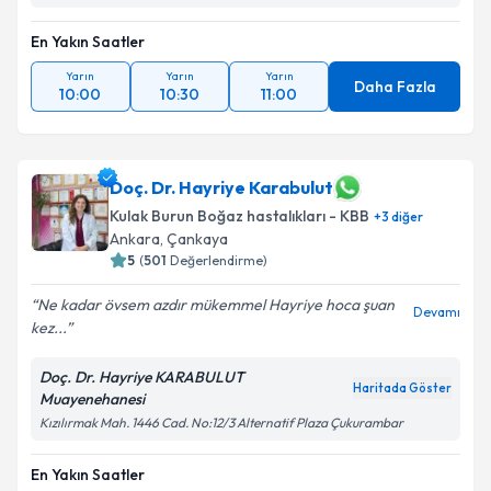
En Yakın Saatler
Yarın
Yarın
Yarın
Daha Fazla
10:00
10:30
11:00
Doç. Dr. Hayriye Karabulut
Kulak Burun Boğaz hastalıkları - KBB
+
3
diğer
Ankara
, Çankaya
5
(
501
Değerlendirme)
Ne kadar övsem azdır mükemmel Hayriye hoca şuan
Devamı
kez...
Doç. Dr. Hayriye KARABULUT
Haritada Göster
Muayenehanesi
Kızılırmak Mah. 1446 Cad. No:12/3 Alternatif Plaza Çukurambar
En Yakın Saatler