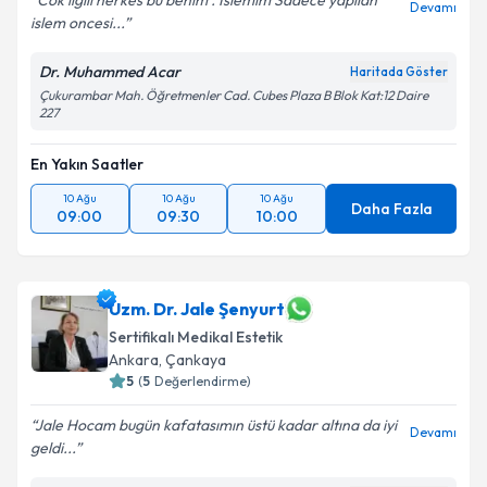
Cok ilgili herkes bu benim . Islemim Sadece yapilan
Devamı
islem oncesi...
Dr. Muhammed Acar
Haritada Göster
Çukurambar Mah. Öğretmenler Cad. Cubes Plaza B Blok Kat:12 Daire
227
En Yakın Saatler
10 Ağu
10 Ağu
10 Ağu
Daha Fazla
09:00
09:30
10:00
Uzm. Dr. Jale Şenyurt
Sertifikalı Medikal Estetik
Ankara
, Çankaya
5
(
5
Değerlendirme)
Jale Hocam bugün kafatasımın üstü kadar altına da iyi
Devamı
geldi...