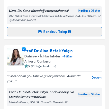
E-posta Adresiniz
Uzm. Dr. Suna Kocadağ Muayenehanesi
Haritada Göster
1071 Usta Plaza Kızılırmak Mahallesi 1443 Cadde No 25 A Blok Ofis No: 77
,Çukurambar ,06520
Kişisel verilerimin işlenmesine ilişkin
Aydınlatma
Randevu Talep Et
Metni
'ni okudum ve kişisel verilerimin belirtilen
Randevu Takvimi Talebi
kapsamda işlenmesini kabul ediyorum.
Uzm. Dr. Suna Kocadağ
için randevu takvimi talebi
Prof. Dr. Sibel Ertek Yalçın
Takvim Talebini Gönder
oluşturun. Size bu uzmandan randevu almanız için bir
Dahiliye - İç Hastalıkları
+
1
diğer
takvim hazırlandığında e-posta ile bilgilendireceğiz.
Ankara
, Çankaya
5
(
2
Değerlendirme)
E-posta Adresiniz
Sibel hanım çok tatlı ve güler yüzlü biri. Alanında
Devamı
çok...
Prof. Dr. Sibel Ertek Yalçın, Endokrinoloji Ve
Kişisel verilerimin işlenmesine ilişkin
Aydınlatma
Haritada Göster
Metabolizma Hastalıkları
Metni
'ni okudum ve kişisel verilerimin belirtilen
Mustafa Kemal, 2156. Sk. Casanita Plaza No:20
kapsamda işlenmesini kabul ediyorum.