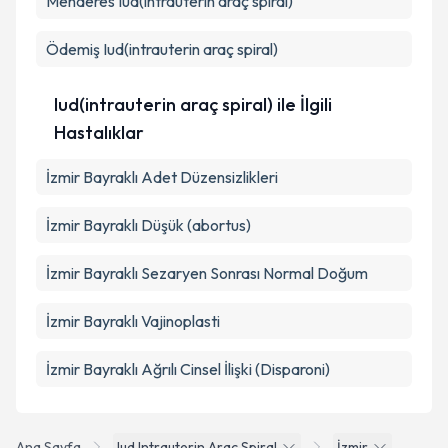
Menderes
Iud(intrauterin araç spiral)
Ödemiş
Iud(intrauterin araç spiral)
Iud(intrauterin araç spiral) ile İlgili
Hastalıklar
İzmir Bayraklı Adet Düzensizlikleri
İzmir Bayraklı Düşük (abortus)
İzmir Bayraklı Sezaryen Sonrası Normal Doğum
İzmir Bayraklı Vajinoplasti
İzmir Bayraklı Ağrılı Cinsel İlişki (Disparoni)
Ana Sayfa
Iud Intrauterin Arac Spiral
İzmir