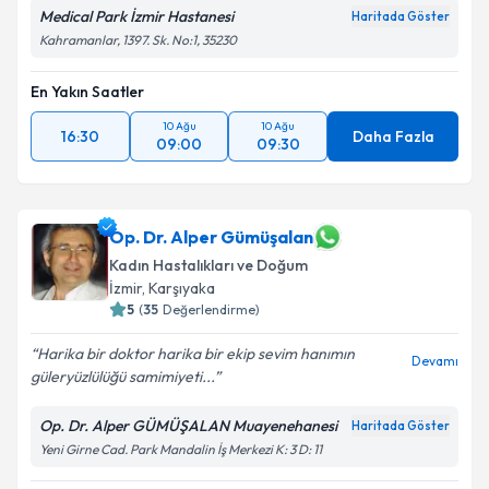
Medical Park İzmir Hastanesi
Haritada Göster
Kahramanlar, 1397. Sk. No:1, 35230
En Yakın Saatler
10 Ağu
10 Ağu
16:30
Daha Fazla
09:00
09:30
Op. Dr. Alper Gümüşalan
Kadın Hastalıkları ve Doğum
İzmir
, Karşıyaka
5
(
35
Değerlendirme)
Harika bir doktor harika bir ekip sevim hanımın
Devamı
güleryüzlülüğü samimiyeti...
Op. Dr. Alper GÜMÜŞALAN Muayenehanesi
Haritada Göster
Yeni Girne Cad. Park Mandalin İş Merkezi K: 3 D: 11