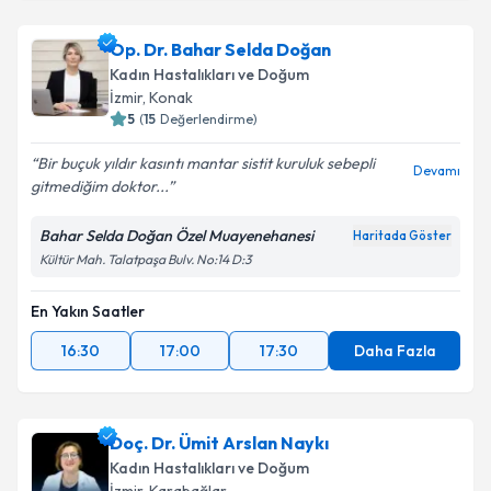
Op. Dr. Onur Süleyman Aldemir
için randevu
takvimi talebi oluşturun. Size bu uzmandan randevu
Op. Dr. Bahar Selda Doğan
almanız için bir takvim hazırlandığında e-posta ile
bilgilendireceğiz.
Kadın Hastalıkları ve Doğum
İzmir
, Konak
E-posta Adresiniz
5
(
15
Değerlendirme)
Bir buçuk yıldır kasıntı mantar sistit kuruluk sebepli
Devamı
gitmediğim doktor...
Kişisel verilerimin işlenmesine ilişkin
Aydınlatma
Bahar Selda Doğan Özel Muayenehanesi
Haritada Göster
Metni
'ni okudum ve kişisel verilerimin belirtilen
Kültür Mah. Talatpaşa Bulv. No:14 D:3
kapsamda işlenmesini kabul ediyorum.
En Yakın Saatler
Takvim Talebini Gönder
16:30
17:00
17:30
Daha Fazla
Doç. Dr. Ümit Arslan Naykı
Kadın Hastalıkları ve Doğum