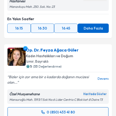
Hastanesi
Manavkuyu Mah. 250. Sok. No: 23
En Yakın Saatler
16:15
16:30
16:45
Daha Fazla
Op. Dr. Feyza Ağaca Güler
Kadın Hastalıkları ve Doğum
İzmir
, Bayraklı
5
(
33
Değerlendirme)
Bizler için zor ama bir o kadarda doğanın mucizesi
Devamı
olan...
Özel Muayenehane
Haritada Göster
Mansuroğlu Mah. 1593/1 Sok No:6 Lider Centrio C Blok kat :8 Daire 73
0 (850) 433 41 80
Randevu Takvimi Talebi