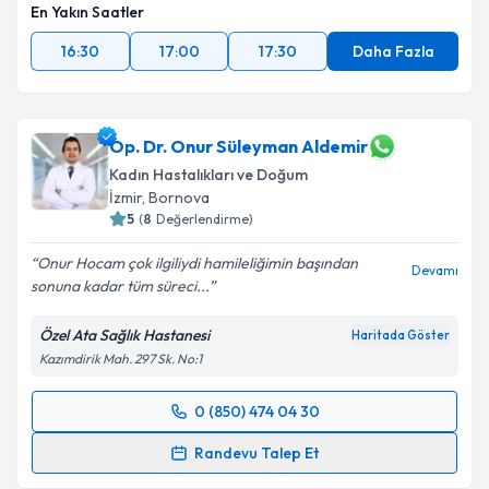
En Yakın Saatler
16:30
17:00
17:30
Daha Fazla
Op. Dr. Onur Süleyman Aldemir
Kadın Hastalıkları ve Doğum
İzmir
, Bornova
5
(
8
Değerlendirme)
Onur Hocam çok ilgiliydi hamileliğimin başından
Devamı
sonuna kadar tüm süreci...
Özel Ata Sağlık Hastanesi
Haritada Göster
Kazımdirik Mah. 297 Sk. No:1
0 (850) 474 04 30
Randevu Takvimi Talebi
Randevu Talep Et