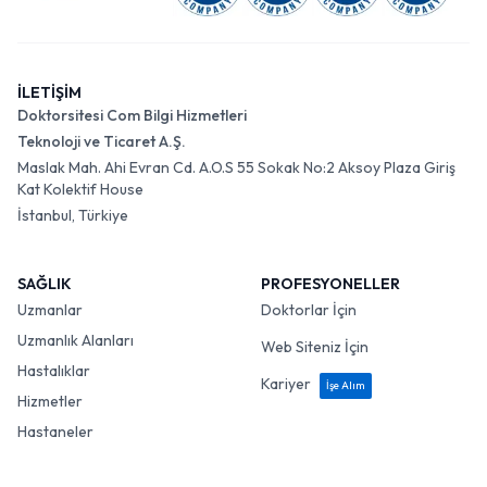
İLETİŞİM
Doktorsitesi Com Bilgi Hizmetleri
Teknoloji ve Ticaret A.Ş.
Maslak Mah. Ahi Evran Cd. A.O.S 55 Sokak No:2 Aksoy Plaza Giriş
Kat Kolektif House
İstanbul, Türkiye
SAĞLIK
PROFESYONELLER
Uzmanlar
Doktorlar İçin
Uzmanlık Alanları
Web Siteniz İçin
Hastalıklar
Kariyer
İşe Alım
Hizmetler
Hastaneler