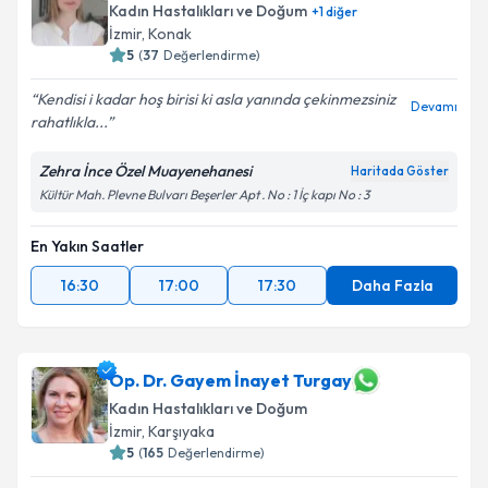
Kadın Hastalıkları ve Doğum
+
1
diğer
İzmir
, Konak
5
(
37
Değerlendirme)
Kişisel verilerimin işlenmesine ilişkin
Aydınlatma
Kendisi i kadar hoş birisi ki asla yanında çekinmezsiniz
Devamı
Metni
'ni okudum ve kişisel verilerimin belirtilen
rahatlıkla...
kapsamda işlenmesini kabul ediyorum.
Zehra İnce Özel Muayenehanesi
Haritada Göster
Kültür Mah. Plevne Bulvarı Beşerler Apt . No : 1 İç kapı No : 3
Takvim Talebini Gönder
En Yakın Saatler
16:30
17:00
17:30
Daha Fazla
Op. Dr. Gayem İnayet Turgay
Kadın Hastalıkları ve Doğum
İzmir
, Karşıyaka
5
(
165
Değerlendirme)