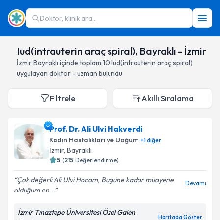
Doktor, klinik ara...
Iud(intrauterin araç spiral), Bayraklı - İzmir
İzmir
Bayraklı
içinde toplam
10
Iud(intrauterin araç spiral)
uygulayan doktor - uzman bulundu
Filtrele
Akıllı Sıralama
Prof. Dr. Ali Ulvi Hakverdi
Kadın Hastalıkları ve Doğum
+
1
diğer
İzmir
, Bayraklı
5
(
215
Değerlendirme)
Çok değerli Ali Ulvi Hocam, Bugüne kadar muayene
Devamı
olduğum en...
İzmir Tınaztepe Üniversitesi Özel Galen
Haritada Göster