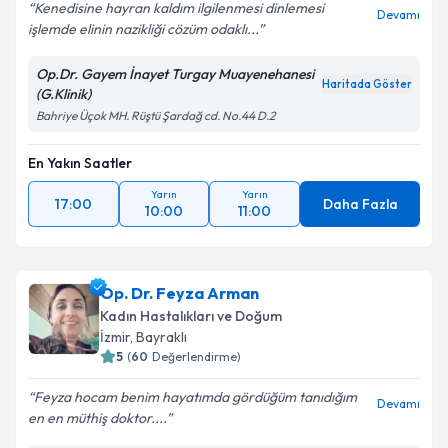
Kenedisine hayran kaldım ilgilenmesi dinlemesi
Devamı
işlemde elinin nazikliği cözüm odaklı...
Op.Dr. Gayem İnayet Turgay Muayenehanesi
Haritada Göster
(G.Klinik)
Bahriye Üçok MH. Rüştü Şardağ cd. No.44 D.2
En Yakın Saatler
Yarın
Yarın
17:00
Daha Fazla
10:00
11:00
Op. Dr. Feyza Arman
Kadın Hastalıkları ve Doğum
İzmir
, Bayraklı
5
(
60
Değerlendirme)
Feyza hocam benim hayatımda gördüğüm tanıdığım
Devamı
en en müthiş doktor....