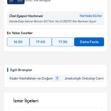
İzmir
, Karabağlar
Özel Egepol Hastanesi
Haritada Göster
Halide Edip Adıvar Bulvarı 507 Sok. No:3 (35270) İller Bankası Üçyol
En Yakın Saatler
16:30
17:00
17:30
Daha Fazla
İlgili Branşlar
Kadın Hastalıkları ve Doğum
Jinekolojik Onkoloji Cerrahisi
3
İzmir İlçeleri