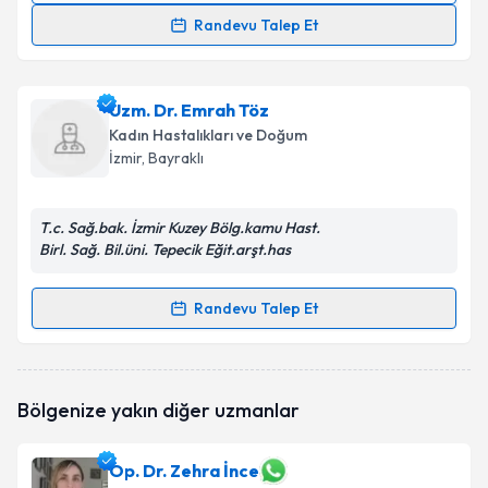
Randevu Talep Et
Op. Dr. Feyza Ağaca Güler
için randevu takvimi
talebi oluşturun. Size bu uzmandan randevu almanız
Uzm. Dr. Emrah Töz
için bir takvim hazırlandığında e-posta ile
bilgilendireceğiz.
Kadın Hastalıkları ve Doğum
İzmir
, Bayraklı
E-posta Adresiniz
T.c. Sağ.bak. İzmir Kuzey Bölg.kamu Hast.
Birl. Sağ. Bil.üni. Tepecik Eğit.arşt.has
Kişisel verilerimin işlenmesine ilişkin
Aydınlatma
Metni
'ni okudum ve kişisel verilerimin belirtilen
Randevu Talep Et
Randevu Takvimi Talebi
kapsamda işlenmesini kabul ediyorum.
Uzm. Dr. Emrah Töz
için randevu takvimi talebi
Takvim Talebini Gönder
Bölgenize yakın diğer uzmanlar
oluşturun. Size bu uzmandan randevu almanız için bir
takvim hazırlandığında e-posta ile bilgilendireceğiz.
Op. Dr. Zehra İnce
E-posta Adresiniz