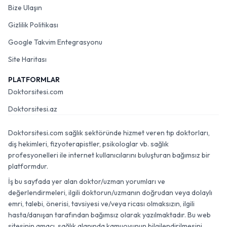
Bize Ulaşın
Gizlilik Politikası
Google Takvim Entegrasyonu
Site Haritası
PLATFORMLAR
Doktorsitesi.com
Doktorsitesi.az
Doktorsitesi.com sağlık sektöründe hizmet veren tıp doktorları,
diş hekimleri, fizyoterapistler, psikologlar vb. sağlık
profesyonelleri ile internet kullanıcılarını buluşturan bağımsız bir
platformdur.
İş bu sayfada yer alan doktor/uzman yorumları ve
değerlendirmeleri, ilgili doktorun/uzmanın doğrudan veya dolaylı
emri, talebi, önerisi, tavsiyesi ve/veya ricası olmaksızın, ilgili
hasta/danışan tarafından bağımsız olarak yazılmaktadır. Bu web
sitesinin amacı, sağlık alanında kamuoyunun bilgilendirilmesini