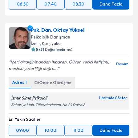
06:50
07:40
08:30
Daha Fazla
Psk. Dan. Oktay Yüksel
Psikolojik Danışman
İzmir
, Karşıyaka
5
(
31
Değerlendirme)
İçeri girdiğiniz andan itibaren, Güven verici iletişimi,
Devamı
mesleki yeterliliği doğru...
Adres
1
Online Görüşme
İzmir Sima Psikoloji
Haritada Göster
Bahariye Mah. Zübeyde Hanım, No:24 Daire:2
En Yakın Saatler
09:00
10:00
11:00
Daha Fazla