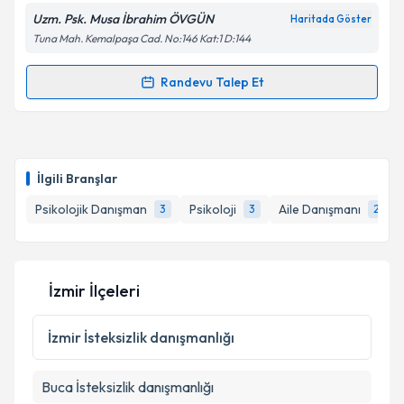
Uzm. Psk. Musa İbrahim ÖVGÜN
Haritada Göster
Tuna Mah. Kemalpaşa Cad. No:146 Kat:1 D:144
Kişisel verilerimin işlenmesine ilişkin
Aydınlatma
Randevu Talep Et
Randevu Takvimi Talebi
Metni
'ni okudum ve kişisel verilerimin belirtilen
kapsamda işlenmesini kabul ediyorum.
Uzm. Psk. Musa İbrahim ÖVGÜN
için randevu
takvimi talebi oluşturun. Size bu uzmandan randevu
Takvim Talebini Gönder
İlgili Branşlar
almanız için bir takvim hazırlandığında e-posta ile
bilgilendireceğiz.
Psikolojik Danışman
Psikoloji
Aile Danışmanı
3
3
2
E-posta Adresiniz
İzmir İlçeleri
Kişisel verilerimin işlenmesine ilişkin
Aydınlatma
İzmir
İsteksizlik danışmanlığı
Metni
'ni okudum ve kişisel verilerimin belirtilen
kapsamda işlenmesini kabul ediyorum.
Buca
İsteksizlik danışmanlığı