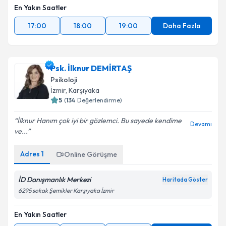
En Yakın Saatler
17:00
18:00
19:00
Daha Fazla
Psk. İlknur DEMİRTAŞ
Psikoloji
İzmir
, Karşıyaka
5
(
134
Değerlendirme)
İlknur Hanım çok iyi bir gözlemci. Bu sayede kendime
Devamı
ve...
Adres
1
Online Görüşme
İD Danışmanlık Merkezi
Haritada Göster
6295 sokak Şemikler Karşıyaka İzmir
En Yakın Saatler