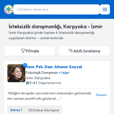
Doktor, klinik ara...
İsteksizlik danışmanlığı, Karşıyaka - İzmir
İzmir
Karşıyaka
içinde toplam
6
İsteksizlik danışmanlığı
uygulayan doktor - uzman bulundu
Filtrele
Akıllı Sıralama
Uzm. Psk. Dan. Ahunur Soysal
Psikolojik Danışman
+
1
diğer
İzmir
, Karşıyaka
5
(
67
Değerlendirme)
Aldığım terapiler sorunlarımın üstesinden gelmemde
Devamı
her zaman pozitif etki gösterdi....
Adres
1
Online Görüşme