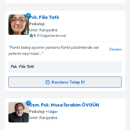
Psk. Filiz Tatlı
Psikoloji
İzmir
, Karşıyaka
5
(
1
Değerlendirme)
Farklı bakış açısının yanısıra farklı çözümlerde var
Devamı
yeterki neyi nasıl...
Psk. Filiz Tatlı
Randevu Talep Et
Randevu Takvimi Talebi
Psk. Filiz Tatlı
için randevu takvimi talebi oluşturun.
Uzm. Psk. Musa İbrahim ÖVGÜN
Size bu uzmandan randevu almanız için bir takvim
Psikoloji
+
1
diğer
hazırlandığında e-posta ile bilgilendireceğiz.
İzmir
, Karşıyaka
E-posta Adresiniz