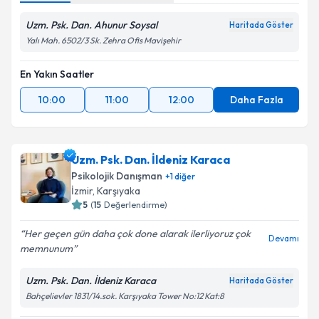
Uzm. Psk. Dan. Ahunur Soysal
Haritada Göster
Yalı Mah. 6502/3 Sk. Zehra Ofis Mavişehir
En Yakın Saatler
10:00
11:00
12:00
Daha Fazla
Uzm. Psk. Dan. İldeniz Karaca
Psikolojik Danışman
+
1
diğer
İzmir
, Karşıyaka
5
(
15
Değerlendirme)
Her geçen gün daha çok done alarak ilerliyoruz çok
Devamı
memnunum
Uzm. Psk. Dan. İldeniz Karaca
Haritada Göster
Bahçelievler 1831/14.sok. Karşıyaka Tower No:12 Kat:8