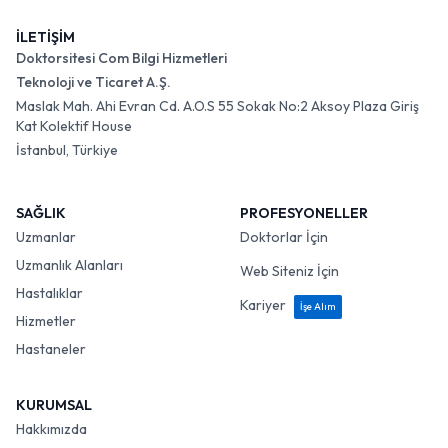
İLETİŞİM
Doktorsitesi Com Bilgi Hizmetleri
Teknoloji ve Ticaret A.Ş.
Maslak Mah. Ahi Evran Cd. A.O.S 55 Sokak No:2 Aksoy Plaza Giriş
Kat Kolektif House
İstanbul, Türkiye
SAĞLIK
PROFESYONELLER
Uzmanlar
Doktorlar İçin
Uzmanlık Alanları
Web Siteniz İçin
Hastalıklar
Kariyer
İşe Alım
Hizmetler
Hastaneler
KURUMSAL
Hakkımızda