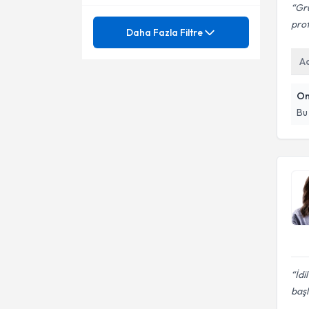
Gru
Klinik Psikolog
Mezuniyet
prof
Aile İçi İletişim Sorunları
Daha Fazla Filtre
Psikoloji
Aile Terapisi
Ünvan
A
0-6 Yaş Çocuklarda Gelişim
Süreçleri
Anksiyete Bozuklukları
Ağlama ve Öfke Nöbetleri
On
Esenyurt Üniversitesi
Bu
Bilişsel ve Davranışçı Terapi
Aile-Çift Danışmanlığı
Klinik Psikolog
Bireysel Terapi
Aile Danışmanlığı
Boşanma Oryantasyonu ve
Aile İçi İletişim Sorunları
Evlilik Krizleri
Cinsel İşlev Bozuklukları
Aile İçi İletişimsizlik
Cinsel Terapi
Aile İçi İletişim
Çocuk - Ergen Psikolojisi
Aile İçi Sağlıklı İletişim
İdi
Depresyon
başl
Aile İçi Sorunlar