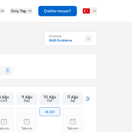
Giriş Yap
Doktor musun?
Sıralama
Akıllı Sıralama
1
8 Ağu
9 Ağu
10 Ağu
11 Ağu
Cmt
Paz
Pzt
Sal
16:00
Takvim
Takvim
Takvim