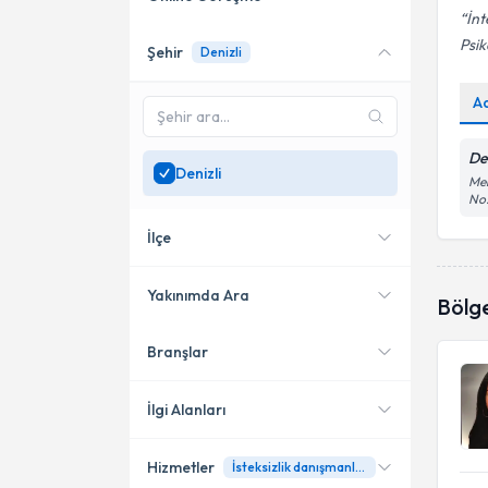
İnt
Psik
Şehir
Denizli
Online danışmanlık sunan
uzmanları göster
A
Sadece
Denizli
bölgesinde
uzman ara
De
Denizli
Me
No:
İlçe
Yakınımda Ara
Bölg
Branşlar
Konumuma yakın uzmanları
Merkezefendi
göster
İlgi Alanları
Hizmetler
İsteksizlik danışmanlığı
Aile Danışmanı (Psikolog)