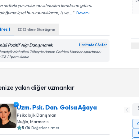
ka
ernetteki yorumlarına istinaden kendisine gittim.
oloğuma içsel huzursuzluklarım, iş ve...
Devamı
dres
1
Online Görüşme
nizli Pozitif Algı Danışmanlık
Haritada Göster
hmetçik Mahallesi Zübeyde Hanım Caddesi Kamber Apartmanı
 128 / 1 pamukkale
enize yakın diğer uzmanlar
Uzm. Psk. Dan. Golsa Ağaya
Psikolojik Danışman
Muğla
, Marmaris
5
(
16
Değerlendirme)