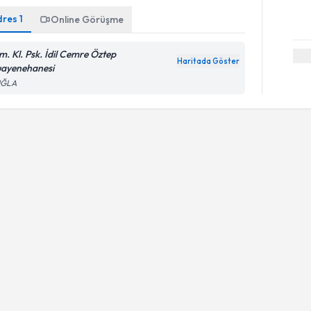
dres
1
Online Görüşme
m. Kl. Psk. İdil Cemre Öztep
Haritada Göster
ayenehanesi
ĞLA