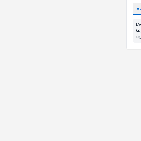
Aile içinde yaşanan travma
A
Uz
Mu
MU