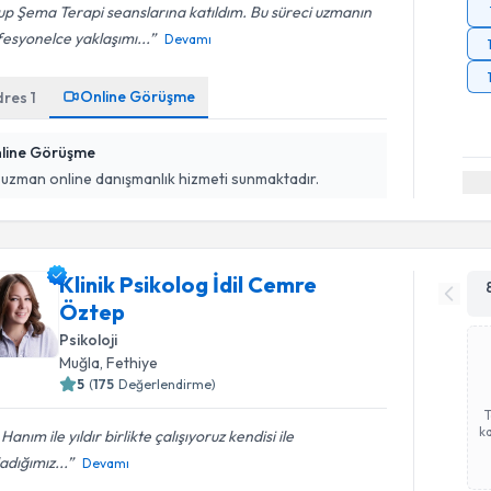
p Şema Terapi seanslarına katıldım. Bu süreci uzmanın
esyonelce yaklaşımı...
Devamı
Online Görüşme
dres
1
line Görüşme
 uzman online danışmanlık hizmeti sunmaktadır.
Klinik Psikolog İdil Cemre
Öztep
Psikoloji
Muğla
, Fethiye
5
(
175
Değerlendirme)
ka
l Hanım ile yıldır birlikte çalışıyoruz kendisi ile
adığımız...
Devamı