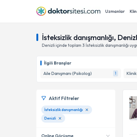
Uzmanlar
Klin
İsteksizlik danışmanlığı, Denizl
Denizli
içinde toplam
3
İsteksizlik danışmanlığı
uyg
İlgili Branşlar
Aile Danışmanı (Psikolog)
Klini
1
Aktif Filtreler
İsteksizlik danışmanlığı
Denizli
Online Görüşme