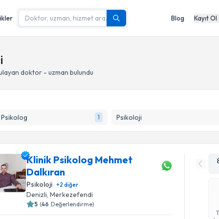
ikler
Blog
Kayıt Ol
i
ulayan doktor - uzman bulundu
k Psikolog
Psikoloji
1
Klinik Psikolog Mehmet
Dalkıran
Psikoloji
+
2
diğer
Denizli
, Merkezefendi
5
(
46
Değerlendirme)