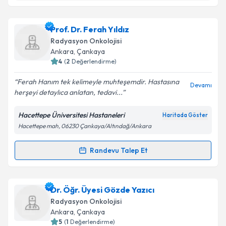
Uzm. Dr. Havva Karabuğa
için randevu takvimi
Prof. Dr. Ferah Yıldız
Takvim Talebini Gönder
talebi oluşturun. Size bu uzmandan randevu almanız
Radyasyon Onkolojisi
için bir takvim hazırlandığında e-posta ile
Ankara
, Çankaya
bilgilendireceğiz.
4
(
2
Değerlendirme)
E-posta Adresiniz
Ferah Hanım tek kelimeyle muhteşemdir. Hastasına
Devamı
herşeyi detaylıca anlatan, tedavi...
Hacettepe Üniversitesi Hastaneleri
Haritada Göster
Hacettepe mah, 06230 Çankaya/Altındağ/Ankara
Kişisel verilerimin işlenmesine ilişkin
Aydınlatma
Metni
'ni okudum ve kişisel verilerimin belirtilen
kapsamda işlenmesini kabul ediyorum.
Randevu Talep Et
Randevu Takvimi Talebi
Takvim Talebini Gönder
Prof. Dr. Ferah Yıldız
için randevu takvimi talebi
Dr. Öğr. Üyesi Gözde Yazıcı
oluşturun. Size bu uzmandan randevu almanız için bir
Radyasyon Onkolojisi
takvim hazırlandığında e-posta ile bilgilendireceğiz.
Ankara
, Çankaya
5
(
1
Değerlendirme)