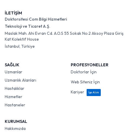
İLETİŞİM
Doktorsitesi Com Bilgi Hizmetleri
Teknoloji ve Ticaret A.Ş.
Maslak Mah. Ahi Evran Cd. A.O.S 55 Sokak No:2 Aksoy Plaza Giriş
Kat Kolektif House
İstanbul, Türkiye
SAĞLIK
PROFESYONELLER
Uzmanlar
Doktorlar İçin
Uzmanlık Alanları
Web Siteniz İçin
Hastalıklar
Kariyer
İşe Alım
Hizmetler
Hastaneler
KURUMSAL
Hakkımızda