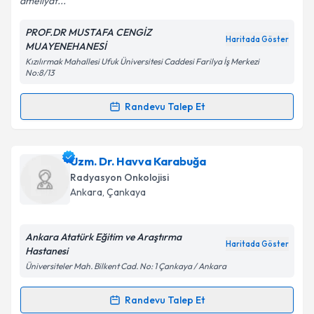
ameliyat...
PROF.DR MUSTAFA CENGİZ
Haritada Göster
MUAYENEHANESİ
Kişisel verilerimin işlenmesine ilişkin
Aydınlatma
Kızılırmak Mahallesi Ufuk Üniversitesi Caddesi Farilya İş Merkezi
Metni
'ni okudum ve kişisel verilerimin belirtilen
No:8/13
kapsamda işlenmesini kabul ediyorum.
Randevu Talep Et
Randevu Takvimi Talebi
Takvim Talebini Gönder
Prof. Dr. Mustafa Cengiz
için randevu takvimi talebi
Uzm. Dr. Havva Karabuğa
oluşturun. Size bu uzmandan randevu almanız için bir
Radyasyon Onkolojisi
takvim hazırlandığında e-posta ile bilgilendireceğiz.
Ankara
, Çankaya
E-posta Adresiniz
Ankara Atatürk Eğitim ve Araştırma
Haritada Göster
Hastanesi
Üniversiteler Mah. Bilkent Cad. No: 1 Çankaya / Ankara
Kişisel verilerimin işlenmesine ilişkin
Aydınlatma
Metni
'ni okudum ve kişisel verilerimin belirtilen
Randevu Talep Et
Randevu Takvimi Talebi
kapsamda işlenmesini kabul ediyorum.