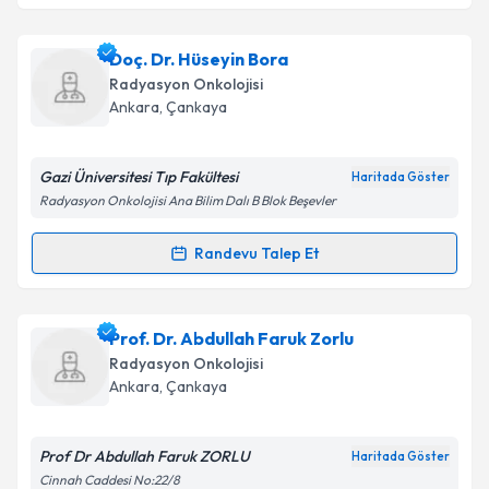
Metni
'ni okudum ve kişisel verilerimin belirtilen
kapsamda işlenmesini kabul ediyorum.
Uzm. Dr. Alpaslan Mayadağlı
için randevu takvimi
Doç. Dr. Hüseyin Bora
talebi oluşturun. Size bu uzmandan randevu almanız
Radyasyon Onkolojisi
için bir takvim hazırlandığında e-posta ile
Takvim Talebini Gönder
Ankara
, Çankaya
bilgilendireceğiz.
E-posta Adresiniz
Gazi Üniversitesi Tıp Fakültesi
Haritada Göster
Radyasyon Onkolojisi Ana Bilim Dalı B Blok Beşevler
Randevu Talep Et
Randevu Takvimi Talebi
Kişisel verilerimin işlenmesine ilişkin
Aydınlatma
Metni
'ni okudum ve kişisel verilerimin belirtilen
kapsamda işlenmesini kabul ediyorum.
Doç. Dr. Hüseyin Bora
için randevu takvimi talebi
Prof. Dr. Abdullah Faruk Zorlu
oluşturun. Size bu uzmandan randevu almanız için bir
Radyasyon Onkolojisi
takvim hazırlandığında e-posta ile bilgilendireceğiz.
Takvim Talebini Gönder
Ankara
, Çankaya
E-posta Adresiniz
Prof Dr Abdullah Faruk ZORLU
Haritada Göster
Cinnah Caddesi No:22/8