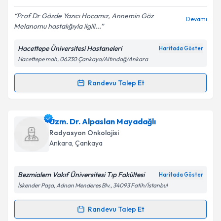
E-posta Adresiniz
Prof Dr Gözde Yazıcı Hocamız, Annemin Göz
Devamı
Melanomu hastalığıyla ilgili...
Hacettepe Üniversitesi Hastaneleri
Haritada Göster
Kişisel verilerimin işlenmesine ilişkin
Aydınlatma
Hacettepe mah, 06230 Çankaya/Altındağ/Ankara
Metni
'ni okudum ve kişisel verilerimin belirtilen
kapsamda işlenmesini kabul ediyorum.
Randevu Talep Et
Randevu Takvimi Talebi
Takvim Talebini Gönder
Dr. Öğr. Üyesi Gözde Yazıcı
için randevu takvimi
Uzm. Dr. Alpaslan Mayadağlı
talebi oluşturun. Size bu uzmandan randevu almanız
Radyasyon Onkolojisi
için bir takvim hazırlandığında e-posta ile
Ankara
, Çankaya
bilgilendireceğiz.
E-posta Adresiniz
Bezmialem Vakıf Üniversitesi Tıp Fakültesi
Haritada Göster
İskender Paşa, Adnan Menderes Blv., 34093 Fatih/İstanbul
Randevu Talep Et
Randevu Takvimi Talebi
Kişisel verilerimin işlenmesine ilişkin
Aydınlatma