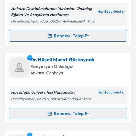
Ankara Dr.abdurahman Yurtaslan Onkolojı
Haritada Göster
Kişisel verilerimin işlenmesine ilişkin
Aydınlatma
Eğıtım Ve Araştirma Hastanesı
Metni
'ni okudum ve kişisel verilerimin belirtilen
Demetevler, Vatan Cad., 06200 Yenimahalle/Ankara
kapsamda işlenmesini kabul ediyorum.
Randevu Talep Et
Randevu Takvimi Talebi
Takvim Talebini Gönder
Dr. Nuri Uslu
için randevu takvimi talebi oluşturun.
Dr. Hüsnü Murat Gürkaynak
Size bu uzmandan randevu almanız için bir takvim
Radyasyon Onkolojisi
hazırlandığında e-posta ile bilgilendireceğiz.
Ankara
, Çankaya
E-posta Adresiniz
Hacettepe Üniversitesi Hastaneleri
Haritada Göster
Hacettepe mah, 06230 Çankaya/Altındağ/Ankara
Kişisel verilerimin işlenmesine ilişkin
Aydınlatma
Randevu Talep Et
Randevu Takvimi Talebi
Metni
'ni okudum ve kişisel verilerimin belirtilen
kapsamda işlenmesini kabul ediyorum.