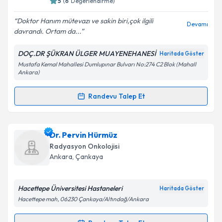
5
(
6
Değerlendirme)
E-posta Adresiniz
Doktor Hanım mütevazı ve sakin biri,çok ilgili
Devamı
davrandı. Ortam da...
DOÇ.DR ŞÜKRAN ÜLGER MUAYENEHANESİ
Haritada Göster
Kişisel verilerimin işlenmesine ilişkin
Aydınlatma
Mustafa Kemal Mahallesi Dumlupınar Bulvarı No:274 C2 Blok (Mahall
Metni
'ni okudum ve kişisel verilerimin belirtilen
Ankara)
kapsamda işlenmesini kabul ediyorum.
Randevu Talep Et
Randevu Takvimi Talebi
Takvim Talebini Gönder
Prof. Dr. Şükran Ülger
için randevu takvimi talebi
Dr. Pervin Hürmüz
oluşturun. Size bu uzmandan randevu almanız için bir
Radyasyon Onkolojisi
takvim hazırlandığında e-posta ile bilgilendireceğiz.
Ankara
, Çankaya
E-posta Adresiniz
Hacettepe Üniversitesi Hastaneleri
Haritada Göster
Hacettepe mah, 06230 Çankaya/Altındağ/Ankara