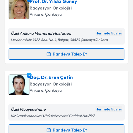
Prof. Dr. Müge Akmansu
için randevu takvimi talebi
Prof. Dr. Yıldız Güney
oluşturun. Size bu uzmandan randevu almanız için bir
Radyasyon Onkolojisi
takvim hazırlandığında e-posta ile bilgilendireceğiz.
Ankara
, Çankaya
E-posta Adresiniz
Özel Ankara Memorıal Hastanesı
Haritada Göster
Mevlana Bulv. 1422. Sok. No:4, Balgat, 06520 Çankaya/Ankara
Kişisel verilerimin işlenmesine ilişkin
Aydınlatma
Randevu Talep Et
Randevu Takvimi Talebi
Metni
'ni okudum ve kişisel verilerimin belirtilen
kapsamda işlenmesini kabul ediyorum.
Prof. Dr. Yıldız Güney
için randevu takvimi talebi
Doç. Dr. Eren Çetin
oluşturun. Size bu uzmandan randevu almanız için bir
Takvim Talebini Gönder
Radyasyon Onkolojisi
takvim hazırlandığında e-posta ile bilgilendireceğiz.
Ankara
, Çankaya
E-posta Adresiniz
Özel Muayenehane
Haritada Göster
Kızılırmak Mahallesi Ufuk üniversitesi Caddesi No:25/2
Kişisel verilerimin işlenmesine ilişkin
Aydınlatma
Randevu Talep Et