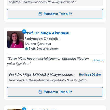
Söğütözü Caddesi,2165 Sokak No:6 Söğütözü 06520
Kişisel verilerimin işlenmesine ilişkin
Aydınlatma
Randevu Talep Et
Randevu Takvimi Talebi
Metni
'ni okudum ve kişisel verilerimin belirtilen
kapsamda işlenmesini kabul ediyorum.
Doç. Dr. Petek Erpolat
için randevu takvimi talebi
Prof. Dr. Müge Akmansu
oluşturun. Size bu uzmandan randevu almanız için bir
Takvim Talebini Gönder
Radyasyon Onkolojisi
takvim hazırlandığında e-posta ile bilgilendireceğiz.
Ankara
, Çankaya
5
(
28
Değerlendirme)
E-posta Adresiniz
Sayın Müge hocam hastalığımın en başından itibaren
Devamı
yakın ilgisi ile...
Prof. Dr. Müge AKMANSU Muayenehanesi
Haritada Göster
Kişisel verilerimin işlenmesine ilişkin
Aydınlatma
Next Level Ofis Binası (Armada karşısı) Kat:9 No:43 Söğütözü
Metni
'ni okudum ve kişisel verilerimin belirtilen
kapsamda işlenmesini kabul ediyorum.
Randevu Talep Et
Randevu Takvimi Talebi
Takvim Talebini Gönder