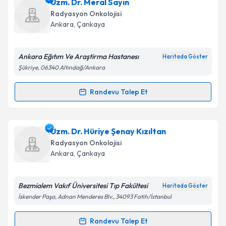
Dr. Hüsnü Murat Gürkaynak
için randevu takvimi
Uzm. Dr. Meral Sayın
talebi oluşturun. Size bu uzmandan randevu almanız
Takvim Talebini Gönder
Radyasyon Onkolojisi
için bir takvim hazırlandığında e-posta ile
Ankara
, Çankaya
bilgilendireceğiz.
E-posta Adresiniz
Ankara Eğıtım Ve Araştirma Hastanesı
Haritada Göster
Şükriye, 06340 Altındağ/Ankara
Randevu Talep Et
Randevu Takvimi Talebi
Kişisel verilerimin işlenmesine ilişkin
Aydınlatma
Metni
'ni okudum ve kişisel verilerimin belirtilen
kapsamda işlenmesini kabul ediyorum.
Uzm. Dr. Meral Sayın
için randevu takvimi talebi
Uzm. Dr. Hüriye Şenay Kızıltan
oluşturun. Size bu uzmandan randevu almanız için bir
Radyasyon Onkolojisi
takvim hazırlandığında e-posta ile bilgilendireceğiz.
Takvim Talebini Gönder
Ankara
, Çankaya
E-posta Adresiniz
Bezmialem Vakıf Üniversitesi Tıp Fakültesi
Haritada Göster
İskender Paşa, Adnan Menderes Blv., 34093 Fatih/İstanbul
Kişisel verilerimin işlenmesine ilişkin
Aydınlatma
Randevu Talep Et