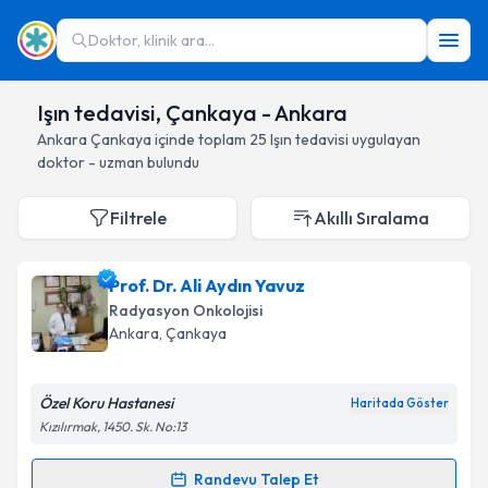
Doktor, klinik ara...
Işın tedavisi, Çankaya - Ankara
Ankara
Çankaya
içinde toplam
25
Işın tedavisi
uygulayan
doktor - uzman bulundu
Filtrele
Akıllı Sıralama
Prof. Dr. Ali Aydın Yavuz
Radyasyon Onkolojisi
Ankara
, Çankaya
Özel Koru Hastanesi
Haritada Göster
Kızılırmak, 1450. Sk. No:13
Randevu Talep Et