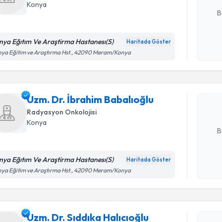
Konya
B
nya Eğıtım Ve Araştirma Hastanesı(S)
Haritada Göster
Randevu T
Kişisel
ya Eğitim ve Araştırma Hst., 42090 Meram/Konya
okudum
işlenm
Uzm. Dr. 
oluşturun. 
Uzm. Dr. İbrahim Babalıoğlu
hazırlandığ
Radyasyon Onkolojisi
E-posta Ad
Konya
B
nya Eğıtım Ve Araştirma Hastanesı(S)
Haritada Göster
Randevu T
Kişisel
ya Eğitim ve Araştırma Hst., 42090 Meram/Konya
okudum
işlenm
Uzm. Dr. S
oluşturun. 
Uzm. Dr. Sıddıka Halıcıoğlu
hazırlandığ