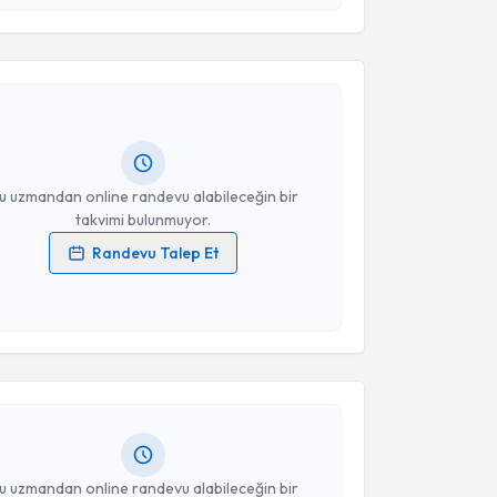
akvimi Talebi
Takvim Talebini Gönder
ş Yavaş
için randevu takvimi talebi oluşturun. Size bu
ndevu almanız için bir takvim hazırlandığında e-
lgilendireceğiz.
resiniz
u uzmandan online randevu alabileceğin bir
takvimi bulunmuyor.
Randevu Talep Et
 verilerimin işlenmesine ilişkin
Aydınlatma Metni
'ni
akvimi Talebi
 ve kişisel verilerimin belirtilen kapsamda
esini kabul ediyorum.
y İren
için randevu takvimi talebi oluşturun. Size bu
Takvim Talebini Gönder
ndevu almanız için bir takvim hazırlandığında e-
lgilendireceğiz.
resiniz
u uzmandan online randevu alabileceğin bir