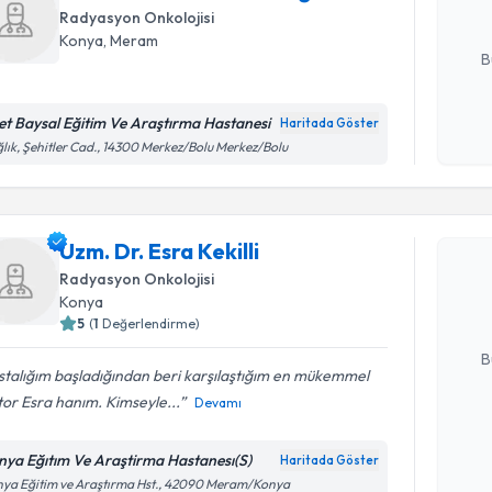
Radyasyon Onkolojisi
E-posta Ad
Konya
, Meram
B
zet Baysal Eğitim Ve Araştırma Hastanesi
Haritada Göster
Kişisel
lık, Şehitler Cad., 14300 Merkez/Bolu Merkez/Bolu
okudum
Randevu T
işlenm
Uzm. Dr. E
Uzm. Dr. Esra Kekilli
bu uzmandan
Radyasyon Onkolojisi
posta ile bi
Konya
5
(
1
Değerlendirme)
E-posta Ad
B
talığım başladığından beri karşılaştığım en mükemmel
or Esra hanım. Kimseyle...
Devamı
Kişisel
okudum
nya Eğıtım Ve Araştirma Hastanesı(S)
Haritada Göster
işlenm
ya Eğitim ve Araştırma Hst., 42090 Meram/Konya