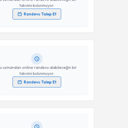
takvimi bulunmuyor.
Randevu Talep Et
akvimi Talebi
 verilerimin işlenmesine ilişkin
Aydınlatma Metni
'ni
 ve kişisel verilerimin belirtilen kapsamda
esini kabul ediyorum.
Ahmet Büyükyörük
için randevu takvimi talebi
Size bu uzmandan randevu almanız için bir takvim
ında e-posta ile bilgilendireceğiz.
Takvim Talebini Gönder
resiniz
u uzmandan online randevu alabileceğin bir
takvimi bulunmuyor.
Randevu Talep Et
akvimi Talebi
 verilerimin işlenmesine ilişkin
Aydınlatma Metni
'ni
 ve kişisel verilerimin belirtilen kapsamda
esini kabul ediyorum.
Meral Büyükterzi
için randevu takvimi talebi
Size bu uzmandan randevu almanız için bir takvim
ında e-posta ile bilgilendireceğiz.
Takvim Talebini Gönder
resiniz