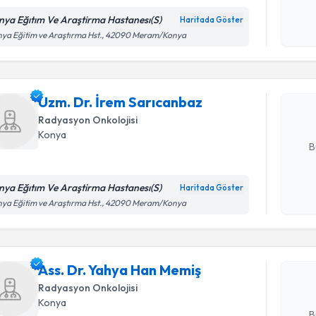
nya Eğıtım Ve Araştirma Hastanesı(S)
Haritada Göster
Randevu T
Kişisel
ya Eğitim ve Araştırma Hst., 42090 Meram/Konya
okudum
işlenm
Uzm. Dr. 
oluşturun. 
Uzm. Dr. İrem Sarıcanbaz
hazırlandığ
Radyasyon Onkolojisi
E-posta Ad
Konya
B
nya Eğıtım Ve Araştirma Hastanesı(S)
Haritada Göster
Randevu T
Kişisel
ya Eğitim ve Araştırma Hst., 42090 Meram/Konya
okudum
işlenm
Ass. Dr. 
oluşturun. 
Ass. Dr. Yahya Han Memiş
hazırlandığ
Radyasyon Onkolojisi
E-posta Ad
Konya
B