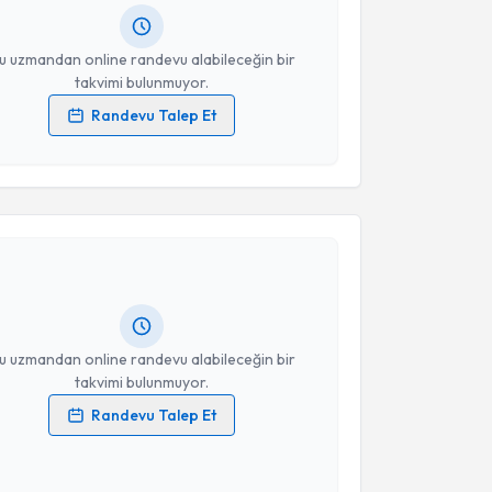
resiniz
u uzmandan online randevu alabileceğin bir
takvimi bulunmuyor.
Randevu Talep Et
 verilerimin işlenmesine ilişkin
Aydınlatma Metni
'ni
 ve kişisel verilerimin belirtilen kapsamda
akvimi Talebi
esini kabul ediyorum.
sra Kekilli
için randevu takvimi talebi oluşturun. Size
Takvim Talebini Gönder
 randevu almanız için bir takvim hazırlandığında e-
lgilendireceğiz.
resiniz
u uzmandan online randevu alabileceğin bir
takvimi bulunmuyor.
Randevu Talep Et
 verilerimin işlenmesine ilişkin
Aydınlatma Metni
'ni
 ve kişisel verilerimin belirtilen kapsamda
esini kabul ediyorum.