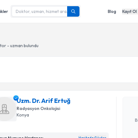
ikler
Blog
Kayıt Ol
tor - uzman bulundu
Randevu T
Uzm. Dr. A
bu uzmandan
Uzm. Dr. Arif Ertuğ
posta ile bi
Radyasyon Onkolojisi
E-posta Ad
Konya
B