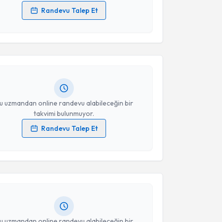
Randevu Talep Et
akvimi Talebi
 verilerimin işlenmesine ilişkin
Aydınlatma Metni
'ni
 ve kişisel verilerimin belirtilen kapsamda
esini kabul ediyorum.
İrem Sarıcanbaz
için randevu takvimi talebi
Size bu uzmandan randevu almanız için bir takvim
ında e-posta ile bilgilendireceğiz.
Takvim Talebini Gönder
resiniz
u uzmandan online randevu alabileceğin bir
takvimi bulunmuyor.
Randevu Talep Et
akvimi Talebi
 verilerimin işlenmesine ilişkin
Aydınlatma Metni
'ni
 ve kişisel verilerimin belirtilen kapsamda
esini kabul ediyorum.
Yahya Han Memiş
için randevu takvimi talebi
Size bu uzmandan randevu almanız için bir takvim
ında e-posta ile bilgilendireceğiz.
Takvim Talebini Gönder
resiniz
u uzmandan online randevu alabileceğin bir