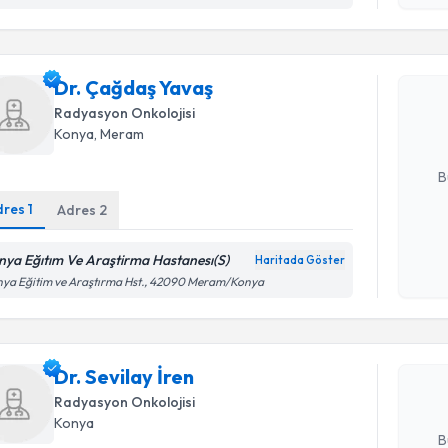
Randevu T
Dr. Çağda
Dr. Çağdaş Yavaş
uzmandan ra
posta ile bi
Radyasyon Onkolojisi
Konya
, Meram
E-posta Ad
B
dres
1
Adres
2
Kişisel
nya Eğıtım Ve Araştirma Hastanesı(S)
Haritada Göster
Randevu T
okudum
ya Eğitim ve Araştırma Hst., 42090 Meram/Konya
işlenm
Dr. Sevila
uzmandan ra
Dr. Sevilay İren
posta ile bi
Radyasyon Onkolojisi
E-posta Ad
Konya
B