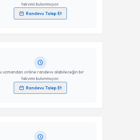
takvimi bulunmuyor.
Randevu Talep Et
akvimi Talebi
 verilerimin işlenmesine ilişkin
Aydınlatma Metni
'ni
 ve kişisel verilerimin belirtilen kapsamda
esini kabul ediyorum.
Meryem Aktan
için randevu takvimi talebi oluşturun.
andan randevu almanız için bir takvim
ında e-posta ile bilgilendireceğiz.
Takvim Talebini Gönder
resiniz
u uzmandan online randevu alabileceğin bir
takvimi bulunmuyor.
Randevu Talep Et
akvimi Talebi
 verilerimin işlenmesine ilişkin
Aydınlatma Metni
'ni
 ve kişisel verilerimin belirtilen kapsamda
esini kabul ediyorum.
eliha Coşgun
için randevu takvimi talebi oluşturun.
andan randevu almanız için bir takvim
ında e-posta ile bilgilendireceğiz.
Takvim Talebini Gönder
resiniz