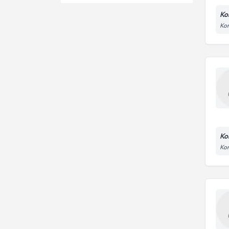
Lenfoma
Işın tedavisi
Ko
Nazofarenks
Kon
Kanser görüntüleme kanser
Ass. Dr.
deteksiyonu
Rektum Kanseri
Dr.
Adenokarsinom
Uzm. Dr.
Genel Radyasyon Onkolojisi
Akciğer Kanseri
Baş Ağrıları
Ko
Kon
Kolon Ca
Multiple Myeloma