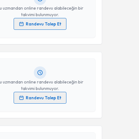
u uzmandan online randevu alabileceğin bir
takvimi bulunmuyor.
Randevu Talep Et
akvimi Talebi
 verilerimin işlenmesine ilişkin
Aydınlatma Metni
'ni
 ve kişisel verilerimin belirtilen kapsamda
esini kabul ediyorum.
İbrahim Babalıoğlu
için randevu takvimi talebi
Size bu uzmandan randevu almanız için bir takvim
ında e-posta ile bilgilendireceğiz.
Takvim Talebini Gönder
resiniz
u uzmandan online randevu alabileceğin bir
takvimi bulunmuyor.
Randevu Talep Et
akvimi Talebi
 verilerimin işlenmesine ilişkin
Aydınlatma Metni
'ni
 ve kişisel verilerimin belirtilen kapsamda
esini kabul ediyorum.
ıddıka Halıcıoğlu
için randevu takvimi talebi
Size bu uzmandan randevu almanız için bir takvim
ında e-posta ile bilgilendireceğiz.
Takvim Talebini Gönder