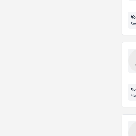
Ko
Kon
Ko
Kon