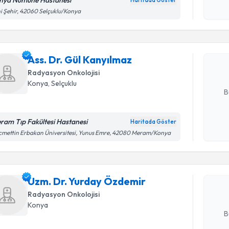
nya Numune Hastanesı
Haritada Göster
Randevu T
Kişisel
i Şehir, 42060 Selçuklu/Konya
okudum
işlenm
Ass. Dr. G
Size bu uzm
Ass. Dr. Gül Kanyılmaz
hazırlandığ
Radyasyon Onkolojisi
E-posta Ad
Konya
, Selçuklu
B
ram Tıp Fakültesi Hastanesi
Haritada Göster
Randevu T
Kişisel
mettin Erbakan Üniversitesi, Yunus Emre, 42080 Meram/Konya
okudum
işlenm
Uzm. Dr. 
oluşturun. 
Uzm. Dr. Yurday Özdemir
hazırlandığ
Radyasyon Onkolojisi
E-posta Ad
Konya
B