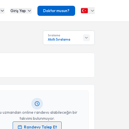
Giriş Yap
Doktor musun?
Sıralama
Akıllı Sıralama
akvimi Talebi
rif Ertuğ
için randevu takvimi talebi oluşturun. Size
 randevu almanız için bir takvim hazırlandığında e-
lgilendireceğiz.
resiniz
u uzmandan online randevu alabileceğin bir
takvimi bulunmuyor.
Randevu Talep Et