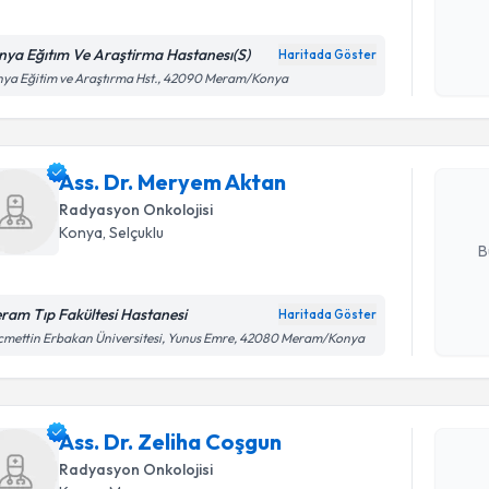
nya Eğıtım Ve Araştirma Hastanesı(S)
Haritada Göster
Randevu T
Kişisel
ya Eğitim ve Araştırma Hst., 42090 Meram/Konya
okudum
işlenm
Ass. Dr. 
Size bu uzm
Ass. Dr. Meryem Aktan
hazırlandığ
Radyasyon Onkolojisi
E-posta Ad
Konya
, Selçuklu
B
ram Tıp Fakültesi Hastanesi
Haritada Göster
Randevu T
Kişisel
mettin Erbakan Üniversitesi, Yunus Emre, 42080 Meram/Konya
okudum
işlenm
Ass. Dr. Z
Size bu uzm
Ass. Dr. Zeliha Coşgun
hazırlandığ
Radyasyon Onkolojisi
E-posta Ad