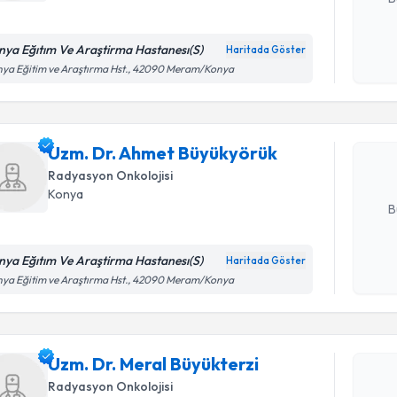
nya Eğıtım Ve Araştirma Hastanesı(S)
Haritada Göster
Randevu T
Kişisel
ya Eğitim ve Araştırma Hst., 42090 Meram/Konya
okudum
işlenm
Uzm. Dr. 
oluşturun. 
Uzm. Dr. Ahmet Büyükyörük
hazırlandığ
Radyasyon Onkolojisi
E-posta Ad
Konya
B
nya Eğıtım Ve Araştirma Hastanesı(S)
Haritada Göster
Randevu T
Kişisel
ya Eğitim ve Araştırma Hst., 42090 Meram/Konya
okudum
işlenm
Uzm. Dr. 
oluşturun. 
Uzm. Dr. Meral Büyükterzi
hazırlandığ
Radyasyon Onkolojisi
E-posta Ad