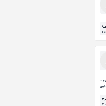
İz
Sağ
Has
dokt
Ko
Kon