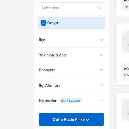
Ko
Yen
Konya
İlçe
Yakınımda Ara
Me
Branşlar
Konumuma yakın uzmanları
Meram
Nec
göster
Selçuklu
İlgi Alanları
Hizmetler
Işın tedavisi
Radyasyon Onkolojisi
Ünvan
Kronik Böbrek Hastalığı
Daha Fazla Filtre