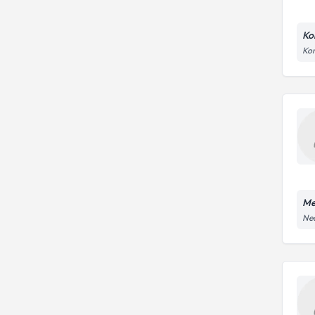
Ko
Kon
Me
Nec