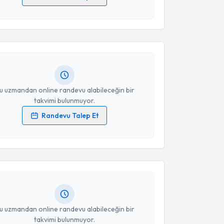
akvimi Talebi
 verilerimin işlenmesine ilişkin
Aydınlatma Metni
'ni
 ve kişisel verilerimin belirtilen kapsamda
esini kabul ediyorum.
ül Kanyılmaz
için randevu takvimi talebi oluşturun.
andan randevu almanız için bir takvim
ında e-posta ile bilgilendireceğiz.
Takvim Talebini Gönder
resiniz
u uzmandan online randevu alabileceğin bir
takvimi bulunmuyor.
Randevu Talep Et
akvimi Talebi
 verilerimin işlenmesine ilişkin
Aydınlatma Metni
'ni
 ve kişisel verilerimin belirtilen kapsamda
esini kabul ediyorum.
Yurday Özdemir
için randevu takvimi talebi
Size bu uzmandan randevu almanız için bir takvim
ında e-posta ile bilgilendireceğiz.
Takvim Talebini Gönder
resiniz
u uzmandan online randevu alabileceğin bir
takvimi bulunmuyor.