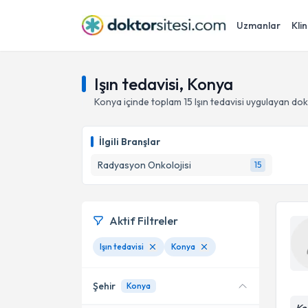
Uzmanlar
Klin
Işın tedavisi, Konya
Konya
içinde toplam
15
Işın tedavisi
uygulayan dok
İlgili Branşlar
Radyasyon Onkolojisi
15
Aktif Filtreler
Işın tedavisi
Konya
Şehir
Konya