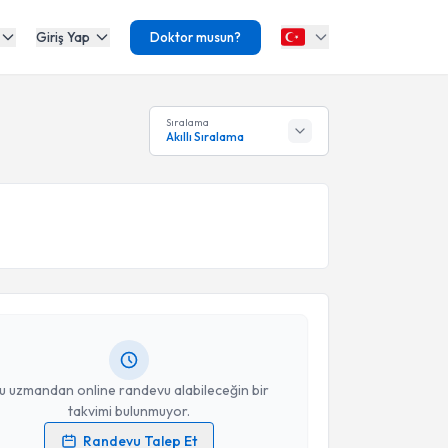
Giriş Yap
Doktor musun?
Sıralama
Akıllı Sıralama
akvimi Talebi
atma Pelin Cengiz
için randevu takvimi talebi
Size bu uzmandan randevu almanız için bir takvim
ında e-posta ile bilgilendireceğiz.
resiniz
u uzmandan online randevu alabileceğin bir
takvimi bulunmuyor.
Randevu Talep Et