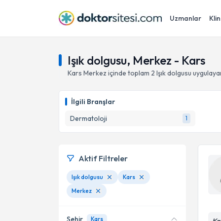
Uzmanlar
Klin
Işık dolgusu, Merkez - Kars
Kars
Merkez
içinde toplam
2
Işık dolgusu
uygulaya
İlgili Branşlar
Dermatoloji
1
Aktif Filtreler
Işık dolgusu
Kars
Merkez
Şehir
Kars