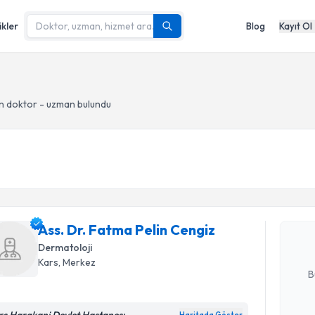
ikler
Blog
Kayıt Ol
n doktor - uzman bulundu
Randevu T
Ass. Dr. F
oluşturun. 
Ass. Dr. Fatma Pelin Cengiz
hazırlandığ
Dermatoloji
E-posta Ad
Kars
, Merkez
B