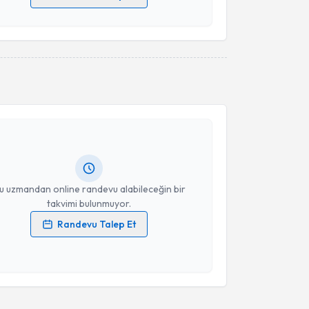
 verilerimin işlenmesine ilişkin
Aydınlatma Metni
'ni
 ve kişisel verilerimin belirtilen kapsamda
esini kabul ediyorum.
akvimi Talebi
Takvim Talebini Gönder
eyla Baykal
için randevu takvimi talebi oluşturun. Size
 randevu almanız için bir takvim hazırlandığında e-
lgilendireceğiz.
resiniz
u uzmandan online randevu alabileceğin bir
takvimi bulunmuyor.
Randevu Talep Et
 verilerimin işlenmesine ilişkin
Aydınlatma Metni
'ni
 ve kişisel verilerimin belirtilen kapsamda
esini kabul ediyorum.
Takvim Talebini Gönder