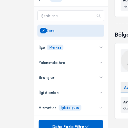
Ka
Yen
Kars
Bölg
İlçe
Merkez
Yakınımda Ara
Branşlar
Konumuma yakın uzmanları
Merkez
göster
A
İlgi Alanları
Ar
Hizmetler
Işık dolgusu
Çar
Dermatoloji
Ünvan
Aşırı Kıllanma
Daha Fazla Filtre