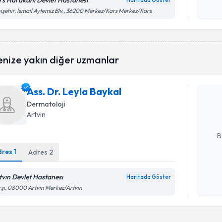
rs Harakani Devlet Hastanesı
Haritada Göster
Kişisel
işehir, İsmail Aytemiz Blv., 36200 Merkez/Kars Merkez/Kars
okudum
işlenm
Randevu T
enize yakın diğer uzmanlar
Ass. Dr. L
Ass. Dr. Leyla Baykal
bu uzmandan
posta ile bi
Dermatoloji
Artvin
E-posta Ad
B
dres
1
Adres
2
Kişisel
tvın Devlet Hastanesı
Haritada Göster
okudum
şı, 08000 Artvin Merkez/Artvin
işlenm