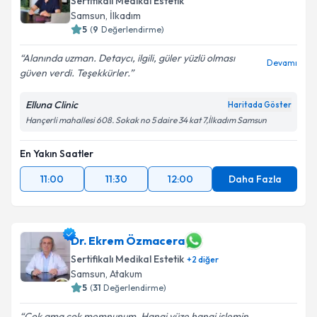
Sertifikalı Medikal Estetik
Samsun
, İlkadım
5
(
9
Değerlendirme)
Alanında uzman. Detaycı, ilgili, güler yüzlü olması
Devamı
güven verdi. Teşekkürler.
Elluna Clinic
Haritada Göster
Hançerli mahallesi 608. Sokak no 5 daire 34 kat 7,İlkadım Samsun
En Yakın Saatler
11:00
11:30
12:00
Daha Fazla
Dr. Ekrem Özmacera
Sertifikalı Medikal Estetik
+
2
diğer
Samsun
, Atakum
5
(
31
Değerlendirme)
Çok ama çok memnunum. Hangi yüze hangi işlemin