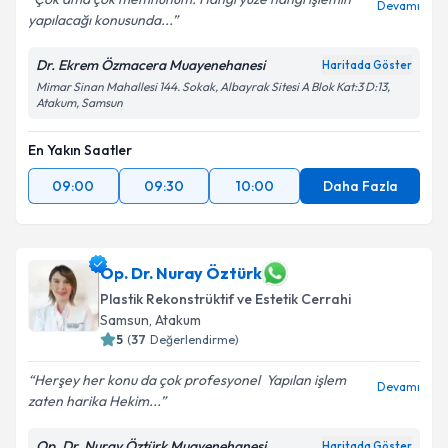
Devamı
yapılacağı konusunda...
Dr. Ekrem Özmacera Muayenehanesi
Haritada Göster
Mimar Sinan Mahallesi 144. Sokak, Albayrak Sitesi A Blok Kat:3 D:13,
Atakum, Samsun
En Yakın Saatler
09:00
09:30
10:00
Daha Fazla
Op. Dr. Nuray Öztürk
Plastik Rekonstrüktif ve Estetik Cerrahi
Samsun
, Atakum
5
(
37
Değerlendirme)
Herşey her konu da çok profesyonel ️ Yapılan işlem
Devamı
zaten harika Hekim...
Op. Dr. Nuray Öztürk Muayenehanesi
Haritada Göster