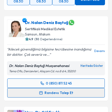
08:30
08:30
08:30
Dr. Nalan Deniz Baştuğ
Sertifikalı Medikal Estetik
Samsun
, Atakum
4.9
(
30
Değerlendirme)
Ailecek güvendiğimiz bilgisine tecrübesine inandığımız
Devamı
bir doktor. Çok severiz ve...
Dr. Nalan Deniz Baştuğ Muayenehanesi
Haritada Göster
Tema Ofis, Denizevleri, Alaçam Cd. no:8 d:4, 55200
0 (850) 811 52 45
Randevu Takvimi Talebi
Randevu Talep Et
Dr. Nalan Deniz Baştuğ
için randevu takvimi talebi
oluşturun. Size bu uzmandan randevu almanız için bir