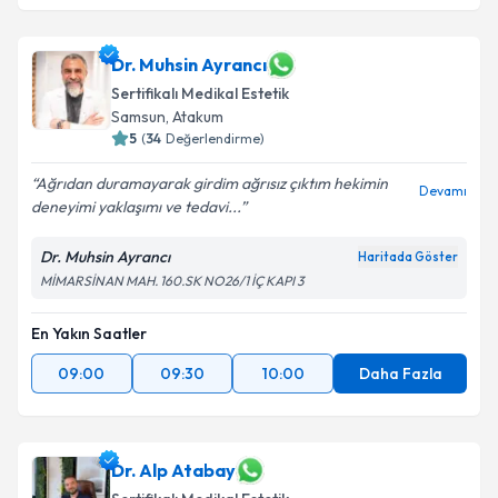
Dr. Muhsin Ayrancı
Sertifikalı Medikal Estetik
Samsun
, Atakum
5
(
34
Değerlendirme)
Ağrıdan duramayarak girdim ağrısız çıktım hekimin
Devamı
deneyimi yaklaşımı ve tedavi...
Dr. Muhsin Ayrancı
Haritada Göster
MİMARSİNAN MAH. 160.SK NO26/1 İÇ KAPI 3
En Yakın Saatler
09:00
09:30
10:00
Daha Fazla
Dr. Alp Atabay