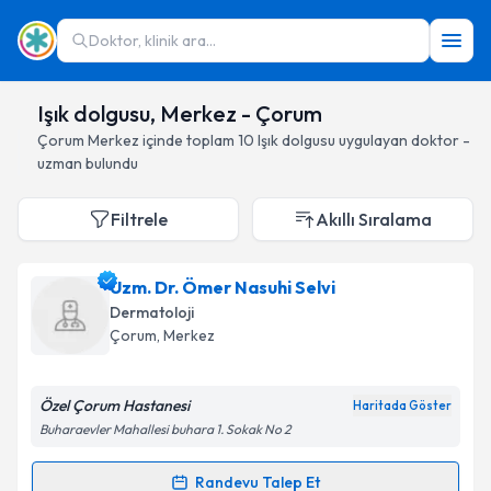
Doktor, klinik ara...
Işık dolgusu, Merkez - Çorum
Çorum
Merkez
içinde toplam
10
Işık dolgusu
uygulayan doktor -
uzman bulundu
Filtrele
Akıllı Sıralama
Uzm. Dr. Ömer Nasuhi Selvi
Dermatoloji
Çorum
, Merkez
Özel Çorum Hastanesi
Haritada Göster
Buharaevler Mahallesi buhara 1. Sokak No 2
Randevu Talep Et