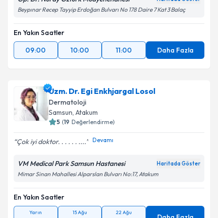
Beypınar Recep Tayyip Erdoğan Bulvarı No 178 Daire 7 Kat 3 Balaç
En Yakın Saatler
09:00
10:00
11:00
Daha Fazla
Uzm. Dr. Egi Enkhjargal Losol
Dermatoloji
Samsun
, Atakum
5
(
19
Değerlendirme)
Devamı
Çok iyi doktor. . . . . . ....
VM Medical Park Samsun Hastanesi
Haritada Göster
Mimar Sinan Mahallesi Alparslan Bulvarı No:17, Atakum
En Yakın Saatler
Yarın
15 Ağu
22 Ağu
Daha Fazla