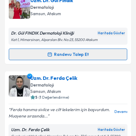
Uzm. Dr. Gül Fındık
takvim hazırlandığında e-posta ile bilgilendireceğiz.
Dermatoloji
E-posta Adresiniz
Samsun
, Atakum
Dr. Gül FINDIK Dermatoloji Kliniği
Haritada Göster
Kat:1, Mimarsinan, Alparslan Blv. No:23, 55200 Atakum
Kişisel verilerimin işlenmesine ilişkin
Aydınlatma
Metni
'ni okudum ve kişisel verilerimin belirtilen
Randevu Talep Et
kapsamda işlenmesini kabul ediyorum.
Randevu Takvimi Talebi
Takvim Talebini Gönder
Uzm. Dr. Gül Fındık
için randevu takvimi talebi
Uzm. Dr. Ferda Çelik
oluşturun. Size bu uzmandan randevu almanız için bir
Dermatoloji
takvim hazırlandığında e-posta ile bilgilendireceğiz.
Samsun
, Atakum
5
(
1
Değerlendirme)
E-posta Adresiniz
Ferda hanıma sivilce ve cilt lekelerim için başvurdum.
Devamı
Muayene sırasında...
Uzm. Dr. Ferda Çelik
Haritada Göster
Kişisel verilerimin işlenmesine ilişkin
Aydınlatma