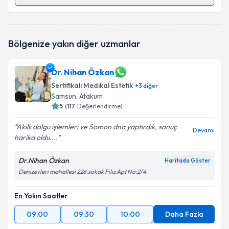
Randevu Takvimi Talebi
Uzm. Dr. Ömer Nasuhi Selvi
için randevu takvimi
Bölgenize yakın diğer uzmanlar
talebi oluşturun. Size bu uzmandan randevu almanız
için bir takvim hazırlandığında e-posta ile
bilgilendireceğiz.
Dr. Nihan Özkan
Sertifikalı Medikal Estetik
E-posta Adresiniz
+
3
diğer
Samsun
, Atakum
5
(
117
Değerlendirme)
Akıllı dolgu işlemleri ve Somon dna yaptırdık, sonuç
Devamı
Kişisel verilerimin işlenmesine ilişkin
Aydınlatma
harika oldu....
Metni
'ni okudum ve kişisel verilerimin belirtilen
kapsamda işlenmesini kabul ediyorum.
Dr.Nihan Özkan
Haritada Göster
Denizevleri mahallesi 226.sokak Filiz Apt No:2/4
Takvim Talebini Gönder
En Yakın Saatler
09:00
09:30
10:00
Daha Fazla