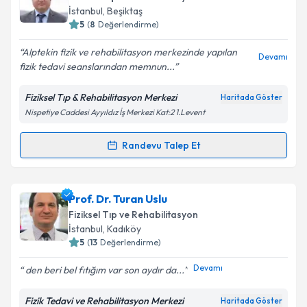
İstanbul
, Beşiktaş
5
(
8
Değerlendirme)
Alptekin fizik ve rehabilitasyon merkezinde yapılan
Devamı
fizik tedavi seanslarından memnun...
Fiziksel Tıp & Rehabilitasyon Merkezi
Haritada Göster
Nispetiye Caddesi Ayyıldız İş Merkezi Kat:2 1.Levent
Randevu Talep Et
Randevu Takvimi Talebi
Doç. Dr. Hasan Kerem Alptekin
için randevu takvimi
Prof. Dr. Turan Uslu
talebi oluşturun. Size bu uzmandan randevu almanız
Fiziksel Tıp ve Rehabilitasyon
için bir takvim hazırlandığında e-posta ile
İstanbul
, Kadıköy
bilgilendireceğiz.
5
(
13
Değerlendirme)
E-posta Adresiniz
Devamı
den beri bel fıtığım var son aydır da...
Fizik Tedavi ve Rehabilitasyon Merkezi
Haritada Göster