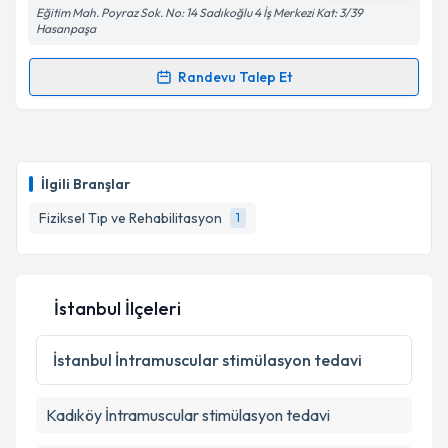
Eğitim Mah. Poyraz Sok. No: 14 Sadıkoğlu 4 İş Merkezi Kat: 3/39
Hasanpaşa
Kişisel verilerimin işlenmesine ilişkin
Aydınlatma
Metni
'ni okudum ve kişisel verilerimin belirtilen
Randevu Talep Et
kapsamda işlenmesini kabul ediyorum.
Randevu Takvimi Talebi
Takvim Talebini Gönder
Prof. Dr. Turan Uslu
için randevu takvimi talebi
oluşturun. Size bu uzmandan randevu almanız için bir
İlgili Branşlar
takvim hazırlandığında e-posta ile bilgilendireceğiz.
Fiziksel Tıp ve Rehabilitasyon
1
E-posta Adresiniz
İstanbul İlçeleri
Kişisel verilerimin işlenmesine ilişkin
Aydınlatma
Metni
'ni okudum ve kişisel verilerimin belirtilen
İstanbul
İntramuscular stimülasyon tedavi
kapsamda işlenmesini kabul ediyorum.
Kadıköy
İntramuscular stimülasyon tedavi
Takvim Talebini Gönder