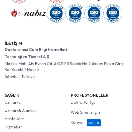
İLETİŞİM
Doktorsitesi Com Bilgi Hizmetleri
Teknoloji ve Ticaret A.Ş.
Maslak Mah. Ahi Evran Cd. A.O.S 55 Sokak No:2 Aksoy Plaza Giriş
Kat Kolektif House
İstanbul, Türkiye
SAĞLIK
PROFESYONELLER
Uzmanlar
Doktorlar İçin
Uzmanlık Alanları
Web Siteniz İçin
Hastalıklar
Kariyer
İşe Alım
Hizmetler