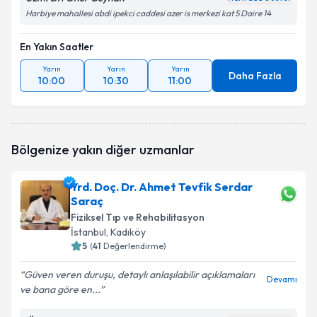
Harbiye mahallesi abdi ipekci caddesi azer is merkezi kat 5 Daire 14
En Yakın Saatler
Yarın
Yarın
Yarın
Daha Fazla
10:00
10:30
11:00
Bölgenize yakın diğer uzmanlar
Yrd. Doç. Dr. Ahmet Tevfik Serdar
Saraç
Fiziksel Tıp ve Rehabilitasyon
İstanbul
, Kadıköy
5
(
41
Değerlendirme)
Güven veren duruşu, detaylı anlaşılabilir açıklamaları
Devamı
ve bana göre en...