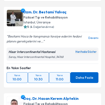
Doç. Dr. Hamza Sucuoğlu
için randevu takvimi talebi
oluşturun. Size bu uzmandan randevu almanız için bir
Uzm. Dr. Bestami Yalvaç
takvim hazırlandığında e-posta ile bilgilendireceğiz.
Fiziksel Tıp ve Rehabilitasyon
E-posta Adresiniz
İstanbul
, Ümraniye
5
(
4
Değerlendirme)
Bestami Hoca ile tanışmanızı tavsiye ederim tedavi
Devamı
planını gerekçelerini ve...
Kişisel verilerimin işlenmesine ilişkin
Aydınlatma
Metni
'ni okudum ve kişisel verilerimin belirtilen
Hisar Intercontinental Hastanesi
Haritada Göster
kapsamda işlenmesini kabul ediyorum.
Saray, Hisar Intercontinental Hospital, 34768
En Yakın Saatler
Takvim Talebini Gönder
Yarın
Yarın
Yarın
Daha Fazla
10:00
10:30
11:00
Doç. Dr. Hasan Kerem Alptekin
Fiziksel Tıp ve Rehabilitasyon