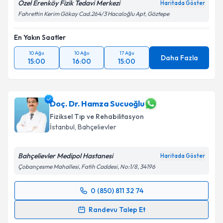
Özel Erenköy Fizik Tedavi Merkezi
Haritada Göster
Fahrettin Kerim Gökay Cad.264/3 Hacaloğlu Apt, Göztepe
En Yakın Saatler
10 Ağu
10 Ağu
17 Ağu
Daha Fazla
15:00
16:00
15:00
Doç. Dr. Hamza Sucuoğlu
Fiziksel Tıp ve Rehabilitasyon
İstanbul
, Bahçelievler
Bahçelievler Medipol Hastanesi
Haritada Göster
Çobançesme Mahallesi, Fatih Caddesi, No:1/8, 34196
0 (850) 811 32 74
Randevu Takvimi Talebi
Randevu Talep Et