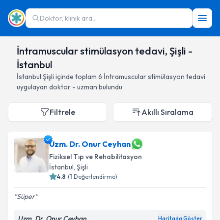
Doktor, klinik ara...
İntramuscular stimülasyon tedavi, Şişli -
İstanbul
İstanbul
Şişli
içinde toplam
6
İntramuscular stimülasyon tedavi
uygulayan doktor - uzman bulundu
Filtrele
Akıllı Sıralama
Uzm. Dr. Onur Ceyhan
Fiziksel Tıp ve Rehabilitasyon
İstanbul
, Şişli
4.8
(
1
Değerlendirme)
Süper
Uzm. Dr. Onur Ceyhan
Haritada Göster