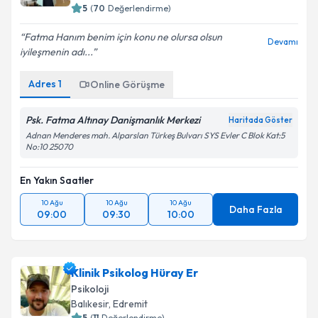
5
(
70
Değerlendirme)
Fatma Hanım benim için konu ne olursa olsun
Devamı
iyileşmenin adı...
Adres
1
Online Görüşme
Psk. Fatma Altınay Danişmanlık Merkezi
Haritada Göster
Adnan Menderes mah. Alparslan Türkeş Bulvarı SYS Evler C Blok Kat:5
No:10 25070
En Yakın Saatler
10 Ağu
10 Ağu
10 Ağu
Daha Fazla
09:00
09:30
10:00
Klinik Psikolog Hüray Er
Psikoloji
Balıkesir
, Edremit
5
(
11
Değerlendirme)