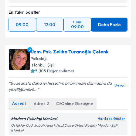
En Yakın Saatler
11 Ağu
09:00
12:00
Daha Fazla
09:00
Uzm. Psk. Zeliha Turanoğlu Çelenk
Psikoloji
İstanbul
, Şişli
5
(
105
Değerlendirme)
Bu seansta daha iyi hissettim birbirimizin dilini daha da
Devamı
çözdüğümüzü...
Adres
1
Adres
2
Online Görüşme
Modern Psikoloji Merkezi
Haritada Göster
Ortaklar Cad. Sabah Apart. No:3 Daire:3 Mecidiyeköy Meydan Şişli
İstanbul