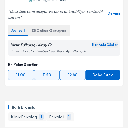
Kesinlikle beni anlıyor ve bana anlatabiliyor harika bir
Devamı
uzman
Adres
1
Online Görüşme
Klinik Psikolog Hüray Er
Haritada Göster
Sarı Kız Mah. Gazi İnebey Cad . İhsan Apt . No: 7 / 4
En Yakın Saatler
11:00
11:50
12:40
Daha Fazla
İlgili Branşlar
Klinik Psikolog
Psikoloji
1
1