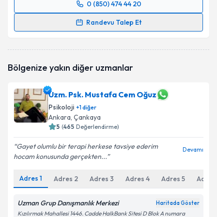
0 (850) 474 44 20
Randevu Takvimi Talebi
Randevu Talep Et
Klinik Psikolog Meryem Zeynep Çetin
için randevu
takvimi talebi oluşturun. Size bu uzmandan randevu
almanız için bir takvim hazırlandığında e-posta ile
Bölgenize yakın diğer uzmanlar
bilgilendireceğiz.
E-posta Adresiniz
Uzm. Psk. Mustafa Cem Oğuz
Psikoloji
+
1
diğer
Ankara
, Çankaya
5
(
465
Değerlendirme)
Kişisel verilerimin işlenmesine ilişkin
Aydınlatma
Gayet olumlu bir terapi herkese tavsiye ederim
Metni
'ni okudum ve kişisel verilerimin belirtilen
Devamı
hocam konusunda gerçekten...
kapsamda işlenmesini kabul ediyorum.
Adres
1
Adres
2
Adres
3
Adres
4
Adres
5
Adres
Takvim Talebini Gönder
Uzman Grup Danışmanlık Merkezi
Haritada Göster
Kızılırmak Mahallesi 1446. Cadde HalkBank Sitesi D Blok A numara