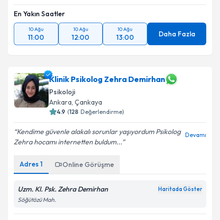
En Yakın Saatler
10 Ağu
10 Ağu
10 Ağu
Daha Fazla
11:00
12:00
13:00
Klinik Psikolog Zehra Demirhan
Psikoloji
Ankara
, Çankaya
4.9
(
128
Değerlendirme)
Kendime güvenle alakalı sorunlar yaşıyordum Psikolog
Devamı
Zehra hocamı internetten buldum...
Adres
1
Online Görüşme
Uzm. Kl. Psk. Zehra Demirhan
Haritada Göster
Söğütözü Mah.