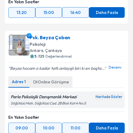
En Yakın Saatler
13:20
15:00
16:40
Daha Fazla
Psk. Beyza Çoban
Psikoloji
Ankara
, Çankaya
5
(
125
Değerlendirme)
Devamı
Beyza hocam o kadar tatlı anlayışlı biri ki en başta...
Adres
1
Online Görüşme
Parla Psikolojik Danışmanlık Merkezi
Haritada Göster
Söğütözü Mah. Söğütözü Cad. 2B Blok Kat:4 No:5
En Yakın Saatler
09:00
10:00
11:00
Daha Fazla