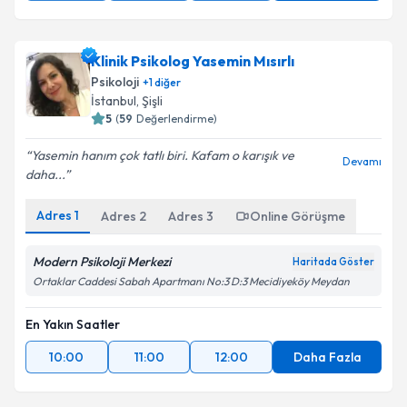
Klinik Psikolog Yasemin Mısırlı
Psikoloji
+
1
diğer
İstanbul
, Şişli
5
(
59
Değerlendirme)
Yasemin hanım çok tatlı biri. Kafam o karışık ve
Devamı
daha...
Adres
1
Adres
2
Adres
3
Online Görüşme
Modern Psikoloji Merkezi
Haritada Göster
Ortaklar Caddesi Sabah Apartmanı No:3 D:3 Mecidiyeköy Meydan
En Yakın Saatler
10:00
11:00
12:00
Daha Fazla