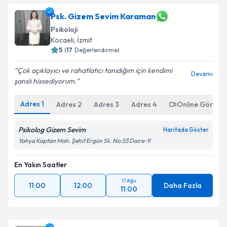
Psk. Gizem Sevim Karaman
Psikoloji
Kocaeli
, İzmit
5
(
17
Değerlendirme)
Çok açıklayıcı ve rahatlatıcı tanıdığım için kendimi
Devamı
şanslı hissediyorum.
Adres
1
Adres
2
Adres
3
Adres
4
Online Görüşm
Psikolog Gizem Sevim
Haritada Göster
Yahya Kaptan Mah. Şehit Ergün Sk. No:53 Daire :9
En Yakın Saatler
11 Ağu
11:00
12:00
Daha Fazla
11:00