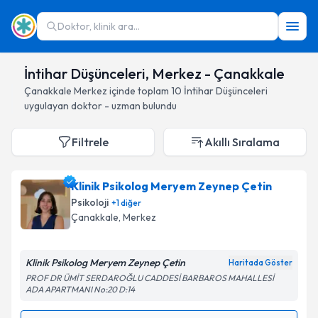
Doktor, klinik ara...
İntihar Düşünceleri, Merkez - Çanakkale
Çanakkale
Merkez
içinde toplam
10
İntihar Düşünceleri
uygulayan doktor - uzman bulundu
Filtrele
Akıllı Sıralama
Klinik Psikolog Meryem Zeynep Çetin
Psikoloji
+
1
diğer
Çanakkale
, Merkez
Klinik Psikolog Meryem Zeynep Çetin
Haritada Göster
PROF DR ÜMİT SERDAROĞLU CADDESİ BARBAROS MAHALLESİ
ADA APARTMANI No:20 D:14