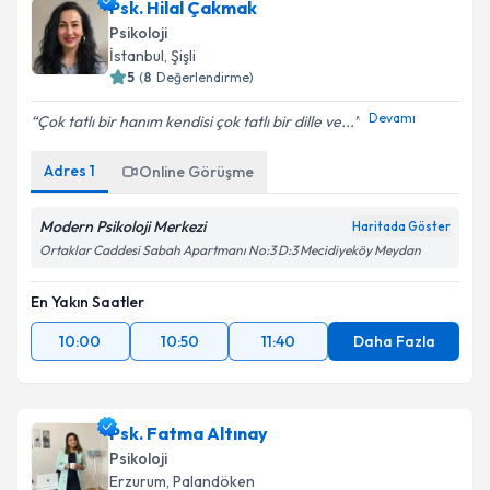
Psk. Hilal Çakmak
Psikoloji
İstanbul
, Şişli
5
(
8
Değerlendirme)
Devamı
Çok tatlı bir hanım kendisi çok tatlı bir dille ve...
Adres
1
Online Görüşme
Modern Psikoloji Merkezi
Haritada Göster
Ortaklar Caddesi Sabah Apartmanı No:3 D:3 Mecidiyeköy Meydan
En Yakın Saatler
10:00
10:50
11:40
Daha Fazla
Psk. Fatma Altınay
Psikoloji
Erzurum
, Palandöken