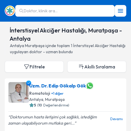
Doktor, klinik ara...
İnterstisyel Akciğer Hastalığı, Muratpaşa -
Antalya
Antalya
Muratpaşa
içinde toplam
1
İnterstisyel Akciğer Hastalığı
uygulayan doktor - uzman bulundu
Filtrele
Akıllı Sıralama
Uzm. Dr. Edip Gökalp Gök
Romatoloji
+
1
diğer
Antalya
, Muratpaşa
5
(
10
Değerlendirme)
Doktorumun hasta iletişimi çok sağlıklı, istediğim
Devamı
zaman ulaşabiliyorum mutlaka geri...