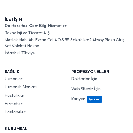
İLETİŞİM
Doktorsitesi Com Bilgi Hizmetleri
Teknoloji ve Ticaret A.Ş.
Maslak Mah. Ahi Evran Cd. A.O.S 55 Sokak No:2 Aksoy Plaza Giriş
Kat Kolektif House
İstanbul, Türkiye
SAĞLIK
PROFESYONELLER
Uzmanlar
Doktorlar İçin
Uzmanlık Alanları
Web Siteniz İçin
Hastalıklar
Kariyer
İşe Alım
Hizmetler
Hastaneler
KURUMSAL