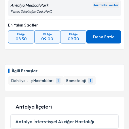
Antalya Medical Park
Haritada Göster
Fener, Tekelioğlu Cad. No:7,
En Yakın Saatler
10 Ağu
10 Ağu
10 Ağu
Daha Fazla
08:30
09:00
09:30
İlgili Branşlar
Dahiliye - İç Hastalıkları
Romatoloji
1
1
Antalya İlçeleri
Antalya
İnterstisyel Akciğer Hastalığı