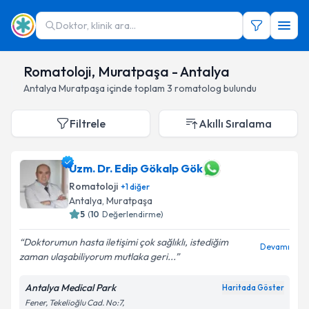
Doktor, klinik ara...
Romatoloji, Muratpaşa - Antalya
Antalya
Muratpaşa
içinde toplam
3
romatolog
bulundu
Filtrele
Akıllı Sıralama
Uzm. Dr. Edip Gökalp Gök
Romatoloji
+
1
diğer
Antalya
,
Muratpaşa
5
(
10
Değerlendirme)
Doktorumun hasta iletişimi çok sağlıklı, istediğim
Devamı
zaman ulaşabiliyorum mutlaka geri...
Antalya Medical Park
Haritada Göster
Fener, Tekelioğlu Cad. No:7,