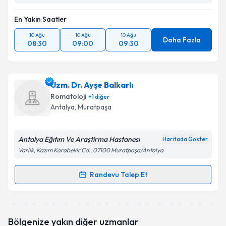
En Yakın Saatler
10 Ağu
10 Ağu
10 Ağu
Daha Fazla
08:30
09:00
09:30
Uzm. Dr. Ayşe Balkarlı
Romatoloji
+
1
diğer
Antalya
,
Muratpaşa
Antalya Eğıtım Ve Araştirma Hastanesı
Haritada Göster
Varlık, Kazım Karabekir Cd., 07100 Muratpaşa/Antalya
Randevu Talep Et
Randevu Takvimi Talebi
Uzm. Dr. Ayşe Balkarlı
için randevu takvimi talebi
Bölgenize yakın diğer uzmanlar
oluşturun. Size bu uzmandan randevu almanız için bir