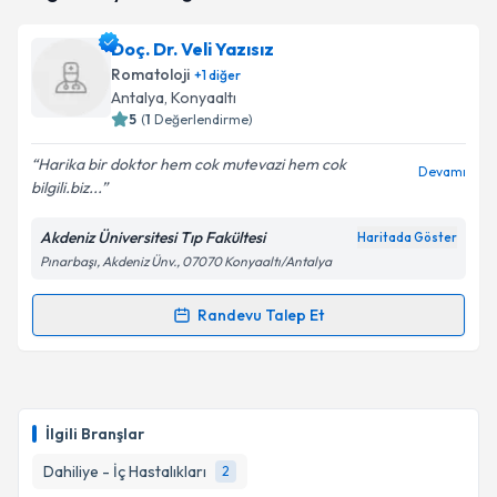
takvim hazırlandığında e-posta ile bilgilendireceğiz.
Doç. Dr. Veli Yazısız
E-posta Adresiniz
Romatoloji
+
1
diğer
Antalya
,
Konyaaltı
5
(
1
Değerlendirme)
Harika bir doktor hem cok mutevazi hem cok
Kişisel verilerimin işlenmesine ilişkin
Aydınlatma
Devamı
bilgili.biz...
Metni
'ni okudum ve kişisel verilerimin belirtilen
kapsamda işlenmesini kabul ediyorum.
Akdeniz Üniversitesi Tıp Fakültesi
Haritada Göster
Pınarbaşı, Akdeniz Ünv., 07070 Konyaaltı/Antalya
Takvim Talebini Gönder
Randevu Talep Et
Randevu Takvimi Talebi
Doç. Dr. Veli Yazısız
için randevu takvimi talebi
oluşturun. Size bu uzmandan randevu almanız için bir
İlgili Branşlar
takvim hazırlandığında e-posta ile bilgilendireceğiz.
Dahiliye - İç Hastalıkları
2
E-posta Adresiniz