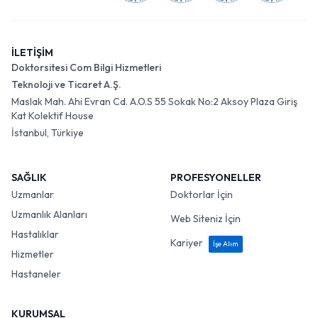
İLETİŞİM
Doktorsitesi Com Bilgi Hizmetleri
Teknoloji ve Ticaret A.Ş.
Maslak Mah. Ahi Evran Cd. A.O.S 55 Sokak No:2 Aksoy Plaza Giriş
Kat Kolektif House
İstanbul, Türkiye
SAĞLIK
PROFESYONELLER
Uzmanlar
Doktorlar İçin
Uzmanlık Alanları
Web Siteniz İçin
Hastalıklar
Kariyer
İşe Alım
Hizmetler
Hastaneler
KURUMSAL