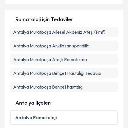
Romatoloji
için Tedaviler
Kişisel verilerimin işlenmesine ilişkin
Aydınlatma
Antalya Muratpaşa Ailesel Akdeniz Ateşi (Fmf)
Metni
'ni okudum ve kişisel verilerimin belirtilen
kapsamda işlenmesini kabul ediyorum.
Antalya Muratpaşa Ankilozan spondilit
Takvim Talebini Gönder
Antalya Muratpaşa Ateşli Romatizma
Antalya Muratpaşa Behçet Hastalığı Tedavisi
Antalya Muratpaşa Behçet hastalığı
Antalya İlçeleri
Antalya
Romatoloji