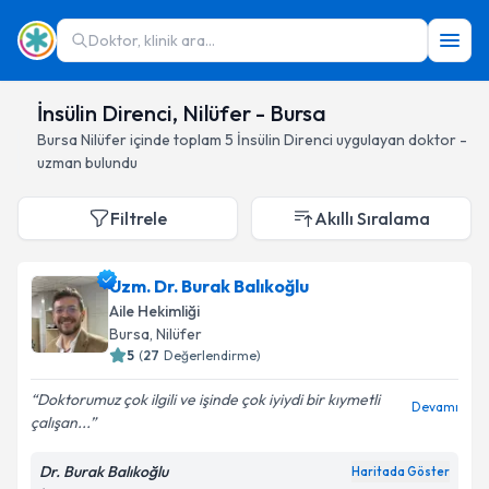
Doktor, klinik ara...
İnsülin Direnci, Nilüfer - Bursa
Bursa
Nilüfer
içinde toplam
5
İnsülin Direnci
uygulayan doktor -
uzman bulundu
Filtrele
Akıllı Sıralama
Uzm. Dr. Burak Balıkoğlu
Aile Hekimliği
Bursa
, Nilüfer
5
(
27
Değerlendirme)
Doktorumuz çok ilgili ve işinde çok iyiydi bir kıymetli
Devamı
çalışan...
Dr. Burak Balıkoğlu
Haritada Göster