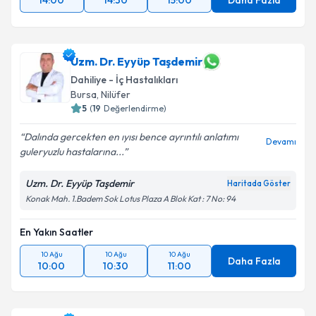
14:00
14:30
15:00
Daha Fazla
Uzm. Dr. Eyyüp Taşdemir
Dahiliye - İç Hastalıkları
Bursa
, Nilüfer
5
(
19
Değerlendirme)
Dalında gercekten en ıyısı bence ayrıntılı anlatımı
Devamı
guleryuzlu hastalarına...
Uzm. Dr. Eyyüp Taşdemir
Haritada Göster
Konak Mah. 1.Badem Sok Lotus Plaza A Blok Kat : 7 No: 94
En Yakın Saatler
10 Ağu
10 Ağu
10 Ağu
Daha Fazla
10:00
10:30
11:00