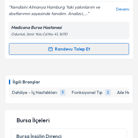
Kendisini Almanya Hamburg 'taki yakınlarım ve
Devamı
dostlarımın sayesinde tanıdım. Analizci,...
Kişisel verilerimin işlenmesine ilişkin
Aydınlatma
Medicana Bursa Hastanesi
Metni
'ni okudum ve kişisel verilerimin belirtilen
Odunluk, İzmir Yolu Cd No: 41, 16110
kapsamda işlenmesini kabul ediyorum.
Randevu Talep Et
Randevu Takvimi Talebi
Takvim Talebini Gönder
Uzm. Dr. Serdar Almacıoğlu
için randevu takvimi
talebi oluşturun. Size bu uzmandan randevu almanız
İlgili Branşlar
için bir takvim hazırlandığında e-posta ile
bilgilendireceğiz.
Dahiliye - İç Hastalıkları
Fonksiyonel Tıp
Aile Hekiml
3
2
E-posta Adresiniz
Bursa İlçeleri
Kişisel verilerimin işlenmesine ilişkin
Aydınlatma
Bursa
İnsülin Direnci