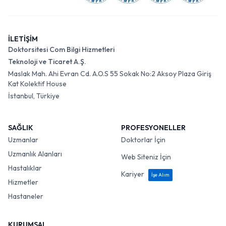
İLETİŞİM
Doktorsitesi Com Bilgi Hizmetleri
Teknoloji ve Ticaret A.Ş.
Maslak Mah. Ahi Evran Cd. A.O.S 55 Sokak No:2 Aksoy Plaza Giriş
Kat Kolektif House
İstanbul, Türkiye
SAĞLIK
PROFESYONELLER
Uzmanlar
Doktorlar İçin
Uzmanlık Alanları
Web Siteniz İçin
Hastalıklar
Kariyer
İşe Alım
Hizmetler
Hastaneler
KURUMSAL