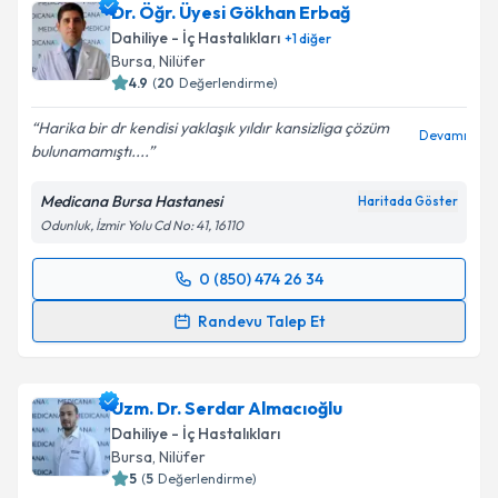
Dr. Öğr. Üyesi Gökhan Erbağ
Dahiliye - İç Hastalıkları
+
1
diğer
Bursa
, Nilüfer
4.9
(
20
Değerlendirme)
Harika bir dr kendisi yaklaşık yıldır kansizliga çözüm
Devamı
bulunamamıştı....
Medicana Bursa Hastanesi
Haritada Göster
Odunluk, İzmir Yolu Cd No: 41, 16110
0 (850) 474 26 34
Randevu Takvimi Talebi
Randevu Talep Et
Dr. Öğr. Üyesi Gökhan Erbağ
için randevu takvimi
talebi oluşturun. Size bu uzmandan randevu almanız
Uzm. Dr. Serdar Almacıoğlu
için bir takvim hazırlandığında e-posta ile
bilgilendireceğiz.
Dahiliye - İç Hastalıkları
Bursa
, Nilüfer
E-posta Adresiniz
5
(
5
Değerlendirme)