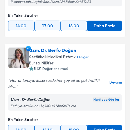
İhsaniye Mah. Leylak Sok. Plaza 224 B Blok Kat:5 D:23
En Yakın Saatler
14:00
17:00
18:00
Daha Fazla
Uzm. Dr. Berfu Doğan
Sertifikalı Medikal Estetik
+
1
diğer
Bursa
, Nilüfer
5
(
21
Değerlendirme)
Her anlamıyla kusursuzdu her şey eli de çok hafifti
Devamı
bir...
Uzm . Dr Berfu Doğan
Haritada Göster
Fethiye, Ata Sk. no : 12, 16000 Ni̇lüfer/Bursa
En Yakın Saatler