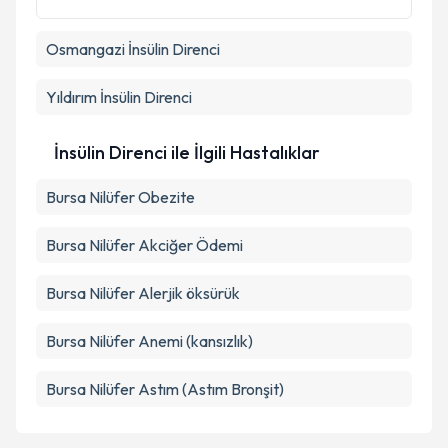
Metni
'ni okudum ve kişisel verilerimin belirtilen
kapsamda işlenmesini kabul ediyorum.
Osmangazi
İnsülin Direnci
Takvim Talebini Gönder
Yıldırım
İnsülin Direnci
İnsülin Direnci ile İlgili Hastalıklar
Bursa Nilüfer Obezite
Bursa Nilüfer Akciğer Ödemi
Bursa Nilüfer Alerjik öksürük
Bursa Nilüfer Anemi (kansızlık)
Bursa Nilüfer Astım (Astım Bronşit)