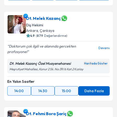
Dt. Melek Kazanç
Diş Hekimi
Ankara
, Çankaya
4.9
(
879
Değerlendirme)
Doktorum çok ilgili ve alanında gercekten
Devamı
profosyonel
Dt. Melek Kazanç Özel Muayenehanesi
Haritada Göster
Meşrutiyet Mahallesi, Konur 2 Sk. No:39/6 Kat.2 Kızılay
En Yakın Saatler
14:00
14:30
15:00
Daha Fazla
Dt. Fehmi Bora Şariç