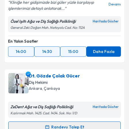
Kliniğe her gidişimizde bizi güler yüzle karşılayıp
Devamı
işlemlerimizi detaylı anlatarak...
Kişisel verilerimin işlenmesine ilişkin
Aydınlatma
Metni
'ni okudum ve kişisel verilerimin belirtilen
Özel Işıltı Ağız ve Diş Sağlığı Polikliniği
Haritada Göster
kapsamda işlenmesini kabul ediyorum.
General Zeki Doğan Mah. Natoyolu Cad. No: 112A
Takvim Talebini Gönder
En Yakın Saatler
14:00
14:30
15:00
Daha Fazla
Dt. Gözde Çolak Gücer
Diş Hekimi
Ankara
, Çankaya
ZeDent Ağız ve Diş Sağlığı Polikliniği
Haritada Göster
Kızılırmak Mah. 1425. Cad. 1434. Sok. No: 1/D
Randevu Talep Et