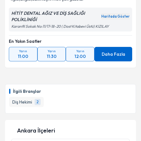
HİTİT DENTAL AĞIZ VE DİŞ SAĞLIĞI
Haritada Göster
POLİKLİNİĞİ
Karanfil Sokak No:11/17-18-20 ( Dost Kitabevi Üstü) KIZILAY
En Yakın Saatler
Yarın
Yarın
Yarın
Daha Fazla
11:00
11:30
12:00
İlgili Branşlar
Diş Hekimi
2
Ankara İlçeleri