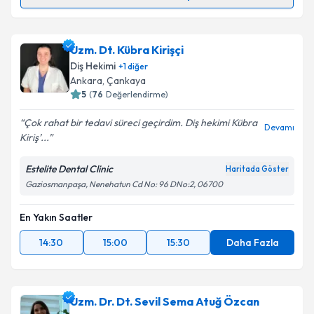
Randevu Takvimi Talebi
Dt. Gözde Çolak Gücer
için randevu takvimi talebi
Uzm. Dt. Kübra Kirişçi
oluşturun. Size bu uzmandan randevu almanız için bir
Diş Hekimi
+
1
diğer
takvim hazırlandığında e-posta ile bilgilendireceğiz.
Ankara
, Çankaya
5
(
76
Değerlendirme)
E-posta Adresiniz
Çok rahat bir tedavi süreci geçirdim. Diş hekimi Kübra
Devamı
Kiriş’...
Estelite Dental Clinic
Haritada Göster
Kişisel verilerimin işlenmesine ilişkin
Aydınlatma
Gaziosmanpaşa, Nenehatun Cd No: 96 DNo:2, 06700
Metni
'ni okudum ve kişisel verilerimin belirtilen
kapsamda işlenmesini kabul ediyorum.
En Yakın Saatler
14:30
15:00
15:30
Daha Fazla
Takvim Talebini Gönder
Uzm. Dr. Dt. Sevil Sema Atuğ Özcan