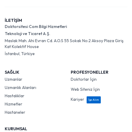
İLETİŞİM
Doktorsitesi Com Bilgi Hizmetleri
Teknoloji ve Ticaret A.Ş.
Maslak Mah. Ahi Evran Cd. A.O.S 55 Sokak No:2 Aksoy Plaza Giriş
Kat Kolektif House
İstanbul, Türkiye
SAĞLIK
PROFESYONELLER
Uzmanlar
Doktorlar İçin
Uzmanlık Alanları
Web Siteniz İçin
Hastalıklar
Kariyer
İşe Alım
Hizmetler
Hastaneler
KURUMSAL