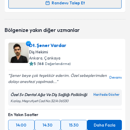
Randevu Talep Et
Randevu Takvimi Talebi
Dt. Fidan Kuşcizade
için randevu takvimi talebi
Bölgenize yakın diğer uzmanlar
oluşturun. Size bu uzmandan randevu almanız için bir
takvim hazırlandığında e-posta ile bilgilendireceğiz.
Dt. Şener Vardar
E-posta Adresiniz
Diş Hekimi
Ankara
, Çankaya
5
(
168
Değerlendirme)
Şener beye çok teşekkür ederim. Özel sebeplerimden
Kişisel verilerimin işlenmesine ilişkin
Aydınlatma
Devamı
dolayı anestezi yapılmadı...
Metni
'ni okudum ve kişisel verilerimin belirtilen
kapsamda işlenmesini kabul ediyorum.
Özel Sv Dental Ağız Ve Diş Sağlığı Polikliniği
Haritada Göster
Kızılay, Meşrutiyet Cad No:32/A 06530
Takvim Talebini Gönder
En Yakın Saatler
14:00
14:30
15:30
Daha Fazla