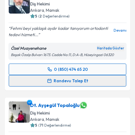
Diş Hekimi
Ankara
, Mamak
5
(
2
Değerlendirme)
Fehmi beyi yaklaşık aydır kadar tanıyorum ortodonti
Devamı
tedavi hizmeti...
Özel Muayenehane
Haritada Göster
Başak Özalp Bulvarı 1673. Cadde No:11, D:A-B, Hüseyingazi 06320
0 (850) 474 65 20
Randevu Takvimi Talebi
Randevu Talep Et
Dt. Fehmi Bora Şariç
için randevu takvimi talebi
oluşturun. Size bu uzmandan randevu almanız için bir
takvim hazırlandığında e-posta ile bilgilendireceğiz.
Dt. Ayşegül Topaloğlu
Diş Hekimi
E-posta Adresiniz
Ankara
, Mamak
5
(
71
Değerlendirme)