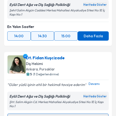
Eylül Dent Ağız ve Diş Sağlığı Polikliniği
Haritada Göster
Şehit Salim Akgün Caddesi Merkez Mahallesi Akyakudiye Sitesi No:1E İç
Kapı No:1
En Yakın Saatler
14:00
14:30
15:00
Daha Fazla
Dt. Fidan Kuşcizade
Diş Hekimi
Ankara
, Pursaklar
5
(
1
Değerlendirme)
Devamı
Güler yüzlü işinin ehli bir hekimdi tavsiye ederim
Eylül Dent Ağız ve Diş Sağlığı Polikliniği
Haritada Göster
Şht. Salim Akgün Cd. Merkez Mahallesi Akyakudiye Sitesi No:1E İç Kapı
No:1