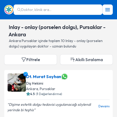
Doktor, klinik ara...
Inlay - onlay (porselen dolgu), Pursaklar -
Ankara
Ankara
Pursaklar
içinde toplam
10
Inlay - onlay (porselen
dolgu)
uygulayan doktor - uzman bulundu
Filtrele
Akıllı Sıralama
Dt. Murat Soyhan
Diş Hekimi
Ankara
, Pursaklar
4.5
(
1
Değerlendirme)
Dişime estetik dolgu tedavisi uygulanacağı söylendi
Devamı
yerinde bi teşhis