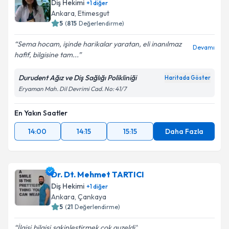
Diş Hekimi
+
1
diğer
Ankara
, Etimesgut
5
(
815
Değerlendirme)
Sema hocam, işinde harikalar yaratan, eli inanılmaz
Devamı
hafif, bilgisine tam...
Durudent Ağız ve Diş Sağlığı Polikliniği
Haritada Göster
Eryaman Mah. Dil Devrimi Cad. No: 41/7
En Yakın Saatler
14:00
14:15
15:15
Daha Fazla
Dr. Dt. Mehmet TARTICI
Diş Hekimi
+
1
diğer
Ankara
, Çankaya
5
(
21
Değerlendirme)
İlgisi,bilgisi,sakinleştirmek çok guzeldi