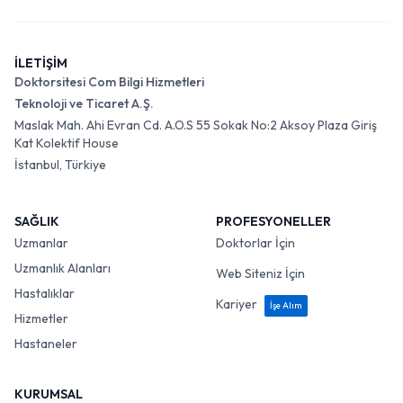
İLETİŞİM
Doktorsitesi Com Bilgi Hizmetleri
Teknoloji ve Ticaret A.Ş.
Maslak Mah. Ahi Evran Cd. A.O.S 55 Sokak No:2 Aksoy Plaza Giriş
Kat Kolektif House
İstanbul, Türkiye
SAĞLIK
PROFESYONELLER
Uzmanlar
Doktorlar İçin
Uzmanlık Alanları
Web Siteniz İçin
Hastalıklar
Kariyer
İşe Alım
Hizmetler
Hastaneler
KURUMSAL