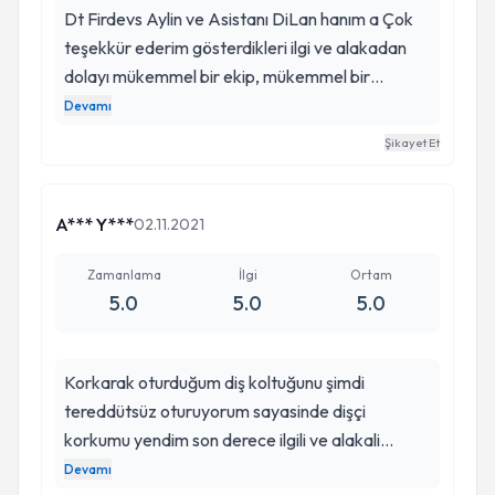
Dt Firdevs Aylin ve Asistanı DiLan hanım a Çok
teşekkür ederim gösterdikleri ilgi ve alakadan
dolayı mükemmel bir ekip, mükemmel bir
yeteneğe sahipler en iyi hizmet, en güvenilir
Devamı
kalite ve fiyat politikasıyla kurumsal bir firma diş
Şikayet Et
mi yaptıracaksınız hiç düşünmeden
gidebileceğiniz tek yer ..... 👍👍👍
A*** Y***
02.11.2021
Zamanlama
İlgi
Ortam
5.0
5.0
5.0
Korkarak oturduğum diş koltuğunu şimdi
tereddütsüz oturuyorum sayasinde dişçi
korkumu yendim son derece ilgili ve alakali
doktor her şeyin en iyisini düşünen ve ailemizin
Devamı