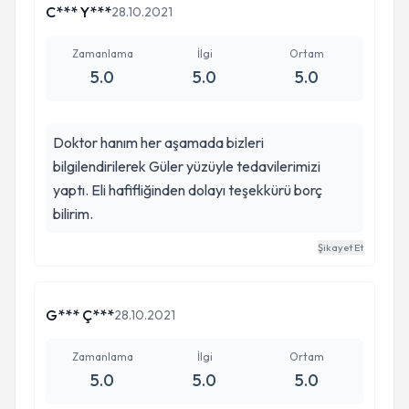
C*** Y***
28.10.2021
Zamanlama
İlgi
Ortam
5.0
5.0
5.0
Doktor hanım her aşamada bizleri
bilgilendirilerek Güler yüzüyle tedavilerimizi
yaptı. Eli hafifliğinden dolayı teşekkürü borç
bilirim.
Şikayet Et
G*** Ç***
28.10.2021
Zamanlama
İlgi
Ortam
5.0
5.0
5.0