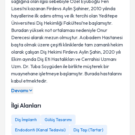
sağlığına olan ilgisi sebebiyle Özel Eyüboğlu Fen
Lisesi’ni kazanan Firdevs Aylin Şahiner, 2010 yılında
hayallerine ilk adımı atmış ve ilk tercihi olan Yeditepe
Üniversitesi Diş Hekimliği Fakültesi’ne başlamıştır.
Buradan yüksek not ortalaması nedeniyle Onur
Derecesi alarak mezun olmuştur. Acıbadem Hastanesi
başta olmak üzere çeşitli kliniklerde tam zamanlı hekim
olarak çalışan Diş Hekimi Firdevs Aylin Şahin, 2020 yılı
Ekim ayında Diş Eti Hastalıkları ve Cerrahisi Uzmanı
Uzm. Dr. Tuba Soygüden ile birlikte müşterek bir
muaynehane işletmeye başlamıştır. Burada hastalarını
kabul etmektedir.
Devamı
İlgi Alanları
Diş İmplantı
Gülüş Tasarımı
Endodonti (Kanal Tedavisi)
Diş Taşı (Tartar)