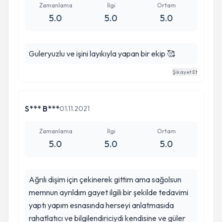
Zamanlama
İlgi
Ortam
5.0
5.0
5.0
Guleryuzlu ve işini layıkıyla yapan bir ekip 🥰
Şikayet Et
S*** B***
01.11.2021
Zamanlama
İlgi
Ortam
5.0
5.0
5.0
Ağrılı dişim için çekinerek gittim ama sağolsun
memnun ayrıldım gayet ilgili bir şekilde tedavimi
yaptı yapım esnasında herseyi anlatmasıda
rahatlatıcı ve bilgilendiriciydi kendisine ve güler