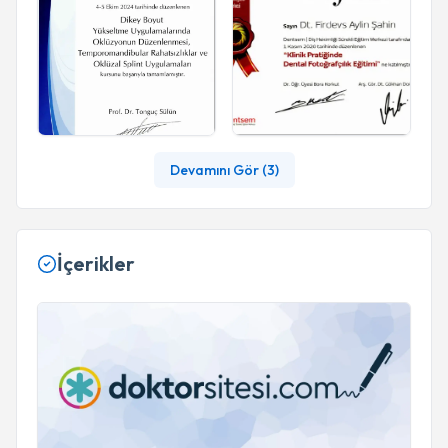
Devamını Gör (
3
)
İçerikler
Sağlıklı Şeffaf plaklarla ortodontik tedavi