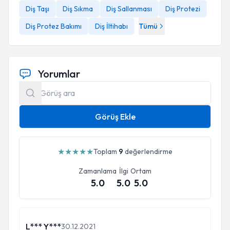
Diş Taşı
Diş Sıkma
Diş Sallanması
Diş Protezi
Diş Protez Bakımı
Diş İltihabı
Tümü
Yorumlar
Görüş Ekle
★
★
★
★
★
Toplam
9
değerlendirme
Zamanlama
İlgi
Ortam
5.0
5.0
5.0
L*** Y***
30.12.2021