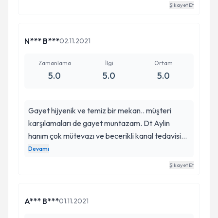
doktoru girişteki o guler yuzle karşılaması da sizi
Şikayet Et
içten fet ediyor teşekkür ederim doktorumuz🙏
🙏🙏
N*** B***
02.11.2021
Zamanlama
İlgi
Ortam
5.0
5.0
5.0
Gayet hijyenik ve temiz bir mekan.. müşteri
karşılamaları de gayet muntazam. Dt Aylin
hanım çok mütevazı ve becerikli kanal tedavisi
bile uyuyarak geçirirsiniz. Hem Aylin hanım a hem
Devamı
Asistanına çok teşekkür ederim şiddetle tavsiye
Şikayet Et
ediyorum.. mutlaka uğrayınız.. 😋😋
A*** B***
01.11.2021