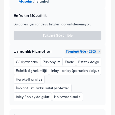
Ataşehir
İstanbul
/
En Yakın Müsaitlik
Bu adres için randevu bilgileri görüntülenemiyor.
Takvimi Görüntüle
Uzmanlık Hizmetleri
Tümünü Gör (
282
)
Gülüş tasarımı
Zirkonyum
Emax
Estetik dolgu
Estetik diş hekimliği
Inlay - onlay (porselen dolgu)
Hareketli protez
İmplant üstü vidalı sabit protezler
İnley / onley dolgular
Hollywood smile