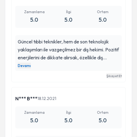
Zamanlama
İlgi
Ortam
5.0
5.0
5.0
Güncel tıbbi teknikler, hem de son teknolojik
yaklaşımları ile vazgeçilmez bir diş hekimi. Pozitif
enerjilerini de dikkate alırsak, özellikle diş
tedavisi fobisi olanlara kesinlikle tavsiye ederim.
Devamı
Aylin hocamla 5 sene önce Acıbadem Ataşehir
Şikayet Et
hastanesindeyken tanışmıştım. O günden beri
ailemizden biri oldu.
N*** B***
18.12.2021
Zamanlama
İlgi
Ortam
5.0
5.0
5.0