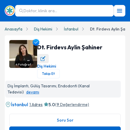
Doktor, klinik ara...
Anasayfa
Diş Hekimi
İstanbul
Dt. Firdevs Aylin Şahi
Dt. Firdevs Aylin Şahiner
4
Fotoğraf
Diş Hekimi
Dt. Firdevs Aylin Şahiner Profil Fotoğrafı
Takip Et
Diş İmplantı, Gülüş Tasarımı, Endodonti (Kanal
Tedavisi)
devamı
İstanbul
5.0
1 Adres
(
9
Değerlendirme)
Soru Sor