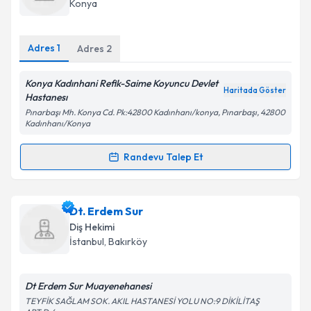
Konya
E-posta Adresiniz
Adres
1
Adres
2
Konya Kadınhani Refik-Saime Koyuncu Devlet
Haritada Göster
Kişisel verilerimin işlenmesine ilişkin
Aydınlatma
Hastanesı
Metni
'ni okudum ve kişisel verilerimin belirtilen
Pınarbaşı Mh. Konya Cd. Pk:42800 Kadınhanı/konya, Pınarbaşı, 42800
kapsamda işlenmesini kabul ediyorum.
Kadınhanı/Konya
Randevu Talep Et
Randevu Takvimi Talebi
Takvim Talebini Gönder
Dt. Rıdvan Güleçoğlu
için randevu takvimi talebi
Dt. Erdem Sur
oluşturun. Size bu uzmandan randevu almanız için bir
Diş Hekimi
takvim hazırlandığında e-posta ile bilgilendireceğiz.
İstanbul
, Bakırköy
E-posta Adresiniz
Dt Erdem Sur Muayenehanesi
TEYFİK SAĞLAM SOK. AKIL HASTANESİ YOLU NO:9 DİKİLİTAŞ