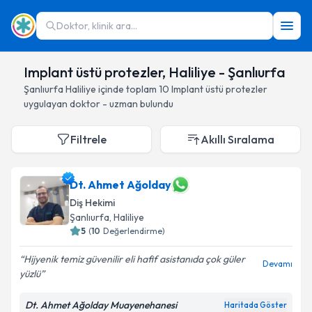
Doktor, klinik ara...
Implant üstü protezler, Haliliye - Şanlıurfa
Şanlıurfa
Haliliye
içinde toplam
10
Implant üstü protezler
uygulayan doktor - uzman bulundu
Filtrele
Akıllı Sıralama
Dt. Ahmet Ağolday
Diş Hekimi
Şanlıurfa
, Haliliye
5
(
10
Değerlendirme)
Hijyenik temiz güvenilir eli hafif asistanıda çok güler
Devamı
yüzlü
Dt. Ahmet Ağolday Muayenehanesi
Haritada Göster