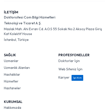
İLETİŞİM
Doktorsitesi Com Bilgi Hizmetleri
Teknoloji ve Ticaret A.Ş.
Maslak Mah. Ahi Evran Cd. A.O.S 55 Sokak No:2 Aksoy Plaza Giriş
Kat Kolektif House
İstanbul, Türkiye
SAĞLIK
PROFESYONELLER
Uzmanlar
Doktorlar İçin
Uzmanlık Alanları
Web Siteniz İçin
Hastalıklar
Kariyer
İşe Alım
Hizmetler
Hastaneler
KURUMSAL
Hakkımızda