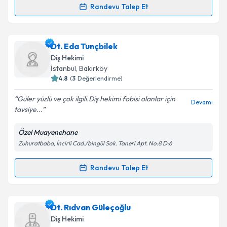
Randevu Talep Et
Randevu Takvimi Talebi
Takvim Talebini Gönder
Uzm. Dr. Dt. Esra Sarı
için randevu takvimi talebi
Dt. Eda Tunçbilek
oluşturun. Size bu uzmandan randevu almanız için bir
Diş Hekimi
takvim hazırlandığında e-posta ile bilgilendireceğiz.
İstanbul
, Bakırköy
4.8
(
3
Değerlendirme)
E-posta Adresiniz
Güler yüzlü ve çok ilgili.Diş hekimi fobisi olanlar için
Devamı
tavsiye...
Özel Muayenehane
Kişisel verilerimin işlenmesine ilişkin
Aydınlatma
Zuhuratbaba, İncirli Cad./bingül Sok. Taneri Apt. No:8 D:6
Metni
'ni okudum ve kişisel verilerimin belirtilen
kapsamda işlenmesini kabul ediyorum.
Randevu Talep Et
Randevu Takvimi Talebi
Takvim Talebini Gönder
Dt. Eda Tunçbilek
için randevu takvimi talebi
Dt. Rıdvan Güleçoğlu
oluşturun. Size bu uzmandan randevu almanız için bir
Diş Hekimi
takvim hazırlandığında e-posta ile bilgilendireceğiz.