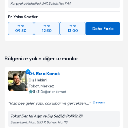
Karşıyaka Mahallesi, 547. Sokak No: 7 AA
En Yakın Saatler
Yarın
Yarın
Yarın
Daha Fazla
09:30
12:30
13:00
Bölgenize yakın diğer uzmanlar
Dt. Rıza Konak
Diş Hekimi
Tokat
, Merkez
5
(
3
Değerlendirme)
Devamı
Riza bey guler yuzlu cok kibar ve gercekten...
Tokat Dental Ağız ve Diş Sağlığı Polikliniği
Semerkant. Mah. G.O.P. Bulvarı No:118