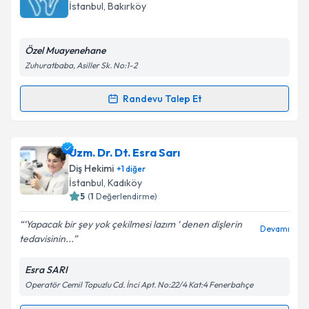
takvim hazırlandığında e-posta ile bilgilendireceğiz.
İstanbul
, Bakırköy
E-posta Adresiniz
Özel Muayenehane
Zuhuratbaba, Asiller Sk. No:1-2
Kişisel verilerimin işlenmesine ilişkin
Aydınlatma
Randevu Talep Et
Randevu Takvimi Talebi
Metni
'ni okudum ve kişisel verilerimin belirtilen
kapsamda işlenmesini kabul ediyorum.
Dt. Tamer Özgüzel
için randevu takvimi talebi
Uzm. Dr. Dt. Esra Sarı
oluşturun. Size bu uzmandan randevu almanız için bir
Takvim Talebini Gönder
Diş Hekimi
+
1
diğer
takvim hazırlandığında e-posta ile bilgilendireceğiz.
İstanbul
, Kadıköy
5
(
1
Değerlendirme)
E-posta Adresiniz
‘Yapacak bir şey yok çekilmesi lazım ‘ denen dişlerin
Devamı
tedavisinin...
Esra SARI
Kişisel verilerimin işlenmesine ilişkin
Aydınlatma
Operatör Cemil Topuzlu Cd. İnci Apt. No:22/4 Kat:4 Fenerbahçe
Metni
'ni okudum ve kişisel verilerimin belirtilen
kapsamda işlenmesini kabul ediyorum.