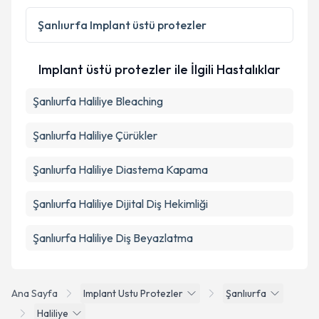
Kişisel verilerimin işlenmesine ilişkin
Aydınlatma
Metni
'ni okudum ve kişisel verilerimin belirtilen
Şanlıurfa
Implant üstü protezler
kapsamda işlenmesini kabul ediyorum.
Implant üstü protezler ile İlgili Hastalıklar
Takvim Talebini Gönder
Şanlıurfa Haliliye Bleaching
Şanlıurfa Haliliye Çürükler
Şanlıurfa Haliliye Diastema Kapama
Şanlıurfa Haliliye Dijital Diş Hekimliği
Şanlıurfa Haliliye Diş Beyazlatma
Ana Sayfa
Implant Ustu Protezler
Şanlıurfa
Haliliye