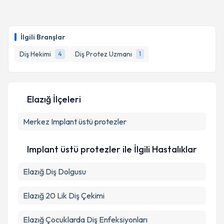
Dt. Abdulkadir Ural
için randevu takvimi talebi
Takvim Talebini Gönder
oluşturun. Size bu uzmandan randevu almanız için bir
İlgili Branşlar
takvim hazırlandığında e-posta ile bilgilendireceğiz.
Diş Hekimi
Diş Protez Uzmanı
4
1
E-posta Adresiniz
Elazığ İlçeleri
Kişisel verilerimin işlenmesine ilişkin
Aydınlatma
Merkez
Metni
Implant üstü protezler
'ni okudum ve kişisel verilerimin belirtilen
kapsamda işlenmesini kabul ediyorum.
Implant üstü protezler ile İlgili Hastalıklar
Takvim Talebini Gönder
Elazığ Diş Dolgusu
Elazığ 20 Lik Diş Çekimi
Elazığ Çocuklarda Diş Enfeksiyonları