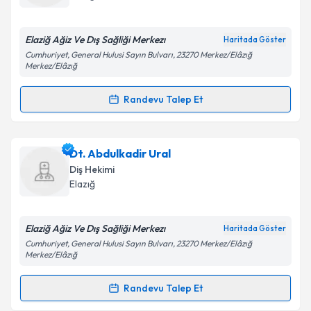
bilgilendireceğiz.
E-posta Adresiniz
Elaziğ Ağiz Ve Dış Sağliği Merkezı
Haritada Göster
Cumhuriyet, General Hulusi Sayın Bulvarı, 23270 Merkez/Elâzığ
Merkez/Elâzığ
Randevu Talep Et
Kişisel verilerimin işlenmesine ilişkin
Aydınlatma
Randevu Takvimi Talebi
Metni
'ni okudum ve kişisel verilerimin belirtilen
kapsamda işlenmesini kabul ediyorum.
Dt. İrfan Dursun
için randevu takvimi talebi
Dt. Abdulkadir Ural
oluşturun. Size bu uzmandan randevu almanız için bir
Diş Hekimi
Takvim Talebini Gönder
takvim hazırlandığında e-posta ile bilgilendireceğiz.
Elazığ
E-posta Adresiniz
Elaziğ Ağiz Ve Dış Sağliği Merkezı
Haritada Göster
Cumhuriyet, General Hulusi Sayın Bulvarı, 23270 Merkez/Elâzığ
Merkez/Elâzığ
Kişisel verilerimin işlenmesine ilişkin
Aydınlatma
Randevu Talep Et
Metni
'ni okudum ve kişisel verilerimin belirtilen
Randevu Takvimi Talebi
kapsamda işlenmesini kabul ediyorum.