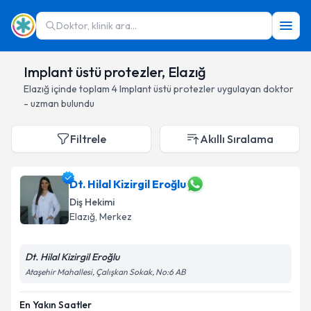
Doktor, klinik ara...
Implant üstü protezler, Elazığ
Elazığ
içinde toplam
4
Implant üstü protezler
uygulayan doktor
- uzman bulundu
Filtrele
Akıllı Sıralama
Dt. Hilal Kizirgil Eroğlu
Diş Hekimi
Elazığ
, Merkez
Dt. Hilal Kizirgil Eroğlu
Ataşehir Mahallesi, Çalışkan Sokak, No:6 AB
En Yakın Saatler