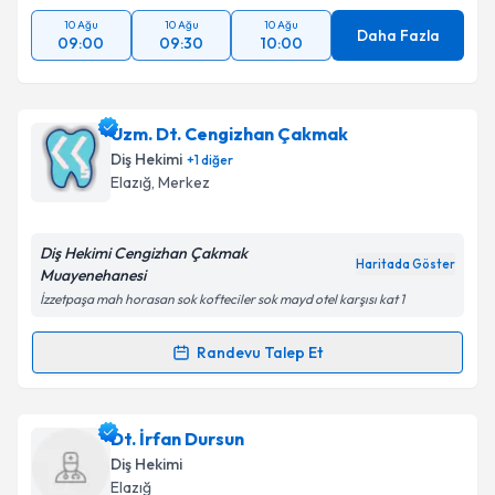
10 Ağu
10 Ağu
10 Ağu
Daha Fazla
09:00
09:30
10:00
Uzm. Dt. Cengizhan Çakmak
Diş Hekimi
+
1
diğer
Elazığ
, Merkez
Diş Hekimi Cengizhan Çakmak
Haritada Göster
Muayenehanesi
İzzetpaşa mah horasan sok kofteciler sok mayd otel karşısı kat 1
Randevu Talep Et
Randevu Takvimi Talebi
Uzm. Dt. Cengizhan Çakmak
için randevu takvimi
Dt. İrfan Dursun
talebi oluşturun. Size bu uzmandan randevu almanız
Diş Hekimi
için bir takvim hazırlandığında e-posta ile
Elazığ