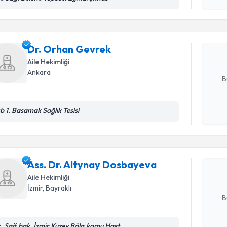
okudum
işlenm
Dr. Orhan
bu uzmandan
posta ile bi
Dr. Orhan Gevrek
Aile Hekimliği
E-posta Ad
Ankara
B
Randevu T
b 1. Basamak Sağlık Tesisi
Kişisel
okudum
işlenm
Ass. Dr. 
oluşturun. 
Ass. Dr. Altynay Dosbayeva
hazırlandığ
Aile Hekimliği
E-posta Ad
İzmir
, Bayraklı
B
c. Sağ.bak. İzmir Kuzey Bölg.kamu Hast.