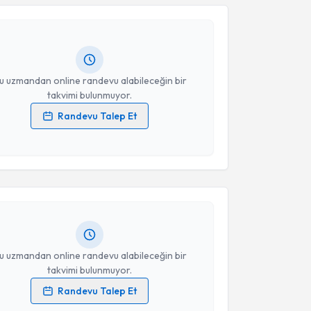
zlem İlbi
için randevu takvimi talebi oluşturun. Size
 randevu almanız için bir takvim hazırlandığında e-
Takvim Talebini Gönder
lgilendireceğiz.
resiniz
u uzmandan online randevu alabileceğin bir
takvimi bulunmuyor.
Randevu Talep Et
 verilerimin işlenmesine ilişkin
Aydınlatma Metni
'ni
akvimi Talebi
 ve kişisel verilerimin belirtilen kapsamda
esini kabul ediyorum.
mut Gök Balcı
için randevu takvimi talebi oluşturun.
andan randevu almanız için bir takvim
Takvim Talebini Gönder
ında e-posta ile bilgilendireceğiz.
resiniz
u uzmandan online randevu alabileceğin bir
takvimi bulunmuyor.
Randevu Talep Et
akvimi Talebi
 verilerimin işlenmesine ilişkin
Aydınlatma Metni
'ni