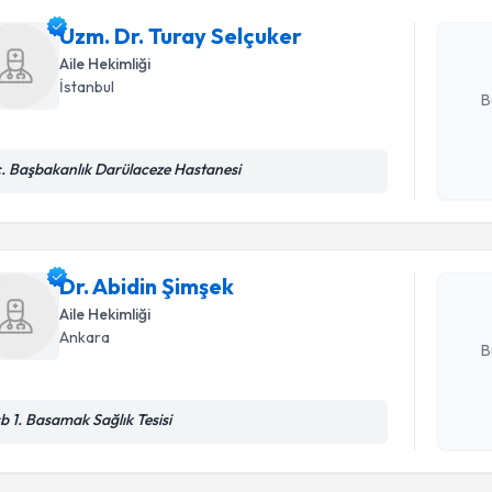
Size bu uzm
hazırlandığ
Uzm. Dr. Turay Selçuker
Aile Hekimliği
E-posta Ad
İstanbul
B
Randevu T
c. Başbakanlık Darülaceze Hastanesi
Kişisel
okudum
işlenm
Dr. Abidin
uzmandan ra
posta ile bi
Dr. Abidin Şimşek
Aile Hekimliği
E-posta Ad
Ankara
B
b 1. Basamak Sağlık Tesisi
Randevu T
Kişisel
okudum
işlenm