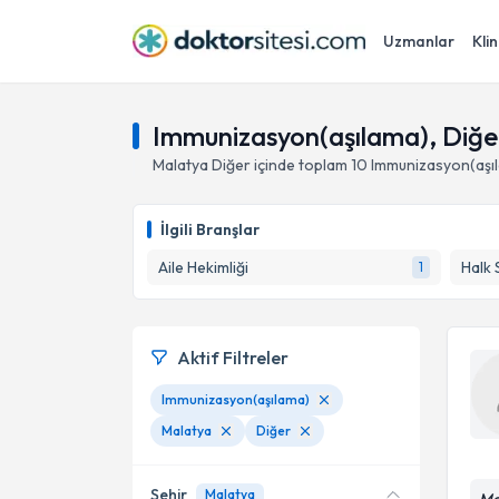
Uzmanlar
Klin
Immunizasyon(aşılama), Diğe
Malatya
Diğer
içinde toplam
10
Immunizasyon(aşı
İlgili Branşlar
Aile Hekimliği
Halk 
1
Aktif Filtreler
Immunizasyon(aşılama)
Malatya
Diğer
Şehir
Malatya