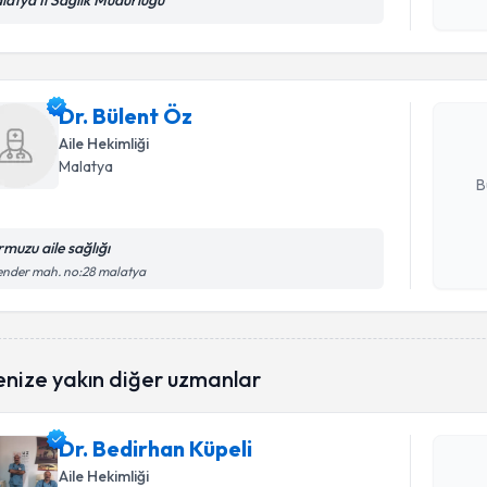
latya İl Sağlık Müdürlüğü
Kişisel
okudum
işlenm
Dr. Bülent
uzmandan ra
Dr. Bülent Öz
posta ile bi
Aile Hekimliği
E-posta Ad
Malatya
B
rmuzu aile sağlığı
Kişisel
ender mah. no:28 malatya
okudum
işlenm
Randevu T
enize yakın diğer uzmanlar
Dr. Bedir
bu uzmandan
Dr. Bedirhan Küpeli
posta ile bi
Aile Hekimliği