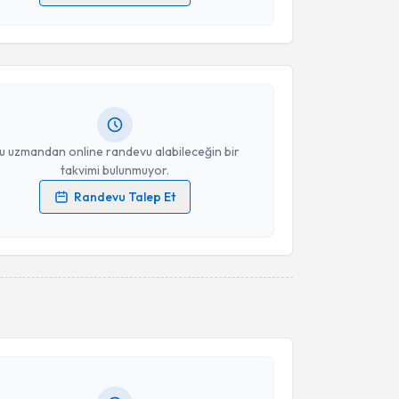
 verilerimin işlenmesine ilişkin
Aydınlatma Metni
'ni
 ve kişisel verilerimin belirtilen kapsamda
esini kabul ediyorum.
 Öz
için randevu takvimi talebi oluşturun. Size bu
ndevu almanız için bir takvim hazırlandığında e-
lgilendireceğiz.
Takvim Talebini Gönder
resiniz
u uzmandan online randevu alabileceğin bir
takvimi bulunmuyor.
Randevu Talep Et
 verilerimin işlenmesine ilişkin
Aydınlatma Metni
'ni
 ve kişisel verilerimin belirtilen kapsamda
esini kabul ediyorum.
akvimi Talebi
Takvim Talebini Gönder
han Küpeli
için randevu takvimi talebi oluşturun. Size
 randevu almanız için bir takvim hazırlandığında e-
lgilendireceğiz.