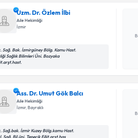
Uzm. Dr. Ö
bu uzmandan
Uzm. Dr. Özlem İlbi
posta ile bi
Aile Hekimliği
İzmir
E-posta Ad
B
c. Sağ. Bak. İzmirgüney Bölg. Kamu Hast.
liği Sağlık Bilimleri Üni. Bozyaka
Kişisel
Randevu T
it.arşt.hast.
okudum
işlenm
Ass. Dr. U
Size bu uzm
Ass. Dr. Umut Gök Balcı
hazırlandığ
Aile Hekimliği
E-posta Ad
İzmir
, Bayraklı
B
c. Sağ.bak. İzmir Kuzey Bölg.kamu Hast.
Randevu T
Kişisel
l. Sağ. Bil.üni. Tepecik Eğit.arşt.has