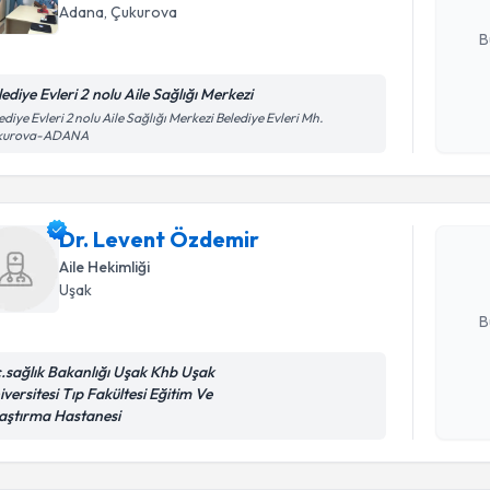
E-posta Ad
Adana
, Çukurova
B
ediye Evleri 2 nolu Aile Sağlığı Merkezi
Kişisel
ediye Evleri 2 nolu Aile Sağlığı Merkezi Belediye Evleri Mh.
Randevu T
kurova-ADANA
okudum
işlenm
Dr. Leven
bu uzmandan
Dr. Levent Özdemir
posta ile bi
Aile Hekimliği
Uşak
E-posta Ad
B
c.sağlık Bakanlığı Uşak Khb Uşak
iversitesi Tıp Fakültesi Eğitim Ve
Randevu T
Kişisel
aştırma Hastanesi
okudum
işlenm
Uzm. Dr. 