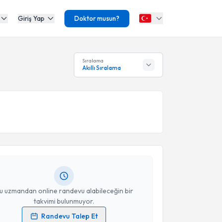
Giriş Yap
Doktor musun?
Sıralama
Akıllı Sıralama
akvimi Talebi
t Ümit Topçu
için randevu takvimi talebi oluşturun.
andan randevu almanız için bir takvim
ında e-posta ile bilgilendireceğiz.
resiniz
u uzmandan online randevu alabileceğin bir
takvimi bulunmuyor.
Randevu Talep Et
akvimi Talebi