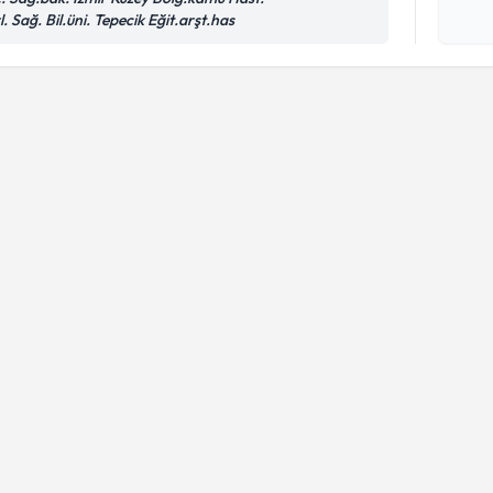
Kişisel
l. Sağ. Bil.üni. Tepecik Eğit.arşt.has
okudum
işlenm