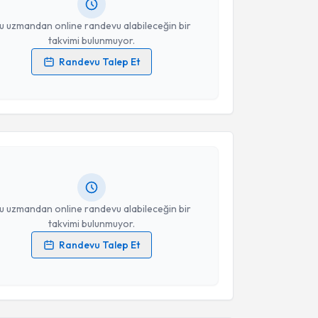
resiniz
u uzmandan online randevu alabileceğin bir
takvimi bulunmuyor.
Randevu Talep Et
 verilerimin işlenmesine ilişkin
Aydınlatma Metni
'ni
akvimi Talebi
 ve kişisel verilerimin belirtilen kapsamda
esini kabul ediyorum.
t Özdemir
için randevu takvimi talebi oluşturun. Size
 randevu almanız için bir takvim hazırlandığında e-
Takvim Talebini Gönder
lgilendireceğiz.
resiniz
u uzmandan online randevu alabileceğin bir
takvimi bulunmuyor.
Randevu Talep Et
akvimi Talebi
 verilerimin işlenmesine ilişkin
Aydınlatma Metni
'ni
 ve kişisel verilerimin belirtilen kapsamda
esini kabul ediyorum.
Turay Selçuker
için randevu takvimi talebi oluşturun.