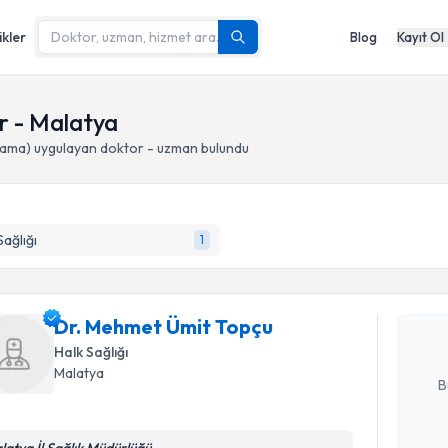
ikler
Blog
Kayıt Ol
r - Malatya
lama)
uygulayan doktor - uzman bulundu
Randevu T
Sağlığı
1
Dr. Mehme
Size bu uzm
hazırlandığ
Dr. Mehmet Ümit Topçu
Halk Sağlığı
E-posta Ad
Malatya
B
Randevu T