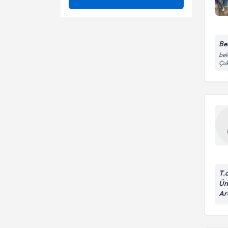
Endişe bozukluğu
Ünvan
Aşılama(immünizasyon)
Gardasil Hpv Aşısı
Diyafram yöntemi(doğum
Bel
İNÖNÜ ÜNİVERSİTESİ
kontrol)
bel
Genel Halk Sağlığı
Immunizasyon(aşılama)
Çu
Dr.
Gribal Enfeksiyon
Aile ve çocuk danışmanlığı
Kaşıntı
Difteri/tetanoz/aselüler
boğmaca aşısı
Kemik Erimesi (Osteoporoz)
Toksikolojik analiz
Kronik Sinüzit
Küçük Cerrahiler
T.
Ün
Meslek Hastalıkları
Ar