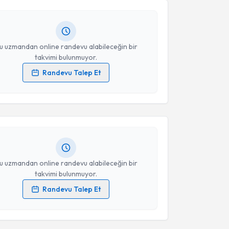
andan randevu almanız için bir takvim
Takvim Talebini Gönder
ında e-posta ile bilgilendireceğiz.
resiniz
u uzmandan online randevu alabileceğin bir
takvimi bulunmuyor.
Randevu Talep Et
akvimi Talebi
 verilerimin işlenmesine ilişkin
Aydınlatma Metni
'ni
 ve kişisel verilerimin belirtilen kapsamda
esini kabul ediyorum.
 Şimşek
için randevu takvimi talebi oluşturun. Size bu
ndevu almanız için bir takvim hazırlandığında e-
lgilendireceğiz.
Takvim Talebini Gönder
resiniz
u uzmandan online randevu alabileceğin bir
takvimi bulunmuyor.
Randevu Talep Et
akvimi Talebi
 verilerimin işlenmesine ilişkin
Aydınlatma Metni
'ni
 ve kişisel verilerimin belirtilen kapsamda
esini kabul ediyorum.