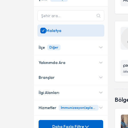
Ma
Malatya
İlçe
Diğer
Yakınımda Ara
ça
isk
Branşlar
Konumuma yakın uzmanları
Merkez
göster
İlgi Alanları
Bölg
Hizmetler
Immunizasyon(aşılama)
Aile Hekimliği
Halk Sağlığı
Mezuniyet
Astım Bronşit
Daha Fazla Filtre