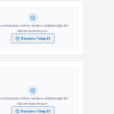
Size bu uzmandan randevu almanız için bir takvim
Takvim Talebini Gönder
ında e-posta ile bilgilendireceğiz.
resiniz
u uzmandan online randevu alabileceğin bir
takvimi bulunmuyor.
Randevu Talep Et
 verilerimin işlenmesine ilişkin
Aydınlatma Metni
'ni
 ve kişisel verilerimin belirtilen kapsamda
akvimi Talebi
esini kabul ediyorum.
Takvim Talebini Gönder
hmet Sarıışık
için randevu takvimi talebi oluşturun.
andan randevu almanız için bir takvim
ında e-posta ile bilgilendireceğiz.
resiniz
u uzmandan online randevu alabileceğin bir
takvimi bulunmuyor.
Randevu Talep Et