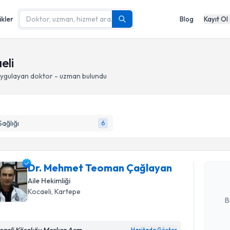
ikler
Blog
Kayıt Ol
eli
ygulayan doktor - uzman bulundu
Randevu T
Sağlığı
6
Dr. Mehm
oluşturun. 
Dr. Mehmet Teoman Çağlayan
hazırlandığ
Aile Hekimliği
E-posta Ad
Kocaeli
, Kartepe
B