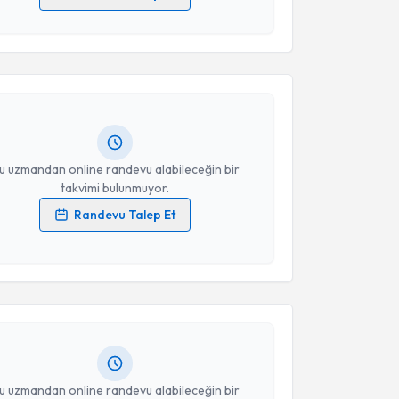
 verilerimin işlenmesine ilişkin
Aydınlatma Metni
'ni
akvimi Talebi
 ve kişisel verilerimin belirtilen kapsamda
esini kabul ediyorum.
Demir
için randevu takvimi talebi oluşturun. Size bu
ndevu almanız için bir takvim hazırlandığında e-
Takvim Talebini Gönder
lgilendireceğiz.
resiniz
u uzmandan online randevu alabileceğin bir
takvimi bulunmuyor.
Randevu Talep Et
 verilerimin işlenmesine ilişkin
Aydınlatma Metni
'ni
akvimi Talebi
 ve kişisel verilerimin belirtilen kapsamda
esini kabul ediyorum.
Kadıoğlu
için randevu takvimi talebi oluşturun. Size bu
ndevu almanız için bir takvim hazırlandığında e-
Takvim Talebini Gönder
lgilendireceğiz.
resiniz
u uzmandan online randevu alabileceğin bir