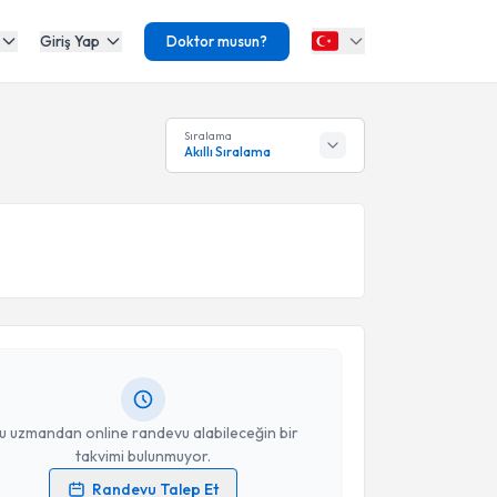
Giriş Yap
Doktor musun?
Sıralama
Akıllı Sıralama
akvimi Talebi
et Teoman Çağlayan
için randevu takvimi talebi
Size bu uzmandan randevu almanız için bir takvim
ında e-posta ile bilgilendireceğiz.
resiniz
u uzmandan online randevu alabileceğin bir
takvimi bulunmuyor.
Randevu Talep Et