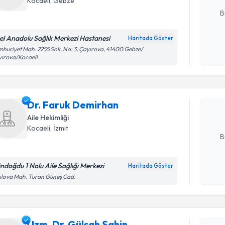
Kocaeli
, Gebze
B
el Anadolu Sağlık Merkezi Hastanesi
Haritada Göster
Randevu T
Kişisel
huriyet Mah. 2255 Sok. No: 3, Çayırova, 41400 Gebze/
ırova/Kocaeli
okudum
işlenm
Dr. Faruk
bu uzmandan
Dr. Faruk Demirhan
posta ile bi
Aile Hekimliği
E-posta Ad
Kocaeli
, İzmit
B
ndoğdu 1 Nolu Aile Sağlığı Merkezi
Randevu T
Haritada Göster
Kişisel
ilova Mah. Turan Güneş Cad.
okudum
işlenm
Uzm. Dr. 
Size bu uzm
hazırlandığ
Uzm. Dr. Gülşah Şahin