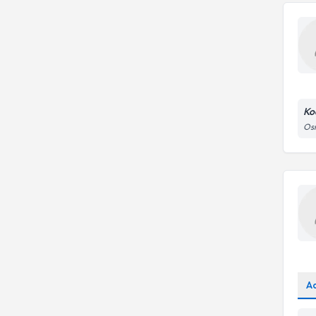
Ko
Osm
A