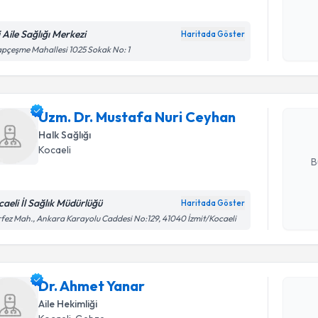
i Aile Sağlığı Merkezi
Haritada Göster
Randevu T
Kişisel
pçeşme Mahallesi 1025 Sokak No: 1
okudum
işlenm
Uzm. Dr. 
oluşturun. 
Uzm. Dr. Mustafa Nuri Ceyhan
hazırlandığ
Halk Sağlığı
E-posta Ad
Kocaeli
B
caeli İl Sağlık Müdürlüğü
Haritada Göster
Randevu T
Kişisel
fez Mah., Ankara Karayolu Caddesi No:129, 41040 İzmit/Kocaeli
okudum
işlenm
Dr. Ahmet
uzmandan ra
Dr. Ahmet Yanar
posta ile bi
Aile Hekimliği
E-posta Ad