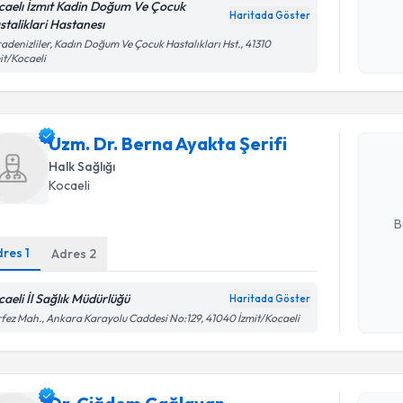
caelı İzmıt Kadin Doğum Ve Çocuk
Kişisel
Haritada Göster
staliklari Hastanesı
okudum
işlenm
adenizliler, Kadın Doğum Ve Çocuk Hastalıkları Hst., 41310
it/Kocaeli
Randevu T
Uzm. Dr. B
Uzm. Dr. Berna Ayakta Şerifi
oluşturun. 
hazırlandığ
Halk Sağlığı
Kocaeli
E-posta Ad
B
dres
1
Adres
2
Kişisel
caeli İl Sağlık Müdürlüğü
Haritada Göster
Randevu T
okudum
fez Mah., Ankara Karayolu Caddesi No:129, 41040 İzmit/Kocaeli
işlenm
Dr. Çiğde
Size bu uzm
hazırlandığ