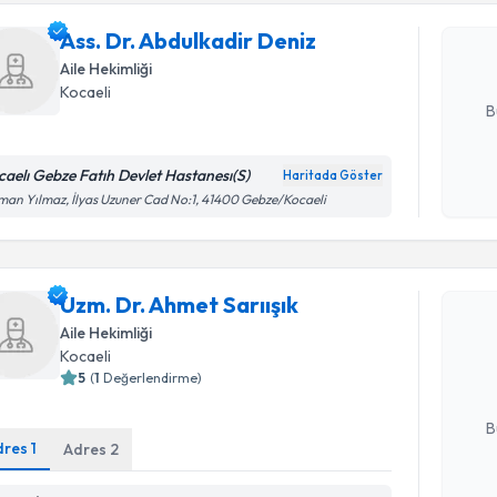
oluşturun. 
Ass. Dr. Abdulkadir Deniz
hazırlandığ
Aile Hekimliği
E-posta Ad
Kocaeli
B
caelı Gebze Fatıh Devlet Hastanesı(S)
Haritada Göster
Kişisel
an Yılmaz, İlyas Uzuner Cad No:1, 41400 Gebze/Kocaeli
okudum
Randevu T
işlenm
Uzm. Dr. Ahmet Sarıışık
Uzm. Dr. A
Size bu uzm
Aile Hekimliği
hazırlandığ
Kocaeli
5
(
1
Değerlendirme)
E-posta Ad
B
dres
1
Adres
2