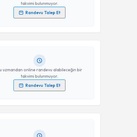
takvimi bulunmuyor.
Randevu Talep Et
akvimi Talebi
 verilerimin işlenmesine ilişkin
Aydınlatma Metni
'ni
 ve kişisel verilerimin belirtilen kapsamda
esini kabul ediyorum.
Mustafa Nuri Ceyhan
için randevu takvimi talebi
Size bu uzmandan randevu almanız için bir takvim
ında e-posta ile bilgilendireceğiz.
Takvim Talebini Gönder
resiniz
u uzmandan online randevu alabileceğin bir
takvimi bulunmuyor.
Randevu Talep Et
akvimi Talebi
 verilerimin işlenmesine ilişkin
Aydınlatma Metni
'ni
 ve kişisel verilerimin belirtilen kapsamda
esini kabul ediyorum.
 Yanar
için randevu takvimi talebi oluşturun. Size bu
ndevu almanız için bir takvim hazırlandığında e-
Takvim Talebini Gönder
lgilendireceğiz.
resiniz