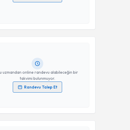
 verilerimin işlenmesine ilişkin
Aydınlatma Metni
'ni
 ve kişisel verilerimin belirtilen kapsamda
esini kabul ediyorum.
akvimi Talebi
Takvim Talebini Gönder
erna Ayakta Şerifi
için randevu takvimi talebi
Size bu uzmandan randevu almanız için bir takvim
ında e-posta ile bilgilendireceğiz.
resiniz
u uzmandan online randevu alabileceğin bir
takvimi bulunmuyor.
Randevu Talep Et
 verilerimin işlenmesine ilişkin
Aydınlatma Metni
'ni
akvimi Talebi
 ve kişisel verilerimin belirtilen kapsamda
esini kabul ediyorum.
m Çağlayan
için randevu takvimi talebi oluşturun.
Takvim Talebini Gönder
andan randevu almanız için bir takvim
ında e-posta ile bilgilendireceğiz.