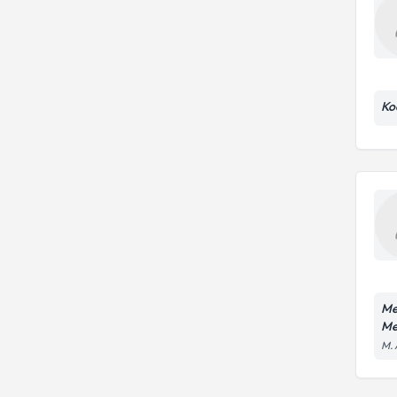
Ko
Me
Me
M. 