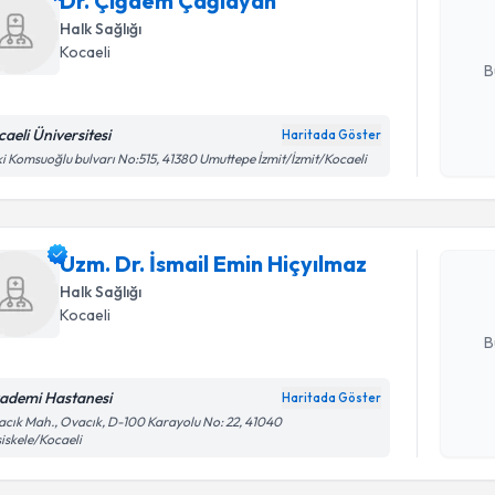
Dr. Çiğdem Çağlayan
Halk Sağlığı
E-posta Ad
Kocaeli
B
caeli Üniversitesi
Haritada Göster
Randevu T
Kişisel
i Komsuoğlu bulvarı No:515, 41380 Umuttepe İzmit/İzmit/Kocaeli
okudum
işlenm
Uzm. Dr. İ
oluşturun. 
Uzm. Dr. İsmail Emin Hiçyılmaz
hazırlandığ
Halk Sağlığı
E-posta Ad
Kocaeli
B
ademi Hastanesi
Haritada Göster
Randevu T
Kişisel
cık Mah., Ovacık, D-100 Karayolu No: 22, 41040
iskele/Kocaeli
okudum
işlenm