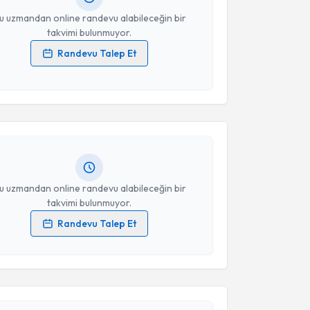
u uzmandan online randevu alabileceğin bir
takvimi bulunmuyor.
Randevu Talep Et
akvimi Talebi
 verilerimin işlenmesine ilişkin
Aydınlatma Metni
'ni
 ve kişisel verilerimin belirtilen kapsamda
esini kabul ediyorum.
 Demirhan
için randevu takvimi talebi oluşturun. Size
 randevu almanız için bir takvim hazırlandığında e-
Takvim Talebini Gönder
lgilendireceğiz.
resiniz
u uzmandan online randevu alabileceğin bir
takvimi bulunmuyor.
Randevu Talep Et
akvimi Talebi
 verilerimin işlenmesine ilişkin
Aydınlatma Metni
'ni
 ve kişisel verilerimin belirtilen kapsamda
esini kabul ediyorum.
Gülşah Şahin
için randevu takvimi talebi oluşturun.
andan randevu almanız için bir takvim
ında e-posta ile bilgilendireceğiz.
Takvim Talebini Gönder