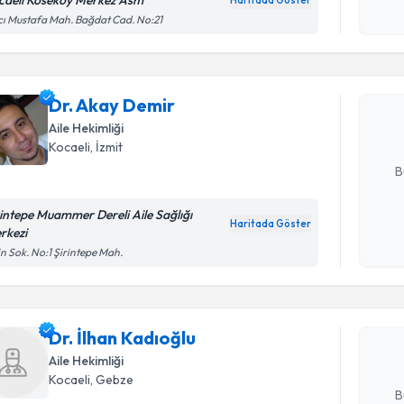
caeli Köseköy Merkez Asm
Haritada Göster
Kişisel
Randevu T
ı Mustafa Mah. Bağdat Cad. No:21
okudum
işlenm
Dr. Akay 
uzmandan ra
Dr. Akay Demir
posta ile bi
Aile Hekimliği
Kocaeli
, İzmit
E-posta Ad
B
rintepe Muammer Dereli Aile Sağlığı
Haritada Göster
rkezi
Kişisel
Randevu T
in Sok. No:1 Şirintepe Mah.
okudum
işlenm
Dr. İlhan 
uzmandan ra
Dr. İlhan Kadıoğlu
posta ile bi
Aile Hekimliği
E-posta Ad
Kocaeli
, Gebze
B