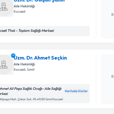
Aile Hekimliği
E-posta Ad
Kocaeli
B
caeli Thsk - Toplum Sağlığı Merkezi
Randevu T
Kişisel
okudum
işlenm
Uzm. Dr. 
Size bu uzm
Uzm. Dr. Ahmet Seçkin
hazırlandığ
Aile Hekimliği
Kocaeli
, İzmit
E-posta Ad
B
hmet Ali Paşa Sağlık Ocağı- Aile Sağlığı
Haritada Göster
rkezi
Kişisel
Randevu T
Alipaşa Mah. Çakar Sok. Pk:41050 İzmit/kocaeli
okudum
işlenm
Ass. Dr. A