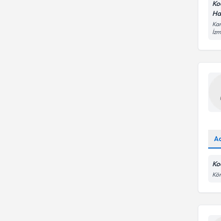
Ko
Ha
Kar
İzm
A
Ko
Kör