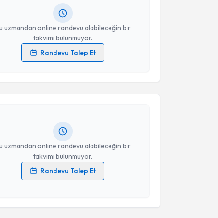
resiniz
u uzmandan online randevu alabileceğin bir
takvimi bulunmuyor.
Randevu Talep Et
akvimi Talebi
 verilerimin işlenmesine ilişkin
Aydınlatma Metni
'ni
 ve kişisel verilerimin belirtilen kapsamda
esini kabul ediyorum.
Ahmet Seçkin
için randevu takvimi talebi oluşturun.
andan randevu almanız için bir takvim
Takvim Talebini Gönder
ında e-posta ile bilgilendireceğiz.
resiniz
u uzmandan online randevu alabileceğin bir
takvimi bulunmuyor.
Randevu Talep Et
 verilerimin işlenmesine ilişkin
Aydınlatma Metni
'ni
akvimi Talebi
 ve kişisel verilerimin belirtilen kapsamda
esini kabul ediyorum.
bdulkadir Deniz
için randevu takvimi talebi