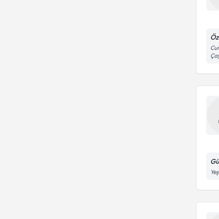
Öz
Cum
Çay
Gü
Yeş