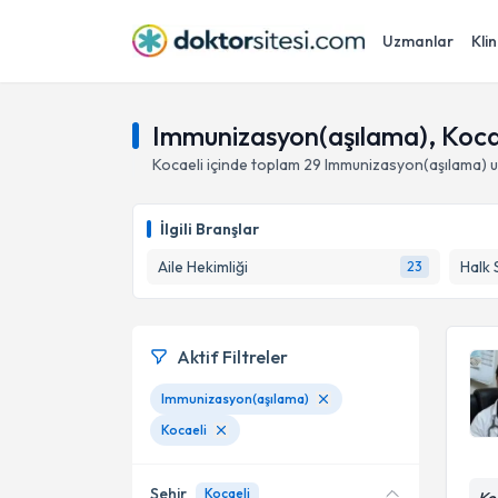
Uzmanlar
Klin
Immunizasyon(aşılama), Koca
Kocaeli
içinde toplam
29
Immunizasyon(aşılama)
u
İlgili Branşlar
Aile Hekimliği
Halk 
23
Aktif Filtreler
Immunizasyon(aşılama)
Kocaeli
Şehir
Kocaeli