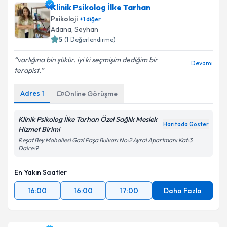
Klinik Psikolog İlke Tarhan
Psikoloji
+
1
diğer
Adana
, Seyhan
5
(
1
Değerlendirme)
varlığına bin şükür. iyi ki seçmişim dediğim bir
Devamı
terapist.
Adres
1
Online Görüşme
Klinik Psikolog İlke Tarhan Özel Sağlık Meslek
Haritada Göster
Hizmet Birimi
Reşat Bey Mahallesi Gazi Paşa Bulvarı No:2 Ayral Apartmanı Kat:3
Daire:9
En Yakın Saatler
16:00
16:00
17:00
Daha Fazla