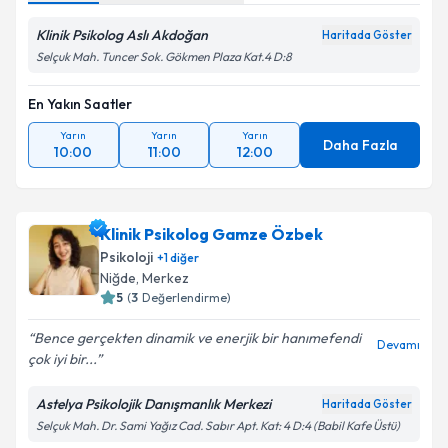
Klinik Psikolog Aslı Akdoğan
Haritada Göster
Selçuk Mah. Tuncer Sok. Gökmen Plaza Kat.4 D:8
En Yakın Saatler
Yarın
Yarın
Yarın
Daha Fazla
10:00
11:00
12:00
Klinik Psikolog Gamze Özbek
Psikoloji
+
1
diğer
Niğde
, Merkez
5
(
3
Değerlendirme)
Bence gerçekten dinamik ve enerjik bir hanımefendi
Devamı
çok iyi bir...
Astelya Psikolojik Danışmanlık Merkezi
Haritada Göster
Selçuk Mah. Dr. Sami Yağız Cad. Sabır Apt. Kat: 4 D:4 (Babil Kafe Üstü)