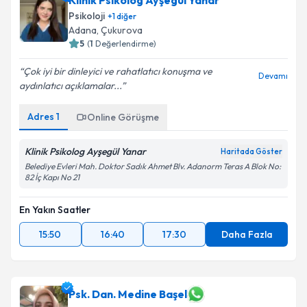
Klinik Psikolog Ayşegül Yanar
Psikoloji
+
1
diğer
Adana
, Çukurova
5
(
1
Değerlendirme)
Çok iyi bir dinleyici ve rahatlatıcı konuşma ve
Devamı
aydınlatıcı açıklamalar...
Adres
1
Online Görüşme
Klinik Psikolog Ayşegül Yanar
Haritada Göster
Belediye Evleri Mah. Doktor Sadık Ahmet Blv. Adanorm Teras A Blok No:
82 İç Kapı No 21
En Yakın Saatler
15:50
16:40
17:30
Daha Fazla
Psk. Dan. Medine Başel