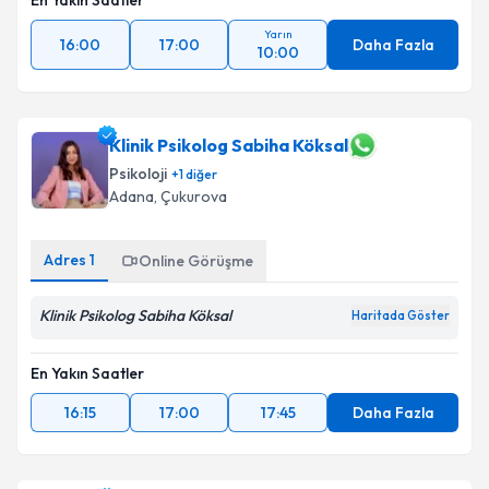
En Yakın Saatler
Yarın
16:00
17:00
Daha Fazla
10:00
Klinik Psikolog Sabiha Köksal
Psikoloji
+
1
diğer
Adana
, Çukurova
Adres
1
Online Görüşme
Klinik Psikolog Sabiha Köksal
Haritada Göster
En Yakın Saatler
16:15
17:00
17:45
Daha Fazla