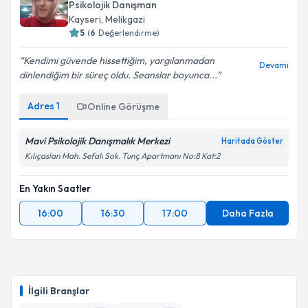
Psikolojik Danışman
Kayseri
, Melikgazi
5
(
6
Değerlendirme)
Kendimi güvende hissettiğim, yargılanmadan
Devamı
dinlendiğim bir süreç oldu. Seanslar boyunca...
Adres
1
Online Görüşme
Mavi Psikolojik Danışmalık Merkezi
Haritada Göster
Kılıçaslan Mah. Sefalı Sok. Tunç Apartmanı No:8 Kat:2
En Yakın Saatler
16:00
16:30
17:00
Daha Fazla
İlgili Branşlar