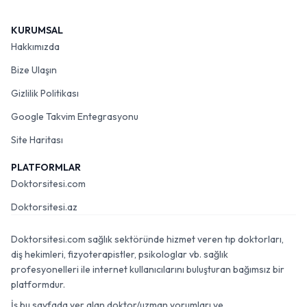
KURUMSAL
Hakkımızda
Bize Ulaşın
Gizlilik Politikası
Google Takvim Entegrasyonu
Site Haritası
PLATFORMLAR
Doktorsitesi.com
Doktorsitesi.az
Doktorsitesi.com sağlık sektöründe hizmet veren tıp doktorları,
diş hekimleri, fizyoterapistler, psikologlar vb. sağlık
profesyonelleri ile internet kullanıcılarını buluşturan bağımsız bir
platformdur.
İş bu sayfada yer alan doktor/uzman yorumları ve