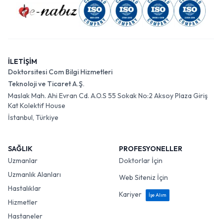
İLETİŞİM
Doktorsitesi Com Bilgi Hizmetleri
Teknoloji ve Ticaret A.Ş.
Maslak Mah. Ahi Evran Cd. A.O.S 55 Sokak No:2 Aksoy Plaza Giriş
Kat Kolektif House
İstanbul, Türkiye
SAĞLIK
PROFESYONELLER
Uzmanlar
Doktorlar İçin
Uzmanlık Alanları
Web Siteniz İçin
Hastalıklar
Kariyer
İşe Alım
Hizmetler
Hastaneler