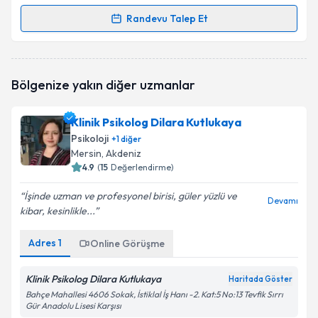
Randevu Talep Et
Randevu Takvimi Talebi
Klinik Psikolog Gamze Özbek
için randevu takvimi
Bölgenize yakın diğer uzmanlar
talebi oluşturun. Size bu uzmandan randevu almanız
için bir takvim hazırlandığında e-posta ile
bilgilendireceğiz.
Klinik Psikolog Dilara Kutlukaya
Psikoloji
+
1
diğer
E-posta Adresiniz
Mersin
, Akdeniz
4.9
(
15
Değerlendirme)
İşinde uzman ve profesyonel birisi, güler yüzlü ve
Devamı
kibar, kesinlikle...
Kişisel verilerimin işlenmesine ilişkin
Aydınlatma
Metni
'ni okudum ve kişisel verilerimin belirtilen
kapsamda işlenmesini kabul ediyorum.
Adres
1
Online Görüşme
Klinik Psikolog Dilara Kutlukaya
Haritada Göster
Takvim Talebini Gönder
Bahçe Mahallesi 4606 Sokak, İstiklal İş Hanı -2. Kat:5 No:13 Tevfik Sırrı
Gür Anadolu Lisesi Karşısı