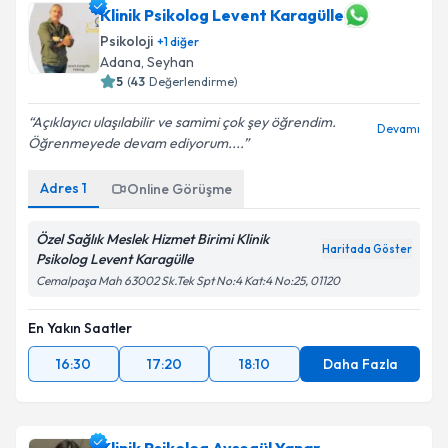
Klinik Psikolog Levent Karagülle
Psikoloji
+
1
diğer
Adana
, Seyhan
5
(
43
Değerlendirme)
Açıklayıcı ulaşılabilir ve samimi çok şey öğrendim.
Devamı
Öğrenmeyede devam ediyorum....
Adres
1
Online Görüşme
Özel Sağlık Meslek Hizmet Birimi Klinik
Haritada Göster
Psikolog Levent Karagülle
Cemalpaşa Mah 63002 Sk.Tek Spt No:4 Kat:4 No:25, 01120
En Yakın Saatler
16:30
17:20
18:10
Daha Fazla