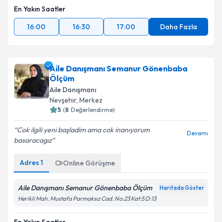
En Yakın Saatler
16:00
16:30
17:00
Daha Fazla
Aile Danışmanı Semanur Gönenbaba
Ölçüm
Aile Danışmanı
Nevşehir
, Merkez
5
(
8
Değerlendirme)
Cok ilgili yeni başladim ama cok inanıyorum
Devamı
basaracagız
Adres
1
Online Görüşme
Aile Danışmanı Semanur Gönenbaba Ölçüm
Haritada Göster
Herikli Mah. Mustafa Parmaksız Cad. No:23 Kat:5 D:13