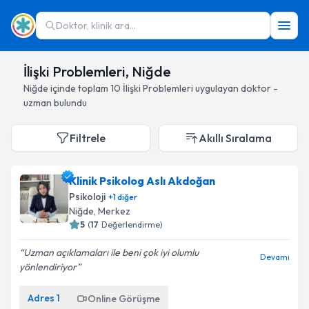
Doktor, klinik ara...
İlişki Problemleri, Niğde
Niğde
içinde toplam
10
İlişki Problemleri
uygulayan doktor -
uzman bulundu
Filtrele
Akıllı Sıralama
Klinik Psikolog Aslı Akdoğan
Psikoloji
+
1
diğer
Niğde
, Merkez
5
(
17
Değerlendirme)
Uzman açıklamaları ile beni çok iyi olumlu
Devamı
yönlendiriyor
Adres
1
Online Görüşme