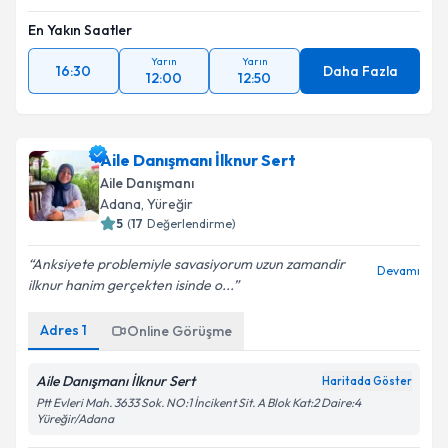
En Yakın Saatler
Yarın
Yarın
16:30
Daha Fazla
12:00
12:50
Aile Danışmanı İlknur Sert
Aile Danışmanı
Adana
, Yüreğir
5
(
17
Değerlendirme)
Anksiyete problemiyle savasiyorum uzun zamandir
Devamı
ilknur hanim gerçekten isinde o...
Adres
1
Online Görüşme
Aile Danışmanı İlknur Sert
Haritada Göster
Ptt Evleri Mah. 3633 Sok. NO:1 İncikent Sit. A Blok Kat:2 Daire:4
Yüreğir/Adana