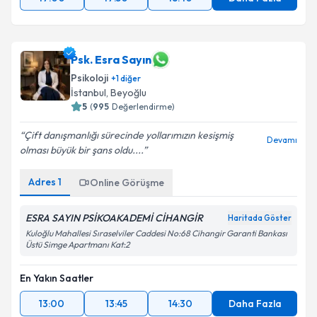
Psk. Esra Sayın
Psikoloji
+
1
diğer
İstanbul
, Beyoğlu
5
(
995
Değerlendirme)
Çift danışmanlığı sürecinde yollarımızın kesişmiş
Devamı
olması büyük bir şans oldu....
Adres
1
Online Görüşme
ESRA SAYIN PSİKOAKADEMİ CİHANGİR
Haritada Göster
Kuloğlu Mahallesi Sıraselviler Caddesi No:68 Cihangir Garanti Bankası
Üstü Simge Apartmanı Kat:2
En Yakın Saatler
13:00
13:45
14:30
Daha Fazla