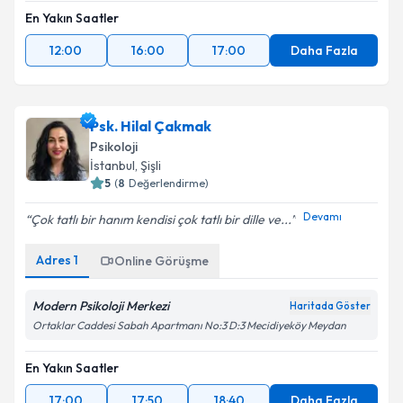
En Yakın Saatler
12:00
16:00
17:00
Daha Fazla
Psk. Hilal Çakmak
Psikoloji
İstanbul
, Şişli
5
(
8
Değerlendirme)
Devamı
Çok tatlı bir hanım kendisi çok tatlı bir dille ve...
Adres
1
Online Görüşme
Modern Psikoloji Merkezi
Haritada Göster
Ortaklar Caddesi Sabah Apartmanı No:3 D:3 Mecidiyeköy Meydan
En Yakın Saatler
17:00
17:50
18:40
Daha Fazla