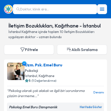
Doktor, klinik ara...
İletişim Bozuklukları, Kağıthane - İstanbul
İstanbul
Kağıthane
içinde toplam
10
İletişim Bozuklukları
uygulayan doktor - uzman bulundu
Filtrele
Akıllı Sıralama
Uzm. Psk. Emel Buru
Psikoloji
İstanbul
, Kağıthane
5
(
1
Değerlendirme)
Psikolog olarak çok alakalı ve ilgili biri sorunlarıma
Devamı
çözüm ürermeme...
Psikolog Emel Buru Danışmanlık
Haritada Göster