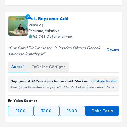
Psk. Beyzanur Adil
Psikoloji
Erzurum
, Yakutiye
4.9
(
168
Değerlendirme)
Çok Güzel Dinliyor İnsan O Odadan Öıkınca Gerçek
Devamı
Anlamda Rahatlıyor
Adres
1
Online Görüşme
Beyzanur Adil Psikolojik Danışmanlık Merkezi
Haritada Göster
Muratpaşa Mahallesi İsmetpaşa Caddesi Arif Alper İş Merkezi K:5 No:8
En Yakın Saatler
11:00
12:00
15:00
Daha Fazla