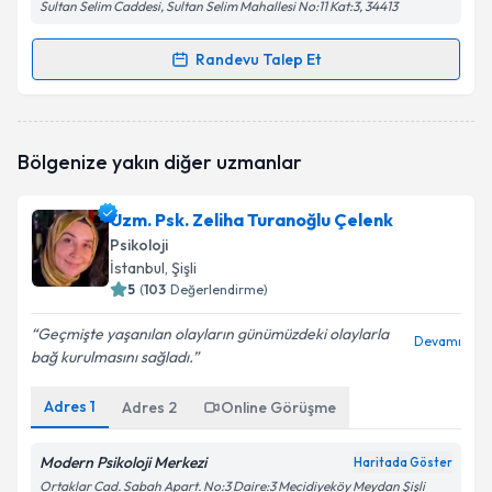
Sultan Selim Caddesi, Sultan Selim Mahallesi No:11 Kat:3, 34413
Randevu Talep Et
Randevu Takvimi Talebi
Uzm. Psk. Emel Buru
için randevu takvimi talebi
Bölgenize yakın diğer uzmanlar
oluşturun. Size bu uzmandan randevu almanız için bir
takvim hazırlandığında e-posta ile bilgilendireceğiz.
Uzm. Psk. Zeliha Turanoğlu Çelenk
E-posta Adresiniz
Psikoloji
İstanbul
, Şişli
5
(
103
Değerlendirme)
Geçmişte yaşanılan olayların günümüzdeki olaylarla
Kişisel verilerimin işlenmesine ilişkin
Aydınlatma
Devamı
bağ kurulmasını sağladı.
Metni
'ni okudum ve kişisel verilerimin belirtilen
kapsamda işlenmesini kabul ediyorum.
Adres
1
Adres
2
Online Görüşme
Takvim Talebini Gönder
Modern Psikoloji Merkezi
Haritada Göster
Ortaklar Cad. Sabah Apart. No:3 Daire:3 Mecidiyeköy Meydan Şişli