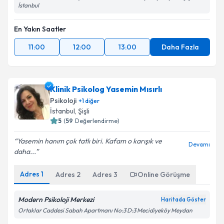
İstanbul
En Yakın Saatler
11:00
12:00
13:00
Daha Fazla
Klinik Psikolog Yasemin Mısırlı
Psikoloji
+
1
diğer
İstanbul
, Şişli
5
(
59
Değerlendirme)
Yasemin hanım çok tatlı biri. Kafam o karışık ve
Devamı
daha...
Adres
1
Adres
2
Adres
3
Online Görüşme
Modern Psikoloji Merkezi
Haritada Göster
Ortaklar Caddesi Sabah Apartmanı No:3 D:3 Mecidiyeköy Meydan