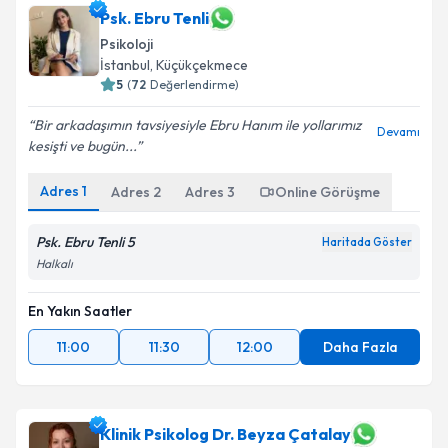
Psk. Ebru Tenli
Psikoloji
İstanbul
, Küçükçekmece
5
(
72
Değerlendirme)
Bir arkadaşımın tavsiyesiyle Ebru Hanım ile yollarımız
Devamı
kesişti ve bugün...
Adres
1
Adres
2
Adres
3
Online Görüşme
Psk. Ebru Tenli 5
Haritada Göster
Halkalı
En Yakın Saatler
11:00
11:30
12:00
Daha Fazla
Klinik Psikolog Dr. Beyza Çatalay