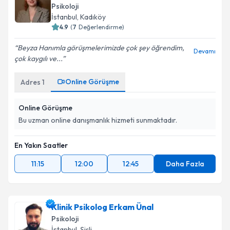
Psikoloji
İstanbul
, Kadıköy
4.9
(
7
Değerlendirme)
Beyza Hanımla görüşmelerimizde çok şey öğrendim,
Devamı
çok kaygılı ve...
Online Görüşme
Adres
1
Online Görüşme
Bu uzman online danışmanlık hizmeti sunmaktadır.
En Yakın Saatler
11:15
12:00
12:45
Daha Fazla
Klinik Psikolog Erkam Ünal
Psikoloji
İstanbul
, Şişli