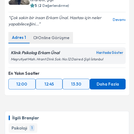
5
(
2
Değerlendirme)
Çok sakin bir insan Erkam Ünal. Hastası için neler
Devamı
yapabileceğini...
Adres
1
Online Görüşme
Klinik Psikolog Erkam Ünal
Haritada Göster
Meşrutiyet Mah. Hrant Dink Sok: No:12 Daire:6 Şişli İstanbul
En Yakın Saatler
12:00
12:45
13:30
Daha Fazla
İlgili Branşlar
Psikoloji
1