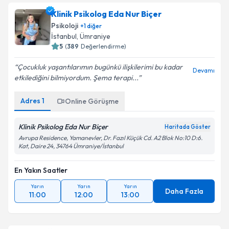
Klinik Psikolog Eda Nur Biçer
Psikoloji
+
1
diğer
İstanbul
, Ümraniye
5
(
389
Değerlendirme)
Çocukluk yaşantılarımın bugünkü ilişkilerimi bu kadar
Devamı
etkilediğini bilmiyordum. Şema terapi...
Adres
1
Online Görüşme
Klinik Psikolog Eda Nur Biçer
Haritada Göster
Avrupa Residence, Yamanevler, Dr. Fazıl Küçük Cd. A2 Blok No:10 D:6.
Kat, Daire 24, 34764 Ümraniye/İstanbul
En Yakın Saatler
Yarın
Yarın
Yarın
Daha Fazla
11:00
12:00
13:00