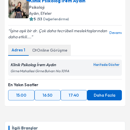
Klinik Psikolog İrem Aydın
E-posta Adresiniz
Psikoloji
Aydın
, Efeler
5
(
53
Değerlendirme)
İşine aşık bir dr. Çok daha tecrübeli meslektaşlarından
Kişisel verilerimin işlenmesine ilişkin
Aydınlatma
Devamı
daha etkili....
Metni
'ni okudum ve kişisel verilerimin belirtilen
kapsamda işlenmesini kabul ediyorum.
Adres
1
Online Görüşme
Takvim Talebini Gönder
Klinik Psikolog İrem Aydın
Haritada Göster
Girne Mahallesi Girne Bulvarı No:109A
En Yakın Saatler
15:00
16:50
17:40
Daha Fazla
İlgili Branşlar