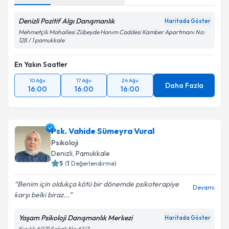
Denizli Pozitif Algı Danışmanlık
Haritada Göster
Mehmetçik Mahallesi Zübeyde Hanım Caddesi Kamber Apartmanı No:
128 / 1 pamukkale
En Yakın Saatler
10 Ağu
17 Ağu
24 Ağu
Daha Fazla
16:00
16:00
16:00
Psk. Vahide Sümeyra Vural
Psikoloji
Denizli
, Pamukkale
5
(
1
Değerlendirme)
Benim için oldukça kötü bir dönemde psikoterapiye
Devamı
karşı belki biraz...
Yaşam Psikoloji Danışmanlık Merkezi
Haritada Göster
Kınıklı 6021 Sokak No:61/2