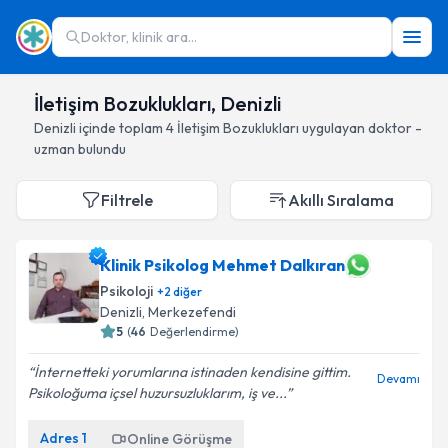
Doktor, klinik ara...
İletişim Bozuklukları, Denizli
Denizli
içinde toplam
4
İletişim Bozuklukları
uygulayan doktor -
uzman bulundu
Filtrele
Akıllı Sıralama
Klinik Psikolog Mehmet Dalkıran
Psikoloji
+
2
diğer
Denizli
, Merkezefendi
5
(
46
Değerlendirme)
İnternetteki yorumlarına istinaden kendisine gittim.
Devamı
Psikoloğuma içsel huzursuzluklarım, iş ve...
Adres
1
Online Görüşme