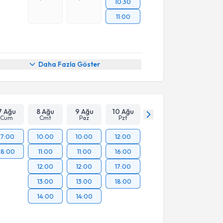
10:30
11:00
Daha Fazla Göster
7 Ağu
8 Ağu
9 Ağu
10 Ağu
Cum
Cmt
Paz
Pzt
17:00
10:00
10:00
12:00
18:00
11:00
11:00
16:00
12:00
12:00
17:00
13:00
13:00
18:00
14:00
14:00