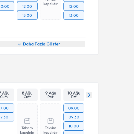
kapalıdır
20:00
12:00
12:00
13:00
13:00
Daha Fazla Göster
7 Ağu
8 Ağu
9 Ağu
10 Ağu
Cum
Cmt
Paz
Pzt
17:00
09:00
17:30
09:30
10:00
Takvim
Takvim
kapalıdır
kapalıdır