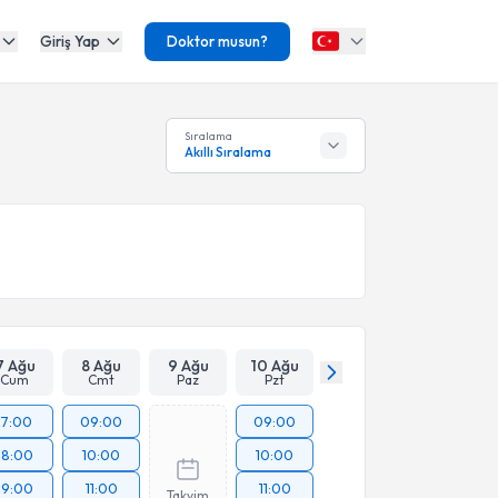
Giriş Yap
Doktor musun?
Sıralama
Akıllı Sıralama
7 Ağu
8 Ağu
9 Ağu
10 Ağu
Cum
Cmt
Paz
Pzt
17:00
09:00
09:00
18:00
10:00
10:00
19:00
11:00
11:00
Takvim