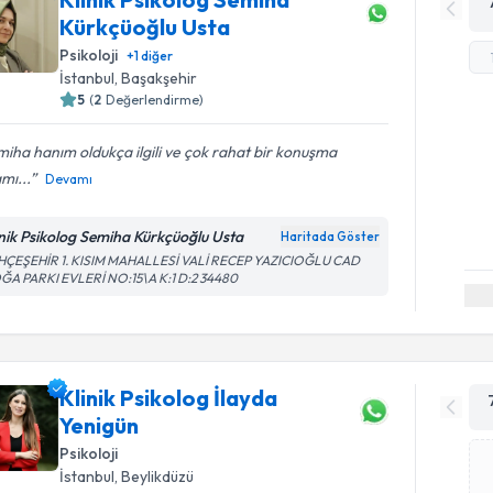
Kürkçüoğlu Usta
Psikoloji
+
1
diğer
İstanbul
, Başakşehir
5
(
2
Değerlendirme)
iha hanım oldukça ilgili ve çok rahat bir konuşma
mı...
Devamı
inik Psikolog Semiha Kürkçüoğlu Usta
Haritada Göster
HÇEŞEHİR 1. KISIM MAHALLESİ VALİ RECEP YAZICIOĞLU CAD
ĞA PARKI EVLERİ NO:15\A K:1 D:2 34480
Klinik Psikolog İlayda
Yenigün
Psikoloji
İstanbul
, Beylikdüzü