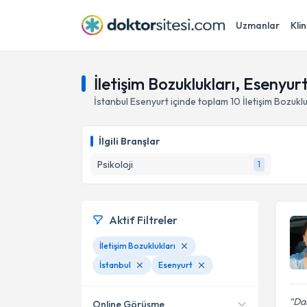
Uzmanlar
Klin
İletişim Bozuklukları, Esenyurt
İstanbul
Esenyurt
içinde toplam
10
İletişim Bozuklu
İlgili Branşlar
Psikoloji
1
Aktif Filtreler
İletişim Bozuklukları
İstanbul
Esenyurt
Dah
Online Görüşme