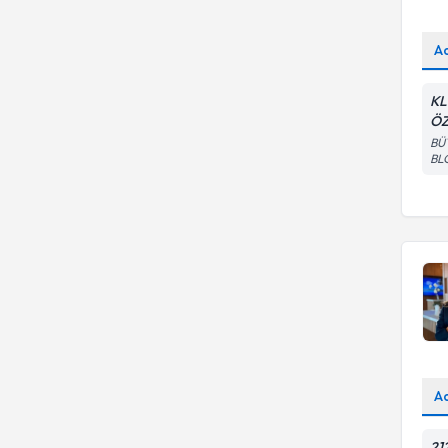
A
KL
ÖZ
BÜ
BL
A
21