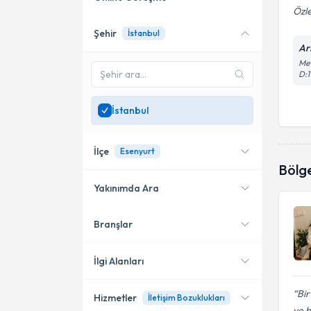
Özl
Şehir
İstanbul
Online danışmanlık sunan
Ar
uzmanları göster
Mev
D:1
Sadece
İstanbul
bölgesinde
uzman ara
İstanbul
İlçe
Esenyurt
Bölg
Yakınımda Ara
Branşlar
Konumuma yakın uzmanları
Kadıköy
göster
Bakırköy
İlgi Alanları
Şişli
Bir
Hizmetler
İletişim Bozuklukları
Psikoloji
ve b