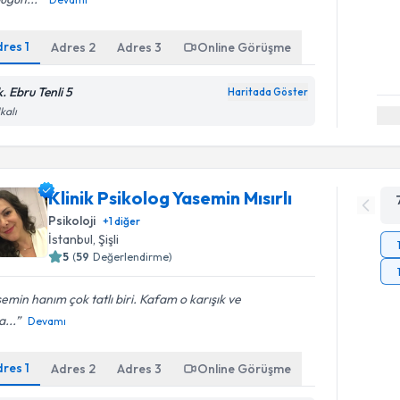
dres
1
Adres
2
Adres
3
Online Görüşme
. Ebru Tenli 5
Haritada Göster
kalı
Klinik Psikolog Yasemin Mısırlı
Psikoloji
+
1
diğer
İstanbul
, Şişli
5
(
59
Değerlendirme)
emin hanım çok tatlı biri. Kafam o karışık ve
...
Devamı
dres
1
Adres
2
Adres
3
Online Görüşme