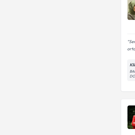
Sem
orta
Kl
BA
DO