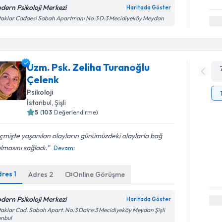
dern Psikoloji Merkezi
Haritada Göster
aklar Caddesi Sabah Apartmanı No:3 D:3 Mecidiyeköy Meydan
Uzm. Psk. Zeliha Turanoğlu
Çelenk
Psikoloji
İstanbul
, Şişli
5
(
103
Değerlendirme)
mişte yaşanılan olayların günümüzdeki olaylarla bağ
lmasını sağladı.
Devamı
dres
1
Adres
2
Online Görüşme
dern Psikoloji Merkezi
Haritada Göster
aklar Cad. Sabah Apart. No:3 Daire:3 Mecidiyeköy Meydan Şişli
anbul