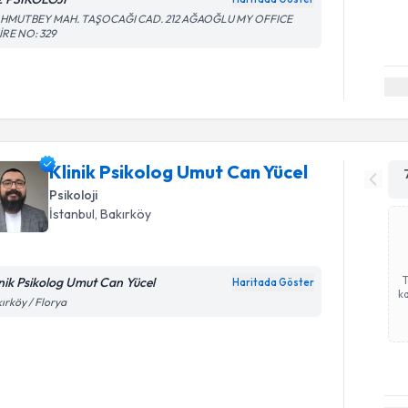
HMUTBEY MAH. TAŞOCAĞI CAD. 212 AĞAOĞLU MY OFFICE
İRE NO: 329
Klinik Psikolog Umut Can Yücel
Psikoloji
İstanbul
, Bakırköy
inik Psikolog Umut Can Yücel
Haritada Göster
ka
ırköy / Florya