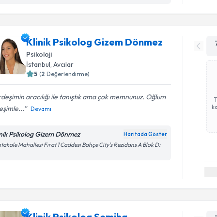
Klinik Psikolog Gizem Dönmez
Psikoloji
İstanbul
, Avcılar
5
(
2
Değerlendirme)
deşimin aracılığı ile tanıştık ama çok memnunuz. Oğlum
ka
 eşimle...
Devamı
inik Psikolog Gizem Dönmez
Haritada Göster
takale Mahallesi Fırat 1 Caddesi Bahçe City's Rezidans A Blok D:
Klinik Psikolog Semiha