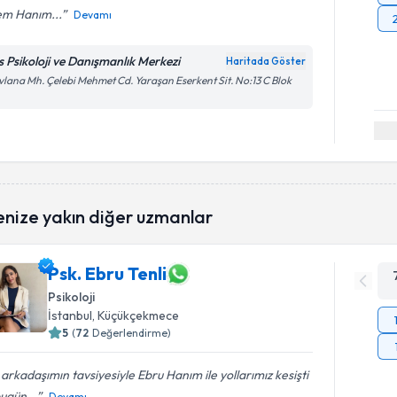
em Hanım...
Devamı
s Psikoloji ve Danışmanlık Merkezi
Haritada Göster
lana Mh. Çelebi Mehmet Cd. Yaraşan Eserkent Sit. No:13 C Blok
enize yakın diğer uzmanlar
Psk. Ebru Tenli
Psikoloji
İstanbul
, Küçükçekmece
5
(
72
Değerlendirme)
 arkadaşımın tavsiyesiyle Ebru Hanım ile yollarımız kesişti
ugün...
Devamı