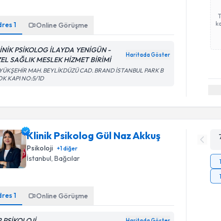
ka
dres
1
Online Görüşme
İNİK PSİKOLOG İLAYDA YENİGÜN -
Haritada Göster
EL SAĞLIK MESLEK HİZMET BİRİMİ
YÜKŞEHİR MAH. BEYLİKDÜZÜ CAD. BRAND İSTANBUL PARK B
OK KAPI NO:5/1D
Klinik Psikolog Gül Naz Akkuş
Psikoloji
+
1
diğer
İstanbul
, Bağcılar
dres
1
Online Görüşme
2 PSİKOLOJİ
Haritada Göster