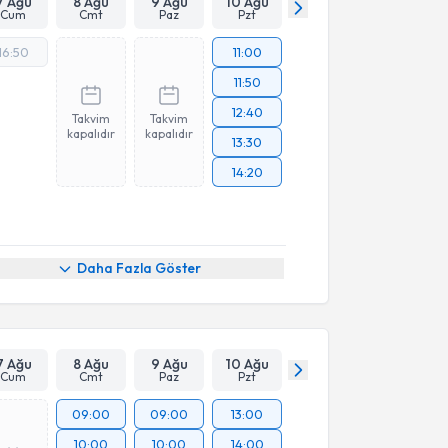
7 Ağu
8 Ağu
9 Ağu
10 Ağu
Cum
Cmt
Paz
Pzt
16:50
11:00
11:50
12:40
Takvim
Takvim
kapalıdır
kapalıdır
13:30
14:20
Daha Fazla Göster
7 Ağu
8 Ağu
9 Ağu
10 Ağu
Cum
Cmt
Paz
Pzt
09:00
09:00
13:00
10:00
10:00
14:00