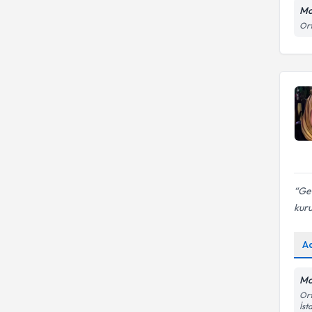
Mo
Bilişsel Davranışçı Danışmanlık
Ort
Geç
kuru
A
Mo
Ort
İst