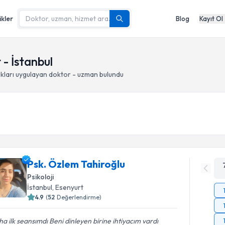
ikler
Blog
Kayıt Ol
 - İstanbul
kları
uygulayan doktor - uzman bulundu
Psk. Özlem Tahiroğlu
Psikoloji
İstanbul
, Esenyurt
4.9
(
52
Değerlendirme)
a ilk seansımdı Beni dinleyen birine ihtiyacım vardı