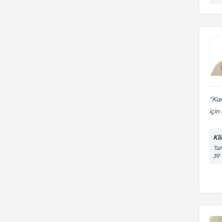
Kar
için
Kl
Tah
39