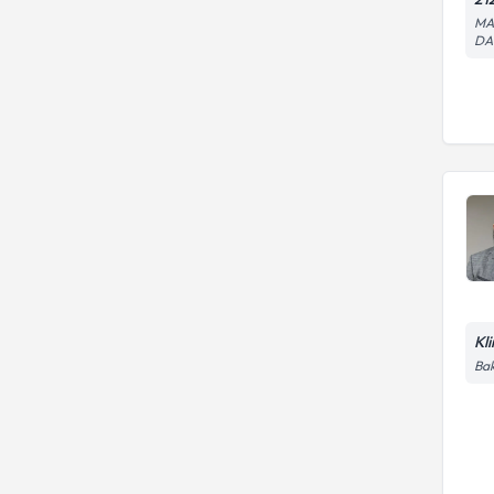
MA
DA
Kl
Bak