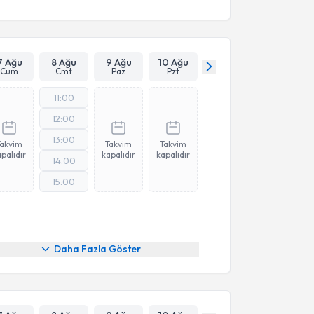
7 Ağu
8 Ağu
9 Ağu
10 Ağu
Cum
Cmt
Paz
Pzt
11:00
12:00
13:00
Takvim
Takvim
Takvim
palıdır
kapalıdır
kapalıdır
14:00
15:00
Daha Fazla Göster