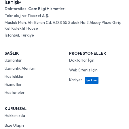
İLETİŞİM
Doktorsitesi Com Bilgi Hizmetleri
Teknoloji ve Ticaret A.Ş.
Maslak Mah. Ahi Evran Cd. A.O.S 55 Sokak No:2 Aksoy Plaza Giriş
Kat Kolektif House
İstanbul, Türkiye
SAĞLIK
PROFESYONELLER
Uzmanlar
Doktorlar İçin
Uzmanlık Alanları
Web Siteniz İçin
Hastalıklar
Kariyer
İşe Alım
Hizmetler
Hastaneler
KURUMSAL
Hakkımızda
Bize Ulaşın