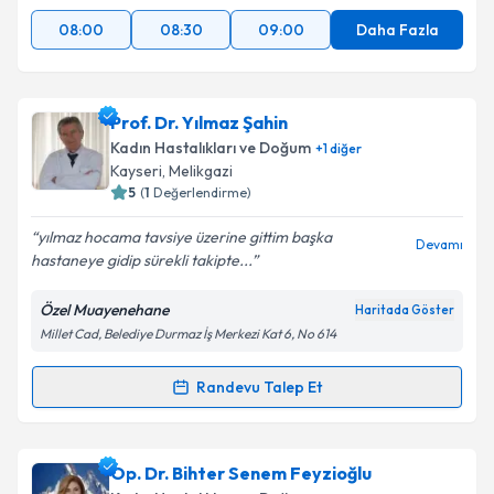
08:00
08:30
09:00
Daha Fazla
Prof. Dr. Yılmaz Şahin
Kadın Hastalıkları ve Doğum
+
1
diğer
Kayseri
, Melikgazi
5
(
1
Değerlendirme)
yılmaz hocama tavsiye üzerine gittim başka
Devamı
hastaneye gidip sürekli takipte...
Özel Muayenehane
Haritada Göster
Millet Cad, Belediye Durmaz İş Merkezi Kat 6, No 614
Randevu Talep Et
Randevu Takvimi Talebi
Prof. Dr. Yılmaz Şahin
için randevu takvimi talebi
Op. Dr. Bihter Senem Feyzioğlu
oluşturun. Size bu uzmandan randevu almanız için bir