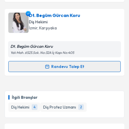
Dt. Begüm Gürcan Koru
Diş Hekimi
İzmir
, Karşıyaka
Dt. Begüm Gürcan Koru
Yalı Mah. 6523.Sok. No:32A İç Kapı No:405
Randevu Talep Et
Randevu Takvimi Talebi
Dt. Begüm Gürcan Koru
için randevu takvimi talebi
oluşturun. Size bu uzmandan randevu almanız için bir
İlgili Branşlar
takvim hazırlandığında e-posta ile bilgilendireceğiz.
Diş Hekimi
Diş Protez Uzmanı
4
2
E-posta Adresiniz