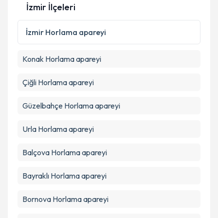
İzmir İlçeleri
Kişisel verilerimin işlenmesine ilişkin
Aydınlatma
Metni
'ni okudum ve kişisel verilerimin belirtilen
İzmir
Horlama apareyi
kapsamda işlenmesini kabul ediyorum.
Konak
Horlama apareyi
Takvim Talebini Gönder
Çiğli
Horlama apareyi
Güzelbahçe
Horlama apareyi
Urla
Horlama apareyi
Balçova
Horlama apareyi
Bayraklı
Horlama apareyi
Bornova
Horlama apareyi