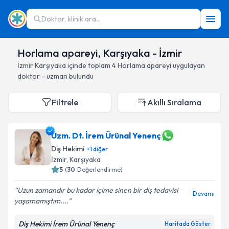
Doktor, klinik ara...
Horlama apareyi, Karşıyaka - İzmir
İzmir
Karşıyaka
içinde toplam
4
Horlama apareyi
uygulayan
doktor - uzman bulundu
Filtrele
Akıllı Sıralama
Uzm. Dt. İrem Ürünal Yenenç
Diş Hekimi
+
1
diğer
İzmir
, Karşıyaka
5
(
30
Değerlendirme)
Uzun zamandır bu kadar içime sinen bir diş tedavisi
Devamı
yaşamamıştım....
Diş Hekimi İrem Ürünal Yenenç
Haritada Göster