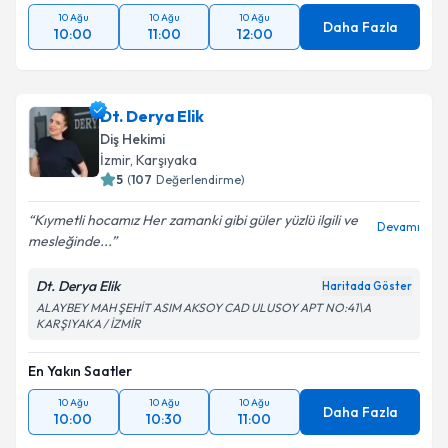
10 Ağu
10 Ağu
10 Ağu
Daha Fazla
10:00
11:00
12:00
Dt. Derya Elik
Diş Hekimi
İzmir
, Karşıyaka
5
(
107
Değerlendirme)
Kıymetli hocamız Her zamanki gibi güler yüzlü ilgili ve
Devamı
mesleğinde...
Dt. Derya Elik
Haritada Göster
ALAYBEY MAH ŞEHİT ASIM AKSOY CAD ULUSOY APT NO:41\A
KARŞIYAKA / İZMİR
En Yakın Saatler
10 Ağu
10 Ağu
10 Ağu
Daha Fazla
10:00
10:30
11:00