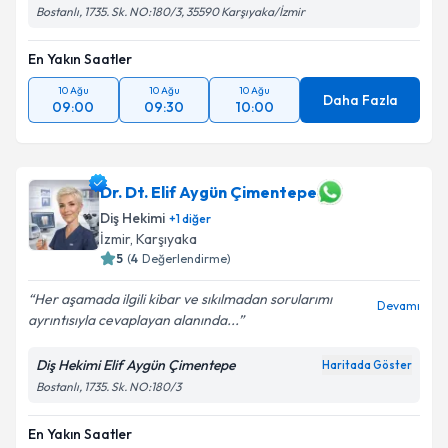
Bostanlı, 1735. Sk. NO:180/3, 35590 Karşıyaka/İzmir
En Yakın Saatler
10 Ağu
10 Ağu
10 Ağu
Daha Fazla
09:00
09:30
10:00
Dr. Dt. Elif Aygün Çimentepe
Diş Hekimi
+
1
diğer
İzmir
, Karşıyaka
5
(
4
Değerlendirme)
Her aşamada ilgili kibar ve sıkılmadan sorularımı
Devamı
ayrıntısıyla cevaplayan alanında...
Diş Hekimi Elif Aygün Çimentepe
Haritada Göster
Bostanlı, 1735. Sk. NO:180/3
En Yakın Saatler