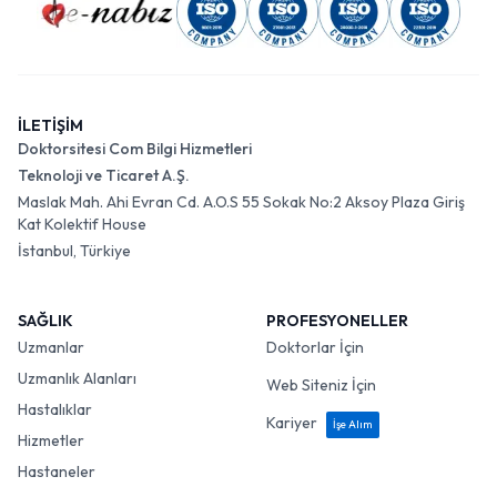
İLETİŞİM
Doktorsitesi Com Bilgi Hizmetleri
Teknoloji ve Ticaret A.Ş.
Maslak Mah. Ahi Evran Cd. A.O.S 55 Sokak No:2 Aksoy Plaza Giriş
Kat Kolektif House
İstanbul, Türkiye
SAĞLIK
PROFESYONELLER
Uzmanlar
Doktorlar İçin
Uzmanlık Alanları
Web Siteniz İçin
Hastalıklar
Kariyer
İşe Alım
Hizmetler
Hastaneler