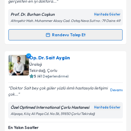
gerçekten en iyi doktora...
Prof. Dr. Burhan Coşkun
Haritada Göster
Altınşehir Mah. Muhammer Aksoy Cad. Ostaş Neva Suit no : 79 Daire :49
Randevu Talep Et
Randevu Takvimi Talebi
Prof. Dr. Burhan Coşkun
için randevu takvimi talebi
Op. Dr. Sait Aygün
oluşturun. Size bu uzmandan randevu almanız için bir
Üroloji
takvim hazırlandığında e-posta ile bilgilendireceğiz.
Tekirdağ
, Çorlu
5
(
41
Değerlendirme)
E-posta Adresiniz
Doktor Sait bey çok güler yüzlü ılımlı hastasıyla iletişimi
Devamı
çok...
Özel Optimed International Çorlu Hastanesi
Haritada Göster
Kişisel verilerimin işlenmesine ilişkin
Aydınlatma
Alipaşa, Kılıç Ali Paşa Cd. No:36, 59850 Çorlu/Tekirdağ
Metni
'ni okudum ve kişisel verilerimin belirtilen
kapsamda işlenmesini kabul ediyorum.
En Yakın Saatler