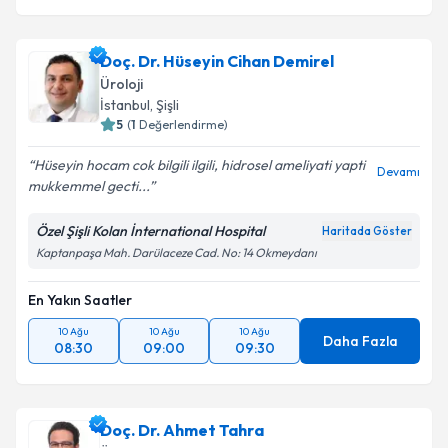
Doç. Dr. Hüseyin Cihan Demirel
Üroloji
İstanbul
, Şişli
5
(
1
Değerlendirme)
Hüseyin hocam cok bilgili ilgili, hidrosel ameliyati yapti
Devamı
mukkemmel gecti...
Özel Şişli Kolan İnternational Hospital
Haritada Göster
Kaptanpaşa Mah. Darülaceze Cad. No: 14 Okmeydanı
En Yakın Saatler
10 Ağu
10 Ağu
10 Ağu
Daha Fazla
08:30
09:00
09:30
Doç. Dr. Ahmet Tahra