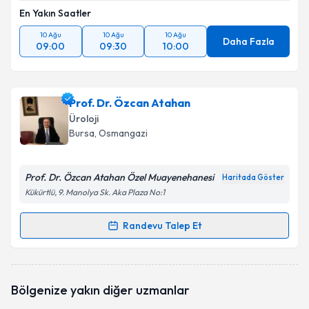
En Yakın Saatler
10 Ağu
10 Ağu
10 Ağu
Daha Fazla
09:00
09:30
10:00
Prof. Dr. Özcan Atahan
Üroloji
Bursa
, Osmangazi
Prof. Dr. Özcan Atahan Özel Muayenehanesi
Haritada Göster
Kükürtlü, 9. Manolya Sk. Aka Plaza No:1
Randevu Talep Et
Randevu Takvimi Talebi
Prof. Dr. Özcan Atahan
için randevu takvimi talebi
Bölgenize yakın diğer uzmanlar
oluşturun. Size bu uzmandan randevu almanız için bir
takvim hazırlandığında e-posta ile bilgilendireceğiz.