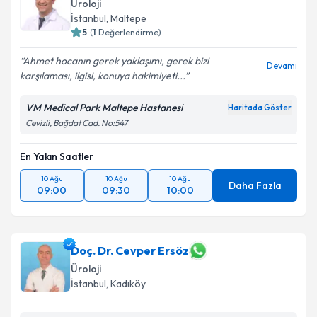
Üroloji
İstanbul
, Maltepe
5
(
1
Değerlendirme)
Ahmet hocanın gerek yaklaşımı, gerek bizi
Devamı
karşılaması, ilgisi, konuya hakimiyeti...
VM Medical Park Maltepe Hastanesi
Haritada Göster
Cevizli, Bağdat Cad. No:547
En Yakın Saatler
10 Ağu
10 Ağu
10 Ağu
Daha Fazla
09:00
09:30
10:00
Doç. Dr. Cevper Ersöz
Üroloji
İstanbul
, Kadıköy