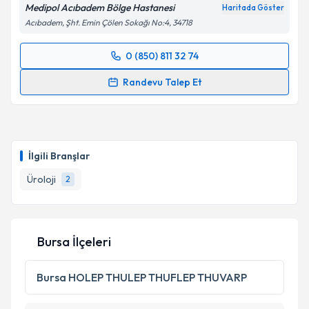
Medipol Acıbadem Bölge Hastanesi
Haritada Göster
Acıbadem, Şht. Emin Çölen Sokağı No:4, 34718
0 (850) 811 32 74
Randevu Takvimi Talebi
Randevu Talep Et
Doç. Dr. Cevper Ersöz
için randevu takvimi talebi
oluşturun. Size bu uzmandan randevu almanız için bir
takvim hazırlandığında e-posta ile bilgilendireceğiz.
İlgili Branşlar
E-posta Adresiniz
Üroloji
2
Kişisel verilerimin işlenmesine ilişkin
Aydınlatma
Bursa İlçeleri
Metni
'ni okudum ve kişisel verilerimin belirtilen
kapsamda işlenmesini kabul ediyorum.
Bursa
HOLEP THULEP THUFLEP THUVARP
Takvim Talebini Gönder