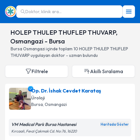
Doktor, klinik ara...
HOLEP THULEP THUFLEP THUVARP,
Osmangazi - Bursa
Bursa
Osmangazi
içinde toplam
10
HOLEP THULEP THUFLEP
THUVARP
uygulayan doktor - uzman bulundu
Filtrele
Akıllı Sıralama
Op. Dr. İshak Cevdet Karataş
Üroloji
Bursa
, Osmangazi
VM Medical Park Bursa Hastanesi
Haritada Göster
Kırcaali, Fevzi Çakmak Cd. No:76, 16220