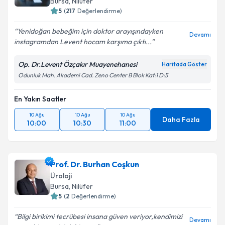
Bursa
, Nilüfer
5
(
217
Değerlendirme)
Yenidoğan bebeğim için doktor arayışındayken
Devamı
instagramdan Levent hocam karşıma çıktı...
Op. Dr.Levent Özçakır Muayenehanesi
Haritada Göster
Odunluk Mah. Akademi Cad. Zeno Center B Blok Kat:1 D:5
En Yakın Saatler
10 Ağu
10 Ağu
10 Ağu
Daha Fazla
10:00
10:30
11:00
Prof. Dr. Burhan Coşkun
Üroloji
Bursa
, Nilüfer
5
(
2
Değerlendirme)
Bilgi birikimi tecrübesi insana güven veriyor,kendimizi
Devamı