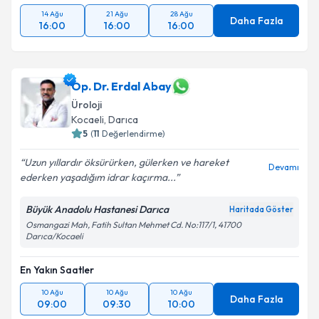
14 Ağu
21 Ağu
28 Ağu
Takvim Talebini Gönder
Daha Fazla
16:00
16:00
16:00
Op. Dr. Erdal Abay
Üroloji
Kocaeli
, Darıca
5
(
11
Değerlendirme)
Uzun yıllardır öksürürken, gülerken ve hareket
Devamı
ederken yaşadığım idrar kaçırma...
Büyük Anadolu Hastanesi Darıca
Haritada Göster
Osmangazi Mah, Fatih Sultan Mehmet Cd. No:117/1, 41700
Darıca/Kocaeli
En Yakın Saatler
10 Ağu
10 Ağu
10 Ağu
Daha Fazla
09:00
09:30
10:00