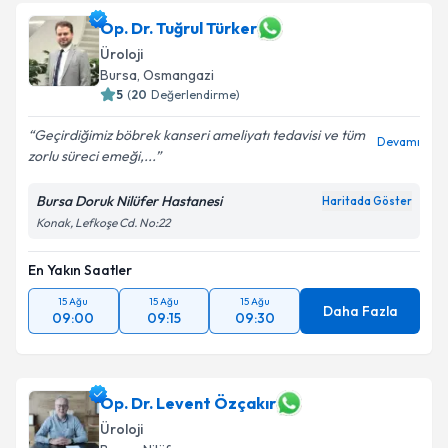
Op. Dr. Tuğrul Türker
E-posta Adresiniz
Üroloji
Bursa
, Osmangazi
5
(
20
Değerlendirme)
Kişisel verilerimin işlenmesine ilişkin
Aydınlatma
Geçirdiğimiz böbrek kanseri ameliyatı tedavisi ve tüm
Devamı
Metni
'ni okudum ve kişisel verilerimin belirtilen
zorlu süreci emeği,...
kapsamda işlenmesini kabul ediyorum.
Bursa Doruk Nilüfer Hastanesi
Haritada Göster
Konak, Lefkoşe Cd. No:22
Takvim Talebini Gönder
En Yakın Saatler
15 Ağu
15 Ağu
15 Ağu
Daha Fazla
09:00
09:15
09:30
Op. Dr. Levent Özçakır
Üroloji