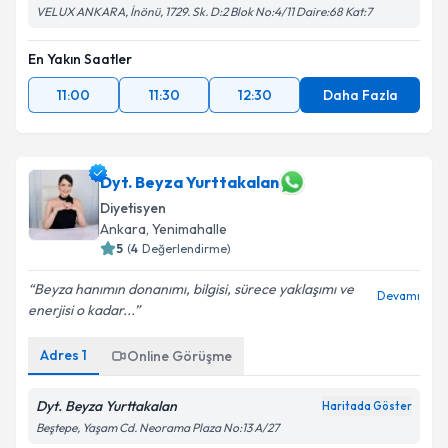
VELUX ANKARA, İnönü, 1729. Sk. D:2 Blok No:4/11 Daire:68 Kat:7
En Yakın Saatler
11:00
11:30
12:30
Daha Fazla
Dyt. Beyza Yurttakalan
Diyetisyen
Ankara
, Yenimahalle
5
(
4
Değerlendirme)
Beyza hanımın donanımı, bilgisi, sürece yaklaşımı ve
Devamı
enerjisi o kadar...
Adres
1
Online Görüşme
Dyt. Beyza Yurttakalan
Haritada Göster
Beştepe, Yaşam Cd. Neorama Plaza No:13 A/27