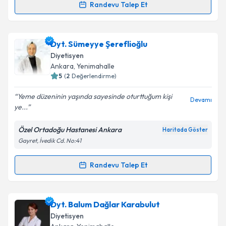
Randevu Talep Et
Uzm. Dyt. Betül Deniz
için randevu takvimi talebi
oluşturun. Size bu uzmandan randevu almanız için bir
Dyt. Sümeyye Şereflioğlu
takvim hazırlandığında e-posta ile bilgilendireceğiz.
Diyetisyen
E-posta Adresiniz
Ankara
, Yenimahalle
5
(
2
Değerlendirme)
Yeme düzeninin yaşında sayesinde oturttuğum kişi
Devamı
ye...
Kişisel verilerimin işlenmesine ilişkin
Aydınlatma
Metni
'ni okudum ve kişisel verilerimin belirtilen
Özel Ortadoğu Hastanesi Ankara
Haritada Göster
kapsamda işlenmesini kabul ediyorum.
Gayret, İvedik Cd. No:41
Takvim Talebini Gönder
Randevu Talep Et
Randevu Takvimi Talebi
Dyt. Sümeyye Şereflioğlu
için randevu takvimi talebi
Dyt. Balum Dağlar Karabulut
oluşturun. Size bu uzmandan randevu almanız için bir
Diyetisyen
takvim hazırlandığında e-posta ile bilgilendireceğiz.