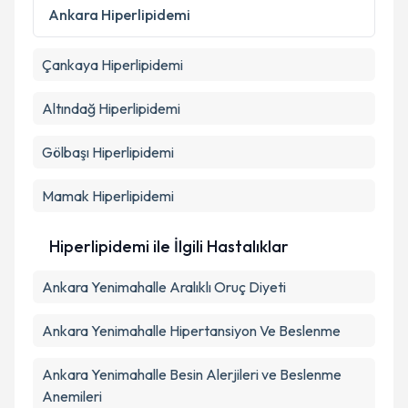
Kişisel verilerimin işlenmesine ilişkin
Aydınlatma
Ankara
Hiperlipidemi
Metni
'ni okudum ve kişisel verilerimin belirtilen
kapsamda işlenmesini kabul ediyorum.
Çankaya
Hiperlipidemi
Takvim Talebini Gönder
Altındağ
Hiperlipidemi
Gölbaşı
Hiperlipidemi
Mamak
Hiperlipidemi
Hiperlipidemi ile İlgili Hastalıklar
Ankara Yenimahalle Aralıklı Oruç Diyeti
Ankara Yenimahalle Hipertansiyon Ve Beslenme
Ankara Yenimahalle Besin Alerjileri ve Beslenme
Anemileri