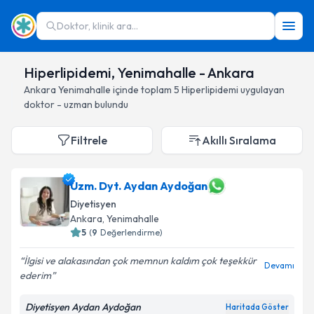
Doktor, klinik ara...
Hiperlipidemi, Yenimahalle - Ankara
Ankara
Yenimahalle
içinde toplam
5
Hiperlipidemi
uygulayan
doktor - uzman bulundu
Filtrele
Akıllı Sıralama
Uzm. Dyt. Aydan Aydoğan
Diyetisyen
Ankara
, Yenimahalle
5
(
9
Değerlendirme)
İlgisi ve alakasından çok memnun kaldım çok teşekkür
Devamı
ederim
Diyetisyen Aydan Aydoğan
Haritada Göster