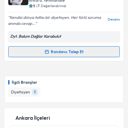
Ankara
, Yenimahalle
5
(
7
Değerlendirme)
E-posta Adresiniz
Kendisi dünya tatlısı bir diyetisyen. Her türlü soruma
Devamı
anında cevap...
Dyt. Balum Dağlar Karabulut
Kişisel verilerimin işlenmesine ilişkin
Aydınlatma
Metni
'ni okudum ve kişisel verilerimin belirtilen
kapsamda işlenmesini kabul ediyorum.
Randevu Talep Et
Randevu Takvimi Talebi
Takvim Talebini Gönder
Dyt. Balum Dağlar Karabulut
için randevu takvimi
talebi oluşturun. Size bu uzmandan randevu almanız
İlgili Branşlar
için bir takvim hazırlandığında e-posta ile
bilgilendireceğiz.
Diyetisyen
5
E-posta Adresiniz
Ankara İlçeleri