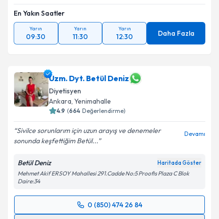
En Yakın Saatler
Yarın
Yarın
Yarın
Daha Fazla
09:30
11:30
12:30
Uzm. Dyt. Betül Deniz
Diyetisyen
Ankara
, Yenimahalle
4.9
(
664
Değerlendirme)
Sivilce sorunlarım için uzun arayış ve denemeler
Devamı
sonunda keşfettiğim Betül...
Betül Deniz
Haritada Göster
Mehmet Akif ERSOY Mahallesi 291.Cadde No:5 Proofis Plaza C Blok
Daire:34
0 (850) 474 26 84
Randevu Takvimi Talebi