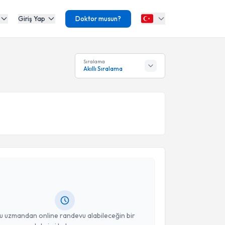
Giriş Yap
Doktor musun?
Sıralama
Akıllı Sıralama
akvimi Talebi
ikolog Fatma Ünlü Özgen
için randevu takvimi talebi
Size bu uzmandan randevu almanız için bir takvim
ında e-posta ile bilgilendireceğiz.
resiniz
u uzmandan online randevu alabileceğin bir