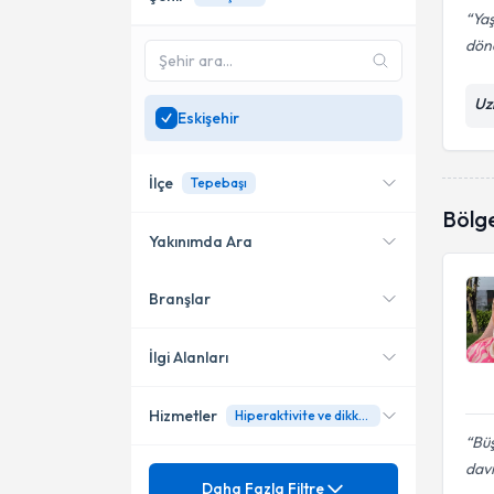
Yaş
dön
Uz
Eskişehir
İlçe
Tepebaşı
Bölg
Yakınımda Ara
Branşlar
Konumuma yakın uzmanları
Tepebaşı
göster
İlgi Alanları
Hizmetler
Hiperaktivite ve dikkat eğitimi
Klinik Psikolog
Büş
Psikoloji
davr
Mezuniyet
Akademik Endişeler
Daha Fazla Filtre