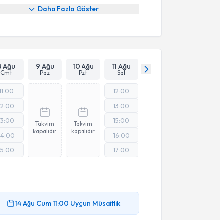
Daha Fazla Göster
8 Ağu
9 Ağu
10 Ağu
11 Ağu
Cmt
Paz
Pzt
Sal
11:00
12:00
12:00
13:00
13:00
15:00
Takvim
Takvim
kapalıdır
kapalıdır
14:00
16:00
15:00
17:00
14 Ağu
Cum
11:00
Uygun Müsaitlik
akvimi Talebi