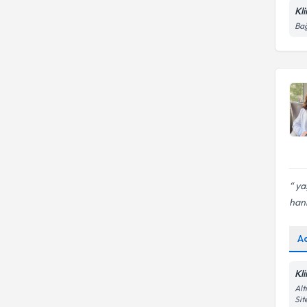
metropolitan okul olgunluk
Kl
testi , bender gestalt algı testi ,
Bağ
bir insan çiz,
yaş
hanı
A
Kl
Alt
Sit