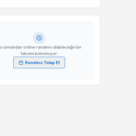
ikolog Samet Badal
için randevu takvimi talebi
Size bu uzmandan randevu almanız için bir takvim
ında e-posta ile bilgilendireceğiz.
resiniz
u uzmandan online randevu alabileceğin bir
takvimi bulunmuyor.
Randevu Talep Et
 verilerimin işlenmesine ilişkin
Aydınlatma Metni
'ni
 ve kişisel verilerimin belirtilen kapsamda
esini kabul ediyorum.
Takvim Talebini Gönder