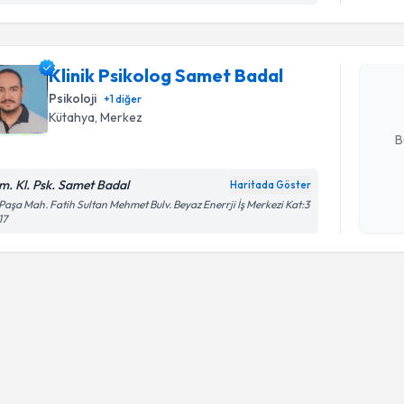
Klinik Ps
oluşturun. 
Klinik Psikolog Samet Badal
hazırlandığ
Psikoloji
+
1
diğer
E-posta Ad
Kütahya
, Merkez
B
m. Kl. Psk. Samet Badal
Haritada Göster
Kişisel
 Paşa Mah. Fatih Sultan Mehmet Bulv. Beyaz Enerrji İş Merkezi Kat:3
17
okudum
işlenm