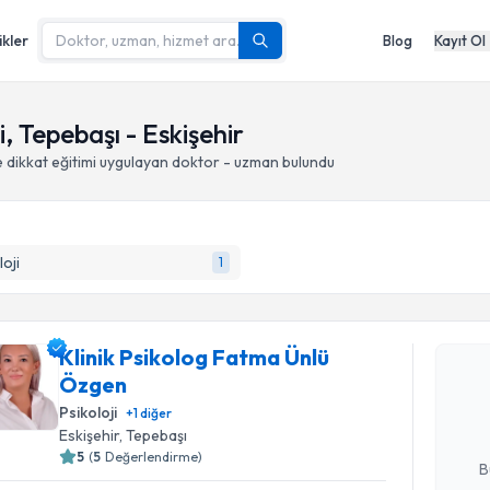
ikler
Blog
Kayıt Ol
i, Tepebaşı - Eskişehir
 dikkat eğitimi
uygulayan doktor - uzman bulundu
loji
1
Randevu T
Klinik Ps
Klinik Psikolog Fatma Ünlü
oluşturun. 
Özgen
hazırlandığ
Psikoloji
+
1
diğer
Eskişehir
, Tepebaşı
E-posta Ad
5
(
5
Değerlendirme)
B