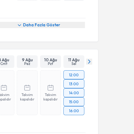
Daha Fazla Göster
8 Ağu
9 Ağu
10 Ağu
11 Ağu
Cmt
Paz
Pzt
Sal
12:00
13:00
14:00
Takvim
Takvim
Takvim
palıdır
kapalıdır
kapalıdır
15:00
16:00