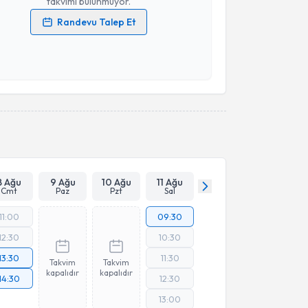
takvimi bulunmuyor.
Randevu Talep Et
 verilerimin işlenmesine ilişkin
Aydınlatma Metni
'ni
 ve kişisel verilerimin belirtilen kapsamda
esini kabul ediyorum.
Takvim Talebini Gönder
8 Ağu
9 Ağu
10 Ağu
11 Ağu
Cmt
Paz
Pzt
Sal
11:00
09:30
12:30
10:30
13:30
11:30
Takvim
Takvim
kapalıdır
kapalıdır
14:30
12:30
13:00