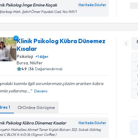
inik Psikolog İmge Emine Koçak
Haritada Göster
larbaşı Mah. Şehit Ömer Faydalı Cad. No:149/1
Klinik Psikolog Kübra Dünemez
Kısalar
Psikoloji
+
1
diğer
Bursa
, Nilüfer
4.9
(
36
Değerlendirme)
ındaki kızımla ilgili sorunlarımıza çözüm ararken kübra
mla yollarımız...
Devamı
dres
1
Online Görüşme
inik Psikolog Kübra Dünemez Kısalar
Haritada Göster
ınşehir Mahallesi Ahmet Taner Kışlalı Bulvarı 322. Sokak Göktaş
Randevu T
esi C BLOK K:4 D:16 (Signor Coffee )