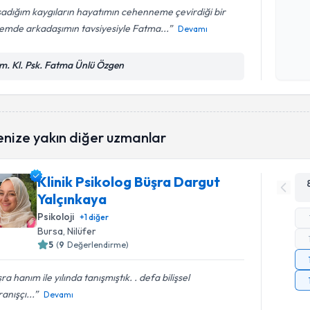
adığım kaygıların hayatımın cehenneme çevirdiği bir
emde arkadaşımın tavsiyesiyle Fatma...
Devamı
Kişisel
okudum
işlenm
m. Kl. Psk. Fatma Ünlü Özgen
enize yakın diğer uzmanlar
Klinik Psikolog Büşra Dargut
Yalçınkaya
Psikoloji
+
1
diğer
Bursa
, Nilüfer
5
(
9
Değerlendirme)
ra hanım ile yılında tanışmıştık. . defa bilişsel
anışçı...
Devamı