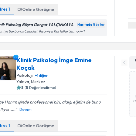
dres
1
Online Görüşme
inik Psikolog Büşra Dargut YALÇINKAYA
Haritada Göster
aniye Barbaros Caddesi, İhsaniye, Kartallar Sk. no:4/1
Klinik Psikolog İmge Emine
Koçak
Psikoloji
+
1
diğer
Yalova
, Merkez
5
(
5
Değerlendirme)
ka
e Hanım işinde profesyonel biri, aldığı eğitim de bunu
lıyor.....
Devamı
dres
1
Online Görüşme