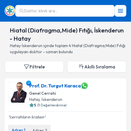
Doktor, klinik ara...
Hiatal (Diafragma,Mide) Fıtığı, İskenderun
- Hatay
Hatay
İskenderun
içinde toplam
4
Hiatal (Diafragma,Mide) Fıtığı
uygulayan doktor - uzman bulundu
Filtrele
Akıllı Sıralama
Prof. Dr. Turgut Karaca
Genel Cerrahi
Hatay
, İskenderun
5
(
1
Değerlendirme)
cerrahların kralısın
Adres
1
Adres
2