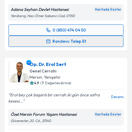
Adana Seyhan Devlet Hastanesi
Haritada Göster
Yenibaraj, Hacı Ömer Sabancı Cad, 01150
0 (850) 474 04 50
Randevu Takvimi Talebi
Randevu Talep Et
Op. Dr. İsa Armağan Çıklar
için randevu takvimi
talebi oluşturun. Size bu uzmandan randevu almanız
Op. Dr. Erol Sert
için bir takvim hazırlandığında e-posta ile
bilgilendireceğiz.
Genel Cerrahi
Mersin
, Yenişehir
E-posta Adresiniz
4.9
(
7
Değerlendirme)
Erol bey çok başarılı bir cerrah.iki gün önce safra
Devamı
kesesi...
Kişisel verilerimin işlenmesine ilişkin
Aydınlatma
Özel Mersin Forum Yaşam Hastanesi
Haritada Göster
Metni
'ni okudum ve kişisel verilerimin belirtilen
Güvenevler, 20. Cd., 33140
kapsamda işlenmesini kabul ediyorum.