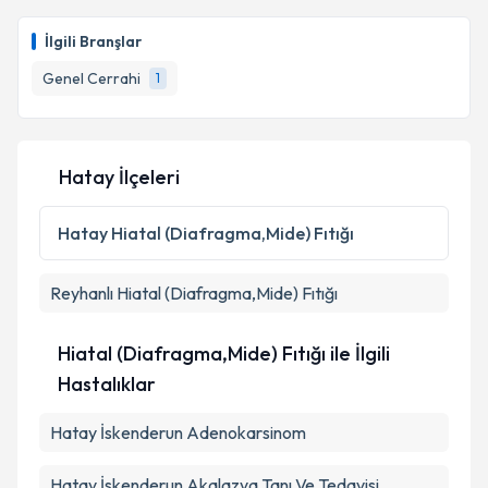
Doç. Dr. Ersin Borazan
için randevu takvimi talebi
oluşturun. Size bu uzmandan randevu almanız için bir
İlgili Branşlar
takvim hazırlandığında e-posta ile bilgilendireceğiz.
Genel Cerrahi
1
E-posta Adresiniz
Hatay İlçeleri
Kişisel verilerimin işlenmesine ilişkin
Aydınlatma
Metni
'ni okudum ve kişisel verilerimin belirtilen
Hatay
Hiatal (Diafragma,Mide) Fıtığı
kapsamda işlenmesini kabul ediyorum.
Reyhanlı
Hiatal (Diafragma,Mide) Fıtığı
Takvim Talebini Gönder
Hiatal (Diafragma,Mide) Fıtığı ile İlgili
Hastalıklar
Hatay İskenderun Adenokarsinom
Hatay İskenderun Akalazya Tanı Ve Tedavisi