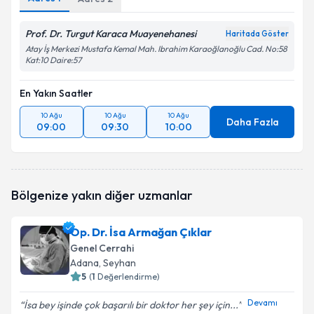
Prof. Dr. Turgut Karaca Muayenehanesi
Haritada Göster
Atay İş Merkezi Mustafa Kemal Mah. Ibrahim Karaoğlanoğlu Cad. No:58
Kat:10 Daire:57
En Yakın Saatler
10 Ağu
10 Ağu
10 Ağu
Daha Fazla
09:00
09:30
10:00
Bölgenize yakın diğer uzmanlar
Op. Dr. İsa Armağan Çıklar
Genel Cerrahi
Adana
, Seyhan
5
(
1
Değerlendirme)
Devamı
İsa bey işinde çok başarılı bir doktor her şey için...