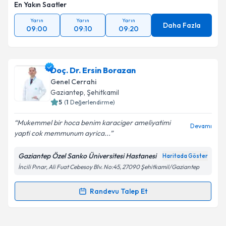
En Yakın Saatler
Takvim Talebini Gönder
Yarın
Yarın
Yarın
Daha Fazla
09:00
09:10
09:20
Doç. Dr. Ersin Borazan
Genel Cerrahi
Gaziantep
, Şehitkamil
5
(
1
Değerlendirme)
Mukemmel bir hoca benim karaciger ameliyatimi
Devamı
yapti cok memmunum ayrica...
Gaziantep Özel Sanko Üniversitesi Hastanesi
Haritada Göster
İncili Pınar, Ali Fuat Cebesoy Blv. No:45, 27090 Şehitkamil/Gaziantep
Randevu Talep Et
Randevu Takvimi Talebi