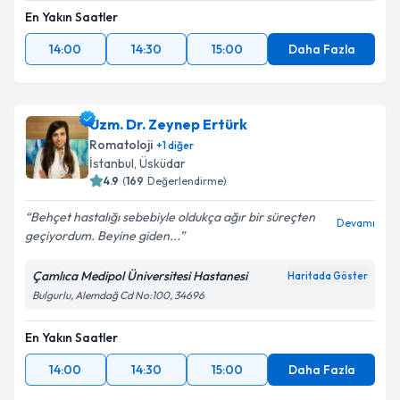
En Yakın Saatler
14:00
14:30
15:00
Daha Fazla
Uzm. Dr. Zeynep Ertürk
Romatoloji
+
1
diğer
İstanbul
, Üsküdar
4.9
(
169
Değerlendirme)
Behçet hastalığı sebebiyle oldukça ağır bir süreçten
Devamı
geçiyordum. Beyine giden...
Çamlıca Medipol Üniversitesi Hastanesi
Haritada Göster
Bulgurlu, Alemdağ Cd No:100, 34696
En Yakın Saatler
14:00
14:30
15:00
Daha Fazla