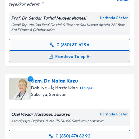
teşekkür ederim.
Prof. Dr. Serdar Turhal Muayenehanesi
Haritada Göster
Cemil Topuzlu Cad Prof. Dr. Haluk Tezonar Sok Kısmet Apt No 2 B2 Blok
Kat 3 Daire 6 Çiftehavuzlar
0 (850) 811 61 96
Randevu Takvimi Talebi
Randevu Talep Et
Prof. Dr. Serdar Turhal
için randevu takvimi talebi
oluşturun. Size bu uzmandan randevu almanız için bir
Uzm. Dr. Nalan Kuzu
takvim hazırlandığında e-posta ile bilgilendireceğiz.
Dahiliye - İç Hastalıkları
+
1
diğer
E-posta Adresiniz
Sakarya
, Serdivan
Özel Medar Hastanesi Sakarya
Haritada Göster
Kemalpaşa, Bağlar Cd. No:116 54050 Serdivan / Sakarya
Kişisel verilerimin işlenmesine ilişkin
Aydınlatma
Metni
'ni okudum ve kişisel verilerimin belirtilen
0 (850) 474 82 92
kapsamda işlenmesini kabul ediyorum.