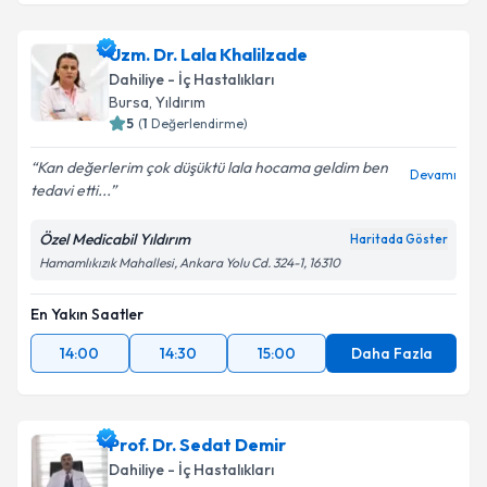
Uzm. Dr. Lala Khalilzade
Dahiliye - İç Hastalıkları
Bursa
, Yıldırım
5
(
1
Değerlendirme)
Kan değerlerim çok düşüktü lala hocama geldim ben
Devamı
tedavi etti...
Özel Medicabil Yıldırım
Haritada Göster
Hamamlıkızık Mahallesi, Ankara Yolu Cd. 324-1, 16310
En Yakın Saatler
14:00
14:30
15:00
Daha Fazla
Prof. Dr. Sedat Demir
Dahiliye - İç Hastalıkları