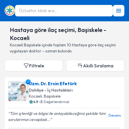
Doktor, klinik ara...
Hastaya göre ilaç seçimi, Başiskele -
Kocaeli
Kocaeli
Başiskele
içinde toplam
10
Hastaya göre ilaç seçimi
uygulayan doktor - uzman bulundu
Filtrele
Akıllı Sıralama
Uzm. Dr. Ersin Efetürk
Dahiliye - İç Hastalıkları
Kocaeli
, Başiskele
4.9
(
5
Değerlendirme)
Tüm içtenliği ve bilgisi ile anlayabileceğiniz şekilde tüm
Devamı
sorularımızı cevapladı...