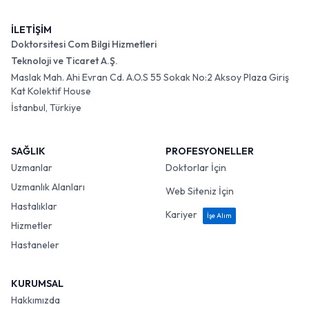
İLETİŞİM
Doktorsitesi Com Bilgi Hizmetleri
Teknoloji ve Ticaret A.Ş.
Maslak Mah. Ahi Evran Cd. A.O.S 55 Sokak No:2 Aksoy Plaza Giriş
Kat Kolektif House
İstanbul, Türkiye
SAĞLIK
PROFESYONELLER
Uzmanlar
Doktorlar İçin
Uzmanlık Alanları
Web Siteniz İçin
Hastalıklar
Kariyer
İşe Alım
Hizmetler
Hastaneler
KURUMSAL
Hakkımızda