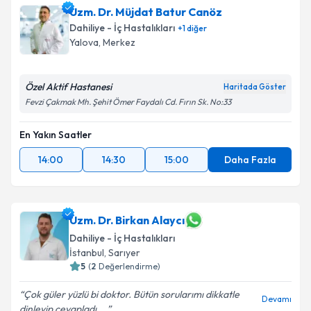
Uzm. Dr. Müjdat Batur Canöz
Dahiliye - İç Hastalıkları
+
1
diğer
Yalova
, Merkez
Özel Aktif Hastanesi
Haritada Göster
Fevzi Çakmak Mh. Şehit Ömer Faydalı Cd. Fırın Sk. No:33
En Yakın Saatler
14:00
14:30
15:00
Daha Fazla
Uzm. Dr. Birkan Alaycı
Dahiliye - İç Hastalıkları
İstanbul
, Sarıyer
5
(
2
Değerlendirme)
Çok güler yüzlü bi doktor. Bütün sorularımı dikkatle
Devamı
dinleyip cevapladı,...