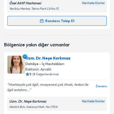
Özel Aktif Hastanesi
Haritada Göster
Yeniköy Merkez, Tekno Park Cd No:13
Randevu Talep Et
Randevu Takvimi Talebi
Uzm. Dr. Ersin Efetürk
için randevu takvimi talebi
Bölgenize yakın diğer uzmanlar
oluşturun. Size bu uzmandan randevu almanız için bir
takvim hazırlandığında e-posta ile bilgilendireceğiz.
Uzm. Dr. Neşe Korkmaz
E-posta Adresiniz
Dahiliye - İç Hastalıkları
Balıkesir
, Ayvalık
5
(
5
Değerlendirme)
Hastasıyla çok ilgili, muayenesi çok itinalı, tedavi ile
Kişisel verilerimin işlenmesine ilişkin
Aydınlatma
Devamı
ilgili anlatımı...
Metni
'ni okudum ve kişisel verilerimin belirtilen
kapsamda işlenmesini kabul ediyorum.
Uzm. Dr. Neşe Korkmaz
Haritada Göster
Atatürk Bulv. Sakarya Mah. No:175/A
Takvim Talebini Gönder