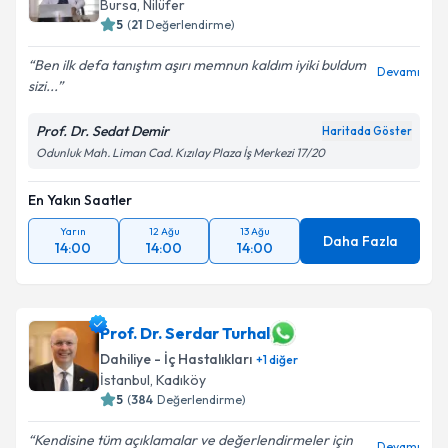
Bursa
, Nilüfer
5
(
21
Değerlendirme)
Ben ilk defa tanıştım aşırı memnun kaldım iyiki buldum
Devamı
sizi...
Prof. Dr. Sedat Demir
Haritada Göster
Odunluk Mah. Liman Cad. Kızılay Plaza İş Merkezi 17/20
En Yakın Saatler
Yarın
12 Ağu
13 Ağu
Daha Fazla
14:00
14:00
14:00
Prof. Dr. Serdar Turhal
Dahiliye - İç Hastalıkları
+
1
diğer
İstanbul
, Kadıköy
5
(
384
Değerlendirme)
Kendisine tüm açıklamalar ve değerlendirmeler için
Devamı