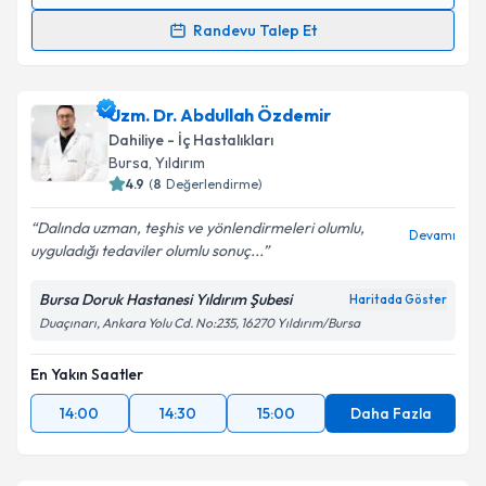
Randevu Takvimi Talebi
Randevu Talep Et
Takvim Talebini Gönder
Uzm. Dr. Nalan Kuzu
için randevu takvimi talebi
oluşturun. Size bu uzmandan randevu almanız için bir
Uzm. Dr. Abdullah Özdemir
takvim hazırlandığında e-posta ile bilgilendireceğiz.
Dahiliye - İç Hastalıkları
E-posta Adresiniz
Bursa
, Yıldırım
4.9
(
8
Değerlendirme)
Dalında uzman, teşhis ve yönlendirmeleri olumlu,
Devamı
uyguladığı tedaviler olumlu sonuç...
Kişisel verilerimin işlenmesine ilişkin
Aydınlatma
Metni
'ni okudum ve kişisel verilerimin belirtilen
Bursa Doruk Hastanesi Yıldırım Şubesi
Haritada Göster
kapsamda işlenmesini kabul ediyorum.
Duaçınarı, Ankara Yolu Cd. No:235, 16270 Yıldırım/Bursa
En Yakın Saatler
Takvim Talebini Gönder
14:00
14:30
15:00
Daha Fazla